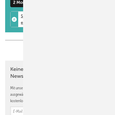
2 Monate kostenlos testen
Bako hat 20 Jahre Erfahrung in der Bauindustrie. Seit 2017 ist er bei
Saint-Gobain: zunächst als Chief Digital Officer der europäischen
Glassparte, dann als Geschäftsführer von Glassolutions Deutschland
und später als Geschäftsführer von Saint-Gobain Abrasives in
Zentraleuropa. Seit 2023 verantwortete er im Executive Committee in
Paris das weltweite Marketing und die Weiterentwicklung des globalen
Portfolios.
Teilen
Link kopieren
www.saint-gobain.de
Keine Zeit? Kein Problem mit dem GW
Newsletter!
Mit unserem Newsletter erhalten Sie regelmäßig von uns
ausgewählte Informationen und Neuigkeiten, gebündelt und
kostenlos direkt ins Postfach.