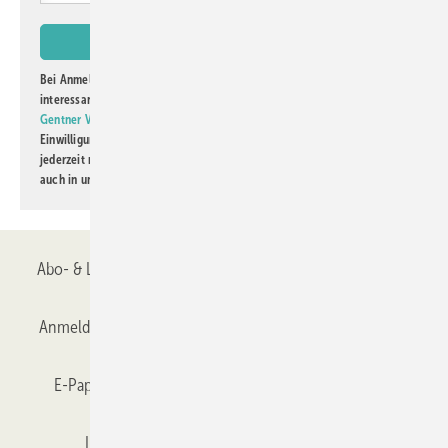
Bei Anmeldung zu diesem Newsletter bin ich damit einverstanden, über
interessante Verlags- und Online-Angebote
der Marken der Alfons W.
Gentner Verlag GmbH & Co. KG
informiert zu werden. Diese
Einwilligung kann ich jederzeit widerrufen und eine Abmeldung ist
jederzeit möglich. Informationen zum Umgang mit Daten finden Sie
auch in unserer
Datenschutzerklärung
.
Abo- & Leserservice
AGB
Alle Inhalte chronologisch
Anmelden
Anmeldung & Registrierung
Datenschutz
E-Paper
Gentner Verlag
GLASWELT abonnieren
Impressum
Karriere bei Gentner
Team