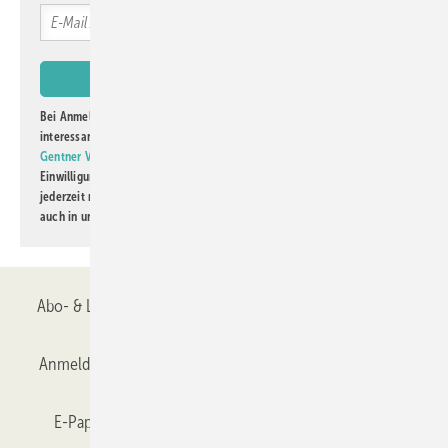
Bei Anmeldung zu diesem Newsletter bin ich damit einverstanden, über
interessante Verlags- und Online-Angebote
der Marken der Alfons W.
Gentner Verlag GmbH & Co. KG
informiert zu werden. Diese
Einwilligung kann ich jederzeit widerrufen und eine Abmeldung ist
jederzeit möglich. Informationen zum Umgang mit Daten finden Sie
auch in unserer
Datenschutzerklärung
.
Abo- & Leserservice
AGB
Alle Inhalte chronologisch
Anmelden
Anmeldung & Registrierung
Datenschutz
E-Paper
Gentner Verlag
GLASWELT abonnieren