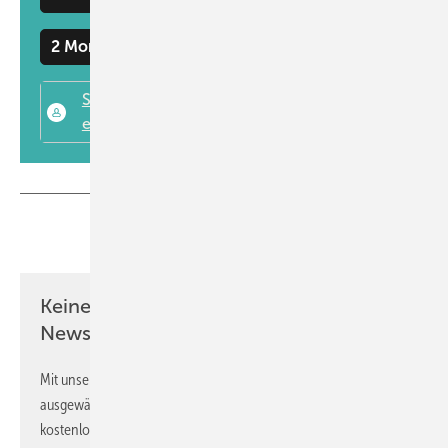
2 Monate kostenlos testen
Teilen
Link kopieren
Keine Zeit? Kein Problem mit dem GW
Newsletter!
Mit unserem Newsletter erhalten Sie regelmäßig von uns
ausgewählte Informationen und Neuigkeiten, gebündelt und
kostenlos direkt ins Postfach.