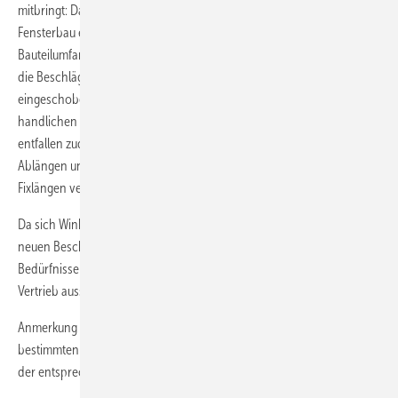
mitbringt: Das Beschlagsystem aluPilot verkürzt die Montagezeit beim
Fensterbau erheblich – unter anderem aufgrund des geringen
Bauteilumfangs. Im Unterschied zu herkömmlichen Systemen werden
die Beschläge nicht in die zuvor zu öffnende Beschlagnut
eingeschoben, sondern direkt von außen frontal mithilfe eines
handlichen Montagehebels in die Beschlagnut eingesetzt. Bei aluPilot
entfallen zudem ganze Arbeitsschritte, wie etwa das Messen,
Ablängen und Stanzen von Schubstangen, da Treibstangen in sieben
Fixlängen verwendet werden.
Da sich Winkhaus als Partner der Systemgeber versteht, sind die
neuen Beschläge für Aluminiumfenster auf deren Anforderungen und
Bedürfnisse genauestens abgestimmt. Deshalb erfolgt auch der
Vertrieb ausschließlich über die Systemhäuser.
Anmerkung der Redaktion: Ein aufgerüsteter Beschlag, der einer
bestimmten Widerstandsklasse entspricht, macht noch kein Fenster in
der entsprechenden Widerstandsklasse gemäß DIN EN 1627.