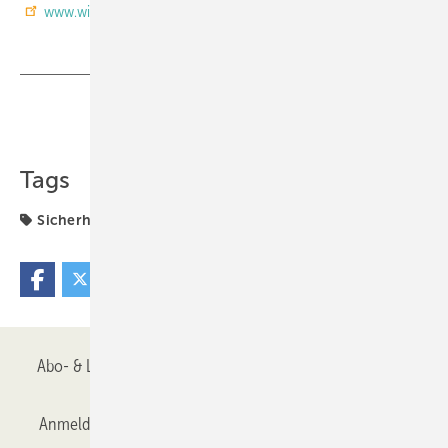
www.winkhaus.de
Teilen
Link kopieren
Tags
Sicherheitstechnik
Technik und Werkstoffe
schutz
Abo- & Leserservice
AGB
Alle Inhalte chronologisch
Anmelden
Anmeldung & Registrierung
Datenschutz