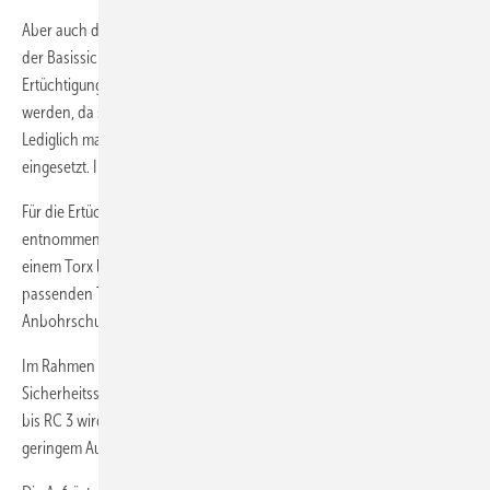
Aber auch direkt am Fenster vor Ort könnte der aluPilot Beschlag von
der Basissicherheit auf RC 2 aufgerüstet werden. Für eine solche
Ertüchtigung müssten die Fensterflügel nicht einmal ausgehängt
werden, da sämtliche Beschlagteile modular aufeinander aufbauen.
Lediglich maximal vier zusätzliche Verschlusspunkte werden
eingesetzt. Ihre Anzahl ist unabhängig von der Fenstergröße.
Für die Ertüchtigung werden die Treibstangen zerstörungsfrei
entnommen und die Sicherheitszusatzverriegelungen eingesetzt. Mit
einem Torx lassen sich diese verschrauben. Dann werden die
passenden Treibstangen eingesetzt, das Getriebe mit einem
Anbohrschutz versehen und eine abschließbare Griffolive montiert.
Im Rahmen werden an den relevanten Stellen
Sicherheitsschließbleche eingesetzt. Für die höherklassige Ausstattung
bis RC 3 wird lediglich ein weiteres Bauteil benötigt. So ergibt sich mit
geringem Aufwand ein deutlicher Mehrwert.