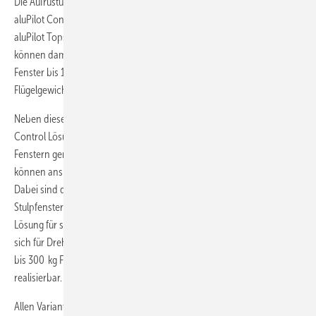
Die Aufrüstung gelingt sowohl mit der aufliegenden Bandseite von
aluPilot Concept, als auch mit dem voll verdeckt liegenden Beschlag
aluPilot Topstar. Fenster bis zu einer Größe von 2800 mm x 1600 mm
können damit ausgestattet werden. Mit aluPilot Topstar sind schwere
Fenster bis 180 kg realisierbar. aluPilot Concept trägt bis 130 kg
Flügelgewicht.
Neben diesen beiden Beschlagsystemen bietet Winkhaus mit aluPilot
Control Lösungen für die Öffnungs- und Verschlussüberwachung von
Fenstern gemäß der VdS-Klassen B und C an. Mit allen Varianten
können anspruchsvolle Alufenster in Großformaten gefertigt werden.
Dabei sind die verschiedensten Fensterformen – darunter auch
Stulpfenster – denkbar. Zudem ergänzt das Programm auch eine
Lösung für sehr große und sehr schwere Fenster: aluPilot Giant eignet
sich für Dreh-Kipp-Fenster bis 200 kg Flügelgewicht und Dreh-Fenster
bis 300 kg Flügelgewicht. Auch diese Bandseite ist in RC 2 Ausführung
realisierbar.
Allen Varianten gemeinsam ist die hohe Effizienz, die das Konzept