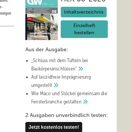
gaben,
s-
Inhaltsverzeichnis
wenigen
Einzelheft
bestellen
Aus der Ausgabe:
„Schluss mit d em Tüfteln bei
Baukörperanschlüssen“
Auf biozidfreie Imprägnierung
umgestellt
Wie Maco und Stöckel gemeinsam die
Fensterbranche
gestalten
eting
n. Das
2 Ausgaben unverbindlich testen:
n wie
stehen
Jetzt kostenlos testen!