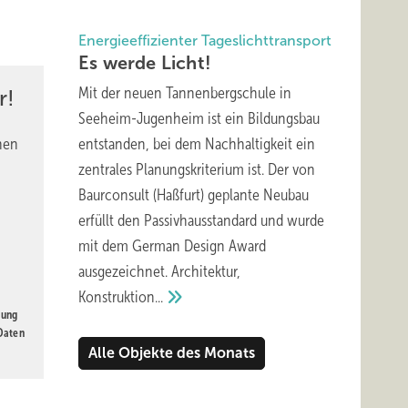
Energieeffizienter Tageslichttransport
Es werde
Licht!
Mit der neuen Tannenbergschule in
r!
Seeheim-Jugenheim ist ein Bildungsbau
nen
entstanden, bei dem Nachhaltigkeit ein
zentrales Planungskriterium ist. Der von
Baurconsult (Haßfurt) geplante Neubau
erfüllt den Passivhausstandard und wurde
mit dem German Design Award
ausgezeichnet. Architektur,
Konstruktion...
Bisher war die proSales-Funktion nur in der Fach­partner-App verfügbar. Durch ein
gung
oder Laptop verwendet werden.
 Daten
Alle Objekte des Monats