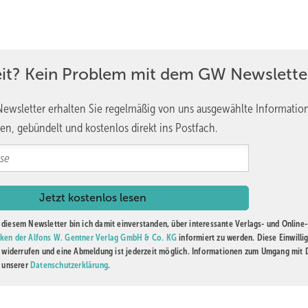
eit? Kein Problem mit dem GW Newslette
ewsletter erhalten Sie regelmäßig von uns ausgewählte Informatio
en, gebündelt und kostenlos direkt ins Postfach.
Foto: markilux
önnen einmalig voreingestellt werden, wodurch die Angebotserstellung besonders
diesem Newsletter bin ich damit einverstanden, über interessante Verlags- und Online-
ken der Alfons W. Gentner Verlag GmbH & Co. KG
informiert zu werden. Diese Einwilli
t widerrufen und eine Abmeldung ist jederzeit möglich. Informationen zum Umgang mit
n unserer
Datenschutzerklärung
.