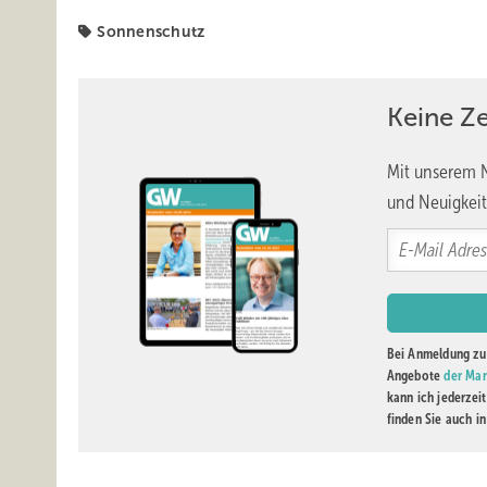
Sonnenschutz
Keine Z
Mit unserem N
und Neuigkeit
Wichtige Informationen wie Preise und Corporate ­Design k
Bei Anmeldung zu 
einfach und effizient wird.
Angebote
der Mar
kann ich jederzei
finden Sie auch i