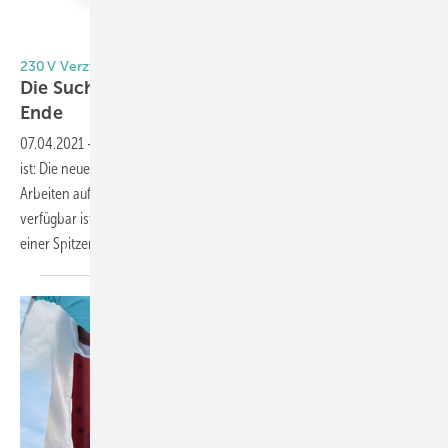
Foto: Festool GmbH
230 V Verzweifelt Gesucht?
Die Suche nach dem Stromanschluss hat ein
Ende
07.04.2021
-
Auch wenn keine Stromquelle vor Ort oder in Reichweite
ist: Die neue SYS-PowerStation von Festool sorgt für sorgenfreies
Arbeiten auf der Baustelle, auch wenn keine Stromquelle direkt
verfügbar ist. Mit 1500-Wattstunden, 3680 Watt Dauerleistung und
einer Spitzenleistung von bis zu 11 000
Watt...