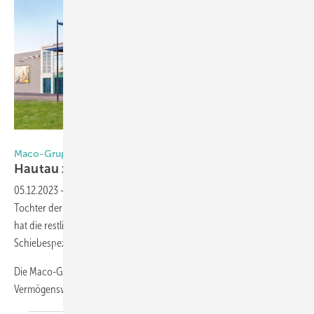
Foto: MACO_Stephan_Patzsch
Maco-Gruppe
Hautau zu 100 %
übernommen
05.12.2023
-
Die deutsche Hautau GmbH ist nun hundertprozentige
Tochter der Maco-Gruppe: Der österreichische Beschlägehersteller
hat die restlichen 25 % der Gesellschaftsanteile an dem
Schiebespezialisten übernommen.
Die Maco-Gruppe mit Sitz in Salzburg und die
Vermögensverwaltungsgesellschaft Hautau GmbH &
Co...