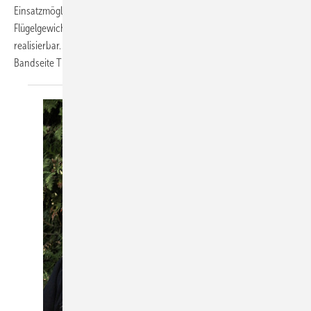
Einsatzmöglichkeiten seiner Bandseite für Titan-Beschläge aus:
Flügelgewichte bis 150 kg werden jetzt auch für Kunststofffenster
realisierbar. Für größtmögliche Handlungssicherheit sorgt die
Bandseite Titan KF 150 kg durch umfangreiche Prüfungen
mit...