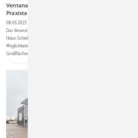
Ventana diskutiert Systemvielfalt auf
Praxistagen für
Hebe-Schiebe-Türen
08.03.2023
-
Grundlagen-Vermittlung, Live-Montage und Praxistipps:
Das Veranstaltungskonzept von Ventana Deutschland im Thema
Hebe-Schiebe-Türen geht auf, viele Systemgeber nutzen die
Möglichkeiten und demonstrieren Ihre USPs in Sachen
Großflächenelemente und
Nullschwelle.