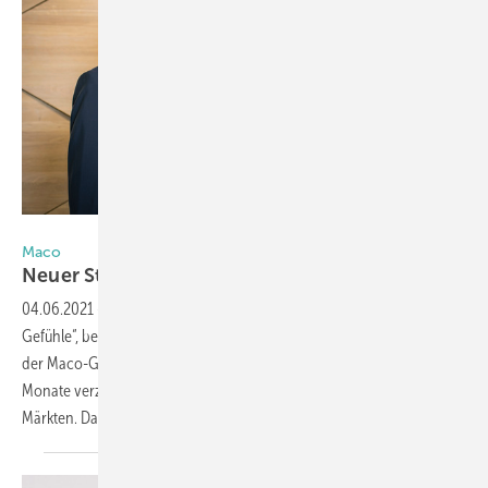
Foto: Maco
Maco
Neuer Strategieprozess nach
Rekordjahr
04.06.2021
-
„Das Coronajahr 2020 war für Maco ein Wechselbad der
Gefühle“, beschreibt Guido Felix, Vorsitzender der Geschäftsführung
der Maco-Gruppe das vergangene Jahr. Felix weiter: „Die ersten drei
Monate verzeichneten wir sehr gute Umsätze in nahezu allen unseren
Märkten. Dann kam der erste
Lockdown...