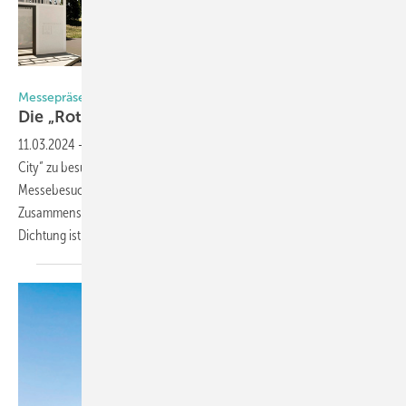
Foto: Roto
Messepräsentation auch virtuell
Die „Roto City“
wächst
11.03.2024
-
Mit Eröffnung der Fensterbau Frontale ist auch die „Roto
City“ zu besuchen. Auf fast 1200 m² Ausstellungsfläche erwartet die
Messebesucher in Halle 1 einige Highlights: Das perfekte
Zusammenspiel, das „Perfect Match“ zwischen Beschlag und
Dichtung ist ebenso Thema der Präsentation wie die
Vielfalt...