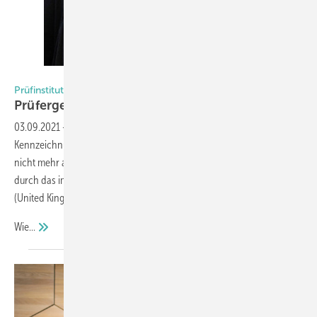
Foto: Gütegemeinschaft Schlösser und Beschläge e. V.
Prüfinstitut Schlösser und Beschläge
Prüfergebnisse für UKCA-Zeichens
anerkannt
03.09.2021
-
Der Brexit hat einiges verändert. So auch die CE-
Kennzeichnung: Ab 2022 wird das CE-Kennzeichen in Großbritannien
nicht mehr anerkannt. Stattdessen soll in UK die CE-Kennzeichnung
durch das im Januar 2021 eingeführte Konformitätszeichen UKCA
(United Kingdom Conformity Assessed) ersetzt werden.
Wie...