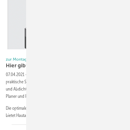
Foto: Hautau
zur Montage von Hebe-Schiebe-Türen
Hier gibt es die
Schritt-für-Schritt-Anleitung
07.04.2021
-
Mit seinem neuen Handbuch bietet Hautau eine
praktische Schritt-für-Schritt-Anleitung zur fachgerechten Montage
und Abdichtung von Hebe-Schiebe-Türen. Es wurde für Architekten,
Planer und Fachbetriebe erstellt.
Die optimale Abdichtung des Hebe-Schiebe-Systems aus Kunststoff
bietet Hautau mit
der...