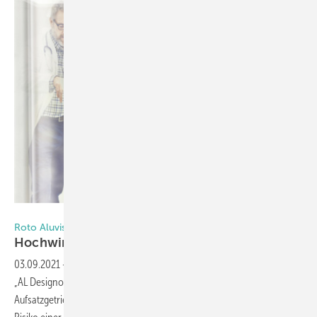
Foto: Roto
Roto Aluvision
Hochwirksam gegen
Corona-Viren
03.09.2021
-
Verarbeiter der Roto-DK-Beschlagprogramme „AL“ oder
„AL Designo“ können ab sofort „Roto Line“-Fenstergriffe und
Aufsatzgetriebe mit einer antiviralen Beschichtung bestellen. Das