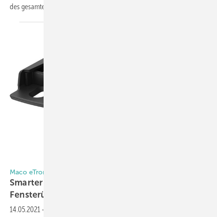
des gesamten Fensterflügels. Dabei gelangt
die...
Maco
Maco eTronic
Smarter Funksensor für die
Fensterüberwachung
14.05.2021
-
Ist das Fenster offen oder verriegelt? Mit den