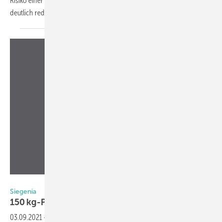
Risiko einer Schmierinfektion und neuer Infektionsketten wird so
deutlich reduziert. Auch für Holz- und
Kunststofffenster...
Foto: Siegenia
Siegenia
150 kg-PVC -Fenster
möglich
03.09.2021
-
Mit einer neuen Variante weitet Siegenia die