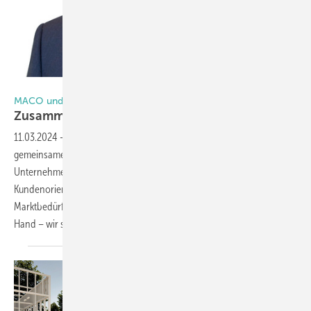
Foto: Andreas Kolarik
MACO und HAUTAU
Zusammen für den
Kunden
11.03.2024
-
Zusammenwachsen, um zusammen zu wachsen – der ­
gemeinsame Weg von Maco und Hautau unter einem
Unternehmensdach zeigt sich in einer ausgeprägten
Kundenorientierung: „Es geht uns um die bestmögliche Erfüllung der
Marktbedürfnisse. Rund um den Beschlag bieten wir alles aus einer
Hand – wir
schließen...