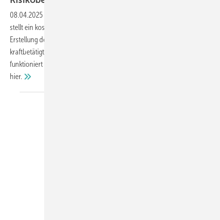
08.04.2025
-
Der Verband Fensterautomation und Entrauchung (VFE)
stellt ein kostenloses Online-Tool zur Verfügung, das Planern die
Erstellung der ab 2027 verpflichtenden Risikoanalyse für
kraftbetätigte Fenster erleichtert. Wie das neue digitale Werkzeug
funktioniert und warum es für die Branche so wichtig ist, erfahren Sie
hier.