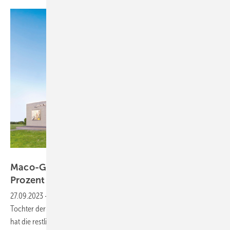
MACO_Stephan_Patzsch
Maco-Gruppe übernimmt Hautau zu 100
Prozent
27.09.2023
-
Die deutsche Hautau GmbH ist nun hundertprozentige
Tochter der Maco-Gruppe: Der österreichische Beschlägehersteller
hat die restlichen 25 Prozent der Gesellschaftsanteile an dem