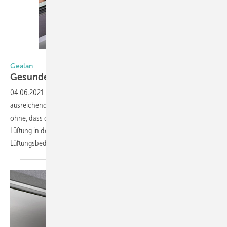
Foto: Gealan
Gealan
Gesunde Raumluft optimal
planen
04.06.2021
-
DIe klassische Fensterlüftung ist nicht immer
ausreichend. Lüftungssysteme können frische Luft ins Haus bringen –
ohne, dass der Bewohner ein Fenster öffnen muss. Ist zusätzliche
Lüftung in den Räumen notwendig? Das beantwortet der Gealan-
Lüftungsbedarfsrechner unter http://lueftung.­gealan.de.
Hier...