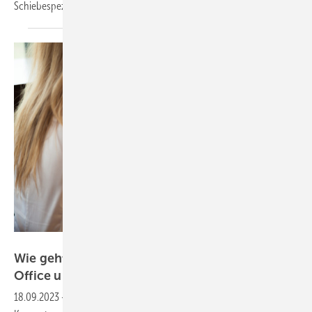
Schiebespezialisten
übernommen.
fizkes - stock.adobe.com
Wie geht die Beschlagsbranche mit Home-
Office und der Arbeitsorganisation
um?
18.09.2023
-
Homeoffice oder mobiles Arbeiten? Share-Desk-