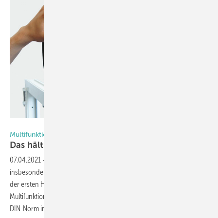
Foto: Iso-Chemie
Multifunktionsband Iso-Bloco Hybratec
Das hält die Fuge trocken und
warm
07.04.2021
-
Seit Inkrafttreten der neuen DIN 18542:2020 gelten
insbesondere für Multifunktionsbänder neue Prüfkriterien. Als einer
der ersten Hersteller von Dichtbändern hat Iso-Chemie sein Premium
Multifunktionsfugendichtband Iso-Bloco Hybratec nach der neuen
DIN-Norm in der Beanspruchungsgruppe MF1
prüfen...