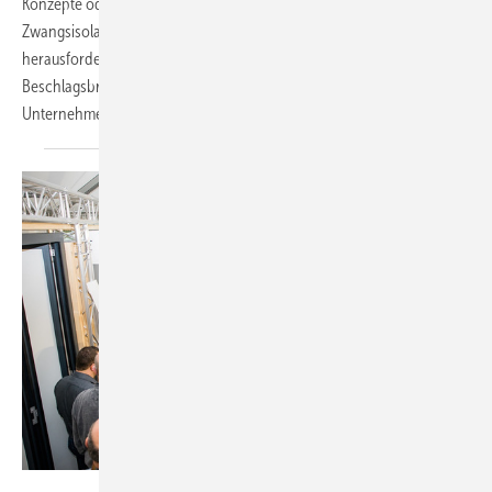
Konzepte oder doch wieder back to the office? Die Corona-
Zwangsisolation hat gezeigt, dass die Arbeitsorganisation sehr
herausfordernd sein kann. Silke Koppers hat sich in der
Beschlagsbranche einmal umgehört, welche Arbeitsformen die
Unternehmen ihren Mitarbeitenden
bieten.
Ventana Deutschland