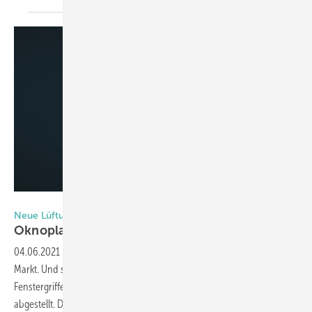
Foto: Oknoplast
Neue Lüftungstechnik
Okn oplast nennt Schlöffnen
„effiAir“
04.06.2021
-
Der Fensterproduzent Oknoplast bringt „effiAir“ auf den
Markt. Und so funktioniert es: Durch eine 180°-Drehung des
Fenstergriffes wird der Flügel umlaufend jeweils 6 mm vom Rahmen
abgestellt. Diese Position ermöglicht einen freien Luftstrom entlang