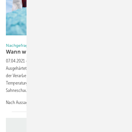
Foto: www.pu-schaum.center
Nachgefragt
Wann wird es Bausc haum zu
heiß?
07.04.2021
-
Kann man im Hochsommer mit PU-Schaum arbeiten?
Ausgehärtet ist der Schaum bis 80° Celsius hitzebeständig. Doch bei
der Verarbeitung kann es ihm zu heiß werden. Welche
Temperaturgrenzen muss der Verarbeiter beachten? Und was das mit
Sahneschaum und Mayonnaise zu tun hat.
Nach Aussagen des
PU-Schaum...