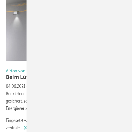
Foto: Beck+Heun
Airfox von Beck+Heun
Beim Lüft en Heizkosten
sparen
04.06.2021
-
Mit den dezentralen Lüftungssystemen Airfox von
Beck+Heun ist nicht nur die kontinuierliche Versorgung mit Frischluft
gesichert, sondern dank Wärmerückgewinnung auch ein geringerer
Energieverbrauch und CO2-Ausstoß.
Eingesetzt werden können sie nahezu überall, sogar dort, wo für
zentrale...