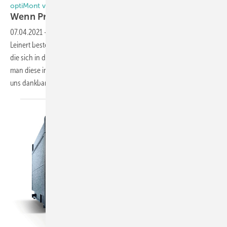
optiMont von Meesenburg
Wenn Problemlöser gefragt
sind
07.04.2021
-
Das optiMont Team unter der Führung von Robert
Leinert besteht aus Anwendungstechniker der Meesenburg Gruppe,
die sich in den Regelwerken auskennen und auch genau wissen, wie
man diese in der Praxis fachgerecht anwendet. „Unsere Kunden sind
uns dankbar, wenn wir aufzeigen können, dass manch
ein...