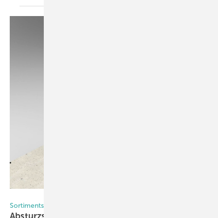
Foto: SFS
Sortimentserweiterung bei SFS
Absturzsicherung durchdacht bis ins
Detail