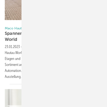
Matthias Rehberger / GLASWELT
Maco Hautau World in Helpsen eröffnet
Spannende Reise durch die Maco Hautau
World
23.01.2023
-
Am 19. Januar 2023 wurde in Helpsen die neue Maco
Hautau World, eine große Ausstellungs-Location, eröffnet. Auf zwei
2
Etagen und über 500 m
präsentiert die Maco-Hautau-Gruppe dort ihr
Sortiment an Fenster-, Tür- und Schiebebeschlägen sowie
Automation. Hier werfen wir einen Blick in die tolle, neue
Ausstellung.