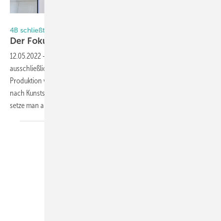
Daniel Mund / GLASWELT
4B schließt Kunststoff-Sparte
Der Fokus liegt jetzt auf
Holz/Metall-Fenster
12.05.2022
-
Das Familienunternehmen 4B produziert ab 2023
ausschließlich Fenster aus Holz/Metall. Der Standort Emmen für die
Produktion von Kunststofffenster wird geschlossen. Die Nachfrage
nach Kunststofffenstern sei kontinuierlich zurückgegangen, außerdem
setze man auf ökologische
Nachhaltigkeitskriterien.