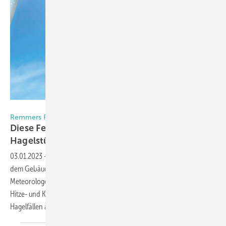
Foto: Remmers
Remmers Fensterbeschichtung
Diese Fenster tro tzen Hitze und
Hagelstürmen
03.01.2023
-
Das Klima verändert sich und somit auch das Wetter,
dem Gebäude und Bauelemente alltäglich ausgesetzt sind.
Meteorologen sagen voraus, dass wir uns zunehmend mit extremen
Hitze- und Kältewellen sowie mit sintflutartigen Regen-, Schnee- und
Hagelfällen auseinandersetzen müssen. Dazu kommt:
Die...