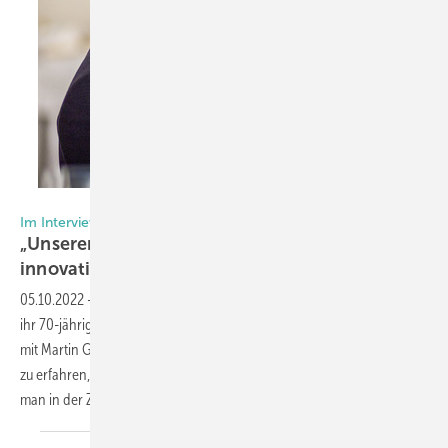
Foto: ST Extruded Products Germany GmbH
Im Interview mit Martin Götze
„Unseren Traditionen treu bleiben und mit
innovativen Lösungen stetig
stärken“
05.10.2022
-
Die Traditionsmarke BUG Aluminium-Systeme kann auf
ihr 70-jähriges Bestehen zurückblicken. Aus diesem Anlass haben wir
mit Martin Götze gesprochen, Head of BUG Aluminium-Systeme, um
zu erfahren, wie dynamisch das Unternehmen aufgestellt ist und was
man in der Zukunft
vorhat.