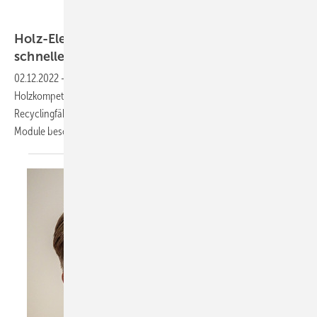
Raico
Holz-Elementfassade von Raico: Jetzt noch
schneller
montiert
02.12.2022
-
Die neue Raico Elementfassade vereint besondere
Holzkompetenz, einen hohen Vorfertigungsgrad sowie beste
+
Recyclingfähigkeit. Das macht die bis zu 3 x 4 m großen Element
H-I
Module besonders für Großprojekte
interessant.