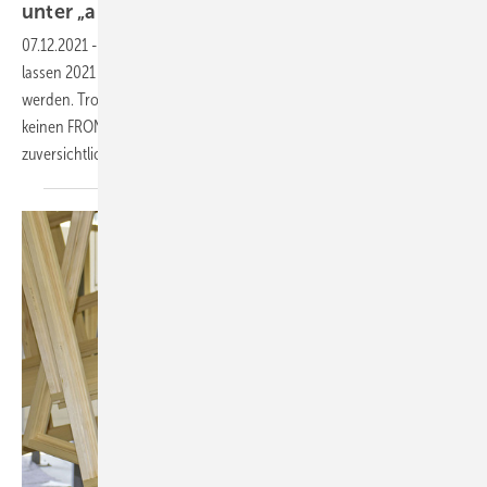
unter „abenteuerlichen“ Bedingungen
gegeben
07.12.2021
-
Material- und Rohstoffengpässe mit gravierenden Folgen
lassen 2021 für Aluminium-Experte Gutmann zur Herausforderung
werden. Trotzdem plant Gutmann umfangreiche Investitionen, aber
keinen FRONTALE-Auftritt. Warum Gutmann-CEO Brinkmann
zuversichtlich
ist.