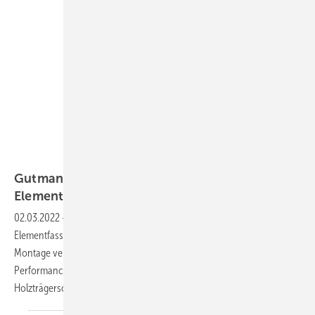
Gutmann
Gutmann: Neue Holz-Aluminium-
Elementfassade für
Hochhäuser
02.03.2022
-
Kürzlich wurde von Gutmann die neue Holz-Aluminium-
Elementfassade für Hochhäuser vorgestellt. Hinter der zweistufigen
Montage verbirgt sich die Innovation: Die endgültige statische
Performance ist erst erreicht, wenn das Aluminiumchassis mit der
Holzträgerschale verbunden
wird.