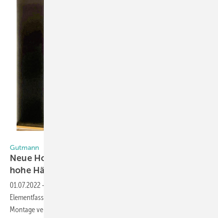
Foto: Gutmann
Gutmann
Neue Holz-Aluminium-Elementfassade für
hohe
Häuser
01.07.2022
-
Kürzlich wurde von Gutmann die neue Holz-Aluminium-
Elementfassade für Hochhäuser vorgestellt. Hinter der zweistufigen
Montage verbirgt sich die Innovation: Die endgültige statische