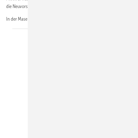
die Neuvorstellung zu den natürlichen Vertretern der Eiche.
In der Maserung wechseln sich helle und dunkle Partien
ab...