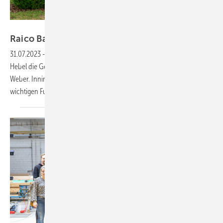
Raico
Raico Bautechnik leitet Generationswechsel ein
31.07.2023
-
In zwei Monaten übergeben Albert Inninger und Manfred
Hebel die Geschäfte bei Raico an Bernd Schweinberger und Hagen
Weber. Inninger und Hebel bleiben dem Unternehmen aber in einer
wichtigen Funktion
erhalten.