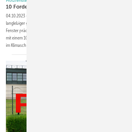
Holzfensterhersteller
10 Forderungen an die
Politik
04.10.2023
-
Es muss umweltschonender, ressourceneffizienter und
langlebiger gebaut werden. Dafür sind Holz- und Holz-Aluminium-
Fenster prädestiniert. Der Bundesverband ProHolzfenster fordert jetzt
mit einem 10-Punkte-Programm, die Potenziale des Holzfensterbaus
im Klimaschutz auch tatsächlich zu
nutzen.