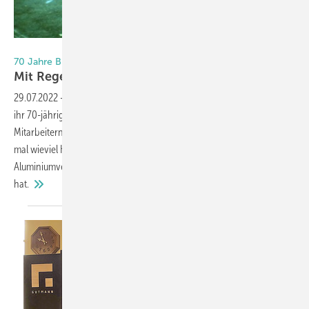
ST Extruded Products Germany GmbH
70 Jahre BUG Aluminium-Systeme
Mit Regenschutzschienen fing alles
an
29.07.2022
-
Die Traditionsmarke BUG Aluminium-Systeme kann auf
ihr 70-jähriges Bestehen zurückblicken. Gemeinsam mit Kunden und
Mitarbeitern wurde dieses besondere Ereignis jetzt gefeiert. Raten Sie
mal wieviel Kilometer Fensterbänke der Systemgeber und
Aluminiumverarbeiter für die Fensterbranche bereits ausgeliefert
hat.