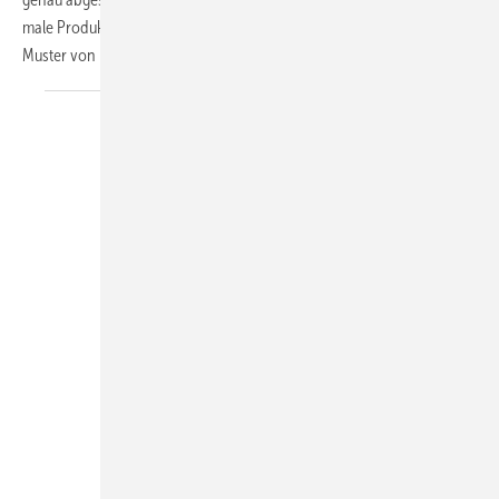
male Produktsicherheit werden vor der ­Serienfertigung individuelle
Muster von ­Profilen aus EPDM oder
Moosgummi-Profilen...