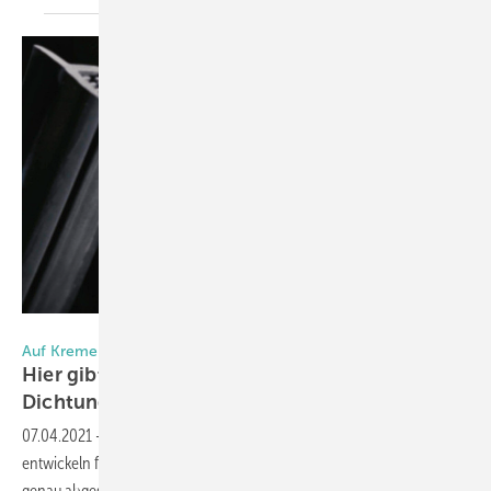
Foto: KREMER GmbH
Auf Kremer kann gebaut werden
Hier gibt es für jeden Fall die richtige
Dichtung
07.04.2021
-
Die Profil- und Dichtungsexperten von ­Kremer
entwickeln für ihre Kunden maß­geschneiderte Dichtungslösungen –
genau abgestimmt auf den individuellen Anwendungsfall. Für maxi­