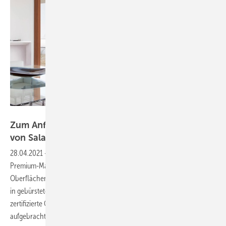
Salamander Industrie-Produkte GmbH / Collage GLASWELT
Zum Anfassen schön: Neue Fensteroberflächen
von
Salamander
28.04.2021
-
Mit realMaterial bietet Salamander authentische
Premium-Materialien, die für Fensterkunden erlebbare Design-
Oberflächen außen wie innen schaffen. Erfahren Sie, wie Aluminium
in gebürsteter Edelstahloptik, Kupfer, Echtholzfurniere und ökologisch
zertifizierte Qualitäts-Lederfaserstoffe auf die Fensterprofile
aufgebracht
werden.