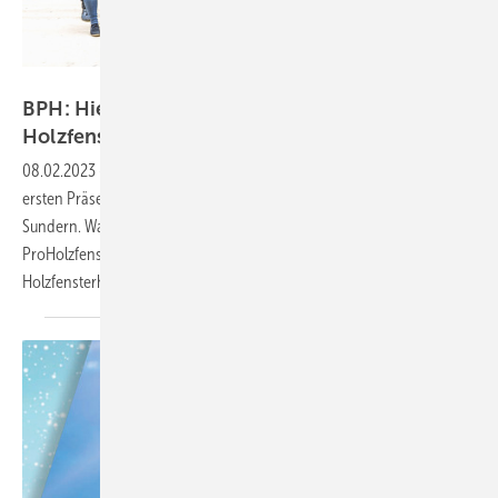
BPH/Sorpetaler
BPH: Hier trifft sich die junge Generation der
Holzfenster-Experten
08.02.2023
-
Der Branchen-Nachwuchs traf sich Ende Januar zum
ersten Präsenz-Workshop der „Zukunftswerkstatt Holzfenster“ in
Sundern. Was in diesem neuen Format des Bundesverbandes
ProHolzfenster e.V. (BPH) jetzt der jüngeren Generation der
Holzfensterhersteller geboten
wird.