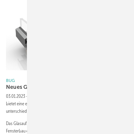
Foto: ST Extruded Products Germany GmbH
BUG
Neues Glasauflager für
Vertikalverglasung
03.01.2023
-
Das neue Glasauflager von BUG Aluminium-Systeme
bietet eine einfache Handhabung bei der Anpassung an
unterschiedliche Isolierglasstärken.
Das Glasauflager ist universell beim Holz-Aluminium- und Holz-
Fensterbau einsetzbar. Durch die anpassbare, rastende Tiefe ist es für