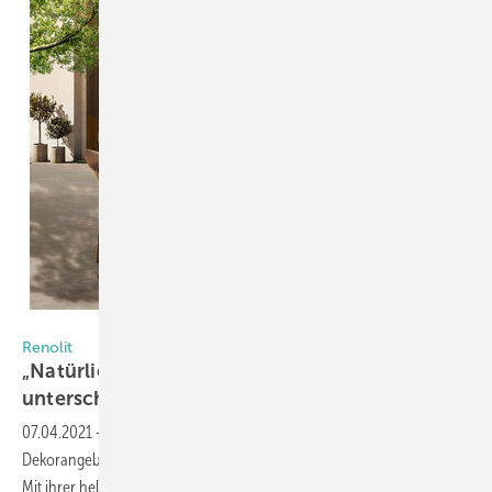
Foto: Renolit
Renolit
„Natürlichkeit, die von Echtholz nicht zu
unterscheiden
ist“
07.04.2021
-
Mit dem Eichendekor Coriander Oak baut Renolit das
Dekorangebot für seine Außenfolie Exofol PFX Super-Matt weiter aus.
Mit ihrer hellbraunen Grundfarbe und dezentem Grauanteil gehört