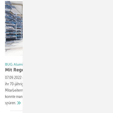
Foto: ST Extruded Products Germany GmbH
BUG Aluminium-Systeme
Mit Regenschutzschienen fing alles
an
07.09.2022
-
Die Traditionsmarke BUG Aluminium-Systeme kann auf
ihr 70-jähriges Bestehen zurückblicken. Gemeinsam mit Kunden und
Mitarbeitern wurde dieses besondere Ereignis jetzt gefeiert. Dabei
konnte man die gute Stimmung an den Standorten förmlich
spüren.