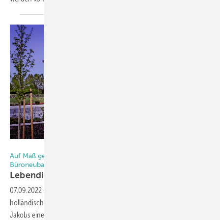
Foto: Kneer-Südfenster
Auf Maß gefertigte Pfosten-Riegel-Konstruktion für einen
Büroneubau
Lebendige
Fassade
07.09.2022
-
Im nordrhein-westfälischen Straelen, unmittelbar an der
holländischen Grenze, errichtete die Architektin Gaby Heghmann-
Jakobs einen lichtdurchfluteten Neubau für ihr Architekturbüro