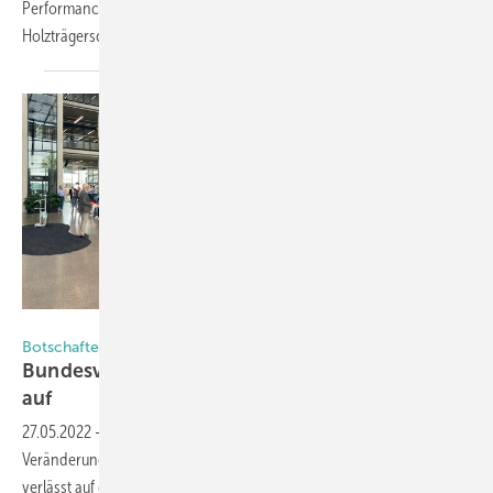
Performance ist erst erreicht, wenn das Aluminiumchassis mit der
Holzträgerschale verbunden
wird.
Daniel Mund / GLASWELT
Botschaften vom Holzfenster-Kongress
Bundesverband ProHolzfenster stellt sich neu
auf
27.05.2022
-
Die Zeichen stehen im Holzfenster-Verband auf
Veränderung: Der langjährige Geschäftsführer Heinz Blumenstein
verlässt auf dem Holzfensterkongress in Melle bei Solarlux die Bühne,