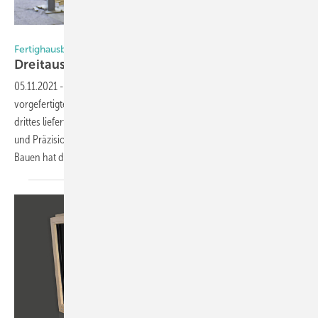
Foto: Daniel Mund / GLASWELT
Fertighausbauer trifft Fensterbauer und Systempartner
Dreitausend gute
Gründe
05.11.2021
-
Das eine Unternehmen realisiert ökologische Gebäude in
vorgefertigter Bauweise, ein anderes fertigt dafür die Fenster und ein
drittes liefert dazu die wartungsfreien Rahmen. Innovation, Vertrauen
und Präzision sowie der Anspruch an nachhaltiges, ökologisches
Bauen hat die drei
zusammengeführt.