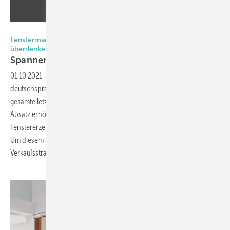
Foto: Gayko
Fenstermarkt in D-A-CH: jetzt die Verkaufsstrategie
überdenken
Spannende Umsatzprojektion bis
2030
01.10.2021
-
Aktuell zeigt sich der Fenstermarkt im gesamten
deutschsprachigen Raum kerngesund – betrachtet man allerdings die
gesamte letzte Dekade, ergibt sich ein differenzierteres Bild: Der
Absatz erhöhte sich in der DACH-Region nur in einem Land.
Fenstererzeuger haben darüber hinaus Wertschöpfung abgegeben.
Um diesem Trend entgegen zu wirken, wird die Fensterindustrie ihre
Verkaufsstrategie überdenken
müssen.