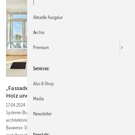
|
Aktuelle Ausgabe
Archiv
Premium
Services
BUG Aluminium-Systeme
Abo & Shop
„Fassade 50“ von Bug: Perfekte Symbiose aus
Holz und
Aluminium
Media
17.04.2024
-
Die Pfosten-Riegelkonstruktion von Bug Aluminium-
Systeme (Bug) bietet einen umfangreichen Spielraum für die
Newsletter
architektonische Gestaltung von Gebäudehüllen in Holz-Aluminium-
Bauweise. Die „Fassade 50“ beinhaltet diverse funktionale und
Specials