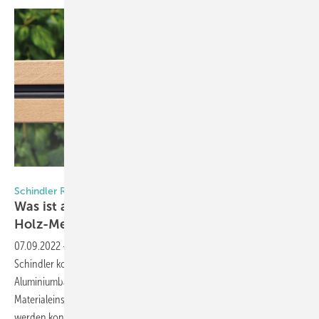
Foto: Schindler Fenster + Fassaden GmbH
Schindler Roding
Was ist anders an dieser
Holz-Metall-Elementfassade?
07.09.2022
-
Die komplett vorgefertigte Glasfassadenlösung von
Schindler kombiniert auf besondere Weise die Vorteile von Holz- und
Aluminiumbauteilen. Bei der Entwicklung kam es vor allem auf
Materialeinsparungen an, damit die CO2-Bilanz deutlich verbessert
werden
konnte.