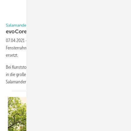
Foto: Salamander Industrie-Produkte
Salamander
evoCore+: Hightech-Kern im
Kunststoffprofil
07.04.2021
-
Mit evoCore+ wird die schwere Stahlarmierung im
Fensterrahmen durch einen hochdämmenden, stabilen Schaumkern
ersetzt.
Bei Kunststofffensterprofilen ist es üblich, aus Gründen der Stabilität
in die große Profilkammer einen massiven Stahlkern einzubauen.
Salamander geht bei der Verstärkung
des...