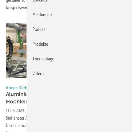
gestalterische Extras für den gehobenen Wohn- und Objektbau – wie
beispielsweise ein patentiertes
Lüftungssystem.
Meldungen
Podcast
Produkte
Thementage
Videos
Foto: Kneer-Südfenster
Kneer-Südfenster
Aluminium-Holz-Fenster mit neuer
Hochleistungs-CNC-Anlage
11.03.2024
-
Seit nunmehr 90 Jahren am Markt, fertigt Kneer-
Südfenster Aluminium-Holz-Fenster und -Türen in Premium-Qualität.
Um sich noch besser in der Fertigung aufzustellen und Kunden schnell