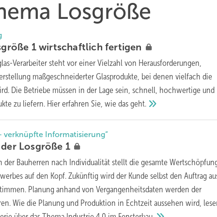
 Thema Losgröße
g
sgröße 1 wirtschaftlich
fertigen
glas-Verarbeiter steht vor einer Vielzahl von Herausforderungen,
erstellung maßgeschneiderter Glasprodukte, bei denen vielfach die
ird. Die Betriebe müssen in der Lage sein, schnell, hochwertige und
te zu liefern. Hier erfahren Sie, wie das
geht.
 – verknüpfte Informatisierung“
r der Losgröße
1
n der Bauherren nach Individualität stellt die gesamte Wertschöpfun
erbes auf den Kopf. Zukünftig wird der Kunde selbst den Auftrag au
stimmen. Planung anhand von Vergangenheitsdaten werden der
n. Wie die Planung und Produktion in Echtzeit aussehen wird, lese
Serie über das Thema Industrie 4.0 im
Fensterbau.