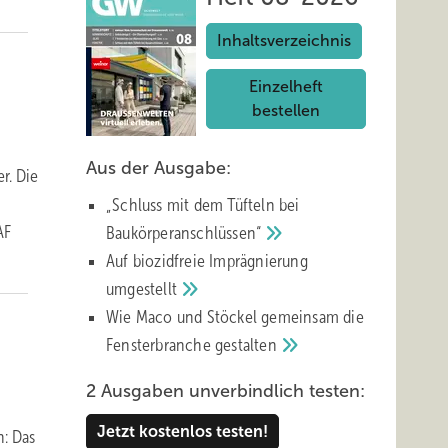
Inhaltsverzeichnis
Einzelheft
bestellen
Aus der Ausgabe:
r. Die
„Schluss mit d em Tüfteln bei
AF
Baukörperanschlüssen“
Auf biozidfreie Imprägnierung
umgestellt
Wie Maco und Stöckel gemeinsam die
Fensterbranche
gestalten
2 Ausgaben unverbindlich testen:
Jetzt kostenlos testen!
n: Das