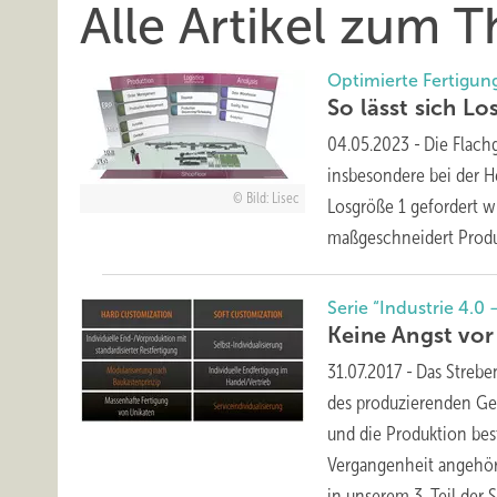
Alle Artikel zum
Optimierte Fertigun
So lässt sich Lo
04.05.2023
-
Die Flach
insbesondere bei der H
Bild: Lisec
Losgröße 1 gefordert w
maßgeschneidert Produk
Serie “Industrie 4.0
Keine Angst vo
31.07.2017
-
Das Strebe
des produzierenden Gew
und die Produktion be
Vergangenheit angehöre
in unserem 3. Teil der 