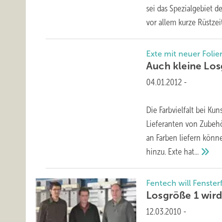
sei das Spezialgebiet 
vor allem kurze Rüstze
Exte mit neuer Foli
Auch kleine Lo
04.01.2012
-
Die Farbvielfalt bei K
Lieferanten von Zubeh
an Farben liefern könn
hinzu. Exte
hat...
Fentech will Fenster
Losgröße 1 wir
12.03.2010
-