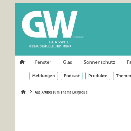
Springe
Springe
Springe
auf
auf
auf
Hauptinhalt
Hauptmenü
SiteSearch
Fenster
Glas
Sonnenschutz
F
Meldungen
Podcast
Produkte
Themen
Alle Artikel zum Thema Losgröße