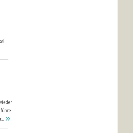
sel
wieder
 führe
...