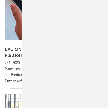
Messe München
BAU ONLINE im Januar: Digitale Informations-
Plattform und fachlicher
Austausch
25.11.2020
-
Die BAU wird 2021 zur digitalen Plattform für Architektur,
Materialen und Systeme. Von 13. bis 15. Januar präsentieren Aussteller
ihre Produkte und Lösungen und bieten auch virtuelle
Einzelgespräche
an.