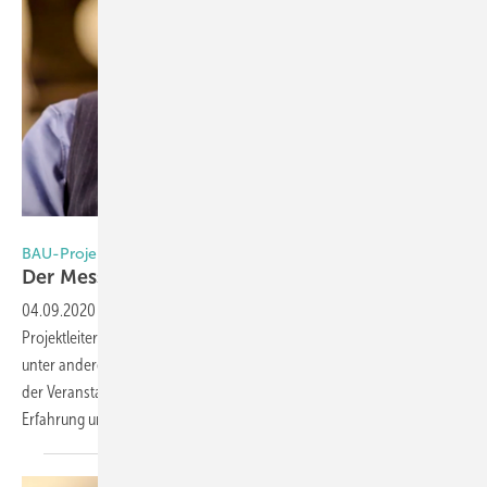
Foto: Youtube / Messe München
BAU-Projektleiter Mirko Arend
Der Messe München den Rücken
gekehrt
04.09.2020
-
Zum Monatswechsel Juli/August hat sich der bisherige
Projektleiter bei der BAU verabschiedet. Zu seinen Aufgaben gehörten
unter anderem die konzeptionelle und strategische Weiterentwicklung
der Veranstaltung. Hier half ihm besonders seine langjährige
Erfahrung und Expertise
beim...