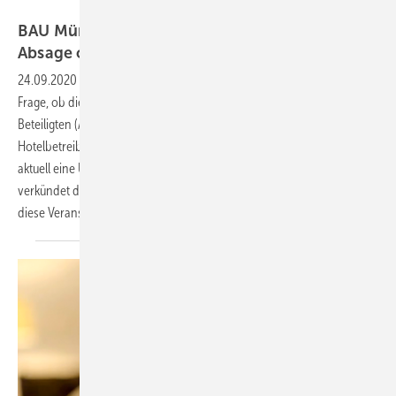
Messe München
BAU München: Umfrage entscheidet über
Absage oder
Durchführung
24.09.2020
-
In gut drei Monaten ist es soweit – oder doch nicht? Die
Frage, ob die BAU in München stattfindet oder nicht beschäftigt alle
Beteiligten (Aussteller, Messe München, Messebauer, Caterer,
Hotelbetreiber, Medien, u.v.m.). Für ein (vorläufiges) Ergebnis wird
aktuell eine Umfrage unter den Ausstellern durchgeführt. Derweil
verkündet der Deceuninck als weiterer Systemgeber seine Absage für
diese
Veranstaltung.