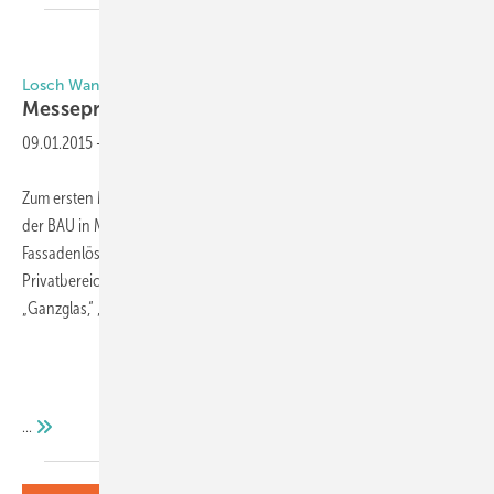
Losch Wandsysteme
Messepremiere in
München
09.01.2015
-
Zum ersten Mal präsentiert sich die Losch Wandsysteme GmbH auf
der BAU in München. Das Unternehmen bietet Raum- und
Fassadenlösungen für öffentliche Gebäude sowie für den
Privatbereich an. Zur Palette zählen die Loschwand-Systeme
„Ganzglas,“ „Rahmenglas“, „Schallgedämmt“ und „HubWand“.
...