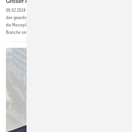
Großer Ausstellerzuspruch für BAU 2025
06.02.2024
-
Die BAU reiht sich nach einer Frühlings-Edition wieder in
den gewohnten Messerhythmus ein. Und schon jetzt prognostizieren
die Messeplaner voll belegte Messehallen. Wichtige Key-Player der
Branche sind
vertreten.