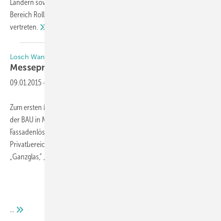
Ländern sowie mehr als 235.000 Besucher aus aller Welt. Auch im
Bereich Rollladen, Sonnenschutz und Tore sind zahlreiche Aussteller
vertreten.
Losch Wandsysteme
Messepremiere in
München
09.01.2015
-
Zum ersten Mal präsentiert sich die Losch Wandsysteme GmbH auf
der BAU in München. Das Unternehmen bietet Raum- und
Fassadenlösungen für öffentliche Gebäude sowie für den
Privatbereich an. Zur Palette zählen die Loschwand-Systeme
„Ganzglas,“ „Rahmenglas“, „Schallgedämmt“ und „HubWand“.
...