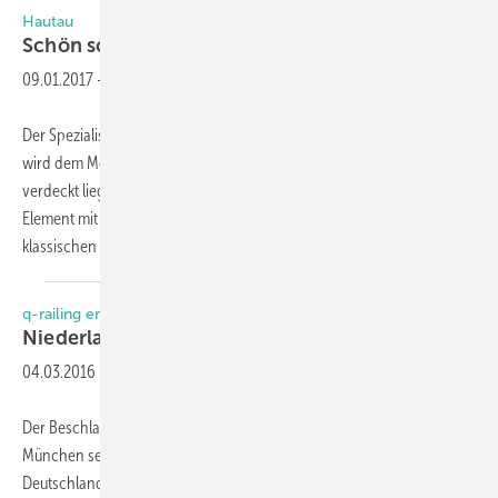
Hautau
Schön schieben in
München
09.01.2017
-
Der Spezialist für Schiebetechnik und Gebäudeautomation Hautau
wird dem Messebesucher den Atrium HS comfort drive in einer
verdeckt liegenden Ausführung in einem barrierefreien Holz-Alu-
Element mit Schwellenverglasung vorstellen. Dieser kombiniert den
klassischen Hebe-Schiebe-Beschlag mit
einem...
q-railing eröffnet
Niederlassung in
München
04.03.2016
-
Der Beschlaganbieter eröffnete zum 1. März 2016 mit Q-railing
München seine zweite, komplett ausgestattete Niederlassung in
Deutschland. Der neue Standort umfasst Showroom, Warenlager