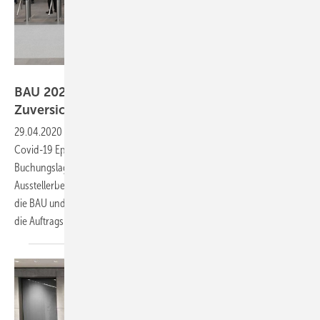
Messe München
BAU 2021: Gute Buchungslage weckt
Zuversicht
29.04.2020
-
Die BAU stemmt sich gegen die Auswirkungen der
Covid-19 Epidemie. Trotz der schwierigen Situation weckt die gute
Buchungslage die Zuversicht bei Messe-Organisatoren und
Ausstellerbeirat. Martin J. Hörmann sieht die wichtige Strahlkraft für
die BAU und glaubt an einen entscheidenden Beitrag der Messe für
die Auftragslage im Jahresverlauf
2021.