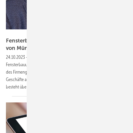
Daniel Mund / GW
Fensterbauunternehmen Helmut Meeth wird
von Münchener Family Office
übernommen
24.10.2023
-
Seit Anfang Oktober 2023 befindet sich das
Fensterbauunternehmen Helmut Meeth in Wittlich nicht mehr in Besitz
des Firmengründers. Helmut Meeth selbst hat sich entschieden, die
Geschäfte an ein Münchener „Family Office“ zu verkaufen. Klarheit
besteht über die künftigen Aufgaben des ehem.
Gesellschafters.