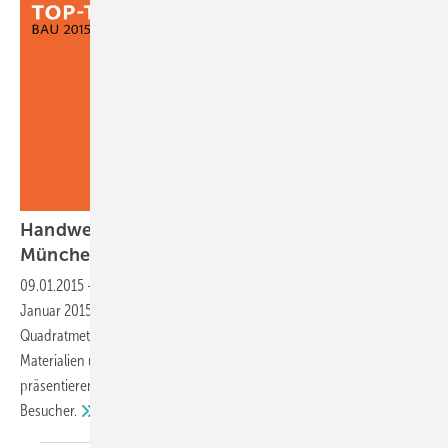
Handwerker und Fachhandel: Auf nach
München!
09.01.2015
-
Auch auf der Neuauflage der BAU, die vom 19. bis 24.
Januar 2015 in München stattfindet, werden auf 180 000
Quadratmeter Hallenfläche rund 2000 Aussteller aus 40 Ländern
Materialien und Technologien rund ums Planen und Bauen
präsentieren. Der Veranstalter erwartet mehr als 230 000
Besucher.