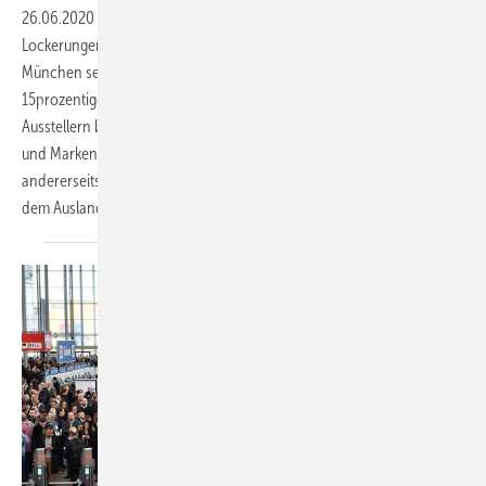
26.06.2020
-
Angesichts sinkender Infektionszahlen und
Lockerungen bei der Reisefreiheit in ganz Europa sieht die Messe
München sehr gute Perspektiven für eine erfolgreiche BAU 2021. Ein
15prozentiger Corona-Bonus auf den Beteiligungspreis soll den
Ausstellern bei der Besucherwerbung helfen. Einige bekannte Namen
und Marken haben sich zwar gegen eine BAU-Teilnahme entschieden,
andererseits gibt es auch eine hohe Flächennachfrage, vor allem aus
dem
Ausland.