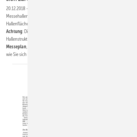
20.12.2018
-
Die BAU 2019 ist so groß wie nie. Nachdem weitere
Messehallen hinzugekommen sind, werden nun auf 200 000 m²
Hallenfläche Architektur, Materialien und Systeme präsentiert.
Aber
Achtung
: Die beiden neuen Hallen bringen einige Änderungen in der
Hallenstruktur mit sich. Deshalb lohnt im Vorfeld
der Blick auf den
Messeplan
, damit man sich vor Ort zurechtfindet. Wir zeigen Ihnen,
wie Sie sich
zurechtfinden.