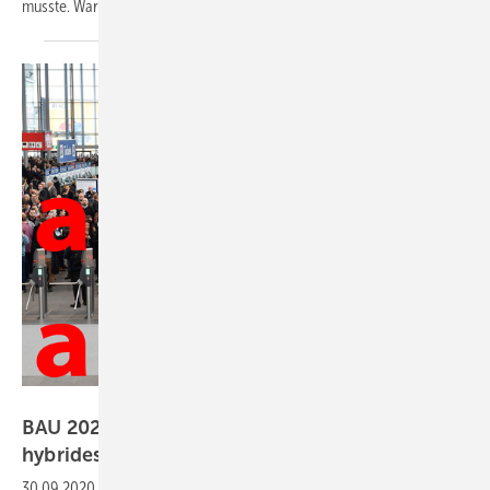
musste. Warum es zu dieser Entscheidung gekommen
ist.
Messe München / Collage GLASWELT
BAU 2021: klassische Präsenzmesse wird durch
hybrides Modell
ersetzt
30.09.2020
-
Die BAU München wird im Januar 2021 nicht als