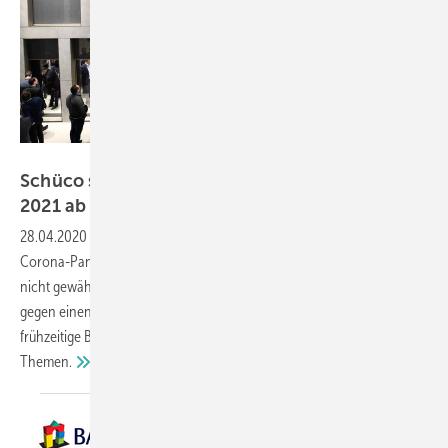
Messe München
Schüco sagt schon jetzt Teilnahme zur BAU
2021
ab
28.04.2020
-
Systemanbieter Schüco befürchtet, dass durch die
Corona-Pandemie auch Anfang 2021 ein geordneter Messeauftritt
nicht gewährleistet werden kann. Deshalb habe man sich schon jetzt
gegen einen Messeauftritt auf der BAU 2021 entschieden. Dieser
frühzeitige Beschluss schaffe Kapazitäten für andere Projekte und
Themen.