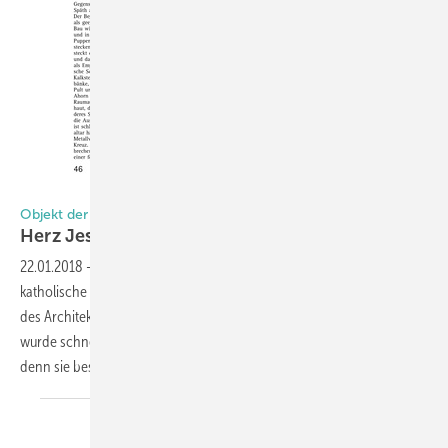
GLASWELT Archiv
Objekt der Zeit
Herz Jesu Kirche in
München
22.01.2018
-
Im Jahr 2000 wurde in München-Neuhausen die
katholische Pfarrkirche Herz Jesu fertiggestellt. Das nach den Plänen
des Architekturbüros Allmann Sattler Wappner errichtete Gebäude
wurde schnell zu einer der meist besuchten Kirchen in München,
denn sie besitzt die größten Kirchentore der Welt, hier die
Details.