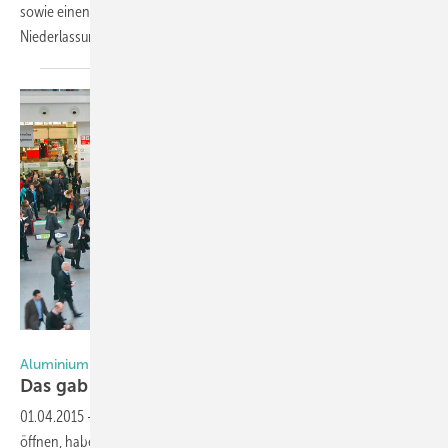
sowie einen Direktverkauf und Büro- und Schulungsräume. Mit der
Niederlassung im Süden könne das Q-railing
Team...
Foto: Daniel Mund
Aluminiumprofile: Schmale Ansichten sind en vogue
Das gab es in München zu
entdecken
01.04.2015
-
Immer wenn sich zur BAU in München die Pforten
öffnen, haben Aluminium-Systemanbieter überraschende Neuheiten