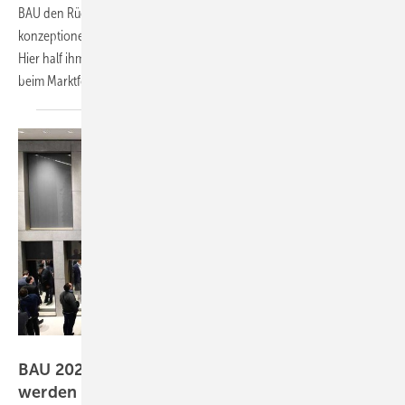
BAU den Rücken. Zu seinen Aufgaben gehörten unter anderem die
konzeptionelle und strategische Weiterentwicklung der Veranstaltung.
Hier half ihm besonders seine langjährige Erfahrung und Expertise
beim Marktforschungsinstitut GfK
Marktforschung.
Messe München
BAU 2021 weiter auf Kurs, alle 18 Messehallen
werden
belegt