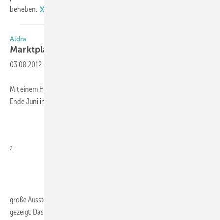
beheben.
Aldra
Marktplatz in München
eröffnet
03.08.2012
-
Mit einem Händlertag eröffnete die Aldra Fenster und Türen GmbH
Ende Juni ihre neue 500 m
2
große Ausstellung in München. Darin wird Technik zum Anfassen
gezeigt: Das 88plus-Energiesparfenster, Haustüren mit Fingerprint-