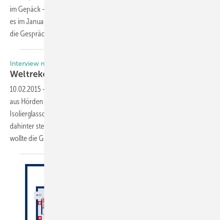
im Gepäck – so auch in diesem Jahr. In diesem Beitrag zeigen wir, was
es im Januar auf der Weltleitmesse Neues zu entdecken gab und was
die Gesprächsthemen auf den Messeständen
waren.
Interview mit Dietmar Henze
Weltrekord-ISO in
München
10.02.2015
-
Dietmar Henze mag große Scheiben. Der Glasspezialist
aus Hörden hat im letzten Monat auf der BAU 2015 die größte 3-fach-
Isolierglasscheibe der Welt im Format von 18 x 3,3 m präsentiert. Was
dahinter steckt und wo sich solche Scheiben einbauen lassen, das
wollte die GLASWELT genau wissen.