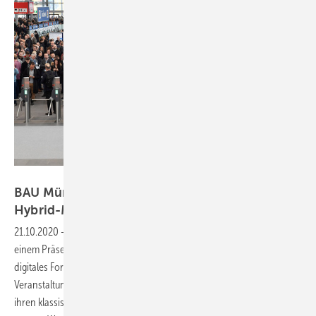
Messe München / Collage GLASWELT
BAU München: Rückzieher von der
Hybrid-Messe-Idee
21.10.2020
-
Die BAU nimmt in mehreren Schritten Abschied von
einem Präsenzangebot im nächsten Jahr und wird jetzt nur noch als
digitales Format umgesetzt. Die parallel angedachte Präsenz-
Veranstaltung wurde abgesagt, nachdem die Messe am 30.09. bereits
ihren klassischen Betrieb auf dem Gelände coronabedingt absagen