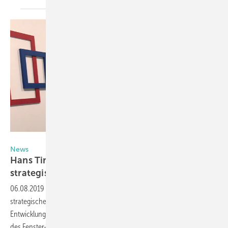
Timm Fensterbau
News
Hans Timm Fensterbau und Idalabs gehen
strategische Partnerschaft
ein
06.08.2019
-
Hans Timm Fensterbau und Idalabs haben eine
strategische Partnerschaft vereinbart. Ziel der Kooperation: Die
Entwicklung eines ERP-Systems für die durchgängige Digitalisierung
des Fenster- und Fassadenbaus von
morgen.