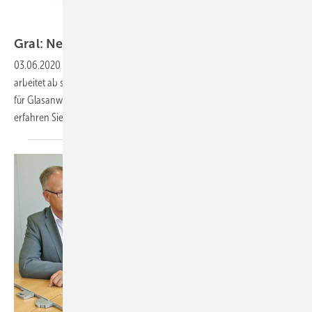
Gral
Gral: Neue Partnerschaft mit
WSS
03.06.2020
-
Die Gral Systeme GmbH, Spezialist für Badbeschläge,
arbeitet ab sofort mit der Wilh. Schlechtendahl & Söhne GmbH (WSS)
für Glasanwendungen außerhalb des Badezimmers zusammen. Hier
erfahren Sie die Details zur neuen
Kooperation.