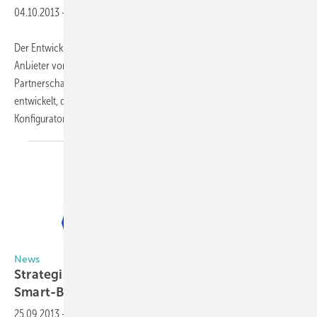
04.10.2013
-
Der Entwickler für Glas- und Fenster-Software A+W und Smart-Builder,
Anbieter von Glas-Design-Software, gehen eine strategische
Partnerschaft ein. Hierbei wurde u. a. eine zertifizierte Schnittstelle
entwickelt, die eine nahtlose Integration der Smart-Builder
Konfiguratoren in die ERP-
und...
News
Strategische Partnerschaft von A+W und
Smart-Builder
25.09.2013
-
Der Entwickler für Glas- und Fenster-Software A+W und