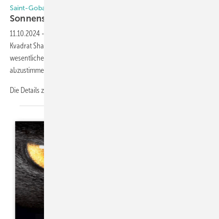
Saint-Gobain | Kvadrat Shade
Sonnenschutz -Partner
11.10.2024
-
Die neue Partnerschaft zwischen Saint-Gobain Glass und
Kvadrat Shade zielt darauf ab, Glas und Verschattung, zwei
wesentliche Elemente moderner Fassaden , optimal aufeinander
abzustimmen, um ihr technisches Potenzial voll auszuschöpfen.
Die Details zu der neuen Partnerschaft finden Sie auf Seite
75