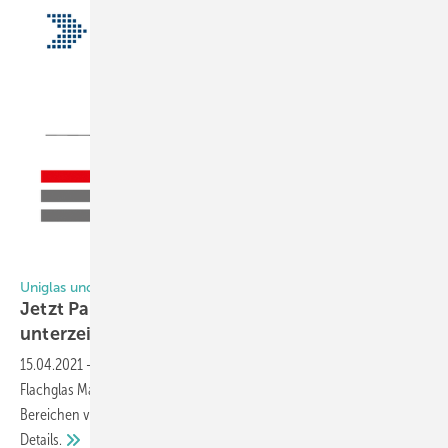
Uniglas/Flachglas MarkenKreis
Uniglas und Flachglas MarkenKreis
Jetzt Partnerschaft in technischen Bereichen
unterzeichnet
15.04.2021
-
Die Zentralen der Glas-Kooperationen Uniglas und
Flachglas MarkenKreis haben eine Zusammenarbeit in technischen
Bereichen vereinbart. Diese trat zum 1.4.2021 in Kraft. Hier die
Details.