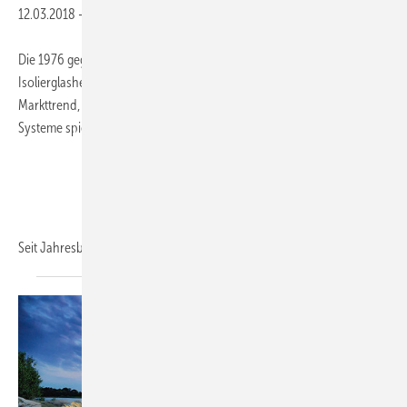
12.03.2018
-
Die 1976 gegründete Thermoglas Niederrhein GmbH ist ein
Isolierglashersteller, der seit vielen Jahren, gegen den allgemeinen
Markttrend, kontinuierlich gewachsen ist. Im ISO integrierte Jalousie-
Systeme spielen heute eine besondere Rolle.
Seit Jahresbeginn 2018 setzt
Geschäftsführer...