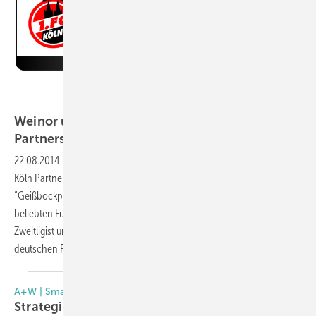
Bildnachweis: 1. FC Köln / weinor GmbH & Co. KG
Weinor und 1. FC Köln: Eine erstklassige
Partnerschaft
22.08.2014
-
Weinor bleibt nach dem souveränen Aufstieg des 1. FC
Köln Partner der Domstädter und darf sich nun offiziell
“Geißbockpartner“ nennen. Nachdem das Unternehmen die
beliebten Fußballer vom Rhein schon in der letzten Saison als
Zweitligist unterstützt hatte, ist Weinor nun auch in der höchsten
deutschen Fußball-Liga mit
dabei.
A+W | Smart-Builder
Strategische
Partnerschaft