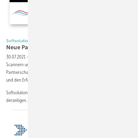
Foto: Softsolution/Litesentry
Softsolution und LiteSentry
Neue
Partnerschaft
30.07.2021
-
Softsolution und LiteSentry, beides Anbieter von
Scannern und Kontrollsystemen für die Glasveredlung, haben ihre
Partnerschaft bekanntgegeben. Diese soll das langfristige Wachstum
und den Erfolg beider Unternehmen unterstützen.
Softsolution und LiteSentry werden weiterhin an ihren
derzeitigen...