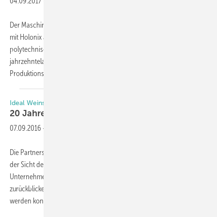
04.09.2017
-
Der Maschinenanbieter Adelio Lattuada Srl hat die Zusammenarbeit
mit Holonix aufgenommen, einem Spin-off (Ableger) der
polytechnischen Universität Mailand. Hintergrund ist die
jahrzehntelange Erfahrung der Hochschule bei der Optimierung von
Produktionsabläufen sowie der Analyse
und...
Ideal Weinstock und aluplast
20 Jahre
Partnerschaft
07.09.2016
-
Die Partnerschaft zwischen Ideal Weinstock und aluplast hat sich aus
der Sicht der Beteiligten als „Ideal-Fall“ erwiesen. Die beiden
Unternehmen können zusammen auf zwanzig erfolgreiche Jahre
zurückblicken, in denen so manche Innovation auf den Weg gebracht
werden konnte.