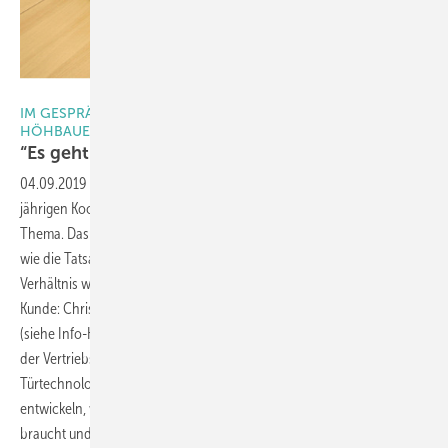
Foto: Roto
IM GESPRÄCH MIT CHRISTOPH HÖHBAUER VON
HÖHBAUER UND VOLKER FITSCHEN VON ROTO
“Es geht darum, gemeinsam Erfolg zu
haben“
04.09.2019
-
Beschläge sind zwar die Basis ihrer inzwischen rund 35-
jährigen Kooperation, aber keineswegs das einzige gemeinsame
Thema. Das wurde im GLASWELT-Gespräch schnell deutlich. Ebenso
wie die Tatsache, dass ein zeitgemäßes Kunden-/Lieferanten-
Verhältnis wirklich eine „Partnerschaft auf Augenhöhe“ sein kann. Der
Kunde: Christoph Höhbauer, Geschäftsführer der Höhbauer GmbH
(siehe Info-Kasten). Der „Lieferant“: Volker Fitschen, Geschäftsleiter
der Vertriebsgesellschaft Zentraleuropa der Roto Frank Fenster- und
Türtechnologie. Erfahren Sie, wie sich Märkte und Unternehmen
entwickeln, warum eine gute Zusammenarbeit immer Bewegung
braucht und wie wichtig es ist, für Innovationen stets offen zu sein.