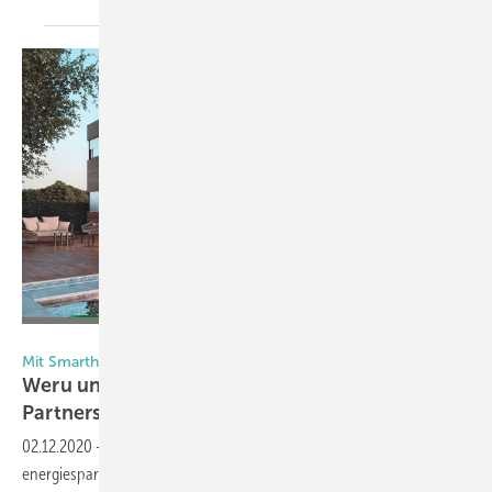
Foto: Weru
Mit Smarthome bereit für die Zukunft des Wohnens
Weru und Somfy starten strategische
Partnerschaft
02.12.2020
-
Beide Unternehmen setzen gemeinsam auf
energiesparende, umweltfreundliche Fenster mit smartem Sicht- und