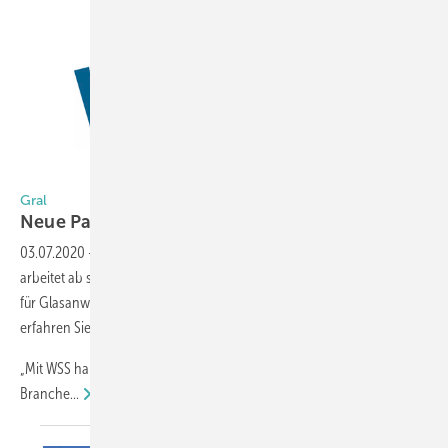
Gral
Gral
Neue Partnerschaft mit
WSS
03.07.2020
-
Die Gral Systeme GmbH, Spezialist für Badbeschläge,
arbeitet ab sofort mit der Wilh. Schlechtendahl & Söhne GmbH (WSS)
für Glasanwendungen außerhalb des Badezimmers zusammen. Hier
erfahren Sie die Details zur neuen Kooperation.
„Mit WSS haben wir eines der erfahrensten Unternehmen in der
Branche...