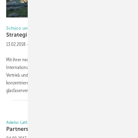
Foto: Soreg AG
Schüco und Soreg
Strategische Partnerschaft
vereinbart
13.02.2018
-
Mit ihrer neuen strategischen Partnerschaft wollen sich die Schüco
International KG und die Schweizer Soreg AG auf die Entwicklung, den
Vertrieb und die Vermarktung von High-End Schiebesystemen
konzentrieren. Soreg realisiert mit der Serie X mittels
glasfaserverstärkter Rahmen
maximale...
Adelio Lattuada – Holonix
Partnerschaft bei Industrie
4.0