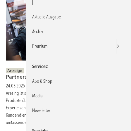
|
Aktuelle Ausgabe
Archiv
Premium
Warema
Services
Anzeige
Partnerschaftlich für mehr
Qualität
Abo & Shop
24.03.2025
-
Daniel Kammerer vom RS Fachbetrieb Kammerer in
Aresing ist seit mehr als 10 Jahren von der Qualität der Warema
Media
Produkte überzeugt. Der Prime Platin Partner und Outdoor Living
Experte schätzt vor allem die gute Zusammenarbeit mit dem
Newsletter
Kundendienst sowie die digitalen Serviceleistungen und das
umfassende Schulungsangebot für Warema
Partner.
Specials