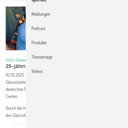
Meldungen
Podcast
Produkte
Foto: Glassolutions
Thementage
SGG Glassolutions | Mosa Glas
25-jährige
Partnerschaft
Videos
02.01.2025
-
Bereits seit 25 Jahren setzt der niederländische
Glasanbieter Mosa Glas auf die Zusammenarbeit mit seinem
deutschen Partner, dem Saint-Gobain Glassolutions Isolierglas-
Center.
Durch die Initiative von Michael Dobbe, damaliger Geschäftsführer
des Glassolutions-Standorts in Augustdorf, sowie
Marcel...