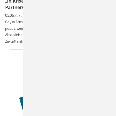
„In Krisenzeiten zeigt sich der wahre Wert einer
Partnerschaft!“
05.06.2020
-
Klaus Gayko, der geschäftsführende Gesellschafter von
Gayko Fenster-Türenwerk GmbH zeigt sich im Telefoninterview
positiv, wenn man ihn auf eine vermeintlich heranziehende
Absatzkrise anspricht: Seine Geschäfte laufen gut und auch für die
Zukunft sieht er sein Unternehmen gut gerüstet.