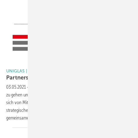
Uniglas/Flachglas MarkenKreis
UNIGLAS | FLACHGLAS MARKENKREIS
Partnerschaft in Sachen
Technik
03.05.2021
-
„Wir freuen uns darauf, jetzt Teile des Weges gemeinsam
zu gehen und dem Markt zu zeigen, dass Erfolg nicht nur bedeutet,
sich von Mitbewerbern abzugrenzen, sondern im Gegenteil, dass
strategische Allianzen ein Zeichen von Stärke und Erfolg sind“, so der
gemeinsame Tenor des Uniglas Beirats und
des...