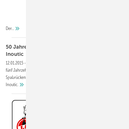
Der...
50 Jahre Partnerschaft Wies Fensterbau mit
Inoutic
12.01.2015
-
Das ist für Inoutic der langjährigste Kunde: Bereits seit
fünf Jahrzehnten produziert die Wies Fensterbau GmbH in
Spabrücken Fenster und Türen aus Kunststoff mit Profilsystemen von
Inoutic.