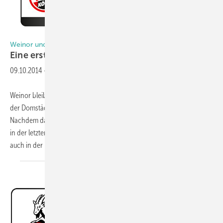
Foto: 1. FC Köln / weinor GmbH & Co. KG
Weinor und 1. FC Köln
Eine erstklassige
Partnerschaft
09.10.2014
-
Weinor bleibt nach dem souveränen Aufstieg des 1. FC Köln Partner
der Domstädter und darf sich nun offiziell „Geißbockpartner“ nennen.
Nachdem das Unternehmen die beliebten Fußballer vom Rhein schon
in der letzten Saison als Zweitligist unterstützt hatte, ist Weinor nun
auch in der
höchsten...