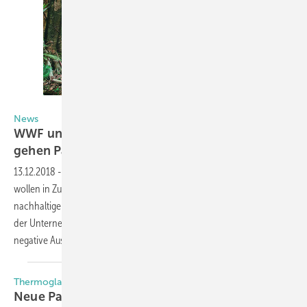
Schüco
News
WWF und Aluminiumsystemanbieter Schüco
gehen Partnerschaft
ein
13.12.2018
-
Der WWF Deutschland und die Schüco International KG
wollen in Zukunft gemeinsam daran arbeiten, einen Beitrag zu
nachhaltigem Wirtschaften zu leisten: Ökologisch positive Einflüsse
der Unternehmenstätigkeit im Gebäudebereich sollen verstärkt und
negative Auswirkungen weiter reduziert
werden.
Thermoglas Niederrhein | Pellini
Neue
Partnerschaft