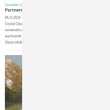
Guardian Glass | Eastman
Partnerschaft bei
VSG
06.11.2020
-
Eastman und Guardian stellten die neue PVB-Folie Saflex
Crystal Clear vor, die im neuen Guardian UltraClear LamiGlass Neutral
verwendet wird. Dabei soll die Partnerschaft sicherstellen, dass die
wachsende Nachfrage nach hochwertigen farbneutralen
Glasprodukten für den Wohn- und Objektbau
im...