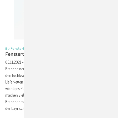
Foto: Daniel Mund / GLASWELT
ift-Fenstertage und Netzwerk-Frey-Meeting
Fenstertage im
Doppelpack
05.11.2021
-
Der Wandel ist angekommen! Einerseits muss sich die
Branche neuen Herausforderungen stellen. In Rosenheim wird über
den Fachkräftemangel, die Kreislaufwirtschaft und die brüchigen
Lieferketten diskutiert. Die großen Chancen: Moderne Fenster sind ein
wichtiges Puzzle-Stück auf dem Weg zur Klimaneutralität. Andererseits
machen viele sich auch Gedanken um die Zukunft der
Branchenmeetings ift-Fenstertage und Netzwerk-Frey-Expertentreff in
der bayrischen
Fenstermetropole.