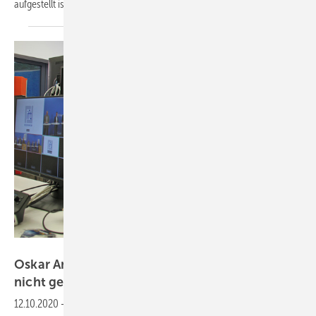
aufgestellt ist, was der umtriebige Rüdiger Müller alles bewegt
hat
ift Rosenheim
Oskar Anders: „Das ift ist in seiner Existenz
nicht
gefährdet“
12.10.2020
-
Keine Rosenheimer Fenstertage, kein bayrischer Abend,