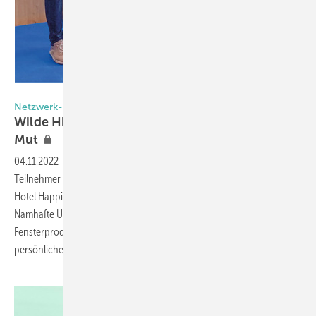
Foto: Daniel Mund / GLASWELT
Netzwerk-Meeting in Rosenheim
Wilde Hilde und Geheimagent Martin machen
Mut
04.11.2022
-
Der Netzwerk-Gründer Oliver Frey konnte über 150
Teilnehmer seiner Partnerunternehmen bei den 3. Fenstertagen im
Hotel Happinger Hof vor den Toren der Stadt Rosenheim begrüßen.
Namhafte Unternehmer sowie Führungskräfte von
Fensterproduzenten hatten die Chance genutzt, wieder den
persönlichen Austausch in vielen Gesprächen zu
suchen.