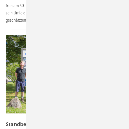
früh am 30. Mai 2024 im Alter von 54 Jahren verstarb. Mit ihm verliert
sein Umfeld einen geliebten Menschen und die Fachwelt einen sehr
geschätzten
Experten.
PfB GmbH & Co. Prüfzentrum für Bauelemente KG
Standbein in Rosenheim: DMT übernimmt PfB