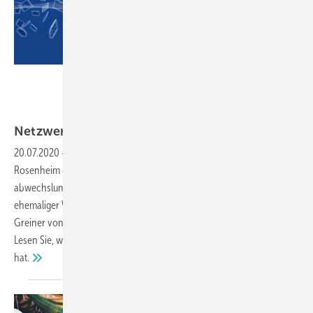
Netzwerk Frey
Netzwerk Fenstertage in
Rosenheim
20.07.2020
-
Am 07. und 08. Oktober 2020 organisiert Oliver Frey in
Rosenheim die Netzwerk Fenstertage im Happinger Hof mit einem
abwechslungsreichen Vortragsprogramm. Sprechen wird ein
ehemaliger Weltmeistertrainer mit Walrossbart und Dr. Constantin
Greiner von der Munich Strategy (Studie Stresstest Fensterbranche).
Lesen Sie, warum Frey innerhalb weniger Tage dieses Event entwickelt
hat.