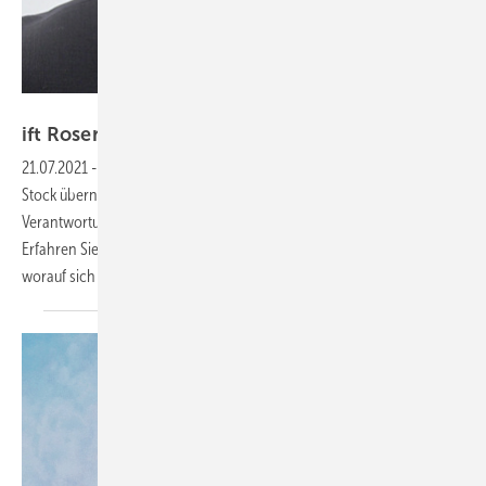
ift Rosenheim
ift Rosenheim erweitert
Geschäftsführung
21.07.2021
-
Prof. Jörn Lass bekommt Verstärkung: Michael Breckl-
Stock übernimmt die technische Geschäftsführung und damit die
Verantwortung für die Prüfungen und technische Dienstleistungen.
Erfahren Sie, warum diese Anpassung nötig geworden war und
worauf sich der Institutsleiter jetzt fokussieren
kann.