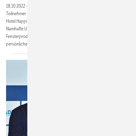
18.10.2022
-
Der Netzwerk-Gründer Oliver Frey konnte über 150
Teilnehmer seiner Partnerunternehmen bei den 3. Fenstertagen im
Hotel Happinger Hof vor den Toren der Stadt Rosenheim begrüßen.
Namhafte Unternehmer sowie Führungskräfte von
Fensterproduzenten hatten die Chance genutzt, wieder den
persönlichen Austausch in vielen Gesprächen zu
suchen.