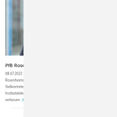
PfB GmbH & Co. Prüfzentrum für Bauelemente KG
PfB Rosenheim-Leitung stellt sich neu
auf
08.07.2022
-
Zum 1. Juli erfolgte ein Wechsel in der Leitung des PfB
Rosenheims. Andreas Nerz hat die Institutsleitung übernommen, sein
Stellvertreter wurde Dr. Daniel Rüdiger Müller. Der ehemalige
Institutsleiter Peter Mayer hat das Prüfinstitut auf eigenen Wunsch
verlassen.