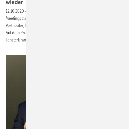
wieder
12.10.2020
-
Als feste Größe scheinen sich die Netzwerk Frey-
Meetings zu etablieren: Letzte Woche trafen sich Geschäftsführer,
Vertriebler, Experten und Fachpresse zum Rendezvous in Oberbayern.
Auf dem Programm stand unter anderem der „Stresstest
Fensterbranche 2020“. Was
dahintersteckt…