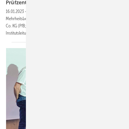
Prüfzentrum für
Bauelemente
16.01.2023
-
DMT, ein Unternehmen der TÜV Nord Group, hat die
Mehrheitsbeteiligung an dem Prüfzentrum für Bauelemente GmbH &
Co. KG (PfB; Stephanskirchen) erworben. Hier lesen, wer künftig die
Institutsleitung
innehat.