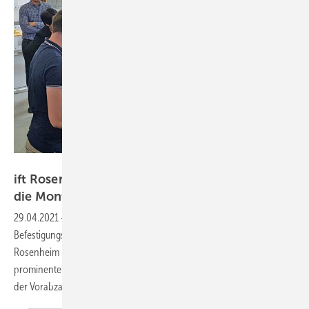
ift Rosenheim
ift Rosenheim geht in den online-Dialog über
die
Montage
29.04.2021
-
An diesem Tag dreht sich alles um die Montage, um
Befestigungs- und Abdichtungstechnik und Vorab-Zargen: Das ift
Rosenheim lädt zum ift-Expertentag „Montage“ (30. Juni) ein. Ein
prominenter Unternehmenschef wird dabei seine Erfahrungen mit
der Vorabzarge
schildern.