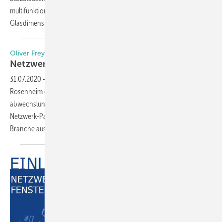
multifunktionale Fassaden, Erfolg durch Innovation, einfache
Glasdimensionierung und die Potenziale neuer digitaler
Services.
Oliver Frey lädt ein
Netzwerk Fenstertage
Rosenheim
31.07.2020
-
Am 07. und 08.10.2020 organisiert Oliver Frey in
Rosenheim die Netzwerk Fenstertage im Happinger Hof mit einem
abwechslungsreichen Vortragsprogramm. Frey will damit seinen
Netzwerk-Partnern exklusiv die Gelegenheit geben, sich innerhalb der
Branche auszutauschen. Nachdem die vom ift
veranstalteten...