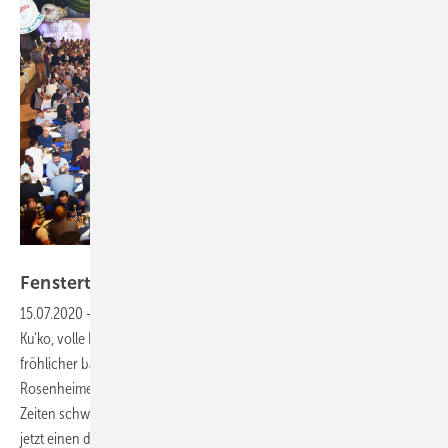
ift Rosenheim
Fenstertage: Kein Branchentreff in
Rosenheim
15.07.2020
-
Dichtes Gedränge in den Gängen des Rosenheimer
Ku‘ko, volle Kongresssäle und Meeting-Räume und ein feucht-
fröhlicher bayrischer Festabend – das wird es in diesem Jahr bei den
Rosenheimer Fenstertagen nicht geben – und ist auch in Corona-
Zeiten schwer vorstellbar gewesen. Stattdessen will das ift Rosenheim
jetzt einen digitalen Fenstertag veranstalten. Erfahren Sie, wie der