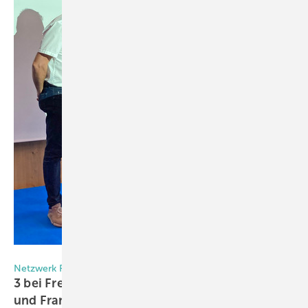
Daniel Mund / GLASWELT
Netzwerk Frey-Meeting in Rosenheim
3 bei Frey: Hilde Gerg und Geheimagent Martin
und Frank Lange machen
Mut