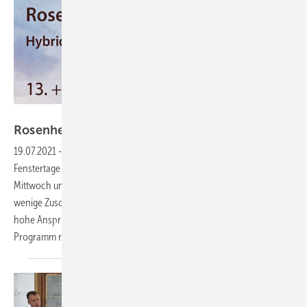
ift Rosenheim
Rosenheimer Fenstertage: Diesmal ganz
anders
19.07.2021
-
Es gibt viele Neuerungen für die Rosenheimer
Fenstertage im Oktober 2021: Erstmalig findet der Branchentreff am
Mittwoch und Donnerstag statt und erstmals werden bewusst nur
wenige Zuschauer in Rosenheim erwartet. Was aber bleibt ist der
hohe Anspruch der Wissensvermittlung. Wir haben für Sie in das
Programm
reingeschaut.