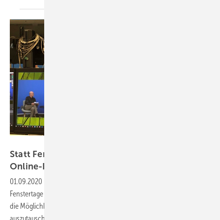
ift Rosenheim
Statt Fenstertage: 1. Rosenheimer
Online-Dialog
01.09.2020
-
Nach intensiven Diskussionen mussten die Rosenheimer
Fenstertage coronabedingt abgesagt werden. Dennoch gibt es jetzt
die Möglichkeit, sich mit dem ift im „Rosenheimer Online-Dialog“
auszutauschen. In fünf Talkrunden geht es um die Montage,