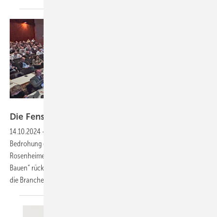
Daniel Mund / GW
Die Fenstertage im Zeichen der
Unsicherheit
14.10.2024
-
Nachhaltigkeit, Fachkräftemangel und die wachsende
Bedrohung durch Cyberangriffe prägten die Diskussionen bei den
Rosenheimer Fenstertagen 2024. Besonders das Thema „klimafestes
Bauen“ rückte in den Fokus – mit ganz neuen Herausforderungen für
die Branche. Wie Unternehmen sich jetzt aufstellen
müssen!