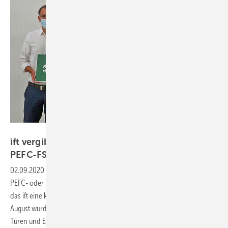
ift Rosenheim
ift vergibt an Aldra bzw. Ewitherm
PEFC-FSC-Doppelzertifikat
02.09.2020
-
Damit Hersteller von Fenstern, Türen und Bauprodukten
PEFC- oder FSC- Zertifikate aus einer Hand erhalten können, bietet
das ift eine kombinierte Zertifizierung für beide Systeme an. Mitte
August wurde dieses Doppel-Zertifikat erstmals an Aldra Fenster und
Türen und Ewitherm Holzbau
übergeben.