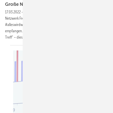
Große
Netzwerk-Chance
17.03.2022
-
Bereits zum 9. Mal hat Anfang Februar der Partnertag des
Netzwerk Freys stattgefunden. Mit dem Veranstaltungsmotto
#alleswirdwiederok wurden die Gäste im Heidenheimer Stadion
empfangen. Der Startschuss fiel am Vorabend mit dem „After Work
Treff“ – diesmal mit einer Premiere der Stadionnacht in
der...