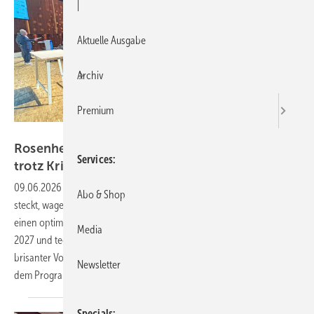
|
Aktuelle Ausgabe
Archiv
Premium
Daniel Mund / GW
Rosenheimer Fenstertage zeigen Chancen
Services
trotz
Krise
09.06.2026
-
Während die Fensterbranche noch im Krisenmodus
Abo & Shop
steckt, wagen die Rosenheimer Fenstertage am 7. und 8. Oktober
einen optimistischen Blick nach vorn. Neben Marktprognosen für
Media
2027 und technischen Neuerungen erwartet die Teilnehmer ein
brisanter Vortrag über Europas Sicherheitslage. Was sonst noch auf
Newsletter
dem Programm
steht.
Specials