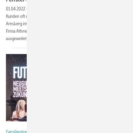
01.04.2022
-
Prüfungen beim ift in Rosenheim bedeuten für viele ift-
Kunden oft eine zweitägige Reise. Prüfmöglichkeiten gibt es auch in
Arnsberg im Sauerland im „iftLAB“ durch die Kooperation mit der
Firma Athmer. Diese Prüfmöglichkeiten wurden jetzt noch mal
ausgeweitet.
Foto: Netzwerk Frey
Familientreffen bei Frey