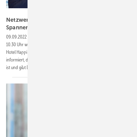
Daniel Mund / GLASWELT
Netzwerk Fenstertage und VFF-Meeting:
Spannende Herbsttage im
Blick
09.09.2022
-
Auch in diesem Jahr findet am 13. Oktober 2022 ab
10.30 Uhr wieder das Vortragsforum der Netzwerk Fenstertage im
Hotel Happinger Hof in Rosenheim statt. Veranstalter Oliver Frey
informiert, dass der angesagte Branchentreff seit Wochen ausgebucht
ist und gibt Details zum Ablauf
bekannt.