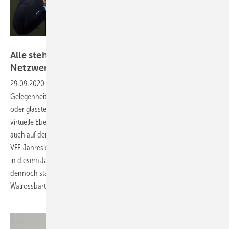
Netzwerk Frey
Alle stehen in den Startlöchern für die
Netzwerk Fenstertage in
Rosenheim
29.09.2020
-
Die Fensterbranche hatte in diesem Jahr bislang wenig
Gelegenheit, sich vis-à-vis auszutauschen. Messen wie die FRONTALE
oder glasstec fielen aus, die meisten Verbandstreffen hat man auf
virtuelle Ebenen verlegt, die sich kaum für einen Smalltalk eignen und
auch auf den wichtigen Austausch unter Gleichgesinnten auf einem
VFF-Jahreskongress oder den Rosenheimer Fenstertagen muss man
in diesem Jahr verzichten. Doch ein Treffpunkt in Rosenheim findet
dennoch statt – und vor Ort wird ein Weltmeistertrainer mit
Walrossbart sprechen.