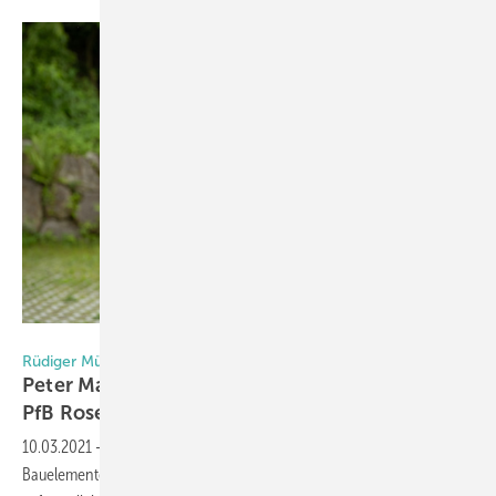
Axel Öland
Rüdiger Müller: Ein Leben für die Türentechnik
Peter Mayer übernimmt die Institutsleitung des
PfB
Rosenheim
10.03.2021
-
Rüdiger Müller übergibt die Leitung des Prüfzentrums für
Bauelemente an Prüfingenieur Peter Mayer. Wie das PfB jetzt