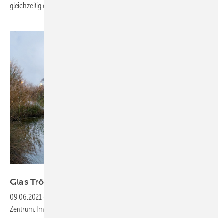
gleichzeitig ein hoher Tageslichteintrag erzielt. Hier die
Details.
Foto: Explorit / Glas Trösch
Glas Trösch: Haus aus Gold und
Glas
09.06.2021
-
Mit dem Explorit erhält der Schweizer „Y-Parc“ ein neues
Zentrum. Im Herzen des größten Wissenschafts- und