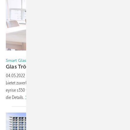
eyrise
Smart Glass
Glas Trösch stellt schaltbares Isolierglas
vor
04.05.2022
-
Schaltbares Sonnenschutzglas hält die Hitze draußen,
bietet zuverlässigen Blendschutz und spart jede Menge Energie. Mit
eyrise s350 vertreibt Glas Trösch nun ein schaltbares Isolierglas. Hier
die
Details.