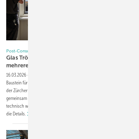
Institut Konstruktives Entwerfen, ZHAW
Post‑Consumer‑Glas – Projekt „Windows of Opportunities“
Glas Trösch: So werden aus 375 Fenstern
mehrere Tonnen
Rohstoff
16.03.2026
-
Das Recycling alter Fenstergläser gilt als wichtiger
Baustein für mehr Nachhaltigkeit in der Glasindustrie. Ein Pilotprojekt
der Zürcher Hochschule für Angewandte Wissenschaften (ZHAW)
gemeinsam mit Glas Trösch zeigt nun, wie sich ausgebautes Isolierglas
technisch wieder in die Floatglasproduktion zurückführen lässt, hier
die
Details.