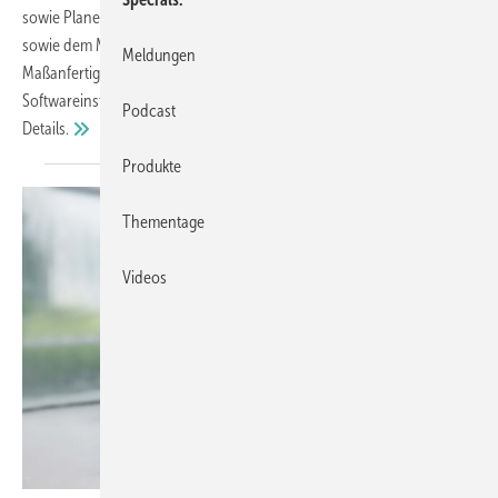
sowie Planende und Fachbetriebe aus dem Laden- und Messebau
sowie dem Museumsbereich können damit individuelle
Meldungen
Maßanfertigungen direkt im Browser entwerfen, ohne zusätzliche
Softwareinstallation und mit Echtzeit-Visualisierung. Hier die
Podcast
Details.
Produkte
Thementage
Videos