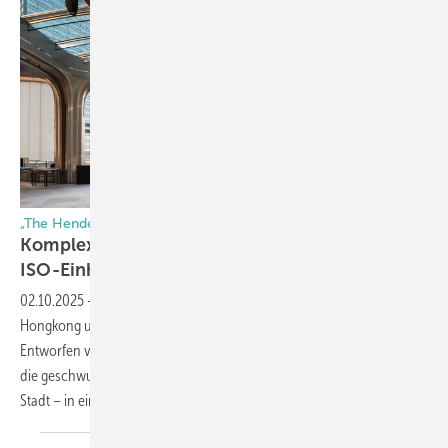
„The Henderson“ in Hongkong
Komplexe Glasfassade mit gebogenen
ISO-Einheiten
02.10.2025
-
Mit „The Henderson“ ist das zentrale Geschäftsviertel
Hongkong um ein neues architektonisches Wahrzeichen reicher.
Entworfen von Zaha Hadid Architects, übersetzt der 36-stöckige Turm
die geschwungene Form einer Bauhinia-Knospe – ein Symbol der
Stadt – in ein organisch erscheinenden Hochhaus.
Die...