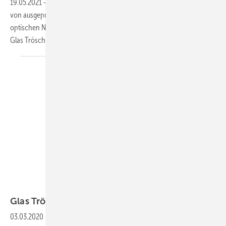
19.05.2021
-
Fassadentrends ändern sich schnell: Aktuell geht es weg
von ausgeprägten Blau-, Grün- oder Brauntönen hin zu mehr
optischen Neutralität. Hier erfahren Sie, mit welchen Fassadengläsern
Glas Trösch darauf
antwortet.
Glas Trösch
Glas Trösch will Scheuten Gruppe
übernehmen
03.03.2020
-
Das Schweizer Familienunternehmen Glas Trösch