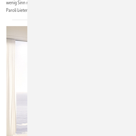
wenig Sinn macht. Dem will Glas Trösch mit seinem 360° Glazing nun
Paroli
bieten.