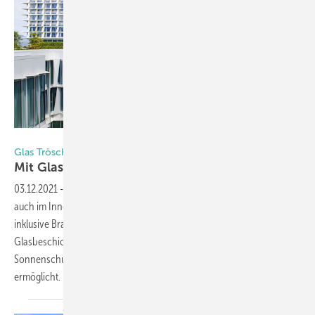
Foto: Glas Trösch
Glas Trösch stattet Bürgerspital in Solothurn aus
Mit Glas schneller gesund
werden
03.12.2021
-
Das neue Bürgerspital wurde sowohl in der Fassade als
auch im Inneren mit Glasprodukten von Glas Trösch ausgestattet,
inklusive Brand- und Schallschutz. Durch die passenden
Glasbeschichtungen wird zudem ein zeitgemäßer Sicht- und
Sonnenschutz erreicht, der dennoch einen hohen Tageslichteintrag
ermöglicht. Hier die
Details.