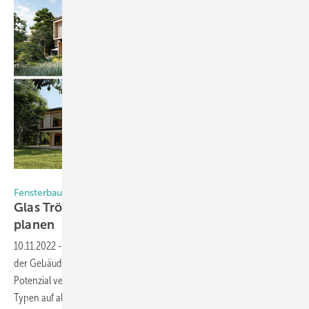
iStock/Franck Boston
Fensterbauer aufgepasst
Glas Trösch: Isoliergläser mit 360° Glazing
planen
10.11.2022
-
In Bezug auf die Isoliergläser wird bei Neubauten und bei
der Gebäude- bzw. Fassaden-Sanierung oft ein großes energetisches
Potenzial verschenkt. Warum? Meist werden die gleichen Isolierglas-
Typen auf allen Gebäudeseiten verbaut, was aus energetischer Sicht