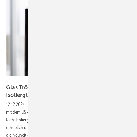
Corning Incorporation
Glas Trösch: BAU Premiere für dünnes 3-fach-
Isolierglas für nachhaltiges
Bauen
12.12.2024
-
Die Schweizer Glas Trösch Gruppe bringt in Kooperation
mit dem US-Werkstoffexperten Corning ein innovatives, dünnes 3-
fach-Isolierglas auf den Weg. Die Gläser senken den CO₂-Fußabdruck
erheblich und verbessern die Energieeffizienz. Auf der BAU 2025 wird
die Neuheit erstmals vorgestellt, die neue Standards für nachhaltiges