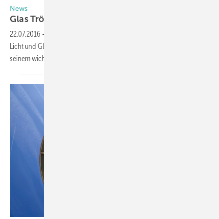
News
Glas Trösch bringt Glas in
Krankenhäuser
22.07.2016
-
Medik Hospital Design, Spezialist für Raumkonzepte aus
Licht und Glas im Krankenhauswesen, baut die Zusammenarbeit mit
seinem wichtigsten Partner Glas Trösch aus. Hier die
Details.