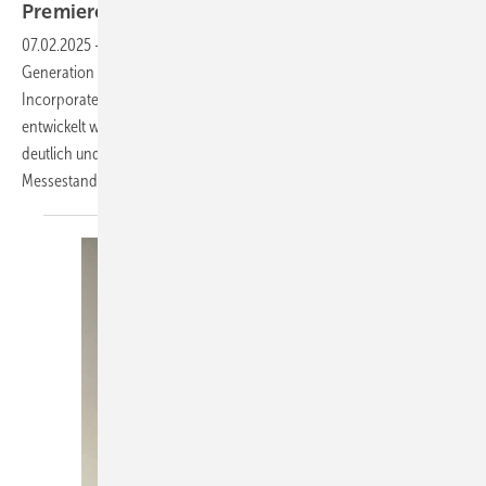
Premiere für superdünnes
3-fach-Isolierglas
07.02.2025
-
Zur BAU 2025 präsentierte Glas Trösch eine neue
Generation von 3-fach-Isolierglas, die gemeinsam mit Corning
Incorporated, einem führenden Unternehmen im Werkstoffbereich,
entwickelt wurde. Diese ISO-Einheiten senken den CO₂-Fußabdruck
deutlich und verbessern die Energieeffizienz. Am BAU
Messestand...