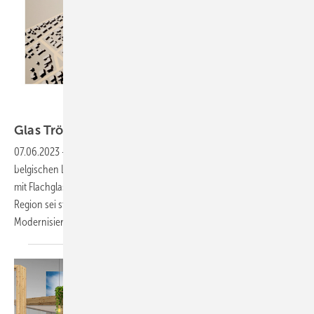
Glas Trösch
Glas Trösch: Floatglaswerk in Belgien
geplant
07.06.2023
-
Die Glas Trösch Gruppe will ein neues Floatglaswerk im
belgischen Lommel bauen. Damit will der Hersteller die Versorgung
mit Flachglas in den BeNeLux-Ländern sicher stellen. Der Bedarf in der
Region sei stark gestiegen, da Glas für die energetische
Modernisierung des Gebäudebestands benötigt
wird.