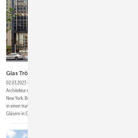
James E. Smolka
Glas Trösch: Gläser für
Manhattan
02.03.2023
-
Individuelle Glaskonstruktionen sind heute in der
Architektur mehr denn je gefragt. Das gilt auch für Bestandsbauten in
New York. Bei dem Bürohochhaus 299 Park Avenue wurde die Lobby
in einen transparenten und einladenden Raum umgestaltet, mit
Gläsern in Großformaten von Glas
Trösch.