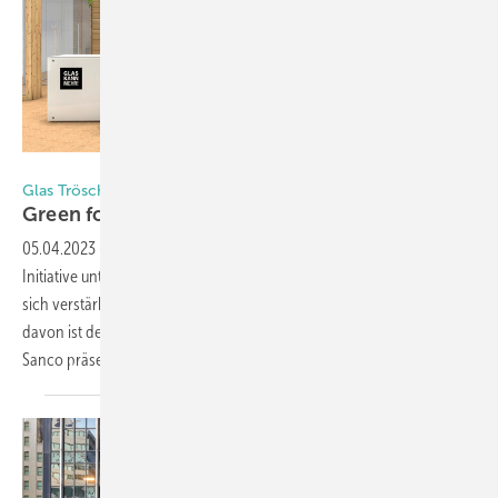
Foto: Glas Trösch
Glas Trösch | Sanco
Green for
Generations
05.04.2023
-
Die Glas Trösch Gruppe hat im letzten Jahr eine
Initiative unter dem Leitsatz „Green for Generations“ gestartet, um
sich verstärkt dem Umwelt- und Klimaschutz zu widmen. Ein Ergebnis
davon ist der BAU-Messestand, auf dem sich Trösch gemeinsam mit
Sanco präsentiert. Alle Komponenten sind
gesteckt...