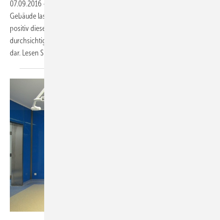
07.09.2016
-
Großflächige Verglasungen, die viel Tageslicht ins
Gebäude lassen, zählen heute zu den Merkmalen von Fassaden. So
positiv diese Eigenschaft für den Nutzer ist: Für Vögel stellen
durchsichtige oder auch spiegelnde Glasflächen eine Gefahrenquelle
dar. Lesen Sie, wie diese Gefahr entschärft werden
kann.
Medik