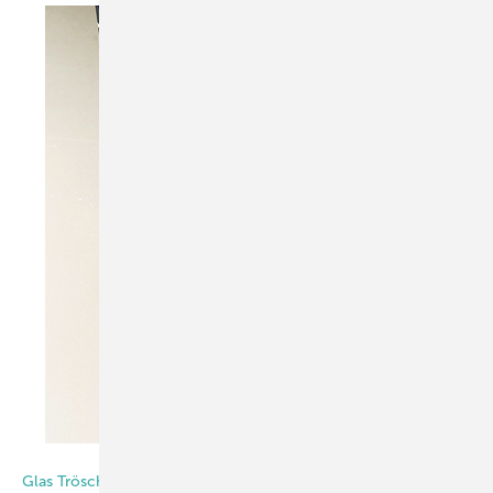
Foto: Matthias Rehberger / GW
Glas Trösch | Corning