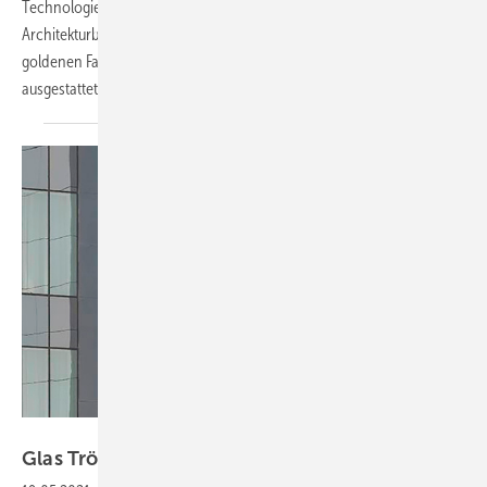
Technologieparks der Schweiz entstand so nach dem Entwurf des
Architekturbüros Philippe Gilliéron ein avantgardistischer Bau, der mit
goldenen Fassadenelementen und Gläsern von Glas Trösch
ausgestattet
ist
Foto: Glas Trösch Gruppe
Glas Trösch: Neutrale
Fassadengläser