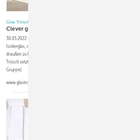
Foto: Glas Trösch
Glas Trösch: Smartes Isolierglas
Clever
geschaltet
30.05.2022
-
Mit eyrise s350 vertreibt Glas Trösch nun ein schaltbares
Isolierglas, das in sekundenschnelle schaltbar ist, um die Hitze
draußen zu halten und zuverlässigen Blendschutz zu bieten. Glas
Trösch setzt dabei auf die Flüssigkristalltechnik von eyrise (Merck
Gruppe).
www.glastroesch.com