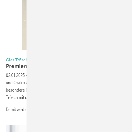
Matthias Rehberger / GW
Glas Trösch | Sanco | Okalux
Premiere für dünnes
3-fach-Isolie rglas
02.01.2025
-
Auf der BAU 2025 präsentieren sich Glas Trösch, Sanco
und Okalux auf einem gemeinsamen Messestand. Eine ganz
besondere Premiere feiert das innovative 3-fach-Isolierglas von Glas
Trösch mit dem Corning ATG als Mittelscheibe (nur 0,5 mm dick).
Damit wird die ISO-Einheit wesentlich dünner und
leichter...