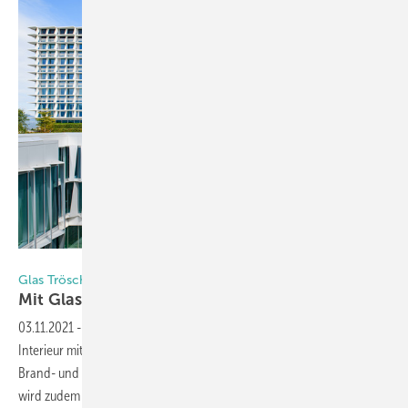
Glas Trösch
Glas Trösch stattet Bürgerspital in Solothurn aus
Mit Glas schneller gesund
werden
03.11.2021
-
Das neue Bürgerspital wurde in der Fassade sowie im
Interieur mit Glasprodukten von Glas Trösch ausgestattet, inklusive
Brand- und Schallschutz. Durch die passenden Glasbeschichtungen
wird zudem ein zeitgemäßer Sicht- und Sonnenschutz erreicht und