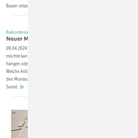
Bauen setzen soll. Hier die
Details.
Balkonbrüstungen mit integrierten Solarmodulen, Teil 01
Neuer Markt für Glas- und
Metallbauer
09.04.2024
-
Wer seine Balkonbrüstung zur Stromgewinnung nutzen
möchte kann heute steckfertige Solarmodule über den Bestand
hängen oder die Brüstung selbst mit Solarmodulen ausrüsten lassen.
Welche Anforderungen an integrierte Solarmodule für den Hersteller,
den Monteur bis zum Endkunden gelten erklärt Dr. Ing. Hanno
Sastré.