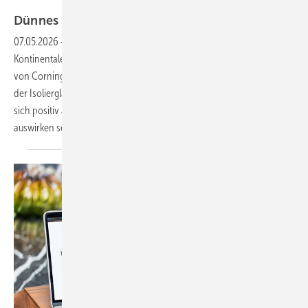
Glas Trösch
Dünnes 3-fach-ISO jetzt von Glas
Trösch
07.05.2026
-
Glas Trösch führt jetzt als erster Verarbeiter in
Kontinentaleuropa dünnes 3-fach-ISO mit ultradünner Mittelscheibe
von Corning (0,5 mm) ein. Dieser Glasaufbau reduziert das Gewicht
der Isolierglas-Einheit um bis zu 47%. Das erleichtert den Einbau, kann
sich positiv auf die Dimensionierung von Rahmen und Beschlägen
auswirken sowie die Langlebigkeit der ISO-Einheit
erhöhen.