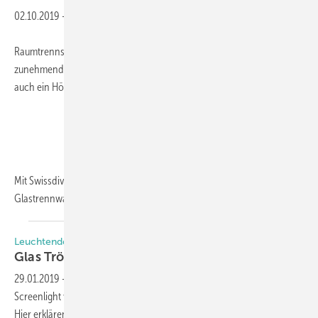
02.10.2019
-
Raumtrennsysteme aus Glas werden gerade im Objekt- und Bürobau
zunehmend eingebaut, da sie sowohl das Interieur strukturieren als
auch ein Höchstmaß an Transparenz und Offenheit ermöglichen.
Mit Swissdivide One hat Glas Trösch ein einschaliges
Glastrennwandsystem entwickelt,
das...
Leuchtende Wände
Glas Trösch: Das Leuchten im
Bad
29.01.2019
-
Ab sofort kann das nur
20
mm
dünne
Leuchtglas
Screenlight von Glas Trösch auch
im
Nassbereich
eingesetzt werden.
Hier erklären wir, wie das Leuchtglas zudem gesteuert werden