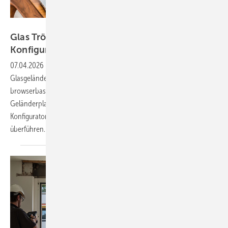
Glas Trösch
Glas Trösch: Geländer leichter mit Online-
Konfigurator
planen
07.04.2026
-
Mit einem neuen digitalen Planungstool für das
Glasgeländersystem Swissrailing Light stellt Glas Trösch eine
browserbasierte Anwendung vor, die eine strukturierte und effiziente
Geländerplanung ermöglicht. Entwürfe lassen sich direkt im
Konfigurator erstellen und anpassen und in die weitere Bearbeitung
überführen.