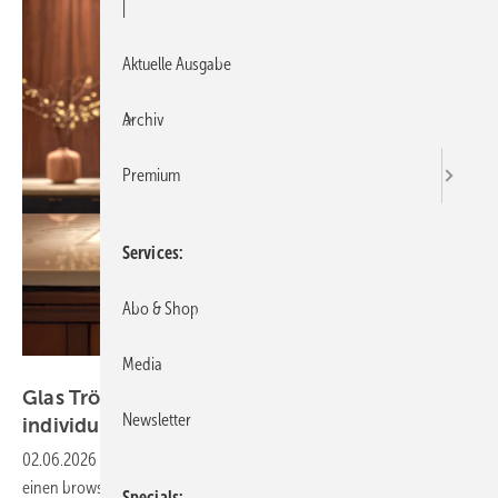
|
Aktuelle Ausgabe
Archiv
Premium
Services
Abo & Shop
Media
Glas Trösch
Glas Trösch: Neuer Online-Konfigurator für
Newsletter
individuelle
Glasvitrinen
02.06.2026
-
Glas Trösch erweitert sein digitales Serviceangebot um
einen browserbasierten Konfigurator für Glasvitrinen. Glasbauer
Specials