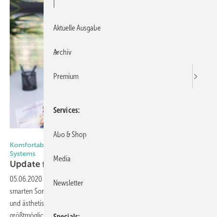
|
Aktuelle Ausgabe
Archiv
Premium
Services
Abo & Shop
Foto: Warema
Komfortable Anwendung und Inbetriebnahme des WMS
Systems
Media
Update für App und
Software
05.06.2020
-
Das Funksystem WMS ist die intelligente Lösung für
Newsletter
smarten Sonnenschutz. Mit ihrer Verbindung von modernster Technik
und ästhetischem Design bietet die Steuerung den Nutzern
größtmöglichen Komfort und höchste Flexibilität. Durch das
Specials