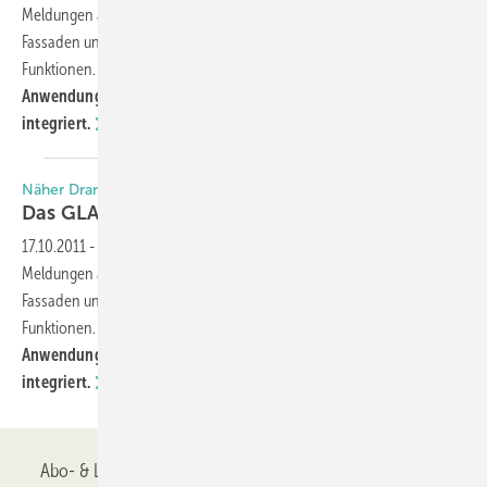
Meldungen aus der Fenster-,
Fassaden und Glasbranche und noch eine ganze Reihe weiterer
Funktionen.
In der neuen Version 2.0. haben wir einen
Anwendungsfehler korrigiert und weitere Funktionen
integriert.
Näher Dran. Mehr Drin.
Das GLASWELT App
Update
17.10.2011
-
Jetzt kostenlos im App-Store von Apple: Die aktuellen
Meldungen aus der Fenster-,
Fassaden und Glasbranche und noch eine ganze Reihe weiterer
Funktionen.
In der neuen Version 2.0. haben wir einen
Anwendungsfehler korrigiert und weitere Funktionen
integriert.
Abo- & Leserservice
AGB
Alle Inhalte chronologisch