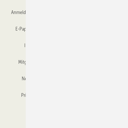
Anmelden
Anmeldung & Registrierung
Datenschutz
E-Paper
Gentner Verlag
GLASWELT abonnieren
Impressum
Karriere bei Gentner
Team
Mitgliedschaften und Engagement
Mediaservice
Newsletter
Objekt des Monats
RSS-Feed
Privacy Manager
Veranstaltungen / Webinare
Kataloge
© 2026 GLASWELT