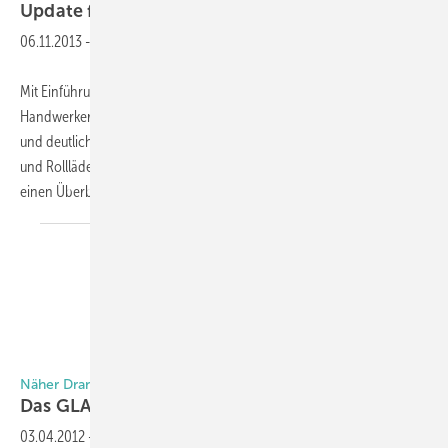
Update für
Handwerker-App
06.11.2013
-
Mit Einführung der neuen Fenstergeneration hat Velux seine
Handwerker-App für die mobile Kundenberatung via iPad aktualisiert
und deutlich erweitert. Komplett neu ist der Bereich Sonnenschutz
und Rollläden. Hier können sich Verarbeiter schnell informieren und
einen Überblick über Vorteile
der...
Näher Dran. Mehr Drin.
Das GLASWELT App
Update
03.04.2012
-
Ab jetzt kostenlos im App-Store von Apple: Die aktuellen