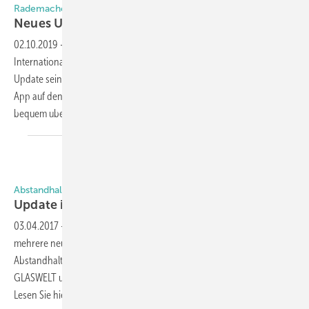
Rademacher macht den Homepilot fit für die zukunft
Neues Update am
Start
02.10.2019
-
Smarthome-Spezialist Rademacher brachte punktlich zur
Internationalen Funkausstellung (IFA) in Berlin ein umfassendes
Update seines Smarthome-Systems HomePilot und der zugehörigen
App auf den Markt. Damit lassen sich ausnahmslos alle Einstellungen
bequem uber das Smartphone oder Tablet
vornehmen.
Abstandhalter Marktüberblick
Update in Sachen Warme
Kante
03.04.2017
-
Es ist noch nicht lange her, dass zur glasstec 2016 gleich
mehrere neue Lösungen für wärmetechnisch optimierte
Abstandhalter vorgestellt wurden. Ingrid Meyer-Quel hat sich für die
GLASWELT umgeschaut und eine Übersicht über die Systeme erstellt.
Lesen Sie hier, welcher neue Trend sich bei Spacern
abzeichnet.