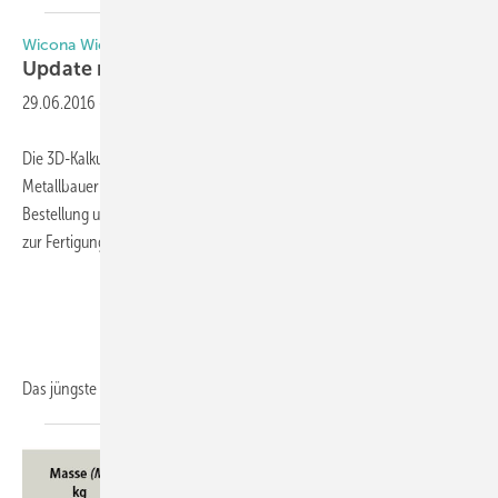
Wicona Wictop-Software
Update mit neuen
Features
29.06.2016
-
Die 3D-Kalkulations- und Konstruktionssoftware Wictop dient dazu,
Metallbauer und Planer von Entwurf und Kalkulation über die
Bestellung und Datenübergabe an Warenwirtschaftssysteme bis hin
zur Fertigung von Wicona Konstruktionen zu unterstützen.
Das jüngste Update 7.5 umfasst
nun...