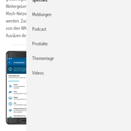
Weitergeben der Befehle von Empfänger zu Empfänger über das
Mesh-Netzwerk können auch weit entfernte Produkte erreicht
Meldungen
werden. Zudem erhalten die Nutzer des bidirektionalen Funksystems
von den WMS Komponenten jeweils eine Rückmeldung über das
Podcast
Ausüben der Fahrbefehle ihres
Sonnenschutzes.
Produkte
Thementage
Videos
Foto:Rademacher