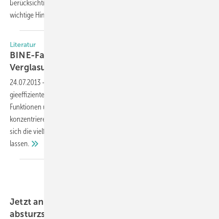
berücksichtigt das Merkblatt die neue Glas-DIN 18008 und gibt
wichtige Hinweise zu
Änderungen.
Literatur
BINE-Fachbuch “Energieeffiziente Fenster und
Verglasungen“
überarbeitet
24.07.2013
-
Das in 4. Auflage erschienene BINE-Fachbuch “Ener­
gieeffiziente Fenster und Verglasungen“ stellt ein breites Spek­trum von
Funktionen und Gestaltungsspielräumen bei Fenstern vor. Dabei
konzentrieren sich die Autoren um Prof. Andreas Wagner darauf, wie
sich die vielfältigen Anforderungen an ein Fenster weiter optimieren
lassen.
Jetzt anfordern: Neues Merkblatt V.01 zu
absturzsichernden
Verglasungen