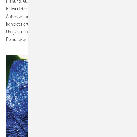
Planung, Ausschreibung und Montage von Glas. Integriert ist dort der
Entwurf der prEN ISO 14439:2007, wodurch die etwas allgemeinen
Anforderungen der DIN 18361 VOB/C ATV an die Klotzung
konkretisiert werden. Thomas Fiedler, Technischer Leiter der
Uniglas, erläutert, warum die neue EN 12488 eine schlüssige
Planungsgrundlage für Verarbeiter und Konstrukteure
ist.