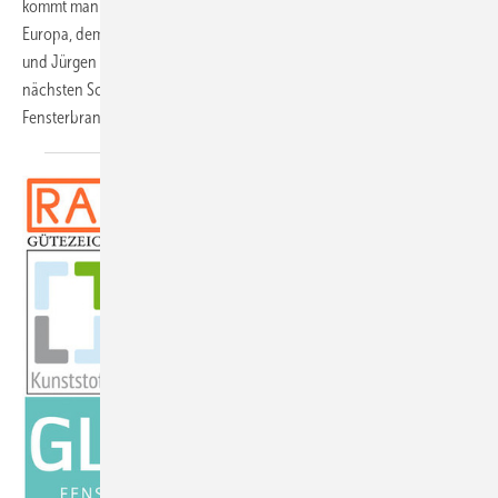
kommt man nicht am wichtigsten Fensterinstitut in Deutschland bzw.
Europa, dem ift in Rosenheim vorbei. Institutsleiter Ulrich Sieberath
und Jürgen Benitz, Leiter Kommunikation, zeigen in diesem Beitrag die
nächsten Schritte auf, mit denen sich die Konstrukteure der
Fensterbranche zu beschäftigen
haben.