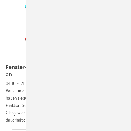
Roto
Fenster-Verglasung: Auf die Klötze kommt es
an
04.10.2021
-
Sie sind das vielleicht am stärksten unterschätzten
Bauteil in der Gesamtkonstruktion „Fenster“: Verglasungsklötze. Dabei
haben sie zwischen Rahmen und Glaskante eine enorm wichtige
Funktion. Schließlich leiten diese meist bunten Klötze die Last des
Glasgewichtes komplett in den Rahmen ab und bewirken so
dauerhaft die einwandfreie Funktion des
Elementes.