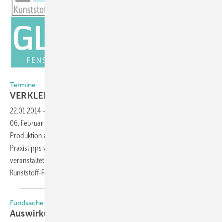
Collage: GLASWELT
Termine
VERKLEBEN von VERGLASUNG - wie geht
das?
22.01.2014
-
Bei der
Fachtagung „Verkleben von Verglasung“
am
06. Februar 2014 sind noch einige Plätze frei. Fensterbauer, die ihre
Produktion auf Klebetechnik umstellen wollen, erhalten dort wertvolle
Praxistipps von erfahrenen Branchenexperten. Diese Tagung
veranstaltet die GLASWELT gemeinsam mit der RAL Gütegemeinschaft
Kunststoff-Fensterprofilsysteme.
Fundsache
Auswirkungen der EnEV auf Fenster, Türen,