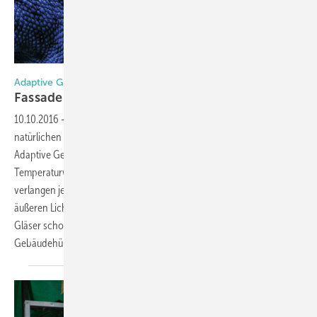
Adaptive Gebäudehüllen verlangen dynamische Verglasungen
Fassade und Glas optimal
angepasst
10.10.2016
-
Großflächige Verglasungen dienen als Quelle einer
natürlichen Tageslichtnutzung, die es weiter zu optimieren gilt.
Adaptive Gebäudehüllen, die auf Wetter-, Licht- und
Temperaturwechsel reagieren sind die Antwort. Diese Fassaden
verlangen jedoch nach dynamischen Gläsern, die sich an die
äußeren Lichtverhältnisse anpassen. Lesen Sie weiter, warum adaptive
Gläser schon bald elementarer Bestandteil einer optimierten
Gebäudehülle werden.