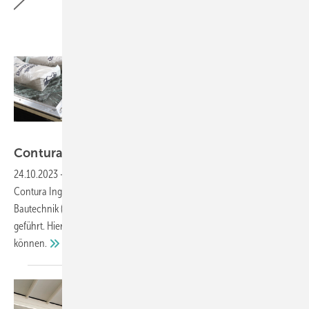
Contura Ingenieure GmbH
Contura Ingenieure GmbH wird
PÜZ-Stelle
24.10.2023
-
Die Prüf-, Überwachungs- und Zertifizierungsstelle der
Contura Ingenieure GmbH in Mainz wurde vom Deutschen Institut für
Bautechnik (DIBt) bestätig und wird nun unter der PÜZ Nr. RPF17
geführt. Hier erfahren Sie, welche (Glas-)Produkte geprüft werden
können.