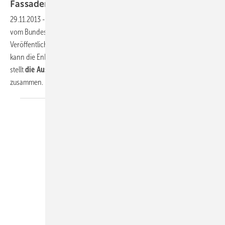
Fassaden und
Verglasungen
29.11.2013
-
Die Politik hat die EnEV am 16.10.2013 im Kabinett mit den
vom Bundesrat geforderten Änderungen beschlossen. Die
Veröffentlichung im Bundesgesetzblatt ist am 21.11.2013 erfolgt - jetzt
kann die EnEV zum 1. Mai 2014 in Kraft treten.
Das ift Rosenheim
stellt
die Auswirkungen für die Branche
in einem Beitrag
zusammen.