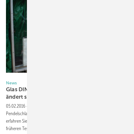
Verrotec GmbH
News
Glas DIN 18008-4: Der Pendelstossversuch
ändert
sich
05.02.2016
-
Mit Einführung der DIN 18008-4 ändert sich auch die
Pendelschlagprüfung für absturzsichernde Verglasungen. Hier
erfahren Sie, welche Änderungen dies im Detail sind und ob die
früheren Test noch Bestand
haben.