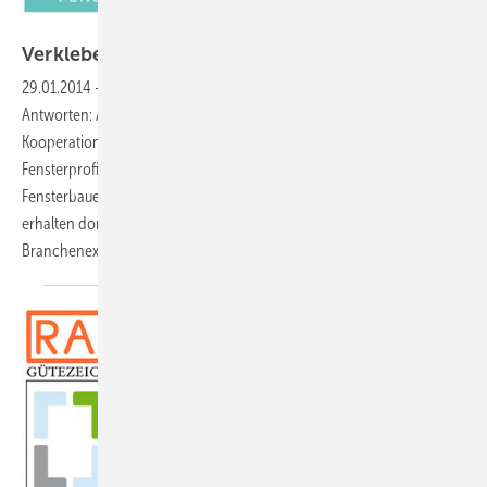
Collage: GLASWELT
Verkleben von Verglasung - was soll
das?
29.01.2014
-
Wenn Sie sich diese Frage stellen, erhalten Sie hier die
Antworten: Am 06. Februar 2014 veranstaltet die GLASWELT in
Kooperation mit der RAL Gütegemeinschaft Kunststoff-
Fensterprofilsysteme die Fachtagung “Verkleben von Verglasung“.
Fensterbauer, die ihre Produktion auf Klebetechnik umstellen wollen,
erhalten dort wertvolle Praxistipps von erfahrenen
Branchenexperten.