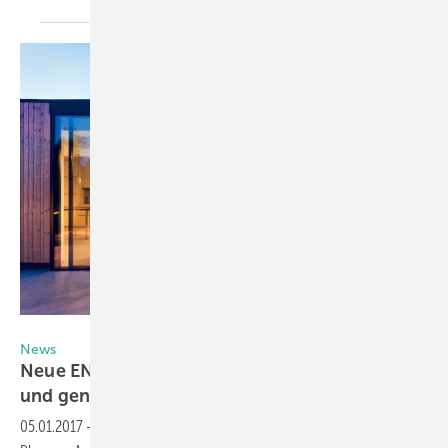
Uniglas GmbH
News
Neue EN 12488: Empfehlungen für vertikale
und geneigte
Verglasungen
05.01.2017
-
Die EN 12488 schafft nun eine einheitliche Basis für