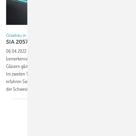
Foto: Satinal
Glasbau in der Schweiz (Teil 02)
SIA 2057 vs. DIN
18008
06.04.2022
-
Glas im Bauwesen hat in den letzten Jahrzehnten eine
bemerkenswerte Wandlung durchgemacht. Für die Bemessung von
Gläsern gibt es jetzt in der Schweiz das Merkblatt „SIA 2057 Glasbau“.
Im zweiten Teil unseres Beitrags zur Glasbemessung in der Schweiz
erfahren Sie, wie dort VSG bemessen wird und warum Klimalasten in
der Schweiz ganz anders als in der DIN 18008 behandelt
werden.