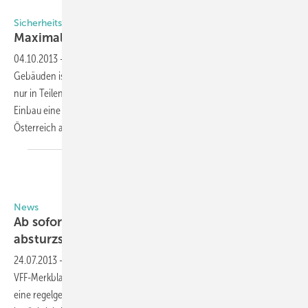
Sicherheitsglas für Bauelemente und Interieur
Maximal geschützt mit
Glas
04.10.2013
-
Der Einsatz von Glas in öffentlichen und gewerblichen
Gebäuden ist in Deutschland umfassend geregelt, im Privatbereich
nur in Teilen. Das ist im benachbarten Ausland anders. Wann beim
Einbau eine Verglasung als sicher gilt, und wie die Regelungen in
Österreich aussehen, erläutert GLASWELT Autor Ralf
Vornholt.
News
Ab sofort erhältlich: Neues Merkblatt V.01 zu
absturzsichernden
Verglasungen
24.07.2013
-
Verarbeiter und Planer können jetzt das überarbeitete
VFF-Merkblatt V.01 “Absturzsichernde Verglasungen“ anfordern. Für
eine regelgerechte Ausführung von absturzsichernden Verglasungen