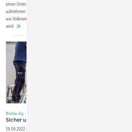
einen Unterlegklotz entwickelt, der ganz besonders viel Druck
aufnehmen und weiterleiten kann. Im Beitrag wird geklärt, ob dieser
aus Vollmaterial oder mit einem speziellen Hohlmuster produziert
wird.
Foto: Bohle AG
Bohle Ag
Sicher und
flexibel
19.09.2022
-
Die Liftmaster Quadro Pro Modelle sind die ersten Akku-