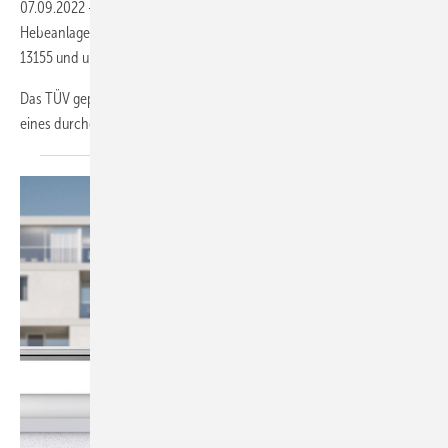
07.09.2022
-
Die Liftmaster Quadro Pro Modelle sind die ersten Akku-
Hebeanlagen mit GS-Zertifikat, so Bohle. Sie erfüllen damit die DIN EN
13155 und unterliegen regelmäßigen Produkt- und Produktionsaudits.
Das TÜV geprüfte Sicherheitskonzept basiert auf fünf Säulen: Mithilfe
eines durchgängigen Handlaufs
entlang...