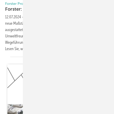
Forster Profilsysteme
Forster: Brandschutz und
Nachhaltigkeit
12.07.2024
-
Das neue Terminal „Aile Est“ am Genève Aéroport setzt
neue Maßstäbe in Sachen Nachhaltigkeit. Die Gebäudehülle ist mit PV
ausgestattet und hocheffiziente Wärmepumpen tragen zur
Umweltfreundlichkeit bei. Alle Aufenthaltsbereiche und
Wegeführungen wurden mit Profilsystemen von Forster realisiert.
Lesen Sie, welcher Brandschutz dabei erfüllt werden
musste.