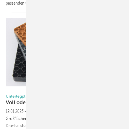
passenden Glastypen zu
finden.
Camatta
Unterlegplatten für Fenster und Hebe-/Schiebetüren
Voll oder hohl – was ist
druckfester?
12.01.2023
-
Unterlegplatten für Hebeschiebetüren oder
Großflächenelemente sowie Verglasungsklötze müssen einiges an
Druck aushalten. Die Kunststoffexperten bei Camatta haben jetzt