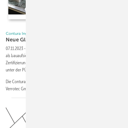
Foto: Contura Ingenieure GmbH
Contura Ingenieure GmbH
Neue
Glas-Prüfstelle
07.11.2023
-
Die Contura Ingenieure GmbH in Mainz wurde vom DIBt
als bauaufsichtlich anerkannte Prüf-, Überwachungs- und
Zertifizierungsstelle nach Landesbauordnung bestätigt und wird nun
unter der PÜZ Nr. RPF17 geführt.
Die Contura hat als unabhängige Drittstelle die PÜZ-Tätigkeiten der
Verrotec
GmbH...