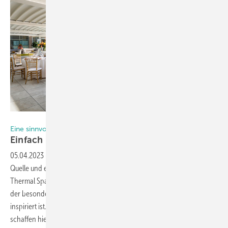
Foto: KE
Eine sinnvolle Kombination: Glas und Pergolen
Einfach mal in Fläche
denken
05.04.2023
-
Im Herzen der Toskana, in einem großen Park mit einer
Quelle und einer unglaublichen Thermalgrotte, liegt das Grotta Giusti
Thermal Spa Resort, ein 5-Sterne-Paradies, in dem jedes Detail von
der besonderen Verbindung zwischen Natur, Kunst und Region
inspiriert ist. 9 Pergolen Isola 3 und die Line Glass Verglasung von KE
schaffen hier ein großzügiges Ambiente auf 310
m2.