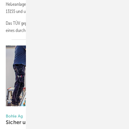
Hebeanlagen mit GS-Zertifikat, so Bohle. Sie erfüllen damit die DIN EN
13155 und unterliegen regelmäßigen Produkt- und Produktionsaudits.
Das TÜV geprüfte Sicherheitskonzept basiert auf fünf Säulen: Mithilfe
eines durchgängigen Handlaufs
entlang...
Foto: Bohle AG
Bohle Ag
Sicher und
flexibel