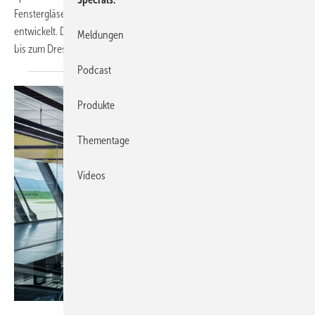
Fenstergläser und technisch anspruchsvolle Sonderlösungen
entwickelt. Die Referenzen reichen von der Hamburger Speicherstadt
Meldungen
bis zum Dresdner
Zwinger.
Podcast
Produkte
Thementage
Videos
Damian Poffet