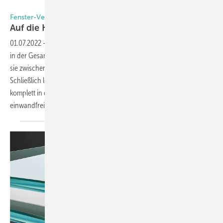
Foto: Roto
Fenster-Verglasung
Auf die Klötze kommt es
an
01.07.2022
-
Sie sind das vielleicht am stärksten unterschätzte Bauteil
in der Gesamtkonstruktion „Fenster“: Verglasungsklötze. Dabei haben
sie zwischen Rahmen und Glaskante eine enorm wichtige Funktion.
Schließlich leiten diese meist bunten Klötze die Last des Glasgewichts
komplett in den Rahmen ab und bewirken so dauerhaft die
einwandfreie Funktion des
Elementes.