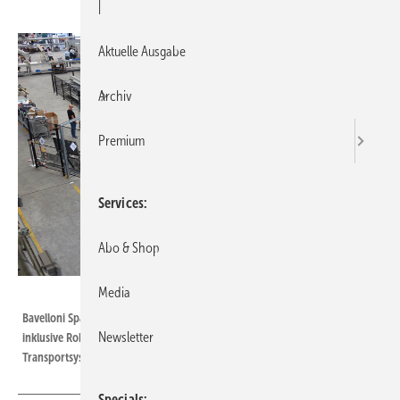
|
Aktuelle Ausgabe
Archiv
Premium
Services
Abo & Shop
Media
Bavelloni Spa
Bavelloni Spa biete heute kundenspezifische Automatisierungen an,
Newsletter
inklusive Roboter-Technik und automatischen Lade- und
Transportsystemen.
Specials