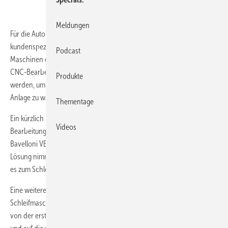
Meldungen
Für die Automatisierung bietet Bavelloni Spa heute auch
kundenspezifische Bearbeitungs-Roboter an, die sich mit den
Podcast
Maschinen des Anbieters koppeln lassen, u. a. Schleifmaschinen oder
CNC-Bearbeitungszentren. Zudem können Sonderlösungen umsetzt
Produkte
werden, um bestehende Einzelmaschinen in eine automatisierte
Anlage zu wandeln.
Thementage
Ein kürzlich umgesetztes Projekt bestand aus einer vollautomatischen
Videos
Bearbeitungsinsel mit einem Roboter auf Schienen und einer
Bavelloni VE500 V10 Schleifmaschine mit variablem Winkel. Bei dieser
Lösung nimmt der Roboter das Glas auf, lädt es in die Maschine, dreht
es zum Schleifen der vier Seiten, bevor er die Scheibe entlädt.
Eine weitere Konfiguration besteht aus zwei geradlinigen
Schleifmaschinen VE 500 11 und einem Roboter, der die Glasscheibe
von der ersten Schleifmaschine abnimmt, sie um 90° oder 180° dreht