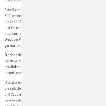
und auf die zweite Maschine überträgt.
Aktuell sind die Schleifmaschinen der Serie VE 500 nun auch in der
SCS-Version erhältlich. Mittels Spindle Control Systems ermöglichen
die VE 500 SCS-Modelle die automatische Einstellung der Diamant-
und Polierscheiben, um die Scheiben automatisch immer optimal zu
positionieren: Die Diamantscheiden sind motorisiert, während der
Druck der Polierscheiben durch elektronische Proportionalventile
gesteuert wird.
Die doppelseitigen Bavelloni HE500 Schleifmaschinen lassen sich mit
vielen weiteren Optionen ausstatten, die einen automatischen Betrieb
gewährleisten, u. a. mit einer Voreinstellung der Schleifscheiben,
motorisierte Spindeln (sowohl Diamant- als auch Polierspindeln) etc.
Dies alles ermöglicht den automatischen Betrieb der Maschinen und
die einfache Koppelung mit anderen Geräten, wie z. B. Ladeeinheiten
und Robotern. In einer neu installierten Roboterinsel, die aus einer
Bavelloni doppelseitigen Schleiflinie HE500 12 1200 × 2800 U und