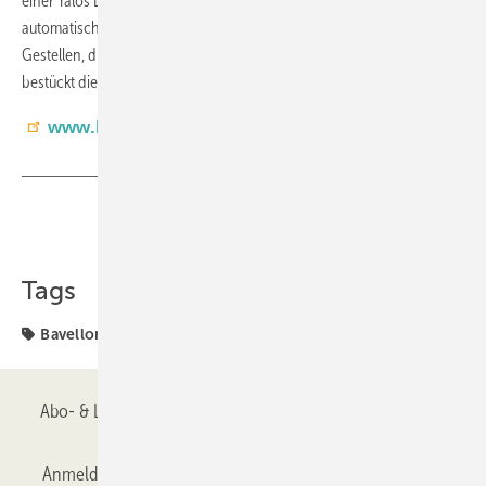
einer Yalos Bavelloni-Waschmaschine besteht, erfolgt die Beladung
automatisch durch einen Roboter. Dieser nimmt die Gläser aus
Gestellen, die automatisch in die Ladezonen ein- und ausfahren, und
bestückt die Anlage.
www.bavelloni.com
Teilen
Link kopieren
Tags
Bavelloni
Glasbearbeitung
Roboter
Abo- & Leserservice
AGB
Alle Inhalte chronologisch
Anmelden
Anmeldung & Registrierung
Datenschutz