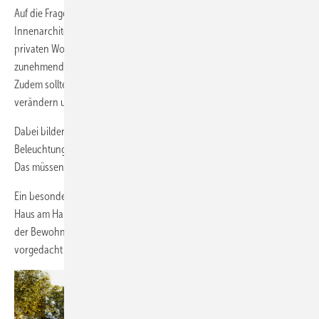
Auf die Frage, welche Entwicklungen sie bei Interieur sehe, meint die
Innenarchitektin: „Bei Office- und Büroräumen ebenso wie bei
privaten Wohnräumen steigt der Wunsch nach größeren Flächen, da
zunehmend beides auch als kombinierter Lebensraum gesehen wird.
Zudem sollten sich im Idealfall die Räumlichkeiten immer wieder
verändern und an wechselnde Anforderungen anpassen lassen.“
Dabei bilden eine hohe Tageslichtqualität und eine gut geplante
Beleuchtung eine wichtige Grundlage für die Lebensqualität im Raum.
Das müssen Planer berücksichtigen.
Ein besonderes Projekt, das sie im letzten Jahr geplant hat, war ein
Haus am Hang: Es kann flexibel an die sich ändernden Anforderungen
der Bewohner angepasst werden. Dieses Gebäude ist für 50 Jahre
vorgedacht und entsprechend geplant.