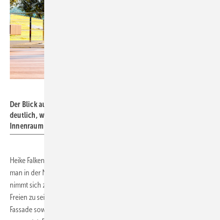
Foto: Team Falkenberg
Der Blick auf die Terrasse, des am Hang gelegenen Hauses macht
deutlich, wie der Außenraum Teil des Wohnens wird und mit dem
Innenraum „verschmilzt”.
Heike Falkenberg: „Hier wollte ich ein Haus entwerfen und planen, das
man in der Natur nicht sieht – also übersieht. Das Gebäude selbst
nimmt sich zurück und gibt den Bewohnern gleichzeitig das Gefühl im
Freien zu sein. Dies wird durch große transparente Glasflächen in der
Fassade sowie mit großformatigen Dachfenstern in den Räumen