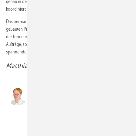
genau in der Entwurfsphase, der Planung und der Umsetzung
koordiniert werden. Das geht nie als 08/15 ­Lösung.“
Das permanente Streben nach Neuem und die Nachhaltigkeit der
gebauten Projekte sowie der Erfolg ihrer Herangehensweise geben
der Innenarchitektin Recht: „Heute bekommen wir keine 08/15-
Aufträge, sondern wir bearbeiten und entwickeln nur noch
spannende Projekte.“
Matthias Rehberger
￼Für gute Projekte
müssen alle am gleichen
Strang ziehen …￼
… Wenn eine gute
Zusammenarbeit von