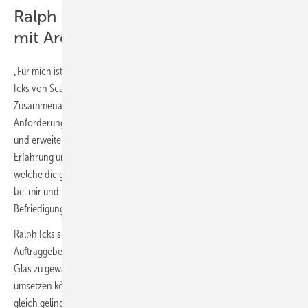
Ralph Icks: „Darum arbeite ich gerne
mit Architekten zusammen“
„Für mich ist es immer spannend, etwas Neues zu machen“, so Ralph
Icks von Scala Glasbau gegenüber der GLASWELT. „Durch die
Zusammenarbeit mit Architekten, die mit neuen Ideen und
Anforderungen auf mich zukommen, lerne ich immer wieder hinzu
und erweitere mein Wissen als Glasfachmann. Das erfordert
Erfahrung und Verständnis, gerade wenn Dinge gewünscht werden,
welche die gewohnten Grenzen überschreiten. Gleichzeitig erzeugt es
bei mir und meinen Auftraggebern bzw. den Architekten eine große
Befriedigung, wenn das Ergebnis stimmig ist.“
Ralph Icks sieht sich Fachhandwerker in der Pflicht, dem
Auftraggeber/Planer, eine fachgerechte Umsetzung mit dem Werkstoff
Glas zu gewährleisten:
„Handwerker sind Materialexperten und sollten
umsetzen können, was der Auftraggeber wünscht. Wenn mir das nicht
gleich gelingt, frage ich häufig nach dem Bild, das der Planer im Kopf