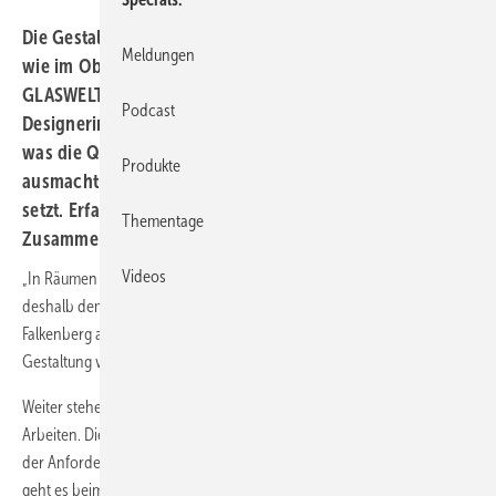
Die Gestaltung von Innenräumen gewinnt im Privaten,
Meldungen
wie im Objektbau immer mehr an Bedeutung. Die
GLASWELT sprach mit der Innenarchitektin und
Podcast
Designerin Heike Falkenberg aus Düsseldorf darüber,
was die Qualität ihrer ganzheitlichen Gestaltung
Produkte
ausmacht und welche Schwerpunkte sie bei ihrer Arbeit
setzt. Erfahren Sie auch, was für die Planerin bei der
Thementage
Zusammenarbeit mit Handwerkern wichtig ist.
Videos
„In Räumen muss ich mich als Mensch wohlfühlen. Der Raum soll sich
deshalb dem Menschen unterordnen und nicht umgekehrt“, so Heike
Falkenberg auf die Frage der GLASWELT, worauf es ihr bei der
Gestaltung von Innenräumen ankommt und was dabei wichtig ist.
Weiter stehe das Erleben von Räumen immer im Mittelpunkt ihrer
Arbeiten. Diese sind immer individuelle Projekte, die entsprechend
der Anforderungen der Auftraggeber „maßgeschneidert“ werden. „Mir
geht es beim Entwurf und der Planung um Ästhetik sowie um