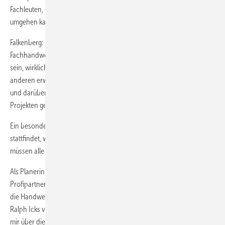
Fachleuten, die wissen, wie man mit Materialien umgehen muss und
umgehen kann.
Falkenberg: „Besondere Projekte lassen sich natürlich nur mit guten
Fachhandwerkern umsetzen. Zum einen müssen diese in der Lage
sein, wirklich sauber und auf den Millimeter genau zu arbeiten. Zum
anderen erwarte ich, dass sie auch in der Lage sind, an ihre Grenzen
und darüber hinaus zu gehen, wenn es um die Umsetzung von
Projekten geht.“
Ein besonderes Projekt kann nur gelingen, wenn ein guter Austausch
stattfindet, wenn alle Partner in die gleiche Richtung schauen; dazu
müssen alle Beteiligten jedoch das Projekt verstehen.
Als Planerin verstehe sie sich ein bisschen als Dirigentin, die mit
Profipartnern zusammenarbeitet und nicht als Oberaufseherin über
die Handwerker. Falkenberg: „Deshalb arbeite ich auch gerne mit
Ralph Icks von Scala Glas aus Düsseldorf zusammen. Da brauche ich
mir über die Qualität bei der Umsetzung keine Gedanken machen,