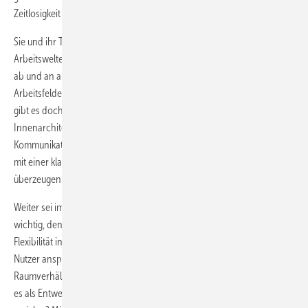
Zeitlosigkeit und um eine hohe Funktionalität.“
Sie und ihr Team realisieren schwerpunktmäßig Büro- und
Arbeitswelten sowie Hotels, Kliniken, Showrooms und Retailstores und
ab und an auch Wohnbauten. Obwohl es sich bei diesen
Arbeitsfeldern um ganz unterschiedliche Aufgabenstellungen handelt,
gibt es doch einige Konstanten, die für alle gelten, wie die
Innenarchitektin unterstreicht: „Es handelt sich um Räume, die für
Kommunikation und Konzentration optimiert werden müssen und die
mit einer klaren Gestaltung und einem unverwechselbaren Charakter
überzeugen sollen.“
Weiter sei immer auch ein kluger Umgang mit den Räumlichkeiten
wichtig, den Perspektiven im Raum sowie gutes Licht und eine
Flexibilität in der Nutzung. Falkenberg: „Helle, weite Räume sind für die
Nutzer ansprechend. Gerade bei Sanierungen und vorgegebenen
Raumverhältnissen stellt sich deshalb häufig die Frage: Wie schaffe ich
es als Entwerferin, auch bei kleinen Räume eine großzügige Wirkung zu