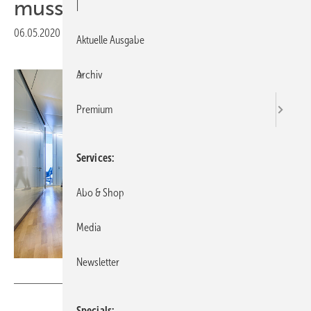
muss Grenzen überwinden“
|
06.05.2020
|
Veröffentlicht in
Ausgabe 05-2020
|
Druckvorschau
Aktuelle Ausgabe
Archiv
Premium
Services
Abo & Shop
Media
Newsletter
Foto: Reimund Braun
Specials