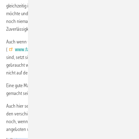
gleichzeitig ist er in der Lage zu verstehen, was ich als Gestalterin
möchte und scheut sich auch nicht Projekte anzugehen, die bis dato
noch niemand umgesetzt hat. Und ohne das Verständnis und die
Zuverlässigkeit funktioniert es für mich nicht.“
Auch wenn Glas und Transparenz für Heike Falkenberg und ihr Team
(
www.falkenberg.de.com
) wichtige Mittel bei der Gestaltung
sind, setzt sie Glas nur dort ein, wo es in ihren Augen auch wirklich
gebraucht wird. Denn Glas funktioniere nicht überall, zum Beispiel
nicht auf dem Fußboden.
Eine gute Materialkombination sei beispielsweise Glas und Holz. Gut
gemacht sei ein solcher Verbund der Werkstoffe genial.
Auch hier sei es wichtig, dass bei der Umsetzung die Handwerker aus
den verschiedenen Gewerken mitdenken und mitziehen. Oder besser
noch, wenn alles aus einer Hand komme, beziehungsweise
angeboten werde.