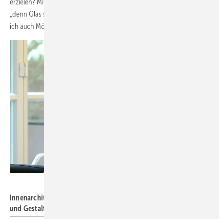
erzielen? Mit Glas und Transparenz geht das sehr gut“, so Falkenberg,
„denn Glas schafft Weite, wenn man es richtig macht. Weiter schätze
ich auch Möbel aus Glas, da diese sich zurücknehmen.“
Foto: Susanne Kurz
Innenarchitektin Heike Falkenberg hat ein Atelier für Architektur
und Gestaltung in Düsseldorf .