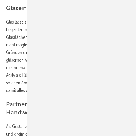
Glaseinsatz im Badezimmer
Glas lasse sich beispielsweise sehr gut im Badbereich verwenden. „Es
begeistert mich immer wieder mit Glaswänden und hinterleuchteten
Glasflächen zu arbeiten. Sie schaffen eine Eleganz im Raum, die sonst
nicht möglich ist. Neben der Optik ist dort Glas auch aus hygienischen
Gründen ein sehr passendes Material. Allerdings müssen solche
gläsernen Anwendungen sauber geplant und umgesetzt werden, wie
die Innenarchitektin unterstreicht: Das gehe nicht mit Silikon und
Acrly als Füllmaterial. Auch die Fugen und Bohrungen müssen bei
solchen Anwendungen penibel geplant und gut durchdacht sein,
damit alles wirklich wie aus einem Guss zusammenpasst.
Partnerschaftliche Zusammenarbeit mit
Handwerkern ist ein Muss
Als Gestalterin und Planerin wolle Heike Falkenberg Neues schaffen
und optimieren und das funktioniert bei der Umsetzung nur mit