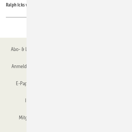
Ralph Icks von Scala Glasbau in Düsseldorf
Teilen
Link kopieren
Abo- & Leserservice
AGB
Alle Inhalte chronologisch
Anmelden
Anmeldung & Registrierung
Datenschutz
E-Paper
Gentner Verlag
GLASWELT abonnieren
Impressum
Karriere bei Gentner
Team
Mitgliedschaften und Engagement
Mediaservice