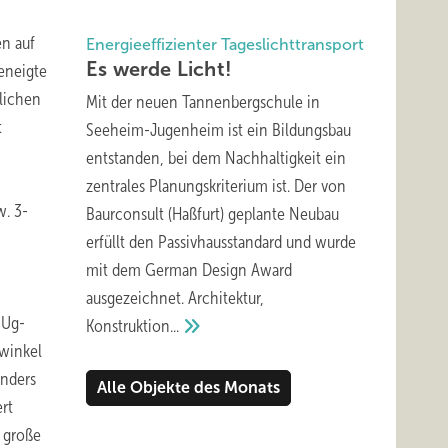
en auf
Energieeffizienter Tageslichttransport
Es werde
Licht!
eneigte
hlichen
Mit der neuen Tannenbergschule in
t
Seeheim-Jugenheim ist ein Bildungsbau
entstanden, bei dem Nachhaltigkeit ein
zentrales Planungskriterium ist. Der von
w. 3-
Baurconsult (Haßfurt) geplante Neubau
erfüllt den Passivhausstandard und wurde
mit dem German Design Award
ausgezeichnet. Architektur,
 Ug-
Konstruktion...
winkel
onders
Alle Objekte des Monats
rt
 große