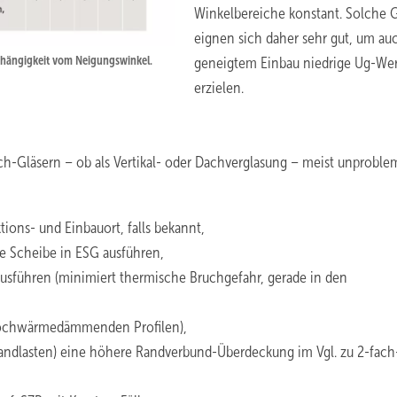
Winkelbereiche konstant. Solche G
eignen sich daher sehr gut, um au
bhängigkeit vom Neigungswinkel.
geneigtem Einbau niedrige Ug-Wer
erzielen.
ach-Gläsern – ob als Vertikal- oder Dachverglasung – meist unproble
ons- und Einbauort, falls bekannt,
e Scheibe in ESG ausführen,
usführen (minimiert thermische Bruchgefahr, gerade in den
hochwärmedämmenden Profilen),
Randlasten) eine höhere Randverbund-Überdeckung im Vgl. zu 2-fac