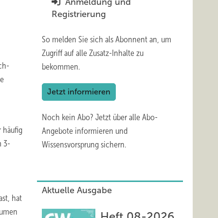
Anmeldung und
Registrierung
So melden Sie sich als Abonnent an, um
Zugriff auf alle Zusatz-Inhalte zu
ch-
bekommen.
ie
Jetzt informieren
h
Noch kein Abo?
Jetzt über alle Abo-
r häufig
Angebote informieren und
m 3-
Wissensvorsprung sichern.
Aktuelle Ausgabe
ast, hat
äumen
Heft 08-2026