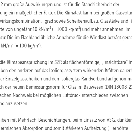
 12 mm große Auswirkungen und ist für die Standsicherheit der
ung ein maßgeblicher Faktor. Die Klimalast kann bei großen Gasvol
wirkungskombination, -grad sowie Scheibenaufbau, Glasstärke und -
erte von ungefähr 10 kN/m² (= 1000 kg/m²) und mehr annehmen. Im
azu: Die im Flachland übliche Annahme für die Windlast beträgt gera
1 kN/m² (= 100 kg/m²).
die Klimabeanspruchung im SZR als flächenförmige, „unsichtbare“ i
eben den anderen auf das Isolierglassystem wirkenden Kräften dauerh
ber Einzelglasscheiben und den Isolierglas-Randverbund aufgenom
h der neuen Bemessungsnorm für Glas im Bauwesen (DIN 18008-2) i
tischen Nachweis bei möglichen Luftdruckunterschieden zwischen
ung anzusetzen.
heiben mit Mehrfach-Beschichtungen, beim Einsatz von VSG, dunkle
hermischen Absorption und somit stärkeren Aufheizung (= erhöhte