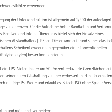
Schwerlastklötze verwenden.
egung der Unterkonstruktion ist allgemein auf 1/200 der aufgelager
nge zu begrenzen. Für die Aufnahme hoher Randlasten und Verform
las-Randverbund infolge Überdrucks bietet sich der Einsatz eines
ischen Abstandhalters (TPS) an. Dieser kann aufgrund seines elastis
erhaltens Scheibenbewegungen gegenüber einer konventionellen
 (Polyisobutylen) besser kompensieren.
 ein TPS-Abstandhalter um 50 Prozent reduzierte Grenzflächen auf
ben seiner guten Glashaftung zu einer verbesserten, d. h. dauerhafte
rch niedrige Psi-Werte und erlaubt es, 3-fach-ISO ohne Spacer-Vers
hten und möglichst vermeiden: