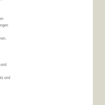
ten
ungen
chen,
 und
n
atz und