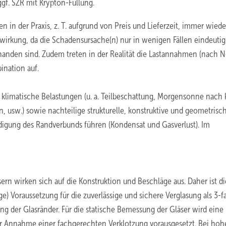
gf. SZR mit Krypton-Füllung.
in der Praxis, z. T. aufgrund von Preis und Lieferzeit, immer wiede
wirkung, da die Schadensursache(n) nur in wenigen Fällen eindeutig
orhanden sind. Zudem treten in der Realität die Lastannahmen (nach 
ination auf.
klimatische Belastungen (u. a. Teilbeschattung, Morgensonne nach 
sw.) sowie nachteilige strukturelle, kon­struktive und geometrisc
igung des Randverbunds führen (Kondensat und Gasverlust). Im
rn wirken sich auf die Konstruktion und Beschläge aus. Daher ist di
 Voraussetzung für die zuverlässige und sichere Verglasung als 3-f
ng der Glasränder. Für die statische Bemessung der Gläser wird eine 
ter Annahme einer fachgerechten Verklotzung vorausgesetzt. Bei ho