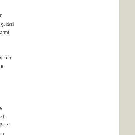
r
 geklärt
Norm)
kalten
he
e
ach-
2-, 3-
hen