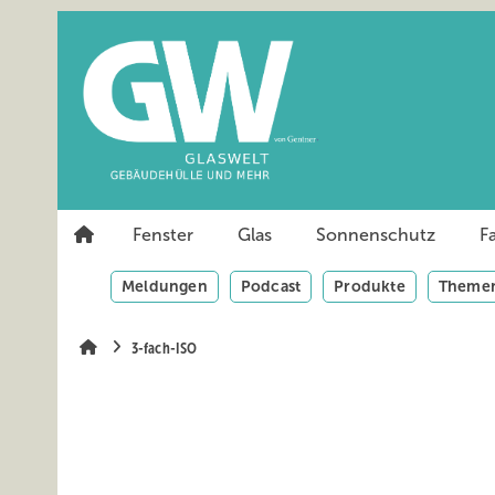
Springe
Springe
Springe
auf
auf
auf
Hauptinhalt
Hauptmenü
SiteSearch
Fenster
Glas
Sonnenschutz
F
Meldungen
Podcast
Produkte
Themen
3-fach-ISO