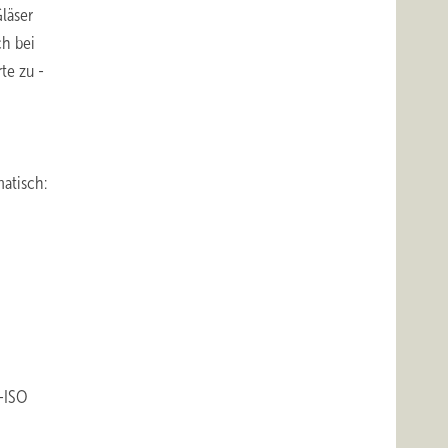
läser
ch bei
te zu ­
matisch:
h-ISO