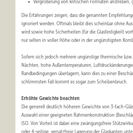
Vergrößerung von kritischen Formaten anstreben, g
Die Erfahrungen zeigen, dass die genannten Empfehlungen 
ignoriert werden. Oftmals bleibt dies scheinbar ohne Aus
wird sowie hohe Sicherheiten (für die Glasfestigkeit) v
nur selten in voller Höhe oder in der ungünstigsten Komb
Sofern sich jedoch mehrere ungünstige thermische bzw. 
Nächten, hohe Außentemperaturen, Luftdruckänderungen, u
Randbedingungen überlagern, kann dies zu einer Beschäd
schlimmsten Fall kommt es sogar zum Scheibenbruch.
Erhöhte Gewichte beachten
Die generell deutlich höheren Gewichte von 3-fach-Gläse
Auswahl einer geeigneten Rahmenkonstruktion (Beschläge)
ISO. Von Vorteil ist dabei eine zwängungsfreie Stützwirku
oder 4-seitige, versatzfreie Lagerung der Glaskanten un