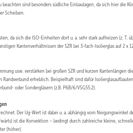
 beachten sind besonders südliche Einbaulagen, da sich hier die Kli
er Scheiben.
, da sich die ISO-Einheiten dort u. a. sehr stark aufheizen (z. T. ü
nstigen Kantenverhältnissen der SZR bei 3-fach-Isolierglas auf 2 x 
emmung usw. verstärken bei großen SZR und kurzen Kantenlängen di
n Randverbund erheblich. Beispielhaft sind dafür Isolierglasaufbaute
rbund- oder Sondergläsern (z.B. P6B/6/VSG55.2).
ngen
chnet. Der Ug-Wert ist dabei u. a. abhängig vom Neigungswinkel d
ärts) ist die Konvektion – bedingt durch zahlreiche kleine, schnell
ter (höher).