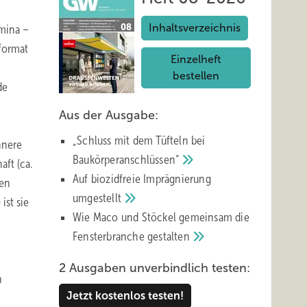
Inhaltsverzeichnis
umina –
format
Einzelheft
bestellen
de
Aus der Ausgabe:
„Schluss mit d em Tüfteln bei
nnere
Baukörperanschlüssen“
aft (ca.
Auf biozidfreie Imprägnierung
men
umgestellt
st sie
Wie Maco und Stöckel gemeinsam die
Fensterbranche
gestalten
2 Ausgaben unverbindlich testen:
n
Jetzt kostenlos testen!