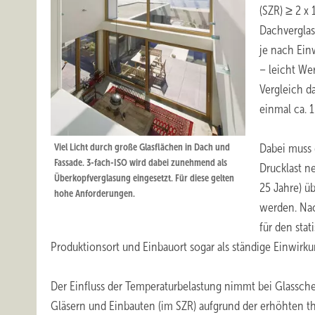
(SZR) ≥ 2 x
Dachverglas
je nach Ein
– leicht W
Vergleich d
einmal ca. 
Viel Licht durch große Glasflächen in Dach und
Dabei muss 
Fassade. 3-fach-ISO wird dabei zunehmend als
Drucklast n
Überkopfverglasung eingesetzt. Für diese gelten
25 Jahre) ü
hohe Anforderungen.
werden. Nac
für den sta
Produktionsort und Einbauort sogar als ständige Einwirk
Der Einfluss der Temperaturbelastung nimmt bei Glassc
Gläsern und Einbauten (im SZR) aufgrund der erhöhten t