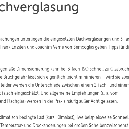
achverglasung
dachungen unterliegen die eingesetzten Dachverglasungen und 3-fa
. Frank Ensslen und Joachim Verne von Semcoglas geben Tipps für d
gemäße Dimensionierung kann bei 3-fach-ISO schnell zu Glasbruc
e Bruchgefahr lässt sich eigentlich leicht minimieren – wird sie abe
 leider werden die Unterschiede zwischen einem 2-fach- und eine
t falsch eingeschätzt. Und allgemeine Empfehlungen (u. a. vom
nd Flachglas) werden in der Praxis häufig außer Acht gelassen.
limatisch bedingte Last (kurz: Klimalast), iwe beispielsweise Schneel
n Temperatur- und Druckänderungen bei großen Scheibenzwischenr