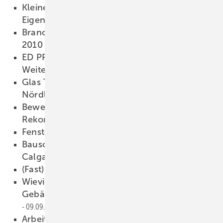
Kleine Schreinereien kämpfen mit negativer
Eigenkapitalrendite
16.09.2009
Branchenverbände erwarten für 2009 und
2010 leichtes Wachstum
15.09.2009
ED PRO bietet im November
Weiterbildungsmöglichkeiten
15.09.2009
Glas Trösch: Doppeltes Jubiläum in
Nördlingen
15.09.2009
Bewerbungsfrist für “Tag der Energiespar-
Rekorde“ endet
14.09.2009
Fenster mit Perspektive
11.09.2009
Bauschreiner Kornmayer: Silbermedaille in
Calgary
10.09.2009
(Fast) Alles über Skonti
09.09.2009
Wieviel bringen die CO2-
Gebäudesanierungsprogramme?
09.09.2009
Arbeitskosten/Stunde steigen um 5,2 Prozent