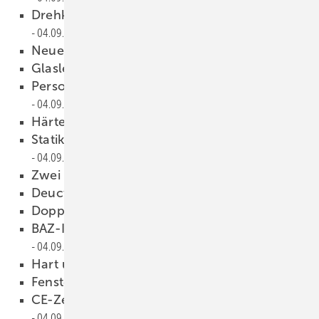
Drehkipp-Griff genau in der Mitte
04.09.2009
Neues Versuchszentrum
04.09.2009
Glasleistensäge
04.09.2009
Personal bleibt, Produktivität steigt
04.09.2009
Härtetest in der Wüstensonne
04.09.2009
Statikprogramm zur Fensterberechnung
04.09.2009
Zwei in Eins
04.09.2009
Deuctone Colors
04.09.2009
Doppelte Kompetenz
04.09.2009
BAZ-Installation unter Fernsehaugen
04.09.2009
Hart und haltbar
04.09.2009
Fensterholz aus dem Labor
04.09.2009
CE-Zeichen im betrieblichen Alltag
04.09.2009