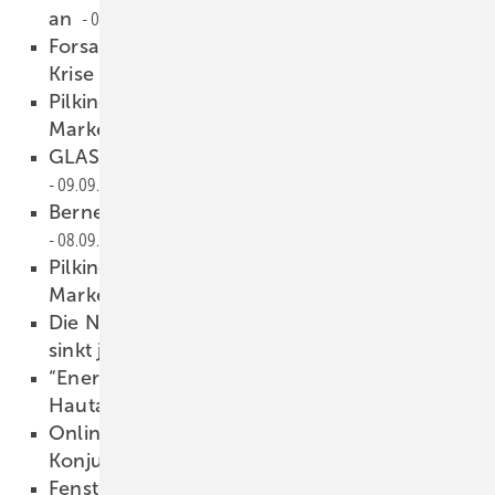
an
09.09.2009
Forsa hat im Auftrag von Roto ermittelt: Von
Krise (fast) keine Spur
09.09.2009
Pilkington gibt alle Anteile am Flachglas
MarkenKreis ab
09.09.2009
GLASWELT-Newsletter im September
09.09.2009
Berner: Trotz Krise gut behauptet
08.09.2009
Pilkington gibt alle Anteile am Flachglas
MarkenKreis ab
07.09.2009
Die Nachfrage nach Belmadur wächst -
sinkt jetzt auch der Preis?
07.09.2009
“Energieeffizienz — Made in Germany“ -
Hautau tritt Bundesinitiative bei
07.09.2009
Online-Umfrage: Wirken die
Konjunkturpakete?
04.09.2009
Fenster von morgen
04.09.2009