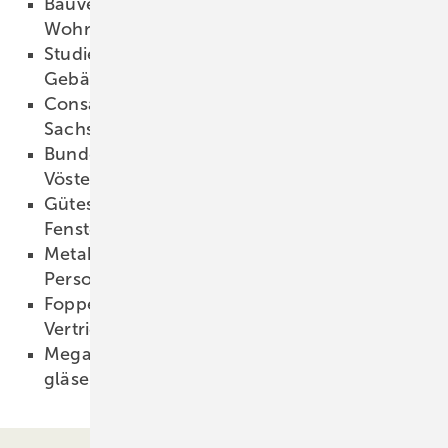
Bauverbände fordern bessere
Wohnbauförderung
04.09.2009
Studie der KfW zu Effekten des CO2-
Gebäudesanierungsprogramms
03.09.2009
Consafis-Grupppe: Jetzt VSG von
Sachsenglas Chemnitz
03.09.2009
Bundesverdienstkreuz für Geze-Chefin
Vöster-Alber
02.09.2009
Gütesicherung wird auf beschichtete
Fensterprofile erweitert
02.09.2009
Metabo: Standortschließung und
Personalabbau
01.09.2009
Foppe + Foppe: Neue Dachmarke für drei
Vertriebsbereiche
01.09.2009
Megatrend Energieeffizienz: Fenster als
gläserne Kraftwerke
01.09.2009