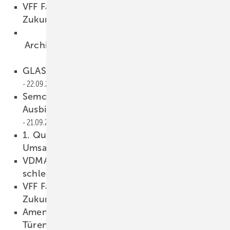
VFF Fachtagung Statistik und Markt: Rosige
Zukunft?
22.09.2009
">
Architekturglas, das mehr kann
22.09.2009
Anzeige
GLASWELT-Newsletter im September
22.09.2009
Semcoglas: "Wir investieren in die
Ausbildung und damit in unsere Zukunft"
21.09.2009
1. Quartal 2009: im Handwerk 4,7% weniger
Umsatz
21.09.2009
VDMA Glastechnik: Gutes Jahr 2008,
schlechte Prognosen für 2009
18.09.2009
VFF Fachtagung Statistik und Markt: Rosige
Zukunft?
17.09.2009
Amendment zur Produktnorm “Fenster und
Türen“ verabschiedet
17.09.2009