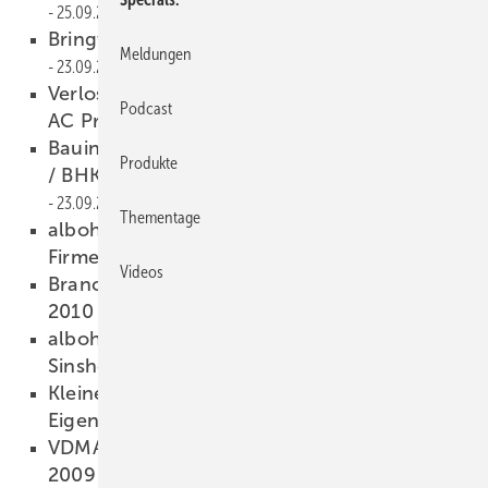
25.09.2009
Bringt uns 3-fach-ISO aus dem Takt?
Meldungen
23.09.2009
Verlosung: Bosch-Exzenterschleifer GEX 125
Podcast
AC Professional
23.09.2009
Bauindustrie: Präqualifikation ist Erfolgsstory
Produkte
/ BHKH spricht sich dagegen aus
23.09.2009
Thementage
albohn: Produktionserweiterung am
Firmenstandort
22.09.2009
Videos
Branchenverbände erwarten für 2009 und
2010 leichtes Wachstum
22.09.2009
albohn: Produktionserweiterung am
Sinsheimer Firmenstandort
22.09.2009
Kleine Schreinereien kämpfen mit negativer
Eigenkapitalrendite
22.09.2009
VDMA Glastechnik: Schlechte Prognosen für
2009
22.09.2009