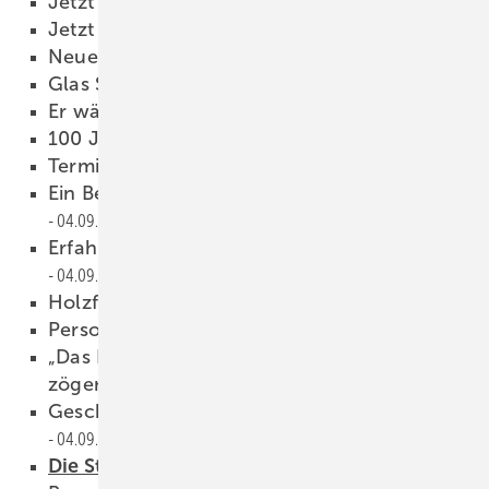
Jetzt zum Download
04.09.2009
Jetzt anmelden
04.09.2009
Neuer Hauptsitz
04.09.2009
Glas Schuler insolvent
04.09.2009
Er wächst und wächst
04.09.2009
100 Jahre Kompetenz
04.09.2009
Termine
04.09.2009
Ein Besuch in Mailand lohnt sich
04.09.2009
Erfahren, was die Branche bewegt
04.09.2009
Holzfenster sind „Bio“
04.09.2009
Personalien
04.09.2009
„Das Investitionsprogramm wirkt nur
zögerlich“
04.09.2009
Geschäftsführer Wemhoff 25 Jahre dabei
04.09.2009
Die Stimmung steigt weiter
04.09.2009