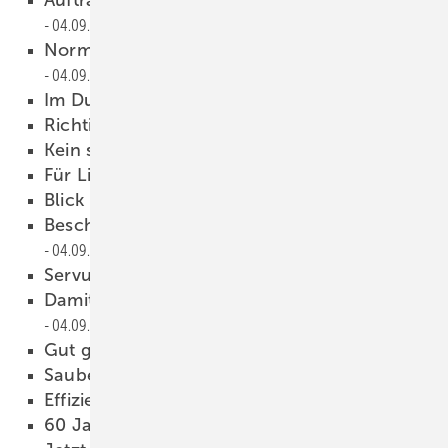
Auftragseingang liegt deutlich über Vorjahr
04.09.2009
Normung in vernünftigen Maßen
04.09.2009
Im Dunkeln tappen
04.09.2009
Richtig verbunden
04.09.2009
Kein sauberer Schnitt
04.09.2009
Für Licht und Schatten
04.09.2009
Blick über den Rhein
04.09.2009
Beschichtete Folie statt dritter Scheibe
04.09.2009
Servus Wien
04.09.2009
Damit lässt sich gut Energie einsparen
04.09.2009
Gut genutzer Zwischenraum
04.09.2009
Saubere Biegung
04.09.2009
Effizienz steigern, aber wie?
04.09.2009
60 Jahre Glaswissen
04.09.2009