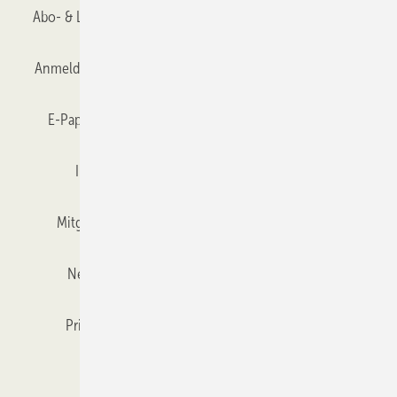
Abo- & Leserservice
AGB
Alle Inhalte chronologisch
Anmelden
Anmeldung & Registrierung
Datenschutz
E-Paper
Gentner Verlag
GLASWELT abonnieren
Impressum
Karriere bei Gentner
Team
Mitgliedschaften und Engagement
Mediaservice
Newsletter
Objekt des Monats
RSS-Feed
Privacy Manager
Veranstaltungen / Webinare
Kataloge