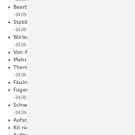
Bearbeitungszentrum mit Fahrportal
04.09.2009
Stabiler Rahmen presst Rahmen
04.09.2009
Wirtschaftlichkeit bis Losgröße 1
04.09.2009
Von Acrycolor überzeugt
04.09.2009
Mehr Licht für alle
04.09.2009
Thermografie ist nichts fürs Fotoalbum
04.09.2009
Fäulnis in den Rahmenecken
04.09.2009
Fugenabdichtungen müssen mehr leisten
04.09.2009
Schwache Umsätze im Ausland
04.09.2009
Aufschwung in der Krise
04.09.2009
Kö rüstet Solar-Haus aus
04.09.2009