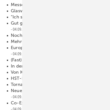
Messevorschau Vitrum 2009
04.09.2009
Glasveredlung
04.09.2009
“Ich sehe das anders!“
04.09.2009
Gut gerüstet für die EnEV 2009
04.09.2009
Noch ganz dicht?
04.09.2009
Mehr als nur ein Solar-Fenster
04.09.2009
Europäischer Wohnungsbau im Sinkflug
04.09.2009
(Fast) Alles über Skonti
04.09.2009
In der Ruhe liegt die Kraft
04.09.2009
Von Krise (fast) keine Spur
04.09.2009
HST-Fertigung optimiert
04.09.2009
Tornado weiterentwickelt
04.09.2009
Neue Generation eines Klassikers
04.09.2009
Co-Extrusion für das Recycling
04.09.2009