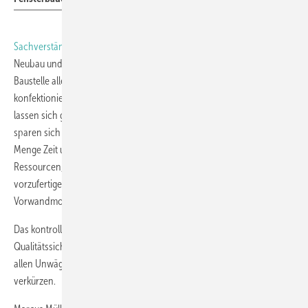
Sachverständiger Marc Schütt
sieht klare Unterschiede zwischen
Neubau und Sanierung: "In der Sanierung habe ich meist erst auf der
Baustelle alle erforderlichen Informationen, um solche Systeme zu
konfektionieren.“ Anders im Neubau: "Da stehen meine Parameter fest,
lassen sich ganz anders in die Montageplanung einbeziehen. Hier
sparen sich Hersteller und / oder Verarbeitungsbetriebe natürlich jede
Menge Zeit und in Hinblick auf potenziellen Verschnitt dazu noch
Ressourcen, wenn sie in der Lage sind, die Montagerahmen ab Werk
vorzufertigen und mit dem fertigen Setup aus Fenster und
Vorwandmontage auf die Baustelle zu kommen.“
Das kontrollierbare Umfeld der Werkstatt bietet zudem Vorteile bei der
Qualitätssicherung verglichen mit dem Zuschnitt auf der Baustelle mit
allen Unwägbarkeiten und Fehlerrisiken. So lassen sich Bauzeiten
verkürzen.