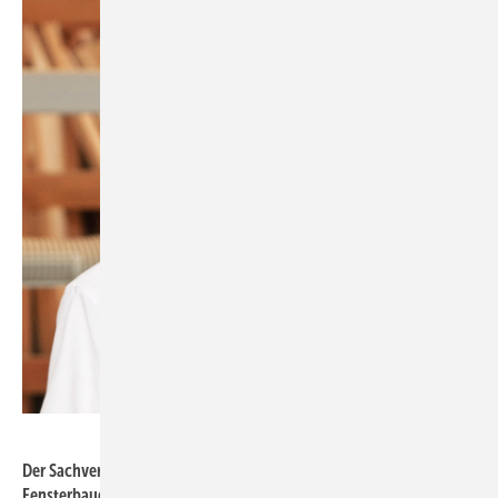
Marc Schütt
Der Sachverständige Marc Schütt ist Schreinermeister und
Fensterbauer – also ein Experte mit direktem Praxisbezug!