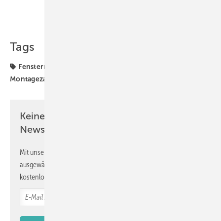
Teilen
Link kopieren
Tags
Fenstermontage
Gargiulo
Montagepraxis
Montagezarge
Vorwandmontage
Keine Zeit? Kein Problem mit dem GW
Newsletter!
Mit unserem Newsletter erhalten Sie regelmäßig von uns
ausgewählte Informationen und Neuigkeiten, gebündelt und
kostenlos direkt ins Postfach.