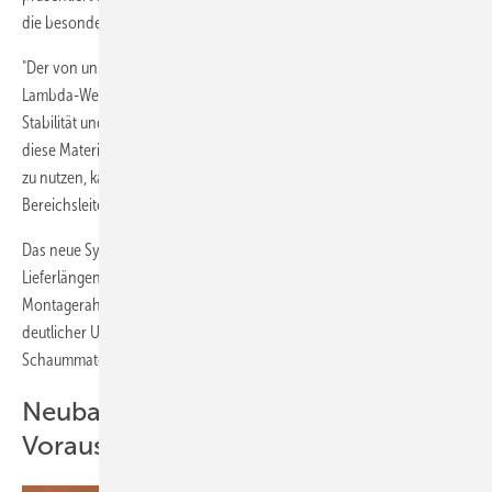
die besonders im Neubau Prozessvorteile verspricht.
"Der von uns eingesetzte PET-Schaum weist einen ausgezeichneten
Lambda-Wert von 0,043 auf und überzeugt gleichzeitig mit seiner
Stabilität und Festigkeit und ist obendrein verschraubbar – der Impuls,
diese Materialeigenschaften an anderer Stelle im Bauablauf zusätzlich
zu nutzen, kam von unseren Kunden", erklärt Stefan Gaiser,
Bereichsleiter QM und Konstruktion bei Gargiulo.
Das neue System nutzt die Schweißeignung des Materials und
Lieferlängen bis 6,50 m. Dadurch können Verarbeiter die
Montagerahmen für die Baustelle ab Werk vorkonfektionieren – ein
deutlicher Unterschied zu bisherigen Verfahren, bei denen verpresste
Schaummaterialien meist erst auf der Baustelle zugeschnitten werden.
Neubau bietet andere
Voraussetzungen als Sanierung