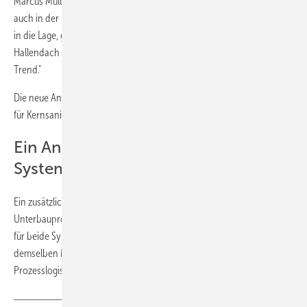
Marcus Müller, Bereichsleiter Vertrieb bei Gargiulo, bestätigt: "Gerade
auch in der Logistik versetzt das Vorwandmontagesystem die Betriebe
in die Lage, größere Teile des Bauablaufs von der Baustelle weg unters
Hallendach zu verlagern – das liegt ja nicht ohne Grund voll im
Trend."
Die neue Anwendung eignet sich laut Schütt neben dem Neubau auch
für Kernsanierungen, "wo ja auch wieder von null aufgebaut wird".
Ein Ansprechpartner für zwei
Systeme
Ein zusätzlicher Vorteil ergibt sich für Betriebe, die bereits Insufox-
Unterbauprofile einsetzen: Sie haben künftig einen Ansprechpartner
für beide Systeme – Unterbauprofil und Montagerahmen aus
demselben Material. Das vereinfacht Lager-, Transport- und
Prozesslogistik erheblich.