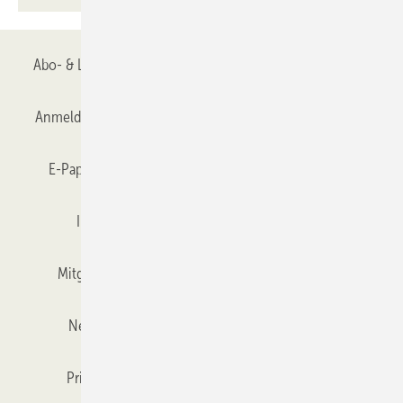
Abo- & Leserservice
AGB
Alle Inhalte chronologisch
Anmelden
Anmeldung & Registrierung
Datenschutz
E-Paper
Gentner Verlag
GLASWELT abonnieren
Impressum
Karriere bei Gentner
Team
Mitgliedschaften und Engagement
Mediaservice
Newsletter
Objekt des Monats
RSS-Feed
Privacy Manager
Veranstaltungen / Webinare