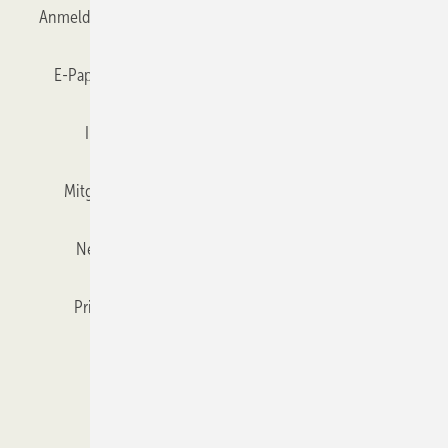
Anmelden
Anmeldung & Registrierung
Datenschutz
E-Paper
Gentner Verlag
GLASWELT abonnieren
Impressum
Karriere bei Gentner
Team
Mitgliedschaften und Engagement
Mediaservice
Newsletter
Objekt des Monats
RSS-Feed
Privacy Manager
Veranstaltungen / Webinare
Kataloge
© 2026 GLASWELT