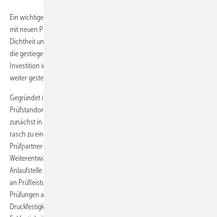
Ein wichtiger Schritt ist die Erweiterung des Prüfzentrums von TELZ
mit neuen Prüfmöglichkeiten wie z. B. Einbruchhemmung oder
Dichtheit und Windlast. Dies schafft neue Kapazitäten und erfüllt so
die gestiegenen Anforderungen an Prüfungen und Tests. Durch diese
Investition in die Infrastruktur wird die Prüfqualität und -effizienz
weiter gesteigert.
Gegründet im Jahr 2016, hatte TELZ das Ziel, einen zentralen
Prüfstandort für die Fenster- und Türenbranche zu etablieren. Was
zunächst in Garagen und kleinen Hallen begann, entwickelte sich
rasch zu einem anerkannten Prüfzentrum und ist seit 2020
Prüfpartner des ift Rosenheim. Durch die kontinuierliche
Weiterentwicklung und Expansion hat sich TELZ als wichtige
Anlaufstelle für die Branche etabliert und bietet nun eine breite Palette
an Prüfleistungen an. Hierzu zählen neben den bereits erwähnten
Prüfungen auch die Absturzsicherung, Zug- und
Druckfestigkeitsprüfungen, Baukörperanschlusssituationen,