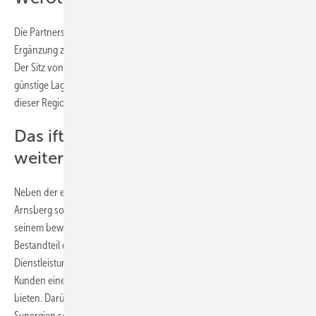
Die Partnerschaft mit TELZ stellt eine sehr gute und sinnvolle
Ergänzung zu den Standorten des ift in Arnsberg und Rosenheim dar.
Der Sitz von TELZ in Weroth im Westerwald bietet eine strategisch
günstige Lage in der Mitte von Deutschland, die es ermöglicht, auch in
dieser Region einen hochwertigen Service anzubieten.
Das ift-Labor in Arnsberg bleibt
weiterhin bestehen
Neben der erweiterten Kooperation mit TELZ bleibt das ift-Labor in
Arnsberg sowie der Standort ift West in Rheda-Wiedenbrück mit
seinem bewährten Leistungsspektrum weiterhin ein zentraler
Bestandteil des ift-Angebots. Das ift wird auch in Zukunft die
Dienstleistungen am Standort ift West fortführen und damit seinen
Kunden eine große Bandbreite an Prüf- und Zertifizierungsleistungen
bieten. Darüber hinaus wird die enge Zusammenarbeit mit TELZ neue
Synergien schaffen, die sowohl die Qualität als auch die Effizienz der