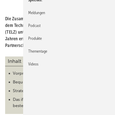
Meldungen
Die Zusammenarbeit zwischen dem ift Rosenheim und
dem Technischen Entwicklungs- und Leistungszentrum
Podcast
(TELZ) unter der Leitung von Alexander Dupp wird seit
Jahren erfolgreich gepflegt. Nun wird diese
Produkte
Partnerschaft weiter vertieft und ausgebaut.
Thementage
Inhalt
Videos
Vorprüfungen und offizielle Prüfungen
Bequemer Service durch ift-Prüfer vor Ort
Strategische Lage von TELZ in Weroth
Das ift-Labor in Arnsberg bleibt weiterhin
bestehen