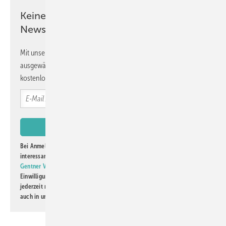
Keine Zeit? Kein Problem mit dem GW
Newsletter!
Mit unserem Newsletter erhalten Sie regelmäßig von uns
ausgewählte Informationen und Neuigkeiten, gebündelt und
kostenlos direkt ins Postfach.
Bei Anmeldung zu diesem Newsletter bin ich damit einverstanden, über
interessante Verlags- und Online-Angebote
der Marken der Alfons W.
Gentner Verlag GmbH & Co. KG
informiert zu werden. Diese
Einwilligung kann ich jederzeit widerrufen und eine Abmeldung ist
jederzeit möglich. Informationen zum Umgang mit Daten finden Sie
auch in unserer
Datenschutzerklärung
.