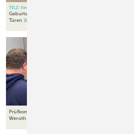
TELZ: Ein Prüfzentrum mit breitem Leistungsspektrum
Geburtshelfer, Arzt und Pathologe für Fenster und
Türen
Prüfkompetenz ausgebaut: Wie das TELZ in
Weroth Innovationen
vorantreibt