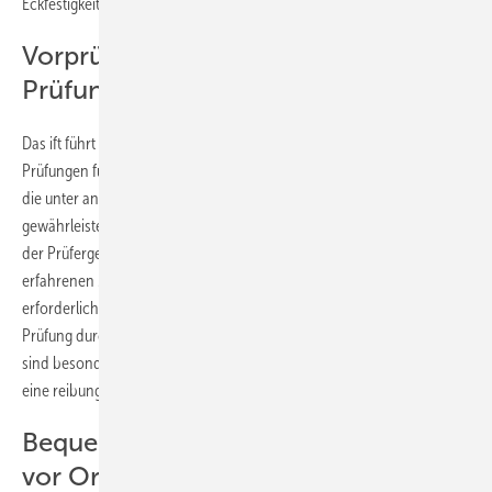
Eckfestigkeiten von Rahmenecken etc.
Vorprüfungen und offizielle
Prüfungen
Das ift führt als akkreditierte und notifizierte Prüfstelle die offiziellen
Prüfungen für TELZ im Labor in Weroth gemäß BauPVO Art. 46 durch,
die unter anderem für das CE-Zeichen erforderlich sind. Dies
gewährleistet eine hohe Prüfqualität und baurechtliche Anerkennung
der Prüfergebnisse. Die „Vorprüfungen“ durch die geschulten und
erfahrenen Mitarbeiter von TELZ stellen sicher, dass alle
erforderlichen Standards eingehalten werden, bevor die „offizielle“
Prüfung durch das ift Rosenheim stattfindet. Diese Vorabprüfungen
sind besonders wichtig, um spätere Verzögerungen zu vermeiden und
eine reibungslose Abnahme der Produkte zu garantieren.
Bequemer Service durch ift-Prüfer
vor Ort