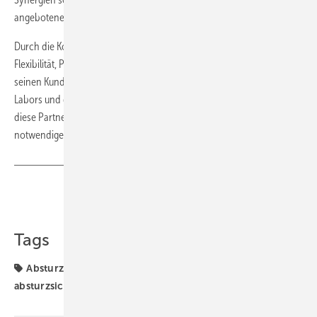
angebotenen Dienstleistungen weiter steigern werden.
Durch die Kombination von Fachwissen, modernster Technik und der
Flexibilität, Prüfungen direkt vor Ort durchzuführen, bietet das TELZ
seinen Kunden einen optimalen Service. Mit der Erweiterung des
Labors und der engen Zusammenarbeit mit dem ift Rosenheim bietet
diese Partnerschaft weiterhin einen verlässlichen Service für
notwendige Prüfungen für Hersteller von Bauelementen.
Teilen
Link kopieren
Tags
Absturzsicherung
Alexander Dupp
TELZ
absturzsicherung Fenster
ift
ift Rosenheim