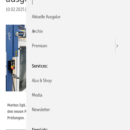
|
10.02.2025
|
Druckvorschau
Aktuelle Ausgabe
Archiv
Premium
Services
Abo & Shop
Media
Daniel Mund / GW
Markus Egli, Geschäftsbereichsleiter Prüfung beim ift Rosenheim inspiziert
Newsletter
den neuen Prüfstand für Schlagregendichtheits- und Luftdichtheits-
Prüfungen.
Specials