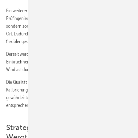
Ein weiterer Vorteil der erweiterten Kooperation ist, dass die
Prüfingenieure des ift direkt zu TELZ kommen. Dies spart nicht nur Zeit,
sondern sorgt auch für eine schnelle und unkomplizierte Prüfung vor
Ort. Dadurch wird der Prüfprozess für alle Beteiligten effizienter und
flexibler gestaltet.
Derzeit werden durch das ift Prüfungen an Fenstern und Türen auf
Einbruchhemmung sowie Luftdichtheit, Schlagregendichtheit und
Windlast durchgeführt.
Die Qualität der Prüfeinrichtungen wird durch die regelmäßige
Kalibrierung durch das ift sichergestellt. Diese jährliche Kalibrierung
gewährleistet, dass die Prüfgeräte stets den höchsten Standards
entsprechen und exakte und reproduzierbare Messergebnisse liefern.
Strategische Lage von TELZ in
Weroth