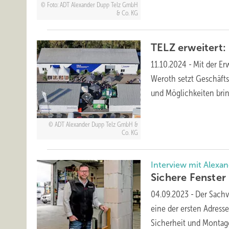
Foto: ADT Alexander Dupp Telz GmbH
& Co. KG
TELZ erweitert:
11.10.2024
-
Mit der Er
Weroth setzt Geschäft
und Möglichkeiten brin
ADT Alexander Dupp Telz GmbH &
Co. KG
Interview mit Alexa
Sichere Fenster 
04.09.2023
-
Der Sachv
eine der ersten Adres
Sicherheit und Montage