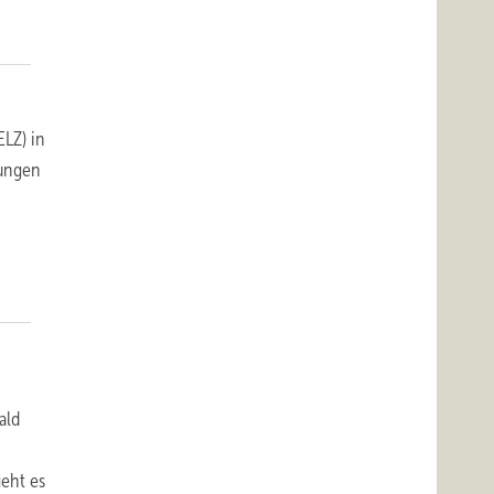
LZ) in
fungen
ald
,
geht es