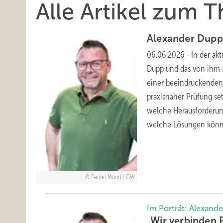
Alle Artikel zum 
Alexander Dupp
06.06.2026
-
In der ak
Dupp und das von ihm 
einer beeindruckenden
praxisnaher Prüfung se
welche Herausforderun
welche Lösungen könn
Daniel Mund / GW
Im Porträt: Alexand
„Wir verbinden 