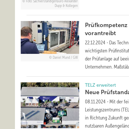
Foto: Sachverständigenbüro Alexander
Dupp & Kollegen
Prüfkompetenz 
vorantreibt
22.12.2024
-
Das Techni
wichtigsten Prüfinstitu
Daniel Mund / GW
der Prüfanlage auf bee
Unternehmen. Maßstäbe
TELZ erweitert
Neue Prüfs tand
08.11.2024
-
Mit der f
Leistungszentrums (TEL
in Richtung Zukunft g
nutzbaren Außengelän