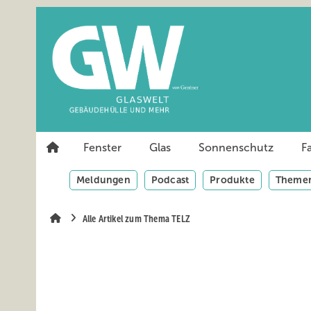
Springe
Springe
Springe
auf
auf
auf
Hauptinhalt
Hauptmenü
SiteSearch
Fenster
Glas
Sonnenschutz
F
Meldungen
Podcast
Produkte
Themen
Alle Artikel zum Thema TELZ