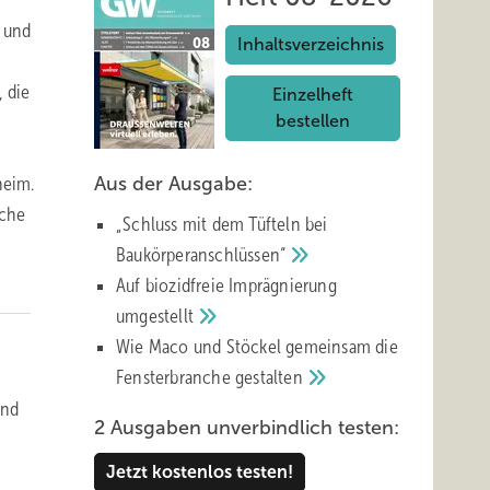
e und
Inhaltsverzeichnis
 die
Einzelheft
bestellen
Aus der Ausgabe:
heim.
nche
„Schluss mit d em Tüfteln bei
Baukörperanschlüssen“
Auf biozidfreie Imprägnierung
umgestellt
Wie Maco und Stöckel gemeinsam die
Fensterbranche
gestalten
und
2 Ausgaben unverbindlich testen:
Jetzt kostenlos testen!