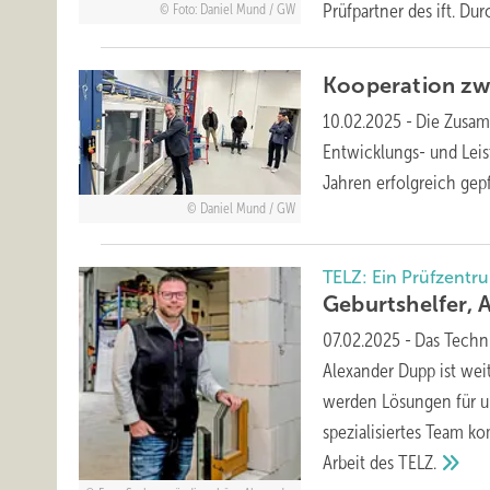
Prüfpartner des ift. Du
Foto: Daniel Mund / GW
Kooperation zw
10.02.2025
-
Die Zusam
Entwicklungs- und Leis
Jahren erfolgreich gepf
Daniel Mund / GW
TELZ: Ein Prüfzentr
Geburtshelfer, 
07.02.2025
-
Das Techn
Alexander Dupp ist weit
werden Lösungen für u
spezialisiertes Team k
Arbeit des
TELZ.