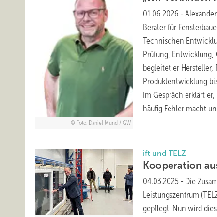
01.06.2026
-
Alexander 
Berater für Fensterbaue
Technischen Entwicklun
Prüfung, Entwicklung, 
begleitet er Herstelle
Produktentwicklung bi
Im Gespräch erklärt e
häufig Fehler macht un
Foto: Daniel Mund / GW
ift und TELZ
Kooper ation
au
04.03.2025
-
Die Zusam
Leistungszentrum (TELZ
gepflegt. Nun wird dies