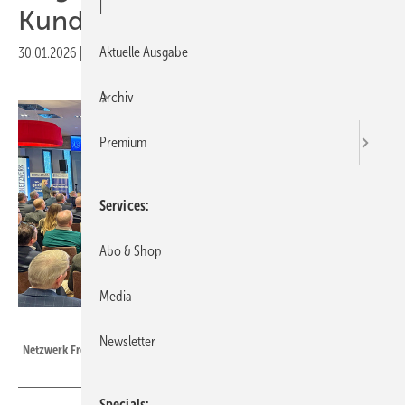
|
Kundenbegeisterung
Aktuelle Ausgabe
30.01.2026
|
Druckvorschau
Archiv
Premium
Services
Abo & Shop
Media
Daniel Mund / GW
Newsletter
Netzwerk Frey fokussiert Anfang 2026 die Vertriebsthemen.
Specials