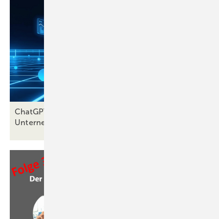
ChatGPT statt Googeln: Wie Fensterbau-
Unternehmen jetzt sichtbar
bleiben