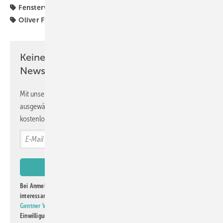
Fenstervertrieb
Frey
Netzwerk
Netzwerk Frey
Oliver Frey
Keine Zeit? Kein Problem mit dem GW
Newsletter!
Mit unserem Newsletter erhalten Sie regelmäßig von uns
ausgewählte Informationen und Neuigkeiten, gebündelt und
kostenlos direkt ins Postfach.
Bei Anmeldung zu diesem Newsletter bin ich damit einverstanden, über
interessante Verlags- und Online-Angebote
der Marken der Alfons W.
Gentner Verlag GmbH & Co. KG
informiert zu werden. Diese
Einwilligung kann ich jederzeit widerrufen und eine Abmeldung ist