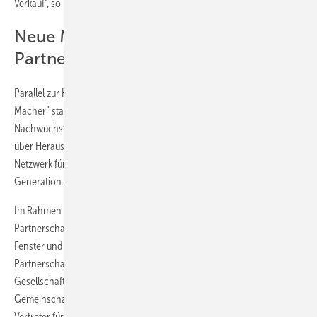
Verkauf“, so Baumgartner.
Neue Macher und bewährte
Partnerschaften
Parallel zur Hauptveranstaltung fand das Format „Netzwerk Neue
Macher“ statt, powered by Warema. Rund 20
Nachwuchsführungskräfte diskutierten mit Jens Löser und Niklas Frey
über Herausforderungen im Unternehmensalltag. „Wir bauen unser
Netzwerk für die Jungen auf“, appellierte Niklas Frey an die Next
Generation.
Im Rahmen der Veranstaltung wurden auch langjährige
Partnerschaften gewürdigt: Weku Fenster und Türen sowie Gutbrod
Fenster und Türen erhielten Auszeichnungen für ihre zehnjährige
Partnerschaft im Netzwerk Frey. „Die Gemeinschaft leidet in unserer
Gesellschaft immer mehr, deshalb ist es wichtig, solche
Gemeinschaften wie das Netzwerk zu stärken“, dankten die Weku-
Vertreter für die Auszeichnung.