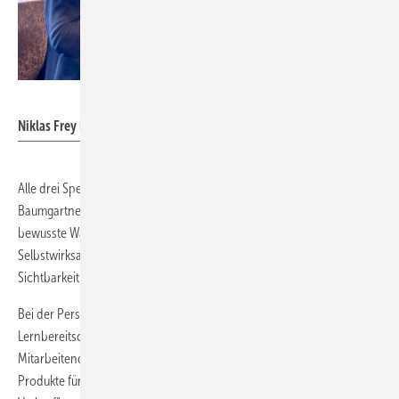
Daniel Mund / GW
Niklas Frey im Talk mit der Netzwerk-Botschafterin Mara Pischl.
Alle drei Speaker betonten die Bedeutung systematischen Vorgehens.
Baumgartner verwies auf die Accomplishment-Methode – das
bewusste Wahrnehmen von Erfolgen stärke Motivation und
Selbstwirksamkeit. Vertriebserfolg entstehe durch klare Prozesse,
Sichtbarkeit und Konzentration auf passende Termine.
Bei der Personalauswahl zählten weniger Fachwissen als Haltung, Mut,
Lernbereitschaft und Aktivität. „Sinnstiftung ist zentral: Wer
Mitarbeitenden und Kunden vermittelt, welchen Mehrwert gute
Produkte für Lebensqualität haben, schafft Identifikation statt reinen