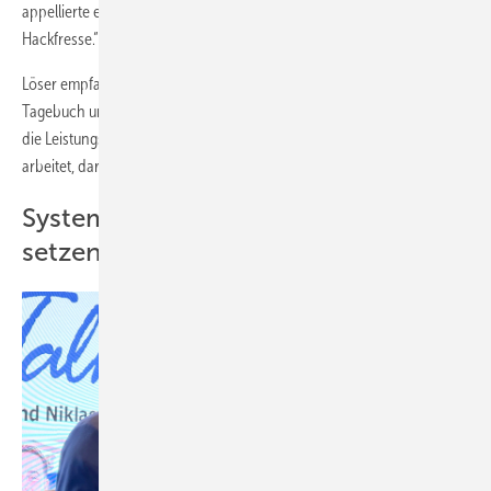
appellierte er an sein Publikum: „Lachen verkauft besser als
Hackfresse.“
Löser empfahl Ta-da-Listen statt endloser To-do-Listen: „Führe
Tagebuch und Du wirst selbst Zeuge davon, was Du tust. Mir fehlt oft
die Leistungskultur im Vertrieb.“ Gleichzeitig betonte er: „Wer hart
arbeitet, darf auch feiern.“
Systeme schaffen statt auf Zufall
setzen