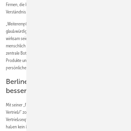
Firmen, die konsequent kundenzentriert handeln und über ein tiefes
Verständnis für rationale und emotionale Bedürfnisse verfügen.
„Weiterempfehlung ist die härteste Währung, da sie deutlich
glaubwürdiger ist als Werbung“, erklärte Baumgartner. Besonders
wirksam seien Begeisterungsfaktoren, wenn sie überraschend,
menschlich und als einzigartig wahrgenommen werden. Seine
zentrale Botschaft: „Der Mensch ist der größte Begeisterungsfaktor.
Produkte und Services sind austauschbar – Haltung, Emotion und
persönliches Engagement machen den Unterschied.“
Berliner Direktheit: „Lachen verkauft
besser als Hackfresse“
Mit seiner „frechen Berliner Schnauze“ und dem Motto „Vorfahrt
Vertrieb!“ zog Jens Löser die Teilnehmer in seinen Bann. Der Berliner
Vertriebsexperte setzte auf alte Tugenden wie Mut und Disziplin: „Wir
haben kein Motivations-, sondern ein Disziplinproblem.“ Ganz direkt