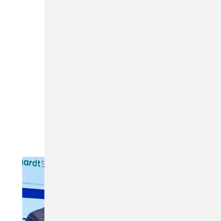
Mit Niklas Frey in der Geschäftsführung bekommt die
nächste Generation nun die Chance, eigene Akzente
zu setzen und das Netzwerk weiterzuentwickeln. Dabei
wird es spannend zu beobachten, wie er die Balance
zwischen neuen Ideen und der Pflege bestehender
Partnerschaften bzw. Netzwerke bewahrt. Das
funktionierende Zusammenspiel von Tradition und
Innovation wird einer der Erfolgsfaktoren des
Netzwerk Frey in Zukunft sein.