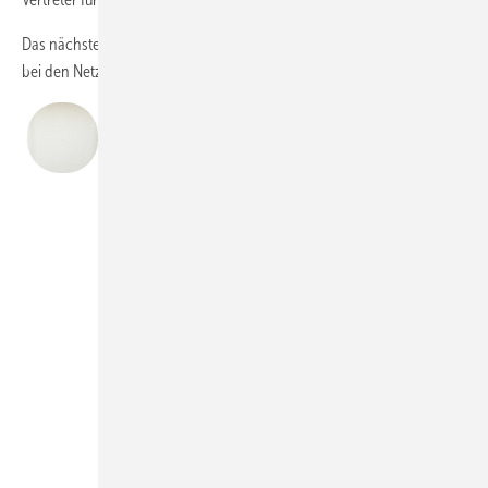
Das nächste Netzwerk-Event findet am 2. und 3. September in Melle
bei den Netzwerk Fenstertagen im Solarlux-Forum statt.
Chefredakteur Daniel Mund
Ein bemerkenswerter Aspekt des Netzwerk Frey ist die
stetige Weiterentwicklung der Community. Die
Mischung aus langjährigen Partnern und neuen
Mitgliedern spiegelt die Dynamik und Attraktivität des
Netzwerks wider. Besonders hervorzuheben ist der
vergleichsweise hohe Anteil an Fensterherstellern.
Dies zeigt, dass sich viele Unternehmen hier gut
aufgehoben fühlen.
Wie Thomas Reitze von Gutbrod treffend auf der
Bühne formulierte, schätze man nicht nur den
fachlichen Austausch, sondern auch die frischen
Impulse der Netzwerk-Macher – insbesondere von
Netzwerk-Gründer Oliver Frey.