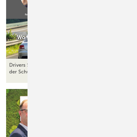
Drivers Seat 38: Fenster-Montage-Probleme – wo
der Schuh am meisten
drückt