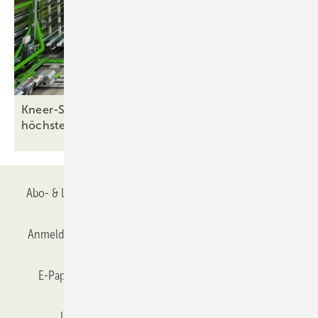
Kneer-Süd: Automatisierte Endmontage sorgt für
höchste
Präzision
Abo- & Leserservice
AGB
Alle Inhalte chronologisch
Anmelden
Anmeldung & Registrierung
Datenschutz
E-Paper
Gentner Verlag
GLASWELT abonnieren
Impressum
Karriere bei Gentner
Team