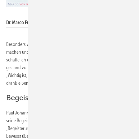
Daniel Mund / GW
Dr. Marco Freiherr von Münchhausen
Besonders wichtig sei es, den Anfang so leicht wie möglich zu
machen und in der Anfangszeit konsequent zu bleiben. „Manchmal
schaffe ich es selbst nicht, das umzusetzen, was ich hier vortrage“,
gestand von Münchhausen im abschließenden Talk schmunzelnd.
„Wichtig ist, dass wir in kleinen Schritten vorangehen und
dranbleiben, unseren inneren Schweinehund zu überwinden.“
Begeisterungsformel B = E + X
Paul Johannes Baumgartner, Experte für Positive Leadership, stellte
seine Begeisterungsformel vor (Begeisterung ist die Erwartung plus X):
„Begeisterung entsteht, wenn Erwartungen nicht nur erfüllt, sondern
bewusst übertroffen werden.“ Grundlage seien die sogenannten 8-%-