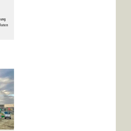
gung
 Daten