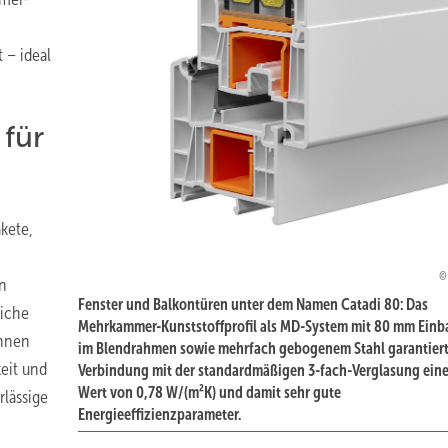
 – ideal
 für
n
kete,
en
Fenster und Balkontüren unter dem Namen Catadi 80: Das
liche
Mehrkammer-Kunststoffprofil als MD-System mit 80 mm Einb
chnen
im Blendrahmen sowie mehrfach gebogenem Stahl garantiert
eit und
Verbindung mit der standardmäßigen 3-fach-Verglasung ein
Wert von 0,78 W/(m²K) und damit sehr gute
rlässige
Energieeffizienzparameter.