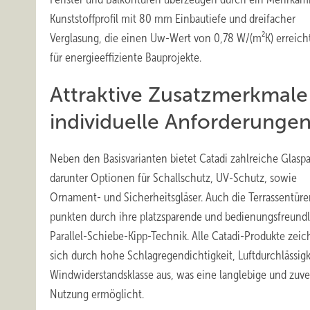
Kunststoffprofil mit 80 mm Einbautiefe und dreifacher
Verglasung, die einen Uw-Wert von 0,78 W/(m²K) erreicht
für energieeffiziente Bauprojekte.
Attraktive Zusatzmerkmale
individuelle Anforderunge
Neben den Basisvarianten bietet Catadi zahlreiche Glaspa
darunter Optionen für Schallschutz, UV-Schutz, sowie
Ornament- und Sicherheitsgläser. Auch die Terrassentür
punkten durch ihre platzsparende und bedienungsfreund
Parallel-Schiebe-Kipp-Technik. Alle Catadi-Produkte zei
sich durch hohe Schlagregendichtigkeit, Luftdurchlässigk
Windwiderstandsklasse aus, was eine langlebige und zuve
Nutzung ermöglicht.