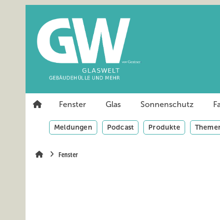
Springe
Springe
Springe
auf
auf
auf
Hauptinhalt
Hauptmenü
SiteSearch
Fenster
Glas
Sonnenschutz
F
Meldungen
Podcast
Produkte
Themen
Fenster