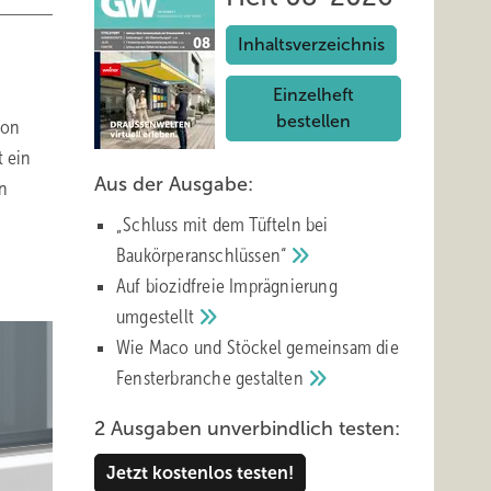
Inhaltsverzeichnis
Einzelheft
bestellen
von
t ein
Aus der Ausgabe:
on
„Schluss mit d em Tüfteln bei
Baukörperanschlüssen“
Auf biozidfreie Imprägnierung
umgestellt
Wie Maco und Stöckel gemeinsam die
Fensterbranche
gestalten
2 Ausgaben unverbindlich testen:
Jetzt kostenlos testen!