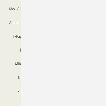
Abo- & Leserservice
AGB
Alle Inhalte chronologisch
Anmelden
Anmeldung & Registrierung
Datenschutz
E-Paper
Gentner Verlag
GLASWELT abonnieren
Impressum
Karriere bei Gentner
Team
Mitgliedschaften und Engagement
Mediaservice
Newsletter
Objekt des Monats
RSS-Feed
Privacy Manager
Veranstaltungen / Webinare
Kataloge