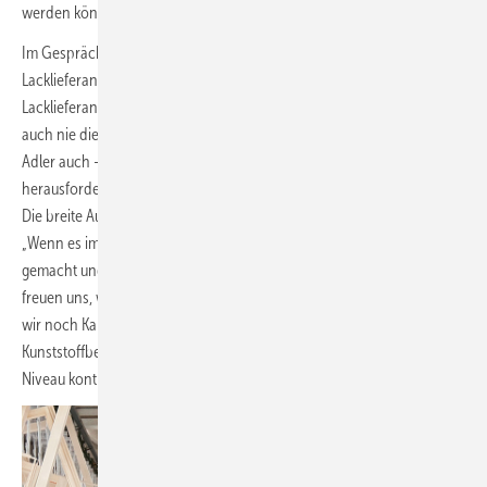
werden könne.
Im Gespräch mit der Redaktion Ende 2025 kommen wir auch auf den
Lacklieferanten Adler zu sprechen, der als einer der hochpreisigeren
Lacklieferanten gilt: „­Qualität hat ihren Preis. Gutbrod-Fenster sind
auch nie die Billigsten, sondern die Besten, bei uns passt halt – wie bei
Adler auch – das Preis-Leistungs-Verhältnis.“ Trotz der
herausfordernden Marktlage blickt man optimistisch in die Zukunft.
Die breite Aufstellung habe sich gerade in den Krisenjahren bewährt:
„Wenn es im Neubau runterging, dann haben wir eher Sanierung
gemacht und sehen uns deshalb sehr flexibel aufgestellt.“ Und: „Wir
freuen uns, wenn es im Holz noch ein bisschen mehr wird. Da haben
wir noch Kapazitäten und versuchen, Zuwächse zu erzielen.“ Im
Kunststoffbereich hingegen sei man gut ausgelastet und versuche, das
Niveau kontinuierlich zu halten.