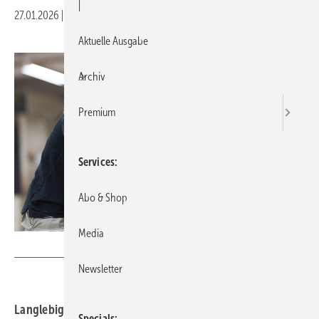
|
27.01.2026
|
Veröffentlicht in
Ausgabe 01-2026
|
Druckvorschau
Aktuelle Ausgabe
Archiv
Premium
Services
Abo & Shop
Media
Foto: Corinna Spitzbarth / Gutbrod Fenster
Newsletter
Langlebige Holzfenster in perfekter Qualität zu
Specials