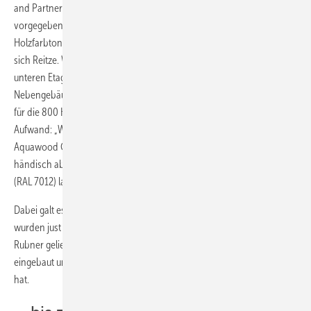
and Partners hatte eine zweifarbige Ausführung der Fenster
vorgegeben: Die Innenseite in Weiß, die Außenseite in einem auf den
Holzfarbton der Lärchenfassade abgestimmten Basaltgrau“, erinnert
sich Reitze. Was sich bei den 50 Holz-Alu-Fenstern in den beiden
unteren Etagen sowie den 180 Kunststofffenstern des
Nebengebäudes noch relativ einfach bewerkstelligen ließ, bedeutete
für die 800 Holzfenster und -fenstertüren einen beträchtlichen
Aufwand: „Wir haben alle Elemente zuerst einfarbig mit dem
Aquawood Covapro in Reinweiß (RAL 9010) beschichtet, dann
händisch abgeklebt und anschließend die Außenseiten in Basaltgrau
(RAL 7012) lackiert.“
Dabei galt es, einen engen Terminplan einzuhalten: Die Fenster
wurden just in time gefertigt und dann an das Holzbauunternehmen
Rubner geliefert, das sie in die vorgefertigten Wandelemente
eingebaut und anschließend geschossweise auf die Baustelle geliefert
hat.