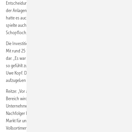
Entscheidung fiel nach sorgfältiger Abwägung verschiedener Faktoren
der Anlagenbauer. „Beide hatten Vor- und Nachteile. Letzten Endes
hatte es auch etwas mit Lieferzeit und Kosten zu tun“, so Reitze. Dabei
spielte auch die räumliche Nähe eine Rolle: Homag sitzt in
Schopfloch, nicht weit vom Gutbrod-Standort entfernt.
Die Investition im Holzbereich war alles andere als selbstverständlich.
Mit rund 25 % des Gesamtumsatzes stellt Holz das kleinste Segment
dar. „Es war schon eine Überlegung, die uns umgetrieben hat, in einen
so gefühlt zunehmend kleineren Markt reinzuinvestieren“, erklärt GF
Uwe Kopf. Die Alternative wäre gewesen, den Holzbereich komplett
aufzugeben – eine Option, die jedoch nicht infrage kam.
Reitze: „Vor allem im hochwertigen Sektor und auch im öffentlichen
Bereich wird Holz weiteren Zuspruch finden. Und es gibt immer mehr
Unternehmen, kleinere Einheiten, die aufhören, weil sie keinen
Nachfolger haben oder die Investitionen scheuen. Da sehen wir
Markt für uns.“ Außerdem würden die Kunden von einem
Vollsortiment-Anbieter erwarten, dass das gesamte Spektrum bedient