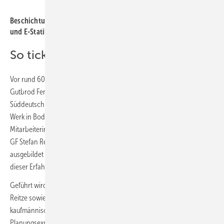
Foto: Gutbrod Fenster
Beschichtungsexpertise bei Gutbrod mit moderner ­Lackierstraße
und E-Statik-Spritzroboter.
So tickt Gutbrod aktuell
Vor rund 60 Jahren als kleine Fenstertischlerei gegründet, zählt
Gutbrod Fenster heute zu den führenden Herstellern in
Süddeutschland. Rund 50.000 m² ­Fensterfläche werden jährlich im
Werk in Bodelshausen (südlich von Stuttgart) produziert, rund 100
Mitarbeiterinnen und Mitarbeiter sind im Unternehmen beschäftigt.
GF Stefan Reitze: „Viele unserer Mitarbeiter wurden von uns selbst
ausgebildet und sind teils schon seit Jahrzehnten im Unternehmen –
dieser Erfahrungsschatz ist ungemein wertvoll.“
Geführt wird es vom langjährigen operativen Geschäftsführer Stefan
Reitze sowie Uwe Kopf, der die Geschäftsführung mit
kaufmännischem Know-how und seiner strategischen
Planungsexpertise komplettiert, beide sind neben der Gutbrod-Familie