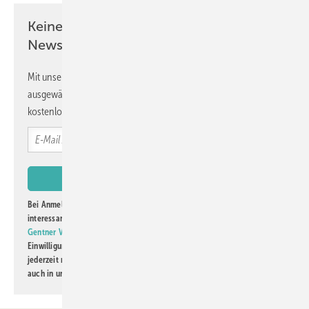
Keine Zeit? Kein Problem mit dem GW
Newsletter!
Mit unserem Newsletter erhalten Sie regelmäßig von uns
ausgewählte Informationen und Neuigkeiten, gebündelt und
kostenlos direkt ins Postfach.
Bei Anmeldung zu diesem Newsletter bin ich damit einverstanden, über
interessante Verlags- und Online-Angebote
der Marken der Alfons W.
Gentner Verlag GmbH & Co. KG
informiert zu werden. Diese
Einwilligung kann ich jederzeit widerrufen und eine Abmeldung ist
jederzeit möglich. Informationen zum Umgang mit Daten finden Sie
auch in unserer
Datenschutzerklärung
.