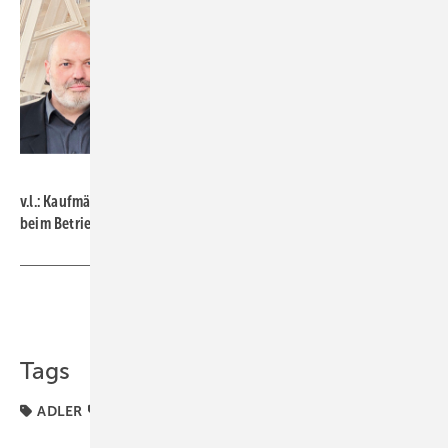
Foto: Daniel Mund / GW
v.l.: Kaufmännischer Geschäftsführer Uwe Kopf und Stefan Reitze
beim ­Betriebsrundgang mit GW-Chefredakteur Daniel Mund.
Teilen
Link kopieren
Tags
ADLER
Beschichtung
Holzfenster
Oberfläche