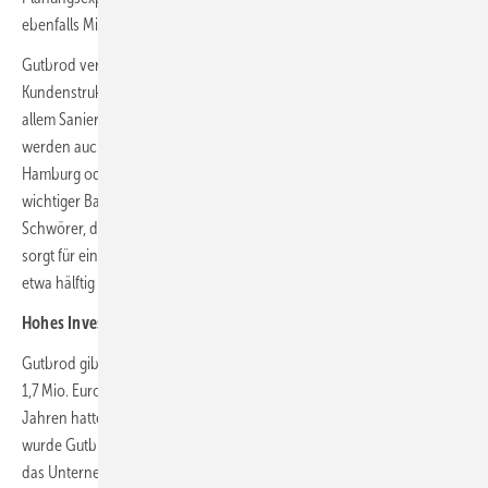
ebenfalls Mitgesellschafter.
Gutbrod versteht sich als Vollsortimenter mit einer ausgewogenen
Kundenstruktur. Regional bedient man im Radius von 30 bis 50 km vor
allem Sanierungsprojekte mit eigener Montage. Größere Projekte
werden auch überregional abgewickelt – wie das Referenzprojekt in
Hamburg oder das Medical Resort Sea Palace in Konstanz. Ein
wichtiger Baustein ist die Zusammenarbeit mit Fertighaushersteller
Schwörer, die rund 25 % des Gesamtumsatzes ausmacht. Kopf: „Das
sorgt für eine gute Grundauslastung.“ Insgesamt teilt sich das Geschäft
etwa hälftig zwischen Liefer- und Montageaufträgen auf.
Hohes Invest in neue Holzfertigung
Gutbrod gibt in Sachen Holz Vollgas: Das Unternehmen investierte
1,7 Mio. Euro in eine neue Holzfertigungsanlage von Homag. Nach 20
Jahren hatte die bewährte Weinig-Anlage ausgedient. Unterstützt
wurde Gutbrod bei der Maschinenwahl von Raimund Drissner, der
das Unternehmen über Jahrzehnte kennt und berät. Die