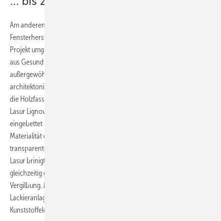
… bis zum Luxus-Resort
Am anderen Ende Deutschlands, in Konstanz am Bodensee, hat der
Fensterhersteller aus dem „Ländle“ ein nicht minder anspruchsvolles
Projekt umgesetzt: Das Buff Medical Resort, eine einzigartige Symbiose
aus Gesundheitszentrum und Luxushotel – und ein Holzbau mit
außergewöhnlichen Dimensionen. Ein zentrales Element im
architektonischen Konzept sind die großzügigen Glaselemente, die in
die Holzfassade – das sägeraue Fichtenholz wurde mit der Metallic-
Lasur Lignovit Platin von Adler in warmem Rotbraun beschichtet –
eingebettet sind. Angepasst an die natürliche Gestaltung und
Materialität der Hotelzimmer, wurden die Fenster mit der
transparenten, farblosen Dünnschichtlasur Ligno+ beschichtet. Die
Lasur brinigt die Schönheit des Fichtenholzes besonders zur Geltung,
gleichzeitig gewährleistet sie Schutz vor Kratzern, Verfärbungen und
Vergilbung. Mehr als 7.200 lfm Fensterkanteln wurden in der
Lackieranlage beschichtet, mehr als 320 Holz-, Holz-Alu- und
Kunststoffelemente hergestellt und montiert.