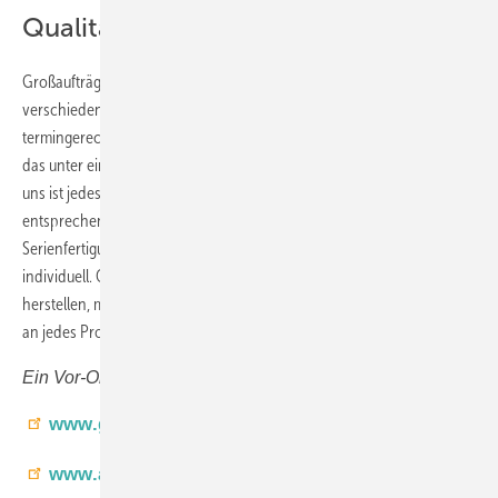
Qualität bei jedem Fenster
Großaufträge mit mehreren hundert Fenstern, ein Mix aus
verschiedenen Materialien, Dimensionen und Oberflächen,
termingerecht und in perfekter Qualität produziert – wie gelingt es, all
das unter einen Hut zu bringen? Reitze gibt eine klare Antwort: „Für
uns ist jedes Fenster ein Unikat, das den Erwartungen unseres Kunden
entsprechen muss. Deshalb verzichten wir auf eine klassische
Serienfertigung, sondern behandeln jedes einzelne Element
individuell. Ob wir für einen Auftrag zehn oder tausend Fenster
herstellen, macht damit im Grunde keinen Unterschied – wir gehen
an jedes Projekt mit demselben hohen Qualitätsanspruch heran.“
Ein Vor-Ort-Beitrag von GW-Chefredakteur Daniel Mund
www.gutbrod-fenster.de
www.adler-lacke.com