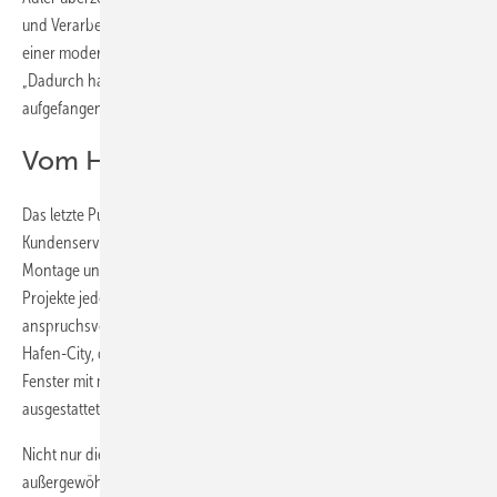
und Verarbeitungssicherheit.“ Apropos Verarbeitung: Sie erfolgt auf
einer modernen Lackierstraße mit Flutkanal und E-Statik-Spritzroboter.
„Dadurch haben wir kaum Overspray, alle Lackreste werden
aufgefangen und wieder in den Prozess zurückgeführt“, erklärt Reitze.
Vom Holzhochhaus in Hamburg …
Das letzte Puzzlestück im Qualitäts-Bild von Gutbrod Fenster ist der
Kundenservice: Von Planung, Herstellung und Qualitätskontrolle bis zu
Montage und Service erfolgt alles aus einer Hand, und zwar für
Projekte jeder Größenordnung – vom Einfamilienhaus bis zum
anspruchsvollen Großprojekt wie dem „Roots“ in der Hamburger
Hafen-City, dem höchsten Holzhochhaus Deutschlands, das Gutbrod
Fenster mit mehr als 1000 Holz-, Holz-Alu- und Kunststofffenstern
ausgestattet hat.
Nicht nur die schiere Anzahl war herausfordernd, sondern auch die
außergewöhnliche Gestaltung: „Das Architekturbüro Störmer Murphy