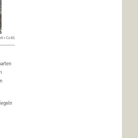
bH + Co KG
barten
m
en
ziegeln