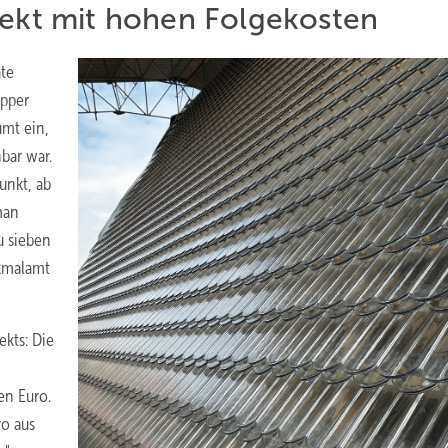
jekt mit hohen Folgekosten
äte
apper
mt ein,
bar war.
unkt, ab
man
zu sieben
nkmalamt
ekts: Die
en Euro.
ro aus