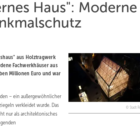
ernes Haus": Moderne
enkmalschutz
lashaus" aus Holztragwerk
ordene Fachwerkhäuser aus
eben Millionen Euro und war
worden – ein außergewöhnlicher
iegeln verkleidet wurde. Das
Stadt 
ht nur als architektonisches
ängenden