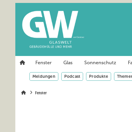
Springe
Springe
Springe
auf
auf
auf
Hauptinhalt
Hauptmenü
SiteSearch
Fenster
Glas
Sonnenschutz
F
Meldungen
Podcast
Produkte
Themen
Fenster