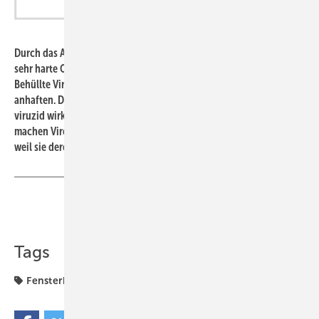
Roto
Durch das Aufbringen von „Roto AVT“ entsteht eine porenfreie und
sehr harte Oberfläche, die für den sogenannten Lotus-Effekt sorgt.
Behüllte Viren wie Influenza (H1N1) und Covid-19
können nicht
anhaften. Darüber hinaus ist „Roto AVT“ biozid, fungizid und
viruzid wirksam. Die in der Beschichtung verankerten Wirkstoffe
machen Viren inaktiv, bevor sie eine Infektion auslösen können,
weil sie deren Hülle angreifen und diese porös machen.
Teilen
Link kopieren
Tags
Fensterbeschläge
Fenstergriff