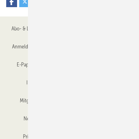
Abo- & Leserservice
AGB
Alle Inhalte chronologisch
Anmelden
Anmeldung & Registrierung
Datenschutz
E-Paper
Gentner Verlag
GLASWELT abonnieren
Impressum
Karriere bei Gentner
Team
Mitgliedschaften und Engagement
Mediaservice
Newsletter
Objekt des Monats
RSS-Feed
Privacy Manager
Veranstaltungen / Webinare