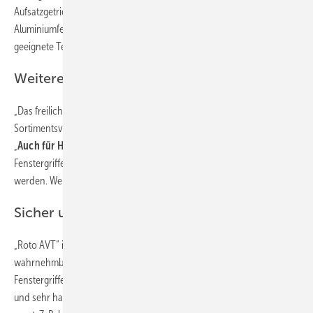
Aufsatzgetriebe in jeder Farbe und Oberfläche zunächst für
Aluminiumfenster anbieten zu können. Mit „Roto AVT“ wurde die dafür
geeignete Technologie gefunden.
Weitere Bauteilgruppen folgen
„Das freilich ist nur der Anfang“, erklärt Matthias Nagat, Leiter
Sortimentsvermarktung und Produktanpassungen Roto Aluvision.
„
Auch für Holz- und Kunststofffenster
können bei Bedarf
Fenstergriffe und andere Bedienelemente mit ‚Roto AVT‘ bereitgestellt
werden. Weitere Bauteilgruppen werden folgen.“
Sicher und leicht reinigen
„Roto AVT“ ist transparent, dünnschichtig, haptisch kaum
wahrnehmbar und erleichtert die Reinigung bzw. Desinfektion der
Fenstergriffe. Denn durch die Beschichtung entsteht eine porenfreie
und sehr harte Oberfläche, die für den sogenannten Lotus-Effekt