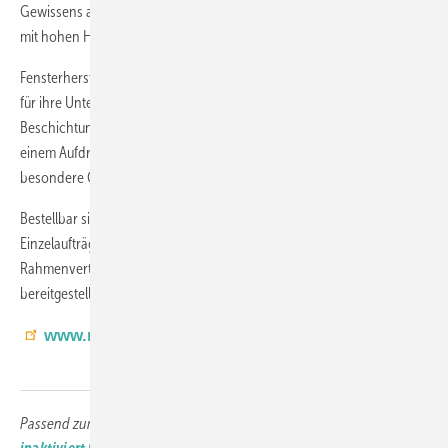
Gewissens auch für solche Fenster eingesetzt werden, die für Räume
mit hohen Hygieneanforderungen vorgesehen sind.“
Fensterhersteller erhalten bei einer Kaufentscheidung ein
Zertifikat
für ihre Unterlagen, das die Wirksamkeit der aufpreispflichtigen
Beschichtung bestätigt. Auf Wunsch können Fenstergriffe auch mit
einem Aufdruck versehen werden, durch den der Nutzer auf die
besondere Oberfläche des Fenstergriffs aufmerksam gemacht wird.
Bestellbar sind die Fenstergriffe ab sofort, die Lieferzeit für
Einzelaufträge beträgt vier Wochen. Nach Abschluss eines
Rahmenvertrags können definierte Artikel auch in Standardlieferzeit
bereitgestellt werden.
www.roto-frank.com
Passend zum Thema:
Sauberer Türgriff: Shieldex Kupfer-Tape