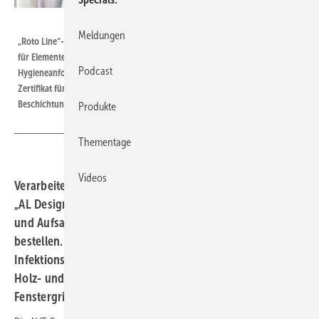
Roto
Meldungen
„Roto Line“-Fenstergriffe mit der Beschichtung „Roto AVT“ können auch
für Elemente eingesetzt werden, die für Räume mit hohen
Podcast
Hygieneanforderungen vorgesehen sind. Fensterhersteller erhalten ein
Zertifikat für ihre Unterlagen, das die Wirksamkeit der aufpreispflichtigen
Beschichtung bestätigt.
Produkte
Thementage
Videos
Verarbeiter der Roto-DK-Beschlagprogramme „AL“ oder
„AL Designo“ können ab sofort „Roto Line“-Fenstergriffe
und Aufsatzgetriebe mit einer antiviralen Beschichtung
bestellen. Das Risiko einer Schmierinfektion und neuer
Infektionsketten wird so deutlich reduziert. Auch für
Holz- und Kunststofffenster können antivirale
Fenstergriffe bereitgestellt werden.