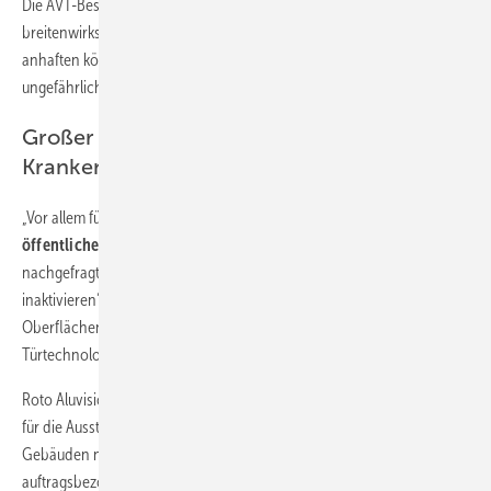
Die AVT-Beschichtung („Antiviral Technology“) sei nachweislich
breitenwirksam gegen
Viren, Bakterien und Pilze
, die an einem Griff
anhaften könnten. „Roto AVT“ macht sie inaktiv und damit
ungefährlich.
Großer Anwendungsbereich:
Krankenhäuser und Seniorenheime
„Vor allem für
Krankenhäuser und Altenheime,
aber auch für andere
öffentliche Gebäude
werden zunehmend Produkte mit Oberflächen
nachgefragt, die Krankheitserreger wie Bakterien und Viren
inaktivieren“, berichtet Dr. Gregor Stößer, Leiter
Oberflächentechnologie bei der Roto Frank Fenster- und
Türtechnologie GmbH.
Roto Aluvision habe angesichts der hohen Relevanz des
Metallbaus
für die Ausstattung von Pflegeeinrichtungen und öffentlichen
Gebäuden nach einer Möglichkeit gesucht, schnell und
auftragsbezogen antiviral beschichtete Fenstergriffe und