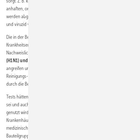
sorgt. Z. B. kann die hydrophile Membran einer Virushülle nicht
anhaften, organische Substanzen, Feuchtigkeit und Verunreinigungen
werden abgestoßen. Darüber hinaus ist „Roto AVT“ biozid, fungizid
und viruzid wirksam.
Die in der Beschichtung verankerten Wirkstoffe machen
Krankheitserreger inaktiv, bevor sie eine Infektion auslösen können.
Nachweislich sind sie dabei auch
hochwirksam gegen Influenza
(H1N1) und COVID-19 (SARS-CoV-2)
, weil sie die Hülle dieser Viren
angreifen und sie porös machen. So schützt „Roto AVT“ zwischen den
Reinigungs- und Desinfektionszyklen vor Schmierinfektionen, die
durch die Benutzung eines Fenstergriffes entstehen könnten.
Tests hätten gezeigt, dass die Wirksamkeit von „Roto AVT“
langlebig
sei und auch dann bestehen bleibt, wenn ein Fenstergriff sehr häufig
genutzt wird. „Vergleichbare Beschichtungen werden in
Krankenhäusern auch auf Santäreinrichtungen, Bettgestellen und
medizinischen Geräten eingesetzt“, erklärt Nagat. „Alle Roto-
Bauteilgruppen mit dieser neuen Beschichtung können daher guten