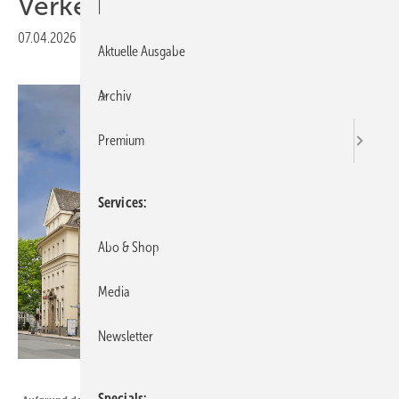
Verkehrslärm ade
|
07.04.2026
|
Veröffentlicht in
Ausgabe 04-2026
Aktuelle Ausgabe
Archiv
Premium
Services
Abo & Shop
Media
Newsletter
Foto: Siegenia
Specials