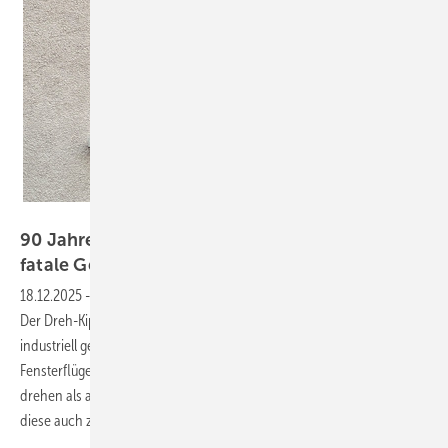
Daniel Mund / GW
90 Jahre DK-Fenster: Geniale Erfindung –
fatale
Gewohnheit
18.12.2025
-
Vor 90 Jahren wurde eine Idee zum Patent angemeldet:
Der Dreh-Kipp-Beschlag. Wilhelm Frank erfand 1935 den ersten
industriell gefertigten „Roto N“. Damit war es erstmals möglich, einen
Fensterflügel mit einem einzigen Beschlag über einen Griff sowohl zu
drehen als auch zu kippen. Was an der Erfindung genial ist und warum
diese auch zu Schimmelproblemen führen
kann.