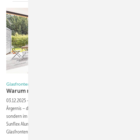
Foto: Sunflex Aluminiumsysteme GmbH
Glasfronten beschlagen?
Warum richtiges Lüften entscheidend
ist
03.12.2025
-
Beschlagene Glasfronten sind im Winter ein häufiges
Ärgernis – doch die Ursache liegt meist nicht in der Verglasung selbst,
sondern im Raumklima. Dennis Schneider, Geschäftsführer der
Sunflex Aluminiumsysteme GmbH: „Gerade bei großflächigen
Glasfronten wird dieser Zusammenhang besonders
sichtbar...