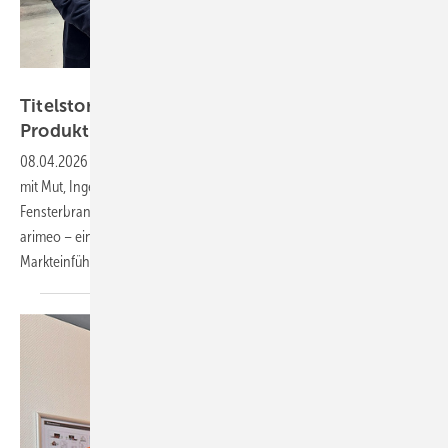
Daniel Mund / GW
Titelstory Innoperform: Vom unmöglichen
Produkt zur
Brancheninnovation
08.04.2026
-
In der Aprilausgabe der GW zeigen wir, wie Innoperform
mit Mut, Ingenieurskunst und einem klaren Innovationsanspruch die
Fensterbranche neu denkt. Im Mittelpunkt steht der Fensterfalzlüfter
arimeo – ein kleines Bauteil mit großer Wirkung, das seit seiner
Markteinführung für einen echten Umbruch
sorgt.