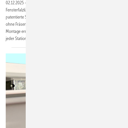
02.12.2025
-
Innoperform setzt mit dem arimeo classic S auf einen
Fensterfalzlüfter, der ohne maschinelle Bearbeitung auskommt. Das
patentierte System wird direkt in die Dichtungsebene eingeclipst –
ohne Fräsen, Bohren oder Schrauben. Diese minimalinvasive
Montage ermöglicht es Fensterherstellern, den Einbau flexibel an
jeder Station im Produktionsprozess
durchzuführen.