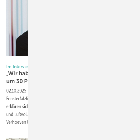
Foto: Regel-air
Im Interview mit Thomas Verhoeven
„Wir haben die Leistung von Fensterfalzl üftern
um 30 Prozent
gesteigert“
02.10.2025
-
Was hat es genau auf sich mit dem neuen
Fensterfalzlüfter FFL-smart, der nicht mehr in der Dichtebene sitzt? Wie
erklären sich die zum Teil signifikant besseren Werte bei Schallschutz
und Luftvolumenströmen? Regel-air Geschäftsführer Thomas
Verhoeven lüftet die Geheimnisse um das neue
Produkt.