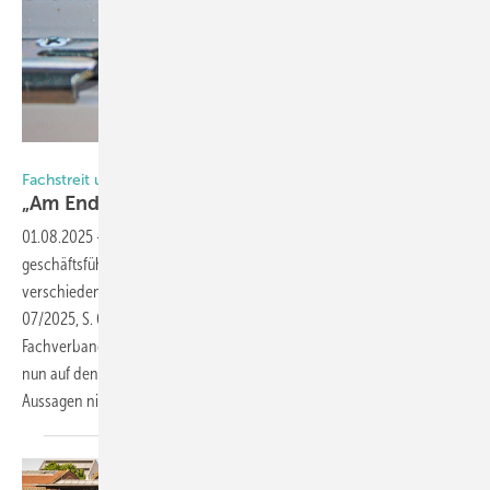
Foto: Jürgen Sieber
Fachstreit um Tauwasserprobleme durch Fensterfalzlüfter
„Am Ende sind es doch nur
Löcher“
01.08.2025
-
In der Juli-Ausgabe hat Achim Kockler,
geschäftsführender Gesellschafter der Innoperform GmbH, zu
verschiedenen Mythen zu Fensterfalzlüftern Stellung bezogen (GW
07/2025, S. 64–65). Jürgen Sieber, Landesinnungsmeister für den
Fachverband Glas-Fenster-Fassade in Baden-Württemberg, beruft sich
nun auf den Mythos Nr. 12 und möchte die dabei gemachten
Aussagen nicht unkommentiert
lassen.