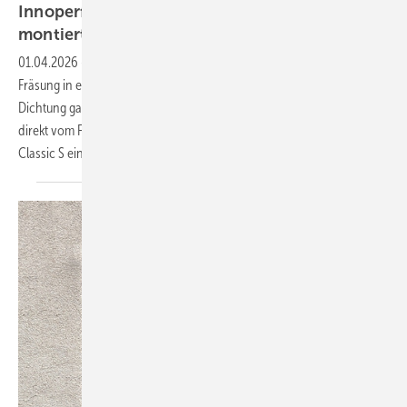
Innoperform: Fensterfalzlüfter in Sekunden
montiert – ohne
Fräsen
01.04.2026
-
🎬 Wie lässt sich ein Fensterfalzlüfter schnell und ohne
Fräsung in ein Kunststofffenster integrieren? Wie kann man die
Dichtung ganz leicht herausschneiden? In diesem Video zeigen wir
direkt vom Frontale-Messestand von Innoperform, wie der Arimeo
Classic S eingebaut
wird.