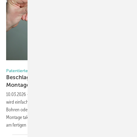
Foto: arimeo/Innoperform GmbH
Patentierte 4K-Technik von Innoperform
Beschlagsunabhängiger Falzlüfter für flexible
Montage
10.03.2026
-
Der Fensterfalzlüfter Arimeo Classic S von Innoperform
wird einfach in die Dichtungsebene eingeclipst – ohne Fräsen,
Bohren oder Schrauben. Das spart Zeit und Kosten, macht die
Montage taktzeitneutral und ermöglicht nachträgliche Änderungen
am fertigen
Fenster.