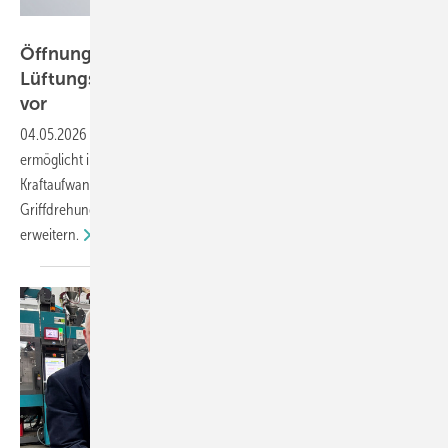
Roto
Öffnungsweite festgelegt: Roto stellt Komfort-
Lüftungsfenster mit Dreh- und Kipp-Funktion
vor
04.05.2026
-
Die neue verdeckte Bandseite „NX | C" von Roto
ermöglicht in zwei Varianten kontrollierte Belüftung ohne manuellen
Kraftaufwand. Sowohl die Dreh- als auch die Kipp-Variante öffnen per
Griffdrehung automatisch 80 mm weit und lassen sich bei Bedarf
erweitern.