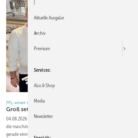
|
Aktuelle Ausgabe
Archiv
Premium
Services
Abo & Shop
Foto: Book Your Video
Media
FFL-smart im Praxistest
Groß set zt auf maschinelle
Lüfter-Integration
Newsletter
04.08.2026
-
Bei Groß Fenster + Türen in Salzweg bei Passau dauert
die maschinelle Bearbeitung des neuen FFL-smart Fensterfalzlüfters
gerade einmal neun Sekunden. Das niederbayerische
Specials