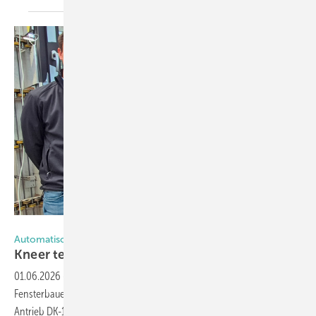
Foto: Gröninger
Automatisches Lüften trifft Einbruchschutz
Kneer testet neue
Fenstertechnik
01.06.2026
-
Kneer macht Badezimmerfenster intelligent: Der
Fensterbauer integriert als erstes Unternehmen den Gröninger-
Antrieb DK-100 mit Roto-Beschlag in seine Fertigung. Das System