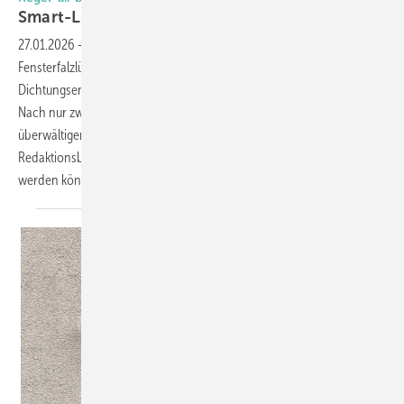
Smart-Lüfter als
Game-Changer
27.01.2026
-
Mit dem neuen SMART-Lüfter hat Regel-air den
Fensterfalzlüfter-Markt aufgemischt. Statt mühsamer
Dichtungsentfernung ermöglicht dieser automatisierte Fräsprozesse.
Nach nur zwei Monaten am Markt zeigt sich: Die Resonanz ist
überwältigend. Geschäftsführer Thomas Verhoeven erklärt beim
Redaktionsbesuch, warum 2026 das Jahr der großen Expansion
werden
könnte.