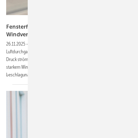
Regel-air
Fensterfalzlüfter FFL-smart passt Luftmenge an
Windverhältnisse
an
26.11.2025
-
Der neue FFL-smart von Regel-air regelt den
Luftdurchgang je nach Windverhältnissen automatisch: Bei niedrigem
Druck strömen bis zu 16 m³ Luft pro Stunde durch das System, bei
starkem Wind drosselt eine Klappe den Luftstrom. Die Montage erfolgt
beschlagunabhängig im
Flügelüberschlag.