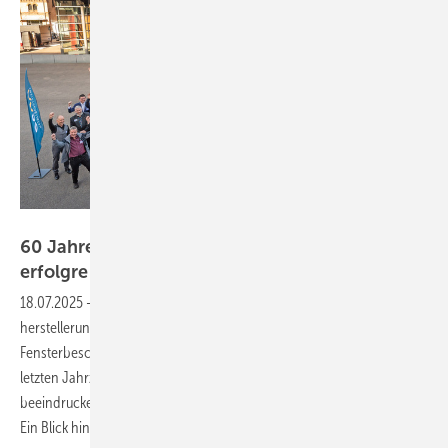
esco
60 Jahre esco: Systemhaus navigiert
erfolgreich auch durch
Baubranchenkrise
18.07.2025
-
Vom kleinen Betrieb zum europaweit
herstellerunabhängigen Lösungspartner für Tür- und
Fensterbeschläge: esco hat nicht nur die Herausforderungen der
letzten Jahrzehnte gemeistert, sondern auch in der aktuellen Krise
beeindruckende Stabilität bewiesen. Doch was kommt als Nächstes?
Ein Blick hinter die Kulissen lohnt
sich!