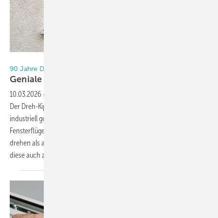
Foto: Daniel Mund / GW
90 Jahre Dreh-Kipp-Fenster
Geniale Erfindung – fatale
Gewohnheit
10.03.2026
-
Vor 90 Jahren wurde eine Idee zum Patent angemeldet:
Der Dreh-Kipp-Beschlag. Wilhelm Frank erfand 1935 den ersten
industriell gefertigten „Roto N“. Damit war es erstmals möglich, einen
Fensterflügel mit einem einzigen Beschlag über einen Griff sowohl zu
drehen als auch zu kippen. Was an der Erfindung genial ist und warum
diese auch zu Schimmelproblemen führen
kann.