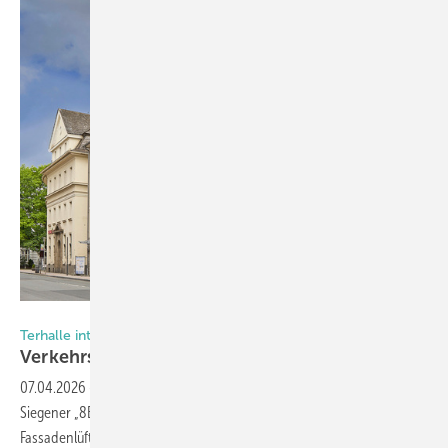
Foto: Siegenia
Terhalle integriert Fassadenlüfter in Holz-Aluminium-Fenster
Verkehrslärm
ade
07.04.2026
-
Der Fensterbauer Terhalle aus Ahaus hat für das
Siegener „8Eck“ eine besondere Aufgabe gemeistert: 65
Fassadenlüfter von Siegenia mussten in Holz-Aluminium-Fenster