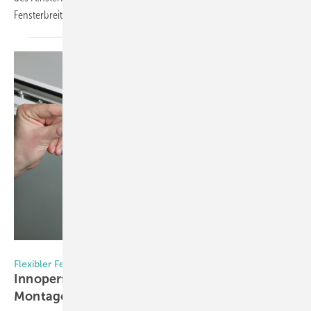
Fensterbreite steht zur
Verfügung.
arimeo/Innoperform GmbH
Flexibler Fensterfalzlüfter
Innoperform setzt auf minimalinvasive
Montage