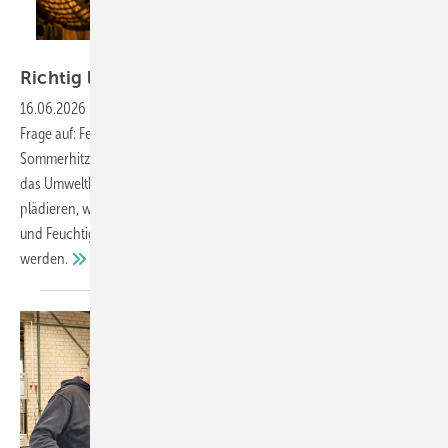
GW / KI generiert
Richtig lüften bei Hitze: Experten im
Streit
16.06.2026
-
Heiße Tage sind im Anmarsch und sofort taucht die
Frage auf: Fenster zu oder doch besser auf? Beim Thema Lüften bei
Sommerhitze sind selbst Experten uneins. Während Institutionen wie
das Umweltbundesamt und die WHO für geschlossene Fenster
plädieren, warnt Wetterexperte Jörg Kachelmann vor stickiger Luft
und Feuchtigkeit. Wir klären, wie Wohnungen effektiv gekühlt
werden.