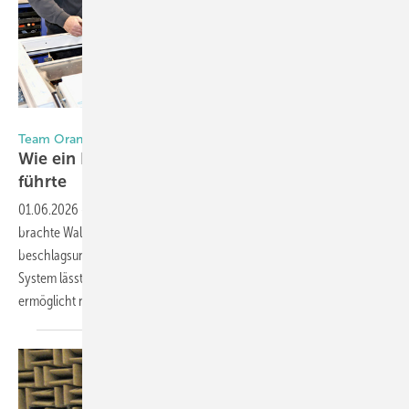
Fotos: Innoperform
Team Orange aus Kassel
Wie ein Polizeiprojekt zur Systemumstellung
führte
01.06.2026
-
Ein Auftrag für Sicherheitsfenster einer Polizeiwache
brachte Walter Fenster + Türen aus Kassel dazu, komplett auf den
beschlagsunabhängigen arimeo Fensterfalzlüfter umzustellen. Das
System lässt sich ohne Fräsarbeiten in die Dichtungsnut clipsen und
ermöglicht nachträgliche
Anpassungen.