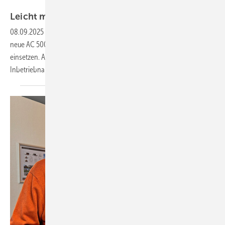
Bewa-plast
Leicht montiert: Klimagerät im
Fensterrahmen
08.09.2025
-
Bewa-plast macht Fensterbauer zu Klimatechnikern: Das
neue AC 5000 System lässt sich wie eine Glasscheibe in den Rahmen
einsetzen. Aufwendige Wandmontage und Fachbetrieb-
Inbetriebnahme entfallen
komplett.