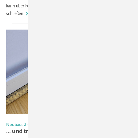
kann über Feuchtigkeitssensoren automatisch lüften und
schließen.
Foto: Paul Michael Böhm
Neubau, 3-fach-Verglasung, Lüftungsanlage
… und trotzdem Schimmel am
Fenster