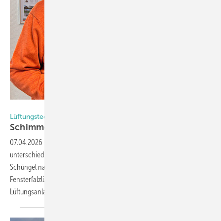
Foto: Regel-air
Lüftungstechnik
Schimmelsanierung mit
Fensterfalzlüftern
07.04.2026
-
Zwei „bauähnliche Gebäude“ , aber völlig
unterschiedliche Raumluftqualität – dieses Erlebnis prägte Patrick
Schüngel nachhaltig. Der Straelener Bauingenieur schwört seither auf
Fensterfalzlüfter und sieht klare Vorteile gegenüber teuren
Lüftungsanlagen.