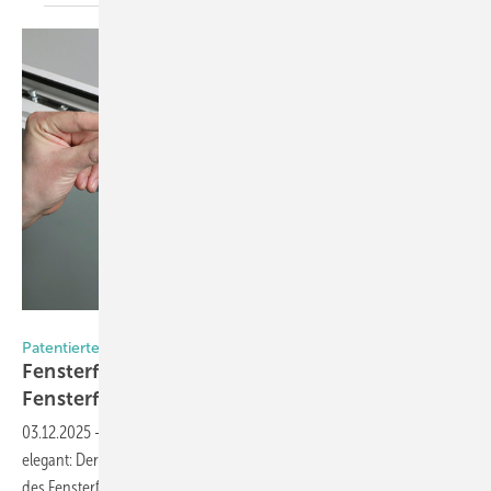
Foto: arimeo/Innoperform GmbH
Patentierte 4K-Technik von Innoperform
Fensterfalzlüfter nutzt clever den Bauraum im
Fensterfalz
03.12.2025
-
Innoperform löst das Platzproblem bei Fensterfalzlüftern
elegant: Der arimeo classic S sitzt vollständig in der Dichtungsebene
des Fensterflügels. Beschläge spielen keine Rolle mehr – die gesamte