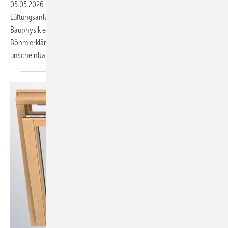
05.05.2026
-
Ein Neubau von 2022 mit 3-fach-Verglasung und
Lüf tungsanlage entwickelt Schimmelschäden am Fenster – obwohl die
Bauphysik einwandfrei funktioniert. Sachverständiger Paul Michael
Böhm erklärt, warum nicht das Bauteil das Problem ist, sondern ein
unscheinbares Detail im Alltag der
Bewohner.