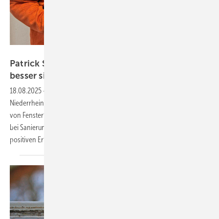
Regel-air
Patrick Schüngel: Warum Fensterfalzlüfter
besser sind als teure
Lüftungsanlagen
18.08.2025
-
Ein "Schlüsselerlebnis" mit zwei alten Häusern am
Niederrhein machte Patrick Schüngel zum überzeugten Verfechter
von Fensterfalzlüftern. Das Ingenieurbüro aus Straelen setzt seither
bei Sanierungen regelmäßig auf die Regel-air-Systeme – mit durchweg
positiven
Erfahrungen.