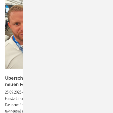
Daniel Mund / GW
Überschlag statt Falz: Regel-air entwickelt
neuen
Fensterfalzlüfter
23.09.2025
-
Mit dem FFL-smart präsentiert Regel-air einen
Fensterlüfter, der im Überschlag statt in der Dichtebene montiert wird.
Das neue Produkt erreicht Schallschutzklasse 5 und lässt sich
taktneutral in die automatisierte Fertigung
integrieren.