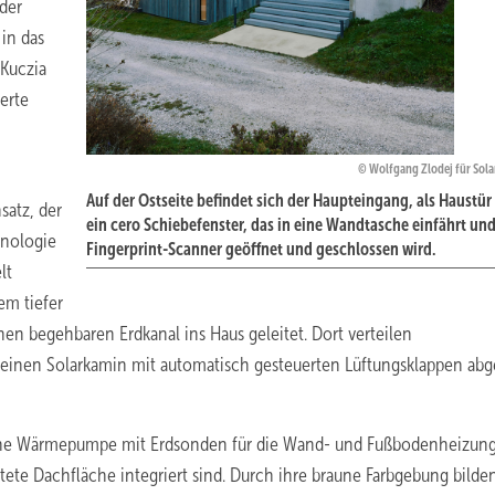
der
in das
 Kuczia
erte
Wolfgang Zlodej für Sol
Auf der Ostseite befindet sich der Haupteingang, als Haustür
satz, der
ein cero Schiebefenster, das in eine Wandtasche einfährt und
hnologie
Fingerprint-Scanner geöffnet und geschlossen wird.
lt
em tiefer
en begehbaren Erdkanal ins Haus geleitet. Dort verteilen
r einen Solarkamin mit automatisch gesteuerten Lüftungsklappen abg
 eine Wärmepumpe mit Erdsonden für die Wand- und Fußbodenheizun
ete Dachfläche integriert sind. Durch ihre braune Farbgebung bilden