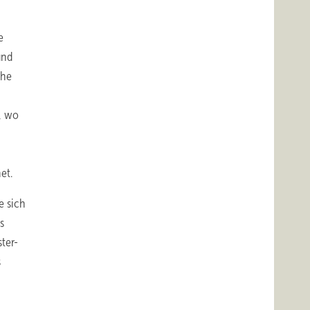
e
und
che
, wo
et.
e sich
s
ter-
s