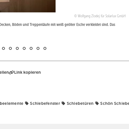
Wolfgang Zlodej für Solarlux GmbH
Decken, Böden und Treppenläufe mit weiß geölter Esche verkleidet sind. Das
eilen
Link kopieren
ebeelemente
Schiebefenster
Schiebetüren
Schön Schieb