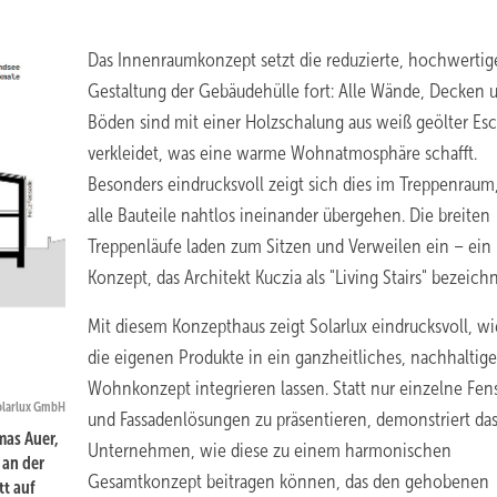
Das Innenraumkonzept setzt die reduzierte, hochwertig
Gestaltung der Gebäudehülle fort: Alle Wände, Decken 
Böden sind mit einer Holzschalung aus weiß geölter Es
verkleidet, was eine warme Wohnatmosphäre schafft.
Besonders eindrucksvoll zeigt sich dies im Treppenraum
alle Bauteile nahtlos ineinander übergehen. Die breiten
Treppenläufe laden zum Sitzen und Verweilen ein – ein
Konzept, das Architekt Kuczia als "Living Stairs" bezeichn
Mit diesem Konzepthaus zeigt Solarlux eindrucksvoll, wi
die eigenen Produkte in ein ganzheitliches, nachhaltige
Wohnkonzept integrieren lassen. Statt nur einzelne Fens
Solarlux GmbH
und Fassadenlösungen zu präsentieren, demonstriert da
mas Auer,
Unternehmen, wie diese zu einem harmonischen
 an der
Gesamtkonzept beitragen können, das den gehobenen
tt auf