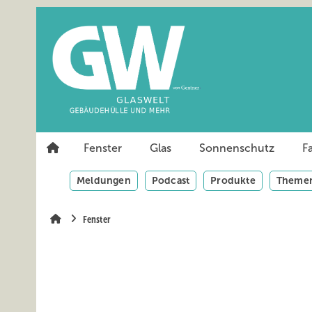
Springe
Springe
Springe
auf
auf
auf
Hauptinhalt
Hauptmenü
SiteSearch
Fenster
Glas
Sonnenschutz
F
Meldungen
Podcast
Produkte
Themen
Fenster