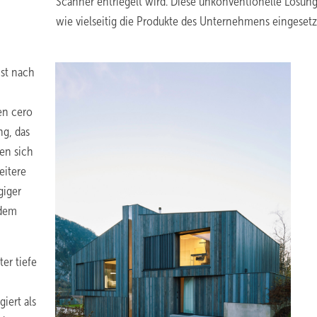
Scanner entriegelt wird. Diese unkonventionelle Lösung
wie vielseitig die Produkte des Unternehmens eingesetz
ist nach
en cero
ng, das
en sich
eitere
giger
ndem
ter tiefe
iert als