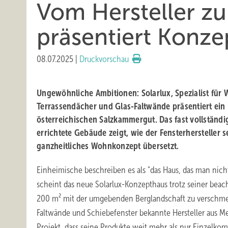
Vom Hersteller zu
präsentiert Konze
08.07.2025
|
Druckvorschau
Ungewöhnliche Ambitionen: Solarlux, Spezialist für 
Terrassendächer und Glas-Faltwände präsentiert ein
österreichischen Salzkammergut. Das fast vollständi
errichtete Gebäude zeigt, wie der Fensterhersteller 
ganzheitliches Wohnkonzept übersetzt.
Einheimische beschreiben es als "das Haus, das man nicht
scheint das neue Solarlux-Konzepthaus trotz seiner beac
200 m² mit der umgebenden Berglandschaft zu verschmelz
Faltwände und Schiebefenster bekannte Hersteller aus M
Projekt, dass seine Produkte weit mehr als nur Einzelko