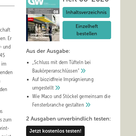
Inhaltsverzeichnis
Einzelheft
schaft
bestellen
uen. Er
r- und
Aus der Ausgabe:
 45
„Schluss mit d em Tüfteln bei
e im
Baukörperanschlüssen“
erenden
Auf biozidfreie Imprägnierung
n
umgestellt
nden
Wie Maco und Stöckel gemeinsam die
Fensterbranche
gestalten
us
2 Ausgaben unverbindlich testen:
as zum
rint-
Jetzt kostenlos testen!