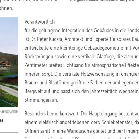
ohnen.
Verantwortlich
für die gelungene Integration des Gebäudes in die Land
ist Dr. Peter Kuczia, Architekt und Experte für solares Ba
entwickelte eine kleinteilige Gebäudegeometrie mit Vo
Rücksprüngen sowie eine vertikale Glasfuge, die als nur
Zentimeter breites Lichtband für atmosphärische Effekt
Inneren sorgt. Die vertikale Holzverschalung in changi
Braun- und Blautönen greift die Farben der umliegende
Bergwelt auf und passt sich den jahreszeitlich wechsel
Stimmungen an.
Solarlux GmbH
Besonders bemerkenswert: Der Haupteingang besteht a
es
einem elektrisch angetriebenen cero Schiebefenster, d
Öffnen sanft in eine Wandtasche gleitet und per Fingerp