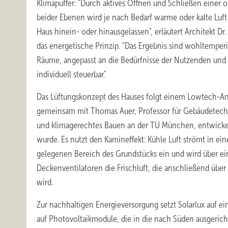
Klimapuffer: "Durch aktives Öffnen und Schließen einer o
beider Ebenen wird je nach Bedarf warme oder kalte Luft 
Haus hinein- oder hinausgelassen", erläutert Architekt Dr.
das energetische Prinzip. "Das Ergebnis sind wohltemperi
Räume, angepasst an die Bedürfnisse der Nutzenden und
individuell steuerbar."
Das Lüftungskonzept des Hauses folgt einem Lowtech-An
gemeinsam mit Thomas Auer, Professor für Gebäudetec
und klimagerechtes Bauen an der TU München, entwicke
wurde. Es nutzt den Kamineffekt: Kühle Luft strömt in ein
gelegenen Bereich des Grundstücks ein und wird über ein
Deckenventilatoren die Frischluft, die anschließend übe
wird.
Zur nachhaltigen Energieversorgung setzt Solarlux auf
auf Photovoltaikmodule, die in die nach Süden ausgericht