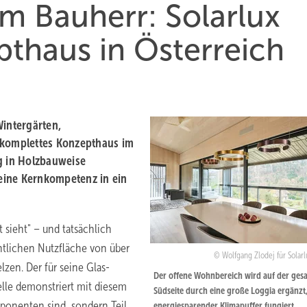
m Bauherr: Solarlux
pthaus in Österreich
Wintergärten,
 komplettes Konzepthaus im
g in Holzbauweise
seine Kernkompetenz in ein
 sieht" – und tatsächlich
htlichen Nutzfläche von über
Wolfgang Zlodej für Sola
en. Der für seine Glas-
Der offene Wohnbereich wird auf der ges
elle demonstriert mit diesem
Südseite durch eine große Loggia ergänzt, 
mponenten sind, sondern Teil
energiesparender Klimapuffer fungiert.