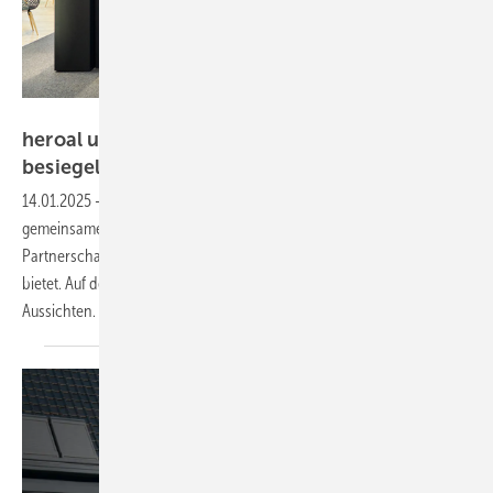
Solarlux
heroal und Solarlux: Kooperation auf der BAU
besiegelt
14.01.2025
-
Zwei deutsche Big Player an der Gebäudehülle machen
gemeinsame Sache: heroal und Solarlux starten eine strategische
Partnerschaft, die Bauherren und Fachbetrieben echte Mehrwerte
bietet. Auf der BAU in München fiel der Startschuss – mit spannenden
Aussichten.