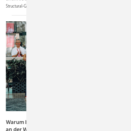
Structural-Glazing-Effekt, der die Profilansichten auf ein
Minimum...
Solarlux
Warum bei Solarlux ein Bierdeckel eingerahmt
an der Wand
hängt