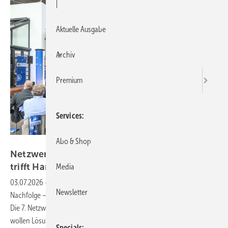
|
Aktuelle Ausgabe
Archiv
Premium
Services
Abo & Shop
Netzwerk-Frey
Netzwerk Fenstertage 2026: Extrembergsteiger
trifft
Handwerks-Unternehmer
Media
03.07.2026
-
Schwankende Aufträge, Fachkräftemangel, ungeklärte
Newsletter
Nachfolge – die Fensterbranche kämpft mit bekannten Problemen.
Die 7. Netzwerk Fenstertage am 2. und 3. September 2026 in Melle
wollen Lösungen bieten statt nur zu
klagen.
Specials