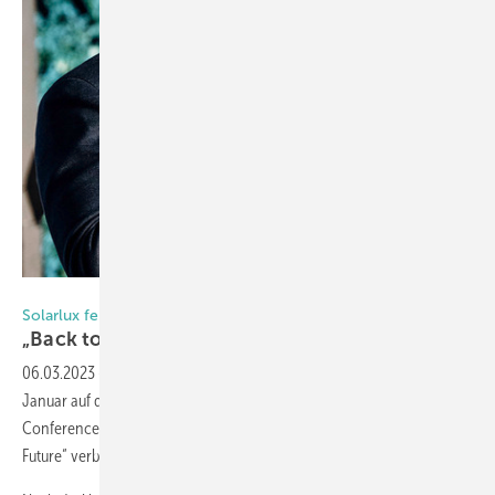
Foto: Malik Pahlmann für Solarlux
Solarlux feiert mit Partnern
„Back to the
future“
06.03.2023
-
Über 300 Teilnehmer aus 13 Ländern trafen sich Ende
Januar auf dem Solarlux Firmencampus zur Quality Partner
Conference. Erfahren Sie, was sich hinter dem Motto „Back to the
Future“ verbarg.