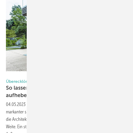
Foto: Malik Pahlmann für Solarlux GmbH
Überecklösungen mit dem Schiebefenster cero von Solarlux
So lassen sich Raumgrenzen definieren und
aufheben
04.05.2023
-
Raumkanten und -ecken definieren Räume. Je
markanter sie ausgeführt sind, desto bemerkenswerter ist in der Regel
die Architektur. Entfallen sie, entsteht der Eindruck grenzenloser
Weite. Ein stimmungsvolles Wechselspiel zwischen Innen- und