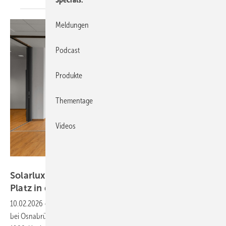
Meldungen
Podcast
Produkte
Thementage
Videos
Jorina Nordsiek / Solarlux GmbH
Solarlux: So schaffen flexible Faltwände viel
Platz in der
Volksbank
10.02.2026
-
Seit über 25 Jahren betreibt die Volksbank eG in Melle
bei Osnabrück ihre Filiale in einem historischen Altbau aus dem Jahr