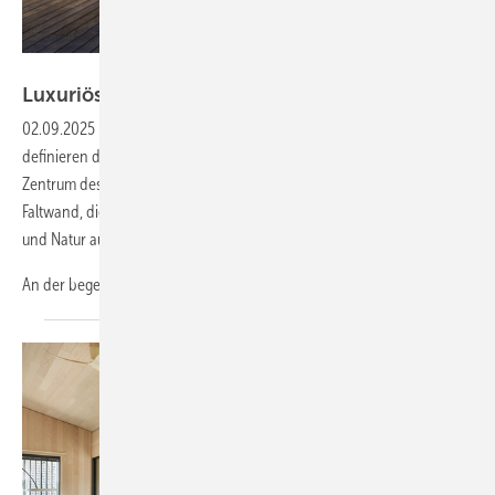
Foto: James Silverman Photography
Luxuriöse
Entgrenzung
02.09.2025
-
Fließende Übergänge zwischen drinnen und draußen
definieren diese luxuriöse Ferienvilla im schwedischen Villshärad. Im
Zentrum des architektonischen Konzepts: eine beeindruckende Glas-
Faltwand, die auf 13 Quadratmetern die Grenzen zwischen Wohnraum
und Natur auflöst.
An der begehrten
schwedischen...