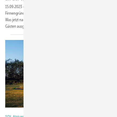
15.09.2023
-
Vor 40 Jahren skizzierten die beiden Solarlux-
Firmengründer Holtgreife und Ebbert ihre Idee auf einen Bierdeckel.
Was jetzt nach 40 Jahren daraus geworden ist, wurde mit 25.000
Gästen ausgiebig gefeiert. Auch der Bierdeckel war zu
besichtigen.
Foto: Solarlux
SDL Atrium von Solarlux: Terrassenüberdachung und Poolhaus