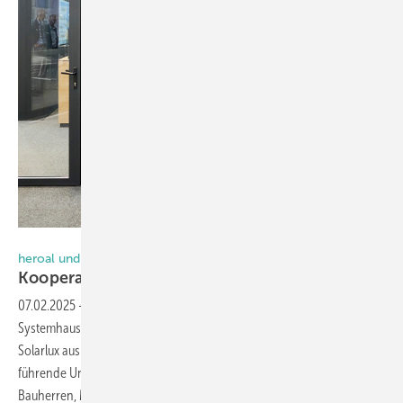
Foto: Solarlux
heroal und Solarlux
Kooperation auf der BAU
besiegelt
07.02.2025
-
Auf der BAU in München haben das Aluminium-
Systemhaus heroal aus Verl und der Fenster- und Fassadenhersteller
Solarlux aus Melle ihre Zusammenarbeit bekannt gegeben. Zwei
führende Unternehmen der Branche bündeln ihre Kompetenzen, um
Bauherren, Metallbauern und Fachhändlern innovative Lösungen