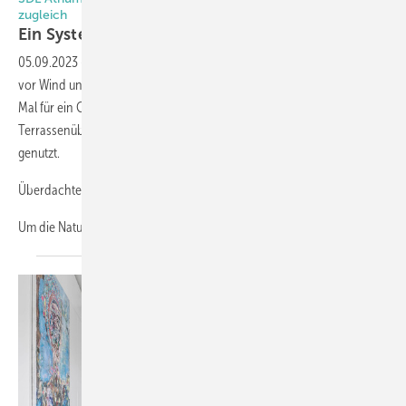
zugleich
Ein System – zwei
Anwendungen
05.09.2023
-
Glashäuser verlängern die Gartensaison und schützen
vor Wind und Regen. Ein Bauherr aus Bissendorf hat sich gleich zwei
Mal für ein Glashaus entschieden hat: Eins als klassische
Terrassenüberdachung, ein weiteres wird als gläsernes Poolhaus
genutzt.
Überdachte Terrasse
Um die Natur
ganzjährig...