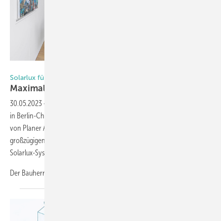
Foto: 06I14_mr_Solarlux
Solarlux für One Wall Apartment in Berlin
Maximaler Komfort auf kleinstem
Raum
2
30.05.2023
-
Eine dunkle und enge Dachgeschosswohnung mit 40 m
in Berlin-Charlottenburg wandelt sich durch das One-Wall-Konzept
von Planer Antoan Antonov, AA+ Design Studio, zu einem
großzügigen Apartment. Möglich wurde dies durch den Einsatz von
Solarlux-Systemen
Der Bauherr wünschte sich ein
kleines...