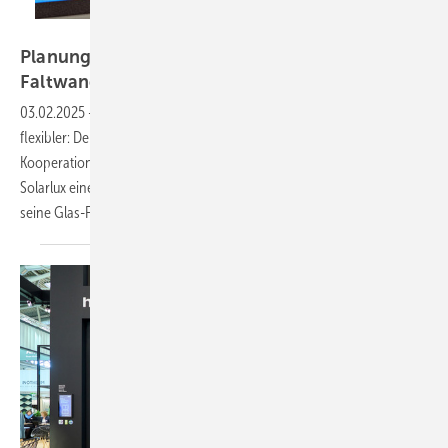
Triflex
Planungshelfer erweitert: Solarlux Glas-
Faltwand Highline jetzt
integriert
03.02.2025
-
Die Planung barrierefreier Übergänge wird noch
flexibler: Der digitale Planungshelfer Fensteranschluss, eine
Kooperation von Triflex, ACO, Siegenia, Schöck und profine, hat mit
Solarlux einen neuen Partner gewonnen. Das Unternehmen bringt
seine Glas-Faltwand Highline in das Online-Tool
ein