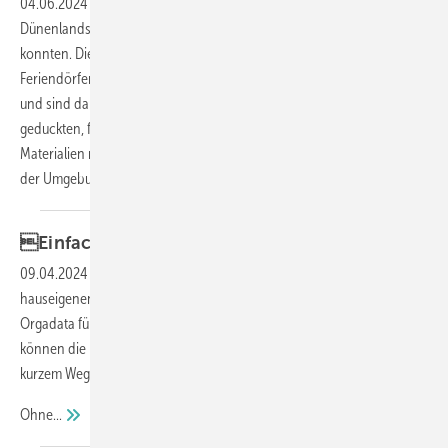
04.06.2024
-
Die Westküste Dänemarks hält faszinierende
Dünenlandschaften bereit, die sich ihre Ursprünglichkeit bewahren
konnten. Dies liegt vielerorts an der sensiblen Einbettung der
Feriendörfer in die Natur: Kein Haus überragt die umgebenden Dünen
und sind dabei vor Wind und Wetter gut geschützt. Trotz dieser
geduckten, fast abweisenden Lage öffnet sich der auf wenige
Materialien reduzierte Neubau von Architekt Jan Wenzel vollständig
der
Umgebung.
Einfacher ­konfigurier en und
­kalkulieren
09.04.2024
-
Solarlux hat eine neue Schnittstelle ­zwischen dem
hauseigenen „SLX Web Configurator“ und der Software Logikal von
Orgadata für den Fenster-, Türen- und Fassadenbau geschaffen. Damit
können die Bauelemente des niedersächsischen Spezialisten auf
kurzem Wege konfiguriert und kalkuliert werden.
Ohne...