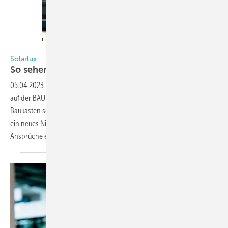
Foto: Solarlux
Solarlux
So sehen die neuen Balkonfassaden
aus
05.04.2023
-
Der Fenster- und Fassadenspezialist ­Solarlux präsentiert
auf der BAU die System­innovation Proline T: Der modulare ­Ganzglas-
Baukasten soll die technischen ­Möglichkeiten von Balkon­fassaden auf
ein neues Niveau heben und gleich­zeitig sehr hohe gestalterische
Ansprüche erfüllen, so die Entwickler. Hier die
Details.