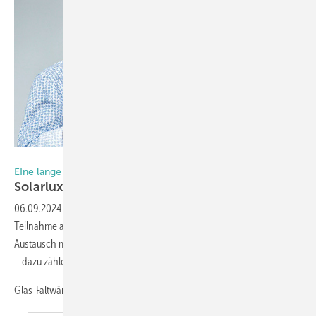
Foto: Daniel Mund / GLASWELT
EIne lange Tradition geht zu Ende
Sol arlux sagt BAU-Teilnahme an der BAU
ab
06.09.2024
-
Der Fenster- und Fassadenspezialist Solarlux hat die
Teilnahme an der BAU 2025 abgesagt. Es solle vielmehr der direkte
Austausch mit Planenden über geeignetere Kanäle intensiviert werden
– dazu zählen Showrooms in wichtigen Architekturmetropolen.
Glas-Faltwände, das cero
Maximal-Schiebefenster...