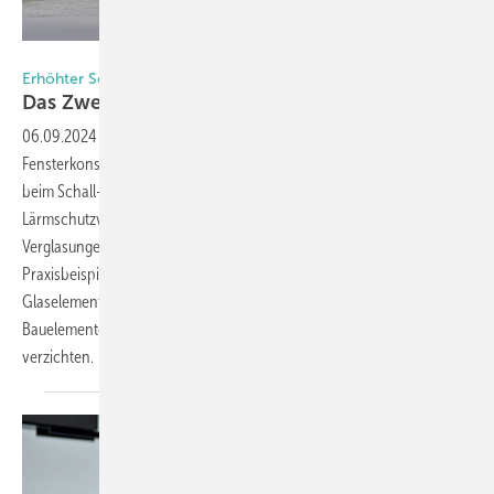
Foto: bauhaus-filmwerkstatt GmbH
Erhöhter Schallschutz mit modularen Fensterkonstruktionen
Das Zwei-Ebenen
Prinzip
06.09.2024
-
Kastenfenster, Doppelfassaden und ähnliche modulare
Fensterkonstruktionen bringen im Wohnungsbau enorme Vorteile
beim Schall- und Wärmeschutz mit sich. Oftmals können die
Lärmschutzvorgaben in verkehrsbelasteten Lagen ohne zusätzliche
Verglasungen nicht eingehalten werden. Solarlux zeigt anhand von
Praxisbeispielen auf, wie sich diese Anforderungen mit beweglichen
Glaselementen erfüllen lassen – ohne auf eine flexible Öffnung der
Bauelemente und eine natürliche Belüftung der Räume zu
verzichten.