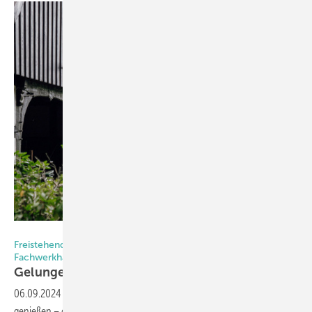
Foto: Solarlux
Freistehendes Glashaus ergänzt denkmalgeschütztes
Fachwerkhaus
Gelungene Symbiose von Alt und
Neu
06.09.2024
-
Die Natur zu jeder Jahreszeit im geschützten Raum
genießen – das ist in einem Wintergarten möglich. Auch Glashäuser