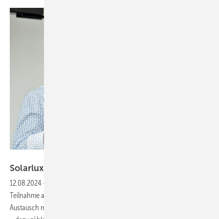
Daniel Mund / GLASWELT
Solarlux sagt Teilnahme an der BAU 2025
ab
12.08.2024
-
Der Fenster- und Fassadenspezialist Solarlux hat die
Teilnahme an der BAU 2025 abgesagt. Es solle vielmehr der direkte
Austausch mit Planenden über geeignetere Kanäle intensiviert werden