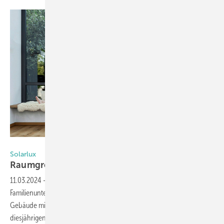
Foto: Malik Pahlmann für Solarlux
Solarlux
Raumgrenzen fließend
gestalten
11.03.2024
-
Seit über 40 Jahren entwickelt und produziert das
Familienunternehmen Solarlux bewegliche Bauelemente aus Glas, die
Gebäude mit Tageslicht fluten und Raumgrenzen aufheben. Auf der
diesjährigen Frontale zeigt der Hersteller auf über 150 m²