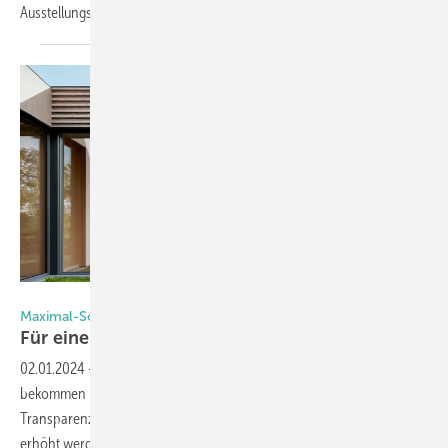
Ausstellungsfläche Wintergärten, Glashäuser
und...
Foto: Solarlux
Maximal-Schiebefenster cero IV
Für e ine Architektur voller
Licht
02.01.2024
-
Die Schiebefenster-Systeme cero von Solarlux
bekommen Nachwuchs: Mit der neuen Generation cero IV konnte die
Transparenz der bereits sehr filigranen Bauelemente zusätzlich
erhöht werden. Erreicht wird dies vornehmlich durch einen