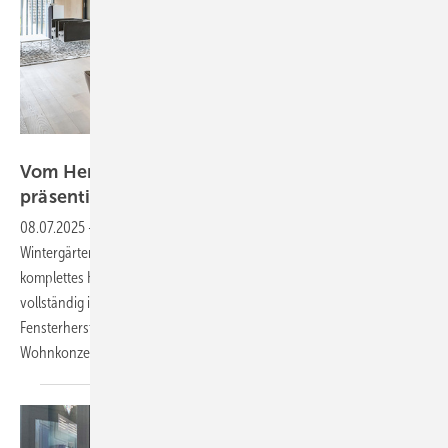
Wolfgang Zlodej für Solarlux GmbH
Vom Hersteller zum Bauherr: Solarlux
präsentiert Konzepthaus in
Österreich
08.07.2025
-
Ungewöhnliche Ambitionen: Solarlux, Spezialist für
Wintergärten, Terrassendächer und Glas-Faltwände präsentiert ein
komplettes Konzepthaus im österreichischen Salzkammergut. Das fast
vollständig in Holzbauweise errichtete Gebäude zeigt, wie der
Fensterhersteller seine Kernkompetenz in ein ganzheitliches
Wohnkonzept
übersetzt.