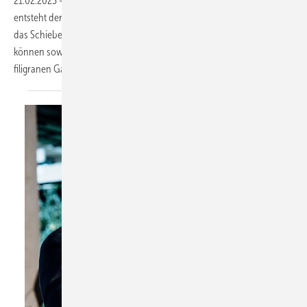
21.02.2023
-
Raumkanten und -ecken definieren Räume. Entfallen sie,
entsteht der Eindruck grenzenloser Weite. Dieses Wechselspiel erlaubt
das Schiebefenster cero von Solarlux: Die Bauelemente aus Glas
können sowohl mit offener Ecke ohne Stütze als auch mit einer
filigranen Ganzglasecke ausgeführt
werden.