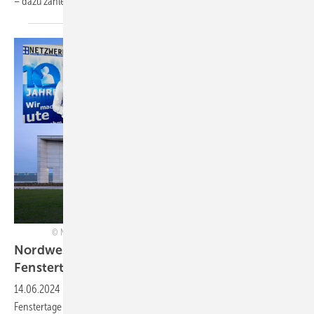
– dazu zählen Showrooms in wichtigen
Architekturmetropolen.
Netzwerk, Solarlux, Munich Strategy, ift Rosenheim, privat, Collage: GW
Nordwest-Premiere: Die 5. Netzwerk
Fenstertage 2024 in
Melle
14.06.2024
-
Am 4. und 5. September 2024 finden die 5. Netzwerk
Fenstertage im Solarlux-Forum in Melle statt und damit zum ersten Mal