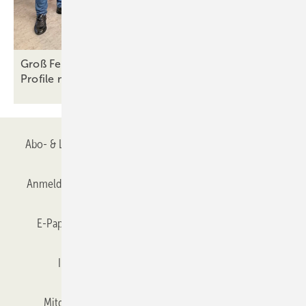
Groß Fenster + Türen kombiniert Deceuninck-
Profile mit Perfect
System
Abo- & Leserservice
AGB
Alle Inhalte chronologisch
Anmelden
Anmeldung & Registrierung
Datenschutz
E-Paper
Gentner Verlag
GLASWELT abonnieren
Impressum
Karriere bei Gentner
Team
Mitgliedschaften und Engagement
Mediaservice