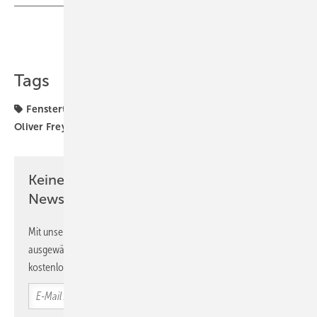
Teilen
Link kopieren
Tags
Fenstertage
Fenstervertrieb
Netzwerk Frey
Oliver Frey
Solarlux
Keine Zeit? Kein Problem mit dem GW
Newsletter!
Mit unserem Newsletter erhalten Sie regelmäßig von uns
ausgewählte Informationen und Neuigkeiten, gebündelt und
kostenlos direkt ins Postfach.