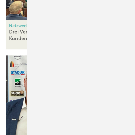
Netzwerk Frey Partnertag
Drei Vertriebsexperten zeigen Wege zu mehr
Kundenbegeisterung