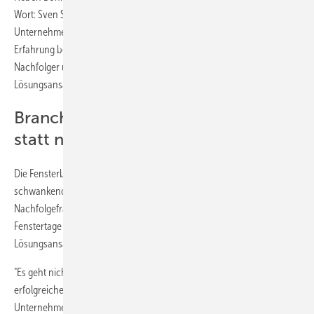
Wort: Sven Schöpker und Oliver Oettgen, beide erfolgreiche
Unternehmer und Speaker aus dem Handwerk, die aus eigener
Erfahrung berichten. Die Veranstaltung richtet sich an Unternehmer,
Nachfolger und Entscheider der Branche, die nach individuellen
Lösungsansätzen für die aktuellen Marktherausforderungen suchen.
Branche unter Druck: Aktiv gestalten
statt nur reagieren
Die Fensterbaubranche kämpft derzeit mit bekannten Problemen:
schwankende Auftragslagen, Fachkräftemangel und ungelöste
Nachfolgefragen setzen viele Betriebe unter Druck. Die Netzwerk
Fenstertage wollen hier gegensteuern und setzen auf praktische
Lösungsansätze statt theoretische Abhandlungen.
"Es geht nicht um Theorie, sondern um konkrete Perspektiven für eine
erfolgreiche, innovative und zukunftsfähige
Unternehmensausrichtung", heißt es in der Ankündigung der