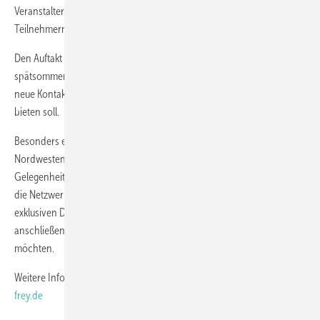
Veranstalter. Der Fokus liegt auf dem Austausch zwischen den
Teilnehmern und neuen Impulsen durch die Speaker.
Den Auftakt der zweitägigen Veranstaltung bildet ein
spätsommerlicher Grillabend, der Raum für persönliche Gespräche,
neue Kontakte und intensives Netzwerken in entspannter Atmosphäre
bieten soll.
Besonders eingeladen sind Fensterbauunternehmen aus dem
Nordwesten Deutschlands und darüber hinaus. Sie erhalten die
Gelegenheit, unverbindlich in das Netzwerk hineinzuschnuppern und
die Netzwerk-Dynamik zu erleben. Interessierte können sich über die
exklusiven Dienstleistungen für Partnerunternehmen informieren und
anschließend entscheiden, ob sie dauerhaft Teil des Netzwerk werden
möchten.
Weitere Informationen und Anmeldung unter
www.netzwerk-
frey.de