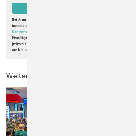
Bei Anmeldung zu diesem Newsletter bin ich damit einverstanden, über
interessante Verlags- und Online-Angebote
der Marken der Alfons W.
Gentner Verlag GmbH & Co. KG
informiert zu werden. Diese
Einwilligung kann ich jederzeit widerrufen und eine Abmeldung ist
jederzeit möglich. Informationen zum Umgang mit Daten finden Sie
auch in unserer
Datenschutzerklärung
.
Weitere Inhalte