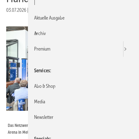
|
03.07.2026
|
Druckvorschau
Aktuelle Ausgabe
Archiv
Premium
Services
Abo & Shop
Media
Netzwerk-Frey
Newsletter
Das Netzwerk-Meeting von Oliver und Niklas Frey findet in der Solalux-
Arena in Melle statt.
Specials