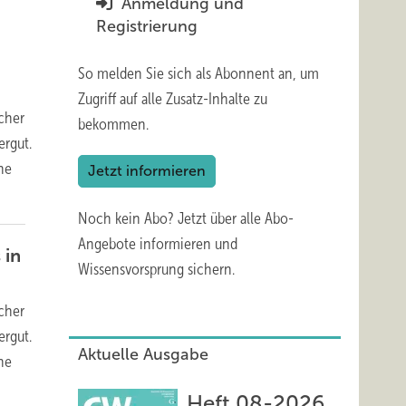
Anmeldung und
Registrierung
So melden Sie sich als Abonnent an, um
Zugriff auf alle Zusatz-Inhalte zu
ächer
bekommen.
ergut.
ine
Jetzt informieren
Noch kein Abo?
Jetzt über alle Abo-
Angebote informieren und
 in
Wissensvorsprung sichern.
ächer
ergut.
Aktuelle Ausgabe
ine
Heft 08-2026