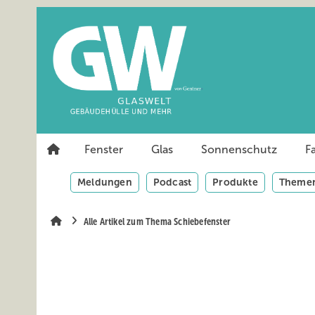
Springe
Springe
Springe
auf
auf
auf
Hauptinhalt
Hauptmenü
SiteSearch
Fenster
Glas
Sonnenschutz
F
Meldungen
Podcast
Produkte
Themen
Alle Artikel zum Thema Schiebefenster