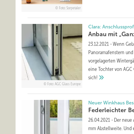
Foto: Sorpetaler
Clara: Anschlussprof
Anbau mit
„Gan
23.12.2021
-
Wenn Gebä
Panoramafenstern und G
vorgelagerten Winter­g
eine Tochter von AGC G
sich!
Foto: AGC Glass Europe
Neuer Winkhaus Bes
Federleichter B
26.04.2021
-
Der neue 
mm Abstellweite. Und 