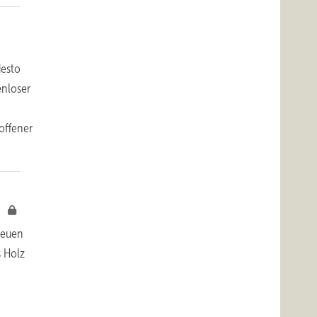
desto
enloser
offener
!
 neuen
s Holz