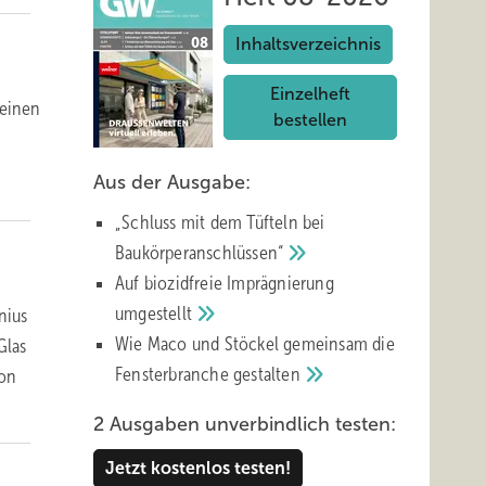
Inhaltsverzeichnis
Einzelheft
 einen
bestellen
Aus der Ausgabe:
„Schluss mit d em Tüfteln bei
Baukörperanschlüssen“
Auf biozidfreie Imprägnierung
umgestellt
nius
Wie Maco und Stöckel gemeinsam die
Glas
Fensterbranche
gestalten
ion
2 Ausgaben unverbindlich testen:
Jetzt kostenlos testen!