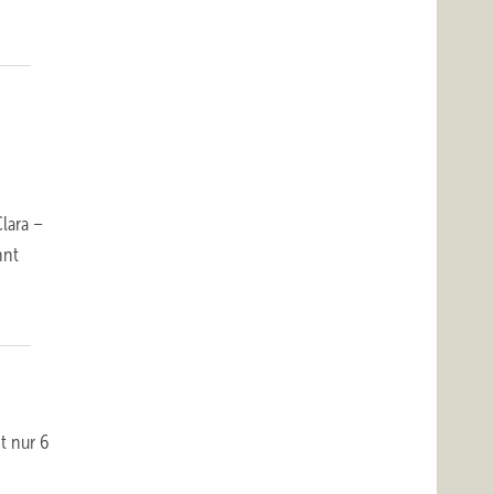
lara –
hnt
t nur 6