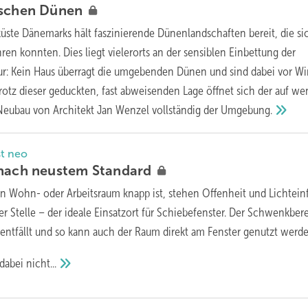
ischen
Dünen
üste Dänemarks hält faszinierende Dünenlandschaften bereit, die si
en konnten. Dies liegt vielerorts an der sensiblen Einbettung der
tur: Kein Haus überragt die umgebenden Dünen und sind dabei vor W
Trotz dieser geduckten, fast abweisenden Lage öffnet sich der auf we
 Neubau von Architekt Jan Wenzel vollständig der
Umgebung.
st neo
r nach neustem
Standard
 Wohn- oder Arbeitsraum knapp ist, stehen Offenheit und Lichteinf
er Stelle – der ideale Einsatzort für Schiebefenster. Der Schwenkber
 entfällt und so kann auch der Raum direkt am Fenster genutzt werde
 dabei
nicht...