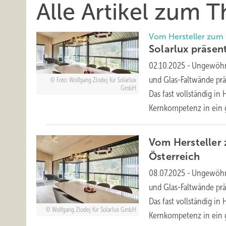
Alle Artikel zum 
Vom Hersteller zum
Solarlux präsen
02.10.2025
-
Ungewöhnl
und Glas-Faltwände prä
Foto: Wolfgang Zlodej für Solarlux
GmbH
Das fast vollständig in
Kernkompetenz in ein
Vom Hersteller 
Österreich
08.07.2025
-
Ungewöhnl
und Glas-Faltwände prä
Das fast vollständig in
Wolfgang Zlodej für Solarlux GmbH
Kernkompetenz in ein