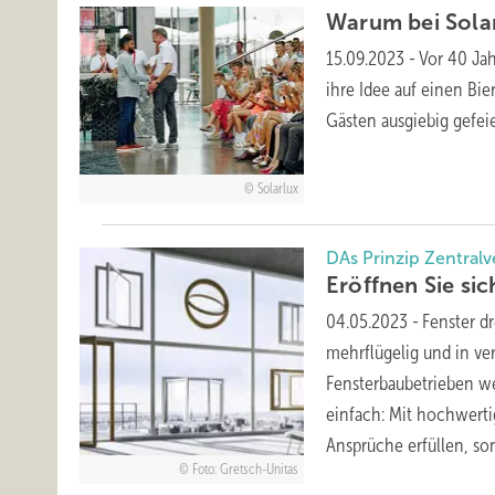
Warum bei Sola
15.09.2023
-
Vor 40 Jah
ihre Idee auf einen Bi
Gästen ausgiebig gefei
Solarlux
DAs Prinzip Zentralv
Eröffnen Sie sic
04.05.2023
-
Fenster d
mehr­flügelig und in v
Fensterbaubetrieben we
einfach: Mit hochwerti
Ansprüche erfüllen, ­so
Foto: Gretsch-Unitas