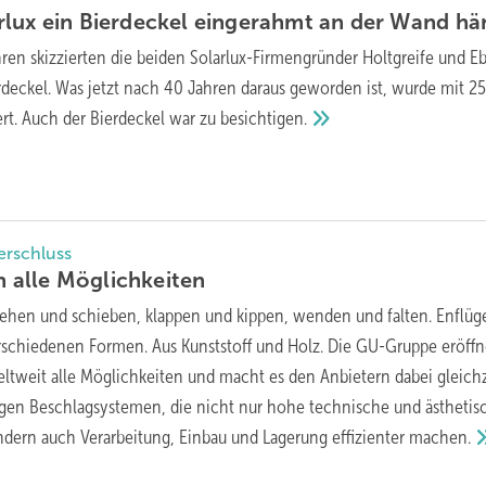
rlux ein Bierdeckel eingerahmt an der Wand
hä
ren skizzierten die beiden Solarlux-Firmengründer Holtgreife und E
erdeckel. Was jetzt nach 40 Jahren daraus geworden ist, wurde mit 2
ert. Auch der Bierdeckel war zu
besichtigen.
erschluss
h alle
Möglichkeiten
rehen und schieben, klappen und kippen, wenden und falten. Enflüge
erschiedenen Formen. Aus Kunststoff und Holz. Die GU-Gruppe eröffn
ltweit alle Möglichkeiten und macht es den Anbietern dabei gleichz
gen Beschlagsystemen, die nicht nur hohe technische und ­ästhe­tis
ndern auch Verarbeitung, ­Einbau und Lagerung effizienter
machen.