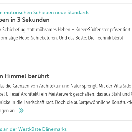
im motorischen Schieben neue Standards
ben in 3
Sekunden
er Schiebeflug statt mühsames Heben – Kneer-Südfenster präsentiert
formatige Hebe-Schiebetüren. Und das Beste: Die Technik bleibt
en Himmel
berührt
das die Grenzen von Architektur und Natur sprengt: Mit der Villa Sido
l & Tesař Architekti ein Meisterwerk geschaffen, das aus Stahl und 
rücke in die Landschaft ragt. Doch die außergewöhnliche Konstrukt
ungen
an...
us an der Westküste Dänemarks