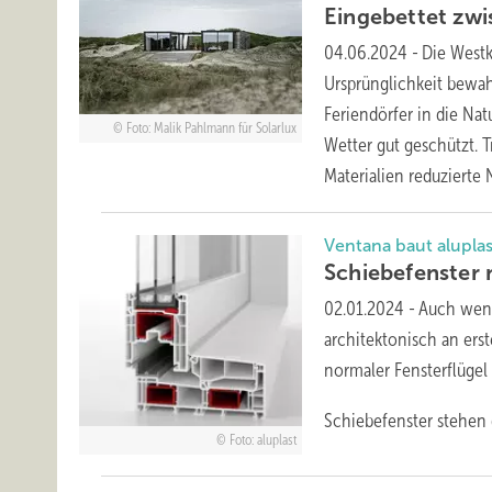
Eingebettet zw
04.06.2024
-
Die Westk
Ursprünglichkeit bewahr
Feriendörfer in die Na
Foto: Malik Pahlmann für Solarlux
Wetter gut geschützt. 
Materialien reduzierte
Ventana baut alupla
Schiebefe nste
02.01.2024
-
Auch wenn
architektonisch an erst
normaler Fensterflügel
Schiebefenster stehen
Foto: aluplast