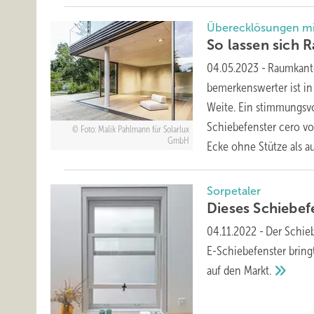
Überecklösungen mit
So lassen sich 
04.05.2023
-
Raumkante
bemerkenswerter ist in 
Weite. Ein stimmungsv
Schiebefenster cero vo
Foto: Malik Pahlmann für Solarlux
GmbH
Ecke ohne Stütze als a
Sorpetaler
Dieses Schiebef
04.11.2022
-
Der Schieb
E-Schiebefenster bringt
auf den
Markt.