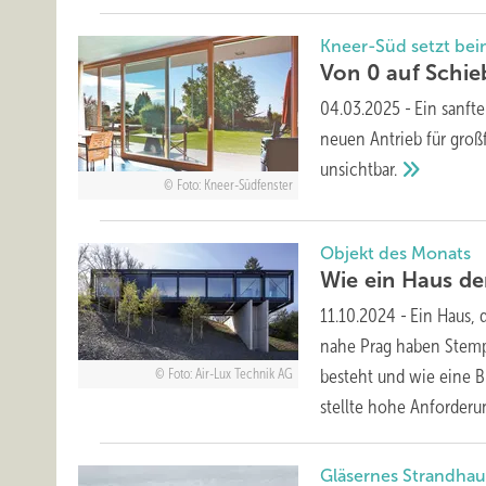
Kneer-Süd setzt be
Von 0 auf Schie
04.03.2025
-
Ein sanft
neuen Antrieb für groß
unsichtbar.
Foto: Kneer-Südfenster
Objekt des Monats
Wie ein Haus d
11.10.2024
-
Ein Haus, 
nahe Prag haben Stempe
besteht und wie eine B
Foto: Air-Lux Technik AG
stellte hohe Anforder
Gläsernes Strandha