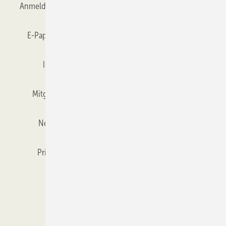
Anmelden
Anmeldung & Registrierung
Datenschutz
E-Paper
Gentner Verlag
GLASWELT abonnieren
Impressum
Karriere bei Gentner
Team
Mitgliedschaften und Engagement
Mediaservice
Newsletter
Objekt des Monats
RSS-Feed
Privacy Manager
Veranstaltungen / Webinare
Kataloge
© 2026 GLASWELT