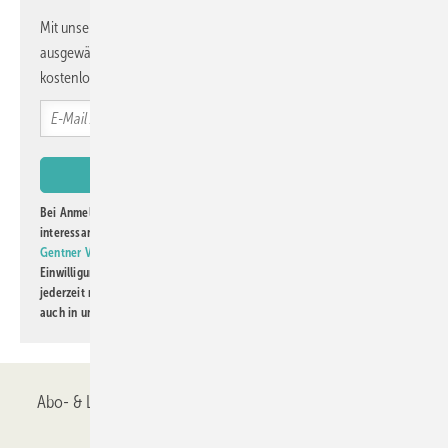
Mit unserem Newsletter erhalten Sie regelmäßig von uns
ausgewählte Informationen und Neuigkeiten, gebündelt und
kostenlos direkt ins Postfach.
Bei Anmeldung zu diesem Newsletter bin ich damit einverstanden, über
interessante Verlags- und Online-Angebote
der Marken der Alfons W.
Gentner Verlag GmbH & Co. KG
informiert zu werden. Diese
Einwilligung kann ich jederzeit widerrufen und eine Abmeldung ist
jederzeit möglich. Informationen zum Umgang mit Daten finden Sie
auch in unserer
Datenschutzerklärung
.
Abo- & Leserservice
AGB
Alle Inhalte chronologisch