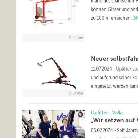
Krane des spanischen He
können Gläser und ande
zu 100 m
erreichen.
Uplifter
Neuer selbstfah
11.07.2024
-
Uplifter s
und aufgrund seiner ko
eingesetzt werden kann
Uplifter
Uplifter | Valla
„Wir setzen auf
05.07.2024
-
Seit Jahrz