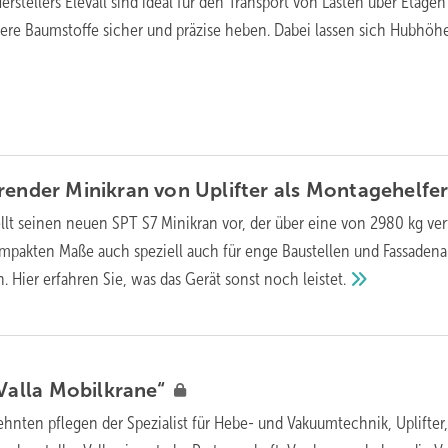
rstellers Elevall sind ideal für den Transport von Lasten über Etage
re Baumstoffe sicher und präzise heben. Dabei lassen sich Hubhöhe
render Minikran von Uplifter als
Montagehelfe
tellt seinen neuen SPT S7 Minikran vor, der über eine von 2980 kg ver
mpakten Maße auch speziell auch für enge Baustellen und Fassadena
. Hier erfahren Sie, was das Gerät sonst noch
leistet.
 Valla
Mobilkrane“
ehnten pflegen der Spezialist für Hebe- und Vakuumtechnik, Uplifter