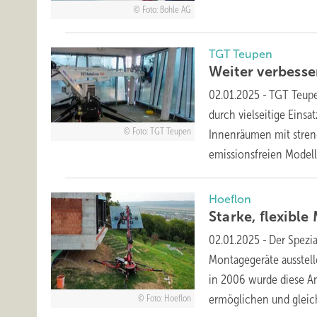
Foto: Bohle AG
TGT Teupen
Weiter verbess
02.01.2025
-
TGT Teupen
durch vielseitige Eins
Foto: TGT Teupen
Innenräumen mit streng
emissionsfreien Model
Hoeflon
Starke, flexible
02.01.2025
-
Der Spezi
Montagegeräte ausstell
in 2006 wurde diese An
ermöglichen und gleic
Foto: Hoeflon