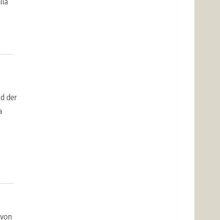
lla
nd der
a
 von