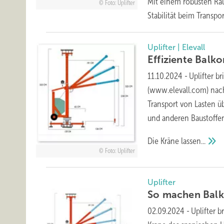
Mit einem robusten Raup
Foto: Uplifter
Stabilität beim
Transport
Uplifter | Elevall
Effiziente
Balko
11.10.2024
-
Uplifter b
(www.elevall.com) nach
Transport von Lasten ü
und an deren Baustoffe
Die Kräne
lassen...
Foto: Uplifter
Uplifter
So machen Bal
02.09.2024
-
Uplifter 