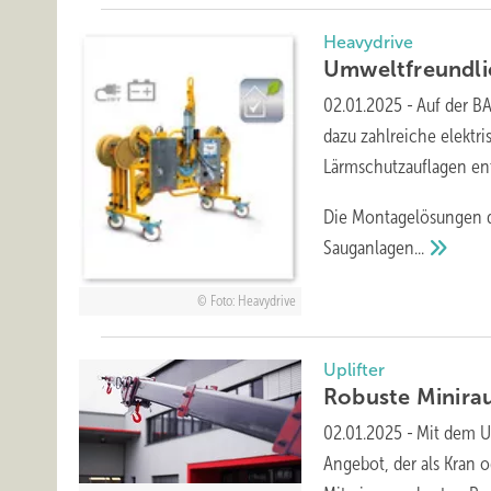
Heavydrive
Umweltfreundli
02.01.2025
-
Auf der B
dazu zahlreiche elektr
Lärmschutzauflagen en
Die Montagelösungen di
Sauganlagen...
Foto: Heavydrive
Uplifter
Robuste
Minira
02.01.2025
-
Mit dem Up
Angebot, der als Kran 