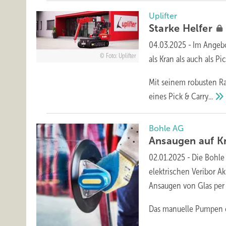
Uplifter
Starke
Helfer
04.03.2025
-
Im Angebo
Foto: Uplifter
als Kran als auch als P
Mit seinem robusten Ra
eines Pick &
Carry...
Bohle AG
Ansaugen auf
K
02.01.2025
-
Die Bohle
elektrischen Veribor A
Ansaugen von Glas per
Das manuelle Pumpen