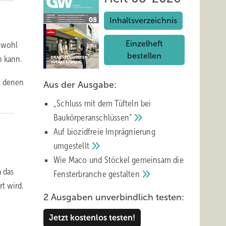
Inhaltsverzeichnis
Einzelheft
sowohl
bestellen
n kann.
t denen
Aus der Ausgabe:
„Schluss mit d em Tüfteln bei
Baukörperanschlüssen“
Auf biozidfreie Imprägnierung
umgestellt
Wie Maco und Stöckel gemeinsam die
a das
Fensterbranche
gestalten
t wird.
2 Ausgaben unverbindlich testen:
Jetzt kostenlos testen!