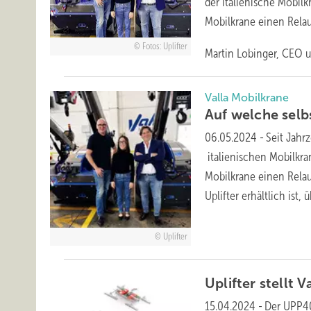
der italienische Mobilk
Mobilkrane einen Relau
Fotos: Uplifter
Martin Lobinger, CEO u
Valla Mobilkrane
Auf welche selb
06.05.2024
-
Seit Jahr
italienischen Mobilkran
Mobilkrane einen Relaun
Uplifter erhältlich ist, 
Uplifter
Uplifter stellt
15.04.2024
-
Der UPP40