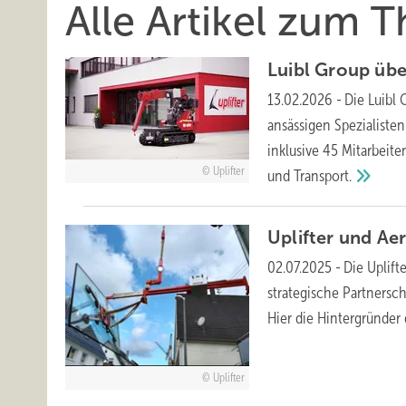
Alle Artikel zum 
Luibl Group ü
13.02.2026
-
Die Luibl
ansässigen Spezialiste
inklusive 45 Mitarbeit
Uplifter
und
Transport.
Uplifter und Ae
02.07.2025
-
Die Uplif
strategische Partnersch
Hier die Hintergründer
Uplifter