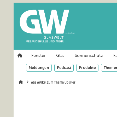
Springe
Springe
Springe
auf
auf
auf
Hauptinhalt
Hauptmenü
SiteSearch
Fenster
Glas
Sonnenschutz
F
Meldungen
Podcast
Produkte
Themen
Alle Artikel zum Thema Uplifter