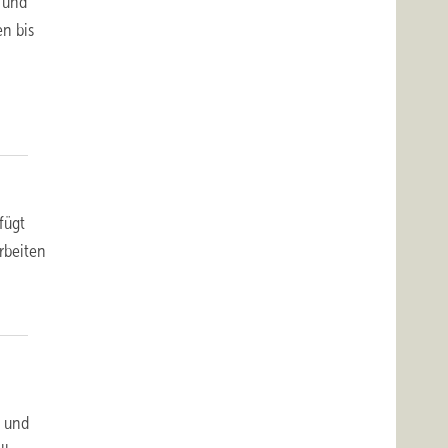
n und
n bis
r
fügt
rbeiten
, und