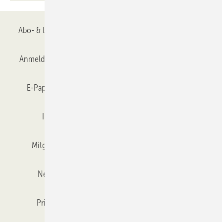
Abo- & Leserservice
AGB
Alle Inhalte chronologisch
Anmelden
Anmeldung & Registrierung
Datenschutz
E-Paper
Gentner Verlag
GLASWELT abonnieren
Impressum
Karriere bei Gentner
Team
Mitgliedschaften und Engagement
Mediaservice
Newsletter
Objekt des Monats
RSS-Feed
Privacy Manager
Veranstaltungen / Webinare