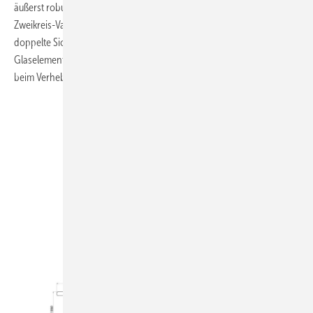
äußerst robust gebaut – Made in Germany. Er verfügt über ein
Zweikreis-Vakuumsystem, das unabhängig voneinander arbeitet, was
doppelte Sicherheit beim Transport von großen Metall- oder
Glaselementen biete. Damit entfällt eine zusätzliche Sicherheitskette
beim Verheben von Paneelen.