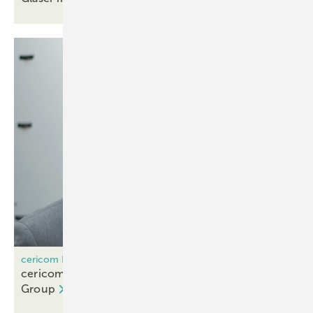
cericom Laser/Lisec
cericom Laser is now a member of the Lisec
Group