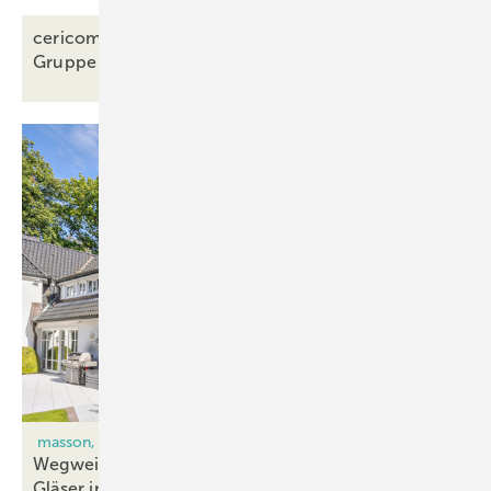
cericom Laser: Jetzt 100%tige Tochter der Lisec
Gruppe
masson, GGW & Chromogenics werden Partner
Wegweisende Kooperation bringt schaltbare
Gläser in die Welt der
Wintergärten.