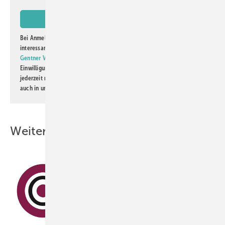
Bei Anmeldung zu diesem Newsletter bin ich damit einverstanden, über
interessante Verlags- und Online-Angebote
der Marken der Alfons W.
Gentner Verlag GmbH & Co. KG
informiert zu werden. Diese
Einwilligung kann ich jederzeit widerrufen und eine Abmeldung ist
jederzeit möglich. Informationen zum Umgang mit Daten finden Sie
auch in unserer
Datenschutzerklärung
.
Weitere Inhalte