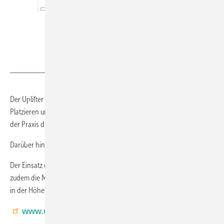
Uplifter
Der Uplifter Paneelsauger UPP400 sei eine gute Wahl für das Heben,
Platzieren und Montieren verschiedener Elemente und überzeuge in
der Praxis durch seine Langlebigkeit und störungsfreie Nutzung.
Darüber hinaus sei das Gerät sehr witterungsbeständig.
Der Einsatz des kompakten und vielseitigen UPP400 vereinfache
zudem die Montage und reduziere die Arbeitszeit. Die Saugteller sind
in der Höhe verstellbar und somit auch für Trapezbleche geeignet.
www.uplifter.com