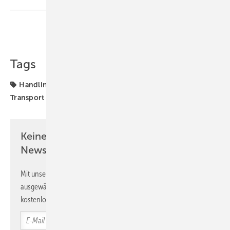
Teilen
Link kopieren
Tags
Handling und Transport
Hebegeräte
Logistik
Transport
Uplifter
Keine Zeit? Kein Problem mit dem GW
Newsletter!
Mit unserem Newsletter erhalten Sie regelmäßig von uns
ausgewählte Informationen und Neuigkeiten, gebündelt und
kostenlos direkt ins Postfach.