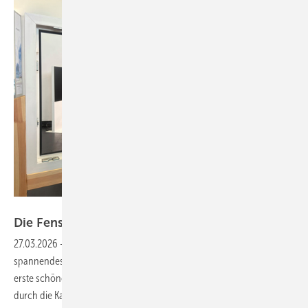
Matthias Rehberger / GW
Die Fensterbau Frontale 2026 in
Bildern
27.03.2026
-
Auch diesmal war die Messe inn Nürnberg ein
spannendes Branchen-Event auf Weltniveau. Hier zeigen wir eine
erste schöne Auswahl an Bildern von der Fensterbau Forntale 2026
durch die Kamera-Linse der GW
Redaktion