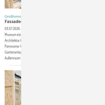
Foto: sedak
Großformatiges Isolierglas für das The story of Emily Museum
Fassadenglas: 20 Meter
Transparenz
03.07.2026
-
Im englischen Cornwall zeigt das „The story of Emily “
Museum eindrucksvoll, welches Potenzial großformatiges Glas für die
Architektur bietet. Herzstück des Neubaus ist die knapp 20 m lange
Panorama-Verglasung, die den Blick auf die historischen
Gartenanlagen freigibt und die Grenzen zwischen Innen- und
Außenraum nahezu verschwinden lässt.