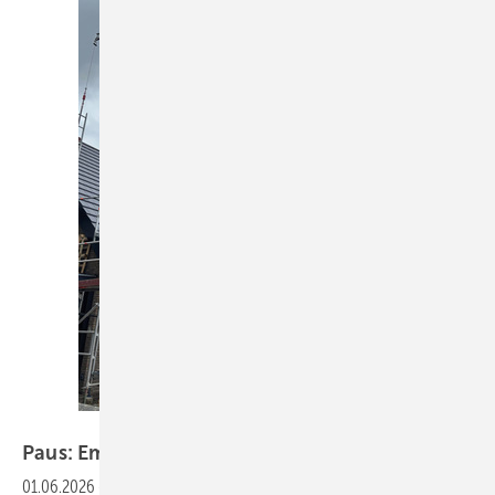
www.paus.de
Paus: Emissionsfreier
Anhängerkran
01.06.2026
-
Mit dem PTK 31 evo E stellt die Hermann Paus