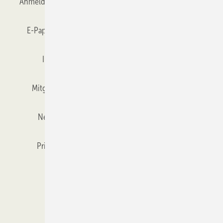
Anmelden
Anmeldung & Registrierung
Datenschutz
E-Paper
Gentner Verlag
GLASWELT abonnieren
Impressum
Karriere bei Gentner
Team
Mitgliedschaften und Engagement
Mediaservice
Newsletter
Objekt des Monats
RSS-Feed
Privacy Manager
Veranstaltungen / Webinare
Kataloge
© 2026 GLASWELT