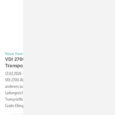
Elting Metalltechnik GmbH
Neue Kennzeichnungspflichten für Ladungssicherungssysteme
VDI 2700: Kein Bestandsschutz für ältere
Transportfahrzeuge?
13.02.2026
-
Seit dem 1. Februar 2026 gelten die Novellierungen der
VDI 2700-Richtlinie zur Ladungssicherung. Diese sehen unter
anderem zusätzliche Kennzeichnungspflichten für
Ladungssicherungssysteme vor. Was jetzt auf die Besitzer von
Transportfahrzeugen wie Lkw oder Kleintransporter zukommt, weiß
Guido Elting, Geschäftsführer bei Elting
Metalltechnik.