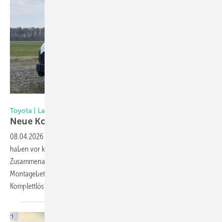
Lansing Unitra GmbH
Toyota | Lansing Unitra
Neue Kooperation bei
Branchenfahrzeugen
08.04.2026
-
Toyota Deutschland und die Lansing Unitra GmbH
haben vor kurzem zu Fensterbau 2026 ihre neue strategische
Zusammenarbeit bekannt gegeben. Ziel ist es, Handwerks- und
Montagebetrieben eine auf ihre Anforderungen zugeschnittene
Komplettlösung aus Fahrzeug und Innenausbau
anzubieten.