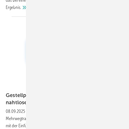
das bei einem optimierten Platzbedarf. Hier zeigen wir das
Ergebnis.
Gestellpool Europe
Gestellpool setzt neuen Digitalstandard mit
nahtloser
Schnittstellenanbindung
08.09.2025
-
Gestellpool Europe, Dienstleister für die Verwaltung von
Mehrwegtransportgestellen in der Glas- und Fensterbranche, setzt
mit der Einführung von GESAconnect einen weiteren Meilenstein in