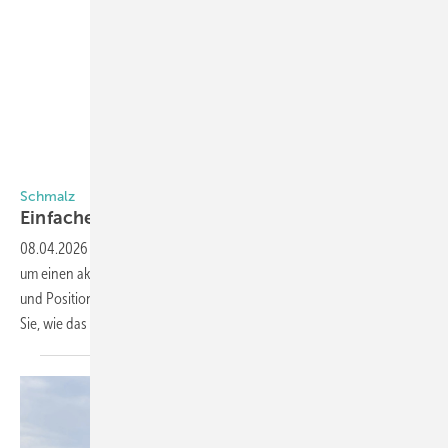
J. Schmalz GmbH
Schmalz
Einfaches Heben mit dem
Gripster
08.04.2026
-
Mit dem Gripster max erweitert Schmalz sein Portfolio
um einen akkubetriebenen Saugheber für das ergonomische Heben
und Positionieren von Glas und anderen Materialien. Hier erfahren
Sie, wie das in der Praxis
funktioniert.