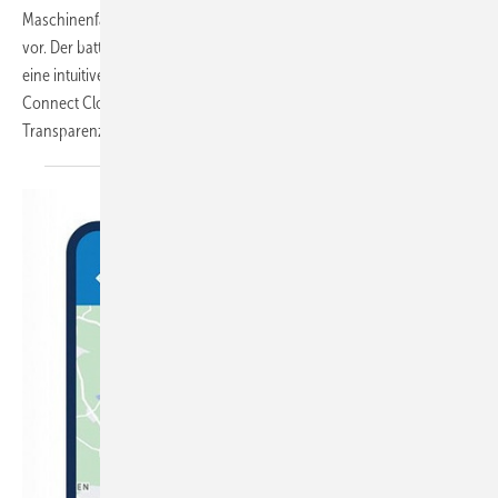
Maschinenfabrik GmbH eine Weiterentwicklung ihres Anhängerkrans
vor. Der batterieelektrische Antrieb, werkzeuglos wechselbare Akkus,
eine intuitive Funkfernsteuerung sowie die Anbindung an die Paus
Connect Cloud sollen Flexibilität, Bedienkomfort und digitale
Transparenz beim Einsatz weiter
erhöhen.