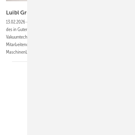
Uplifter
Luibl Group übernimmt
Uplifter
13.02.2026
-
Die Luibl Group hat den operativen Geschäftsbetrieb
des in Guteneck bei Nabburg ansässigen Spezialisten für Minikrane,
Vakuumtechnik und Glaslifter Uplifter übernommen – inklusive 45
Mitarbeitenden in den Bereichen Vermietung, Verkauf, Service,
Maschinenbedienung und
Transport.