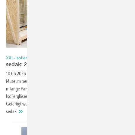
sedak
XXL-Isolierglas für das „The story of Emily“ Museum
sedak: 20 m lange
Fassadenscheibe
10.06.2026
-
Im englischen Cornwall setzt das „The story of Emily“
Museum neue Maßstäbe für großformatige XXL-Gläser. Eine knapp 20
m lange Panoramascheibe sowie sieben großformatige Dach-
Isoliergläser verbinden dort den Innen- und den Außenraum.
Gefertigt wurde die maßgeschneiderte Isolierglas-Einheit von
sedak.