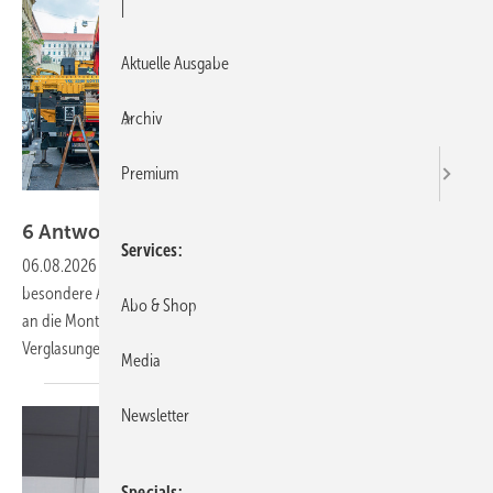
|
Aktuelle Ausgabe
Archiv
Premium
Heavydrive
6 Antworten zu XXL
Gläsern
Services
06.08.2026
-
Scheiben jenseits klassischer Standardmaße stellen
besondere Anforderungen an die Lieferkette, Fertigung, Logistik sowie
Abo & Shop
an die Montage. Hannes Spiß erläutert die Details, worauf bei XXL-
Verglasungen zu achten
ist.
Media
Newsletter
Specials