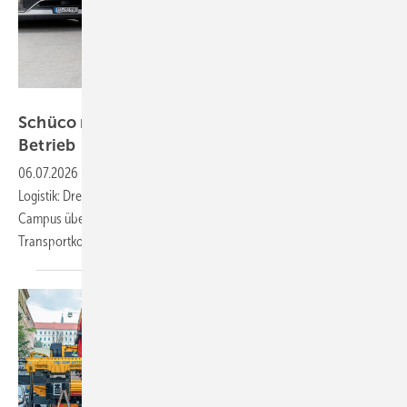
Schüco International KG
Schüco nimmt drei E-Lkw in Bielefeld in
Betrieb
06.07.2026
-
Schüco macht Ernst mit der Elektrifizierung seiner
Logistik: Drei Mercedes-Benz eActros 600 wurden am Bielefelder
Campus übergeben. Die E-Lkw mit 500 Kilometer Reichweite sollen
Transportkosten senken und jährlich 180 Tonnen CO₂
einsparen.