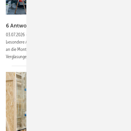
Heavydrive
6 Antworten zu XXL
Gläsern
03.07.2026
-
Scheiben jenseits klassischer Standardmaße stellen
besondere Anforderungen an die Lieferkette, Fertigung, Logistik sowie
an die Montage. Hannes Spiß erläutert die Details, worauf bei XXL-
Verglasungen zu achten
ist.