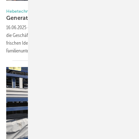
Barbaric GmbH
Hebetechnik + Logistik
Generationswechsel bei
Barbaric
16.06.2025
-
Firmengründer Stefan Barbaric übergibt nach 30 Jahren
die Geschäftsleitung an seine beiden Söhne Florian und Stefan. Mit
frischen Ideen und klarem Blick für die Zukunft wollen die beiden das
Familienunternehmen in die nächste Ära
führen.