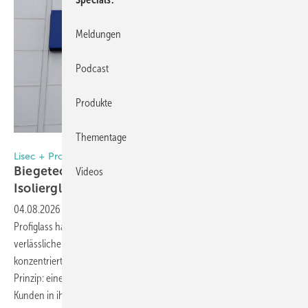
Meldungen
Podcast
Produkte
Thementage
Lisec
Lisec + Profiglass
Biegetechnik als Schlüssel zur Qualität bei
Videos
Isolierglas
04.08.2026
-
Das 1989 in Belgrad, Serbien, gegründete Unternehmen
Profiglass hat sich von einem kleinen Familienbetrieb zu einem
verlässlichen Lieferanten von Isolierglas entwickelt. Heute
konzentriert sich der Zulieferer für Fensterbauer auf ein zentrales
Prinzip: eine gleichbleibende Produktqualität zu liefern, auf die sich
Kunden in ihrer eigenen Serienproduktion verlassen
können.