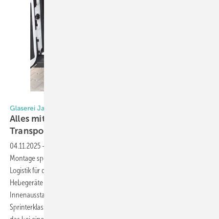
Foto: Glaserei Jansen
Glaserei Jansen setzt auf Hegla und TGT
Alles mit dabei: So sieht ein aufgeräumter
Transporter
aus
04.11.2025
-
Die Glaserei Jansen UG aus Aachen ist auf Glasbau und
Montage spezialisiert. Über Jahre hinweg hat Sascha Jansen seine
Logistik für die Baustelle immer wieder optimiert. Das schließt eigene
Hebegeräte für große Gläser mit ein. Die jüngste Optimierung ist ein
Innenausstattung von Hegla, um in einem Transporter der
Sprinterklasse einen Robby 420 von TGT sicher mitzunehmen, und