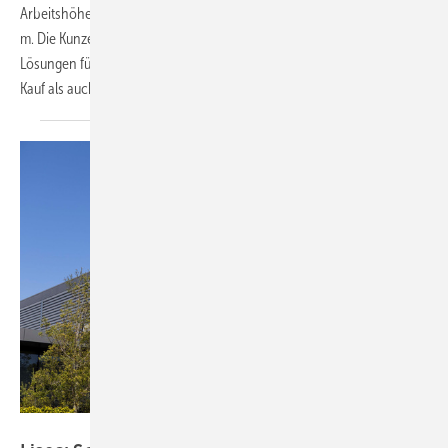
Arbeitshöhe von 54,10 m – und das bei einer Baubreite von nur 1,75
m. Die Kunze GmbH, Spezialist für Arbeitsbühnen, Krane und
Lösungen für den Höhenzugang, bietet diese Maschine sowohl zum
Kauf als auch zur Miete
an.
Lisec