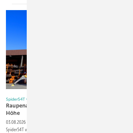
Kunze GmbH
Spider54T von Platform Basket
Raupenarbeitsbühne: Für Montagen bis in 54 m
Höhe
03.08.2026
-
Hoch hinaus, auch wenn der Weg dorthin eng wird: Die
Spider54T von Platform Basket erreicht eine beeindruckende