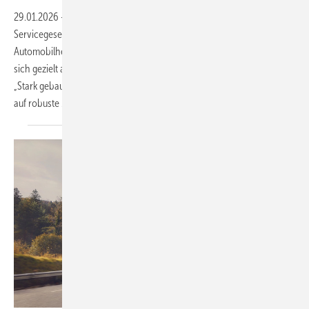
29.01.2026
-
Mit ihrer ersten gemeinsamen Sonderaktion bündeln die
Servicegesellschaft Deutsches Handwerk (SDH) und der britische
Automobilhersteller Ineos Automotive ihre Kompetenzen und richten
sich gezielt an professionelle Handwerksbetriebe. Unter dem Motto
„Stark gebaut für echte Profis“ richtet sich die Aktion an Betriebe, die
auf robuste Mobilität und zuverlässige Technik angewiesen
sind.