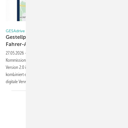
Gestellpool Europe
GESAdrive 2.0
Gestellpool veröffentlicht neue Version der
Fahrer-App
27.05.2026
-
Gestellpool Europe hat seine Fahrer- und
Kommissionierer-App GESAdrive umfassend überarbeitet. Die neue
Version 2.0 ist ab sofort im Google Play Store verfügbar. Sie
kombiniert ein modernes Redesign mit erweiterten Funktionen für die
digitale Verwaltung und Erfassung von Gestellen. Hier die
Details.