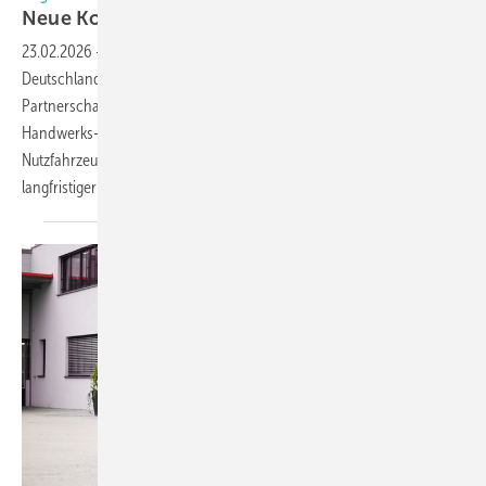
Neue Kooperation von Lansing Unitra und Toyot
23.02.2026
-
Zur FENSTERBAU FRONTALE 2026 starten Toyota
Deutschland und die Lansing Unitra GmbH eine strategische
Partnerschaft. Ziel ist ein maßgeschneidertes Komplettangebot für
Handwerks- und Montagebetriebe: ein sofort einsatzbereites
Nutzfahrzeug inklusive branchenspezifischer Ausstattung und
langfristiger
Garantie.