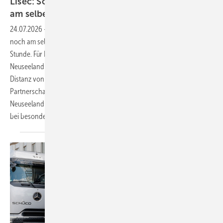
Lisec: So geht Ersatzteillieferung in Neuseeland
am selben
Tag
24.07.2026
-
Glasscorp und Lisec: Ersatzteillieferung in Neuseeland
noch am selben TagWenn es auf Präzision ankommt, zählt jede
Stunde. Für Lisec mit Hauptsitz in Österreich und Glasscorp mit Sitz in
Neuseeland ist die schnelle Lieferung von Ersatzteilen über eine
Distanz von 18.000 km eine echte Herausforderung. Dank enger
Partnerschaft und durchdachter Logistik profitieren Kunden in
Neuseeland von einem außergewöhnlichen Ersatzteilservice – selbst
bei besonders dringenden
Anfragen.