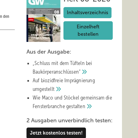
Inhaltsverzeichnis
an den
Einzelheft
bestellen
Aus der Ausgabe:
App,
„Schluss mit d em Tüfteln bei
den,
Baukörperanschlüssen“
Auf biozidfreie Imprägnierung
umgestellt
Wie Maco und Stöckel gemeinsam die
Fensterbranche
gestalten
2 Ausgaben unverbindlich testen:
Jetzt kostenlos testen!