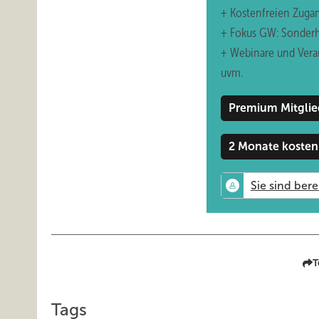
+ Kostenfreien Zuga
+ Fokus GW: Sonderh
+ Webinare und Vera
uvm.
Premium Mitglie
2 Monate kosten
T
Tags