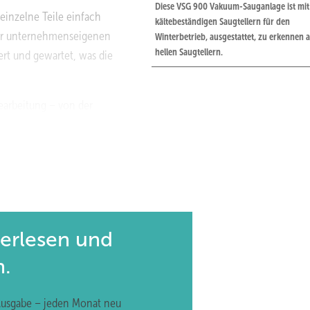
Diese VSG 900 Vakuum-Sauganlage ist mit
inzelne Teile einfach
kältebeständigen Saugtellern für den
 der unternehmenseigenen
Winterbetrieb, ausgestattet, zu erkennen 
hellen Saugtellern.
ert und gewartet, was die
bearbeitung – von der
unikation – erfolgt bei Heavydrive digital. Mit der firmeneigenen 
arbeiter und Monteure weltweit schnell und effizient betreut wer
App in Deutsch, Englisch, Französisch und Russisch, der Heavydrive
terlesen und
n.
Ausgabe – jeden Monat neu