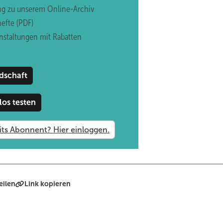
ng zu unserem Online-Archiv
efte (PDF)
nstaltungen mit Rabatten
dschaft
los testen
eilen
Link kopieren