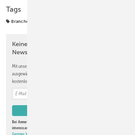
Tags
Branchenradar
Innentüren
Interieur
Türen
Keine Zeit? Kein Problem mit dem GW
Newsletter!
Mit unserem Newsletter erhalten Sie regelmäßig von uns
ausgewählte Informationen und Neuigkeiten, gebündelt und
kostenlos direkt ins Postfach.
Bei Anmeldung zu diesem Newsletter bin ich damit einverstanden, über
interessante Verlags- und Online-Angebote
der Marken der Alfons W.
Gentner Verlag GmbH & Co. KG
informiert zu werden. Diese