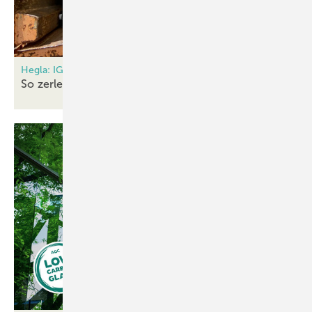
Hegla: IG2Pieces Isolierglas Recycling
So zerlegt man alte
ISO-Einheiten