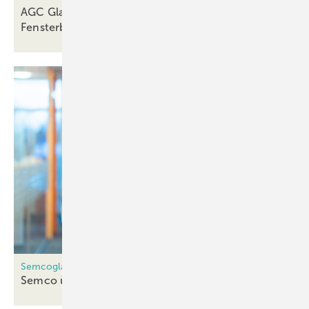
AGC Glass Europe: Low-Carbon-Gläser für
Fensterbauer
Dovista
Semcoglas-Gruppe
Semco übernimmt caleoglas
Murr