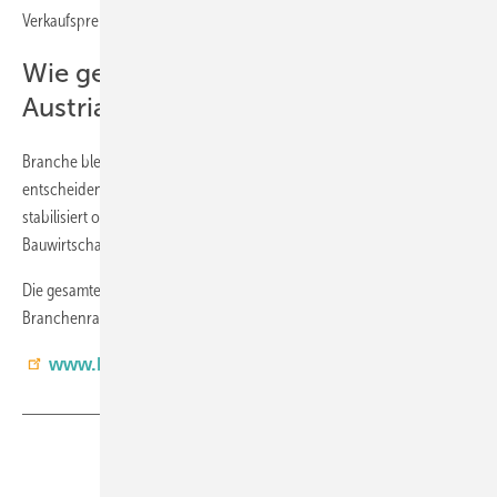
Verkaufspreis ging um 1,4 Prozent zurück.
Wie geht es bei den Innentüren in
Austria weiter?
Branche bleibt unter Druck: Die rückläufige Baukonjunktur bleibt der
entscheidende Faktor für den Markt. Ob sich der Trend 2025
stabilisiert oder der Abschwung anhält, wird maßgeblich von der
Bauwirtschaft abhängen.
Die gesamte Studie mit detaillierten Zahlen und Prognosen gibt es bei
Branchenradar.com Marktanalyse.
www.branchenradar.com
Teilen
Link kopieren