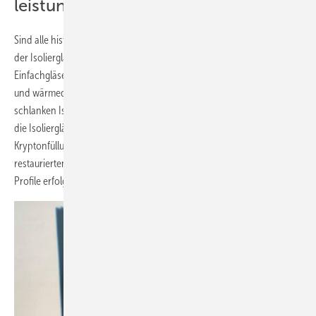
leistungsfähig
Sind alle historischen Scheiben entnommen und aufgearbeitet, erfolgt
der Isolierglasbau. Die unter 3 mm dünnen mundgeblasenen
Einfachgläser werden voraussichtlich mit einem 4 mmAbstandhalter
und wärmedämmbeschichteten Innenscheiben zu etwa 10 mm
schlanken Isoliergläsern aufgebaut. Mit Argongas-Füllung erreichen
2
die Isoliergläser später einen Ug-Wert von 2,5 W/(m
k), mit
Kryptonfüllung sogar 1,9 W/(m2k). Final soll der Wiedereinbau in die
restaurierten und entsprechend der höheren Dicke bearbeiteten
Profile erfolgen.