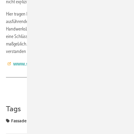
nicht explizit vorgesehen, ist sie später kaum noch durchsetzbar.
Hier tragen Bauherren, Denkmalbehörden, planende Büros und
ausführende Gewerke Verantwortung. Insbesondere
Handwerksbetriebe, die Fenster restaurieren oder erneuern, nehmen
eine Schlüsselrolle ein und prägen die Entscheidungsfindung
maßgeblich. Historisches Glas muss als bewertbare Bausubstanz
verstanden werden – nicht als Störfaktor im Projektablauf.
www.sollingglas.de
Teilen
Link kopieren
Tags
Fassadenglas
Flachglas
Isolierglas
Produktion