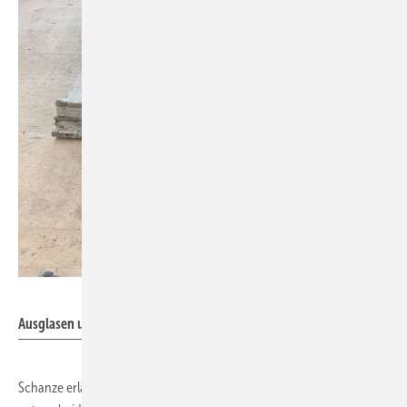
Sollingglas
Ausglasen und Entfernen von Kittresten in Handarbeit.
Schanze erläutert: „Die in diesem Fall mundgeblasenen Scheiben