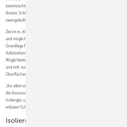
beeinträchtigt wird, sind optische Alterungsspuren wie oberflächliche
Kratzer, Schlieren oder leichte Korrosionserscheinungen nicht
zwangsläufig Ausschlusskriterien.
Ziel ist es, die Wiederverwendbarkeit objektbezogen einzuschätzen
und mögliche Risiken frühzeitig zu erkennen. Die Bewertung bildet die
Grundlage für alle weiteren Entscheidungen. Die anschließende
Aufarbeitung der Verglasungen erfolgt unter Berücksichtigung aller
Möglichkeiten. Die Scheibenoberflächen werden schonend gereinigt
und evtl. nasschemisch so eingestellt, dass ein geeigneter
Oberflächenzustand für die weitere Verarbeitung entsteht.
„Vor allem ein sauberer, haftfähiger Rand ohne tiefergehende Risse ist
die Voraussetzung für die erfolgreiche Weiterverarbeitung zu
Isolierglas und auch für die langfristige Gebrauchstauglichkeit“,
erläutert Schanze.
Isolierglasbau: Schlank und