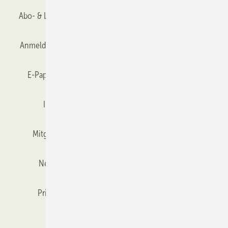
Abo- & Leserservice
AGB
Alle Inhalte chronologisch
Anmelden
Anmeldung & Registrierung
Datenschutz
E-Paper
Gentner Verlag
GLASWELT abonnieren
Impressum
Karriere bei Gentner
Team
Mitgliedschaften und Engagement
Mediaservice
Newsletter
Objekt des Monats
RSS-Feed
Privacy Manager
Veranstaltungen / Webinare
Kataloge