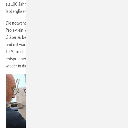
als 100 Jahre alten Einfachgläser sollen als wärmedämmende
Isoliergläser zurück in die originalen Rahmen gelangen.
Die notwendige Expertise in Sachen Re-Use bringt Sollingglas ins
Projekt ein, die eine Methode entwickelt haben, um die historischen
Gläser zu bewerten, zerstörungsfrei aus den Profilen zu entnehmen
und mit wärmedämmbeschichteten dünnen Gegenscheiben zu rund
10 Millimeter schlanken Isoliergläsern zu verarbeiten. Nach
entsprechender Bearbeitung der Profile gelangen sie so ertüchtigt
wieder in die originalen Fenster.