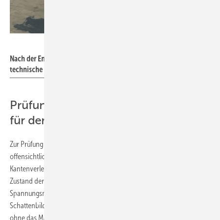
Sollingglas
Nach der Entnahme folgt die Reinigung der Gläser und auch deren
technische Bewertung.
Prüfung entscheidet über Eignung
für den Re-Use
Zur Prüfung identifizieren Schanze und seine Mitarbeiter nicht nur
offensichtliche Schäden wie Risse, Ausbrüche oder starke
Kantenverletzungen, sondern auch innere Spannungen und den
Zustand der Glasoberfläche. Dies geschieht mit
Spannungsmessungen im polarisierten Licht und
Schattenbildprojektionen, die eine differenzierte Bewertung erlauben,
ohne das Material zu verändern. Wenn die Funktion nicht