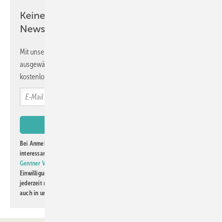
Keine Zeit? Kein Problem mit dem GW
Newsletter!
Mit unserem Newsletter erhalten Sie regelmäßig von uns
ausgewählte Informationen und Neuigkeiten, gebündelt und
kostenlos direkt ins Postfach.
Bei Anmeldung zu diesem Newsletter bin ich damit einverstanden, über
interessante Verlags- und Online-Angebote
der Marken der Alfons W.
Gentner Verlag GmbH & Co. KG
informiert zu werden. Diese
Einwilligung kann ich jederzeit widerrufen und eine Abmeldung ist
jederzeit möglich. Informationen zum Umgang mit Daten finden Sie
auch in unserer
Datenschutzerklärung
.