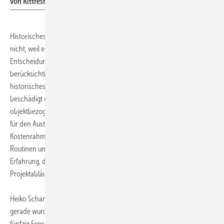
von Kittresten dann per Hand erfolgen kann.
Historisches Fensterglas wird in der Restaurierung häufig ersetzt –
nicht, weil es unbrauchbar wäre, sondern weil es im Planungs- und
Entscheidungsprozess bislang kaum für den Wiedereinsatz
berücksichtigt wird. Ein Grund ist die verbreitete pauschale Annahme,
historisches Glas sei grundsätzlich zu fragil, wahrscheinlich
beschädigt oder technisch nicht integrierbar – häufig ohne
objektbezogene Prüfung des vorhandenen Materials. Und während
für den Austausch von Verglasungen klare Abläufe, Normen und
Kostenrahmen existieren, bewegt sich Re-Use außerhalb etablierter
Routinen und erfordert Abstimmungen, fachliche Bewertung und
Erfahrung, da sie kein fester Bestandteil standardisierter
Projektabläufe ist.
Heiko Schanze, Geschäftsführer von Sollingglas, zeigt, dass es geht –
gerade wurden die ersten Scheiben ausgeglast, insgesamt sollen rund
fünfzig Fenster (mit 200 Scheiben) denkmalgerecht saniert werden: