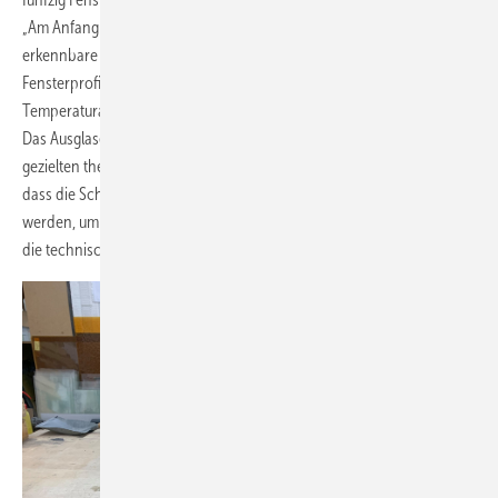
„Am Anfang steht die genaue Kartierung der Scheiben und Fenster,
erkennbare Fehler werden eingezeichnet. Anschließend werden die
Fensterprofile in den Ofen gelegt und in einem sanften
Temperaturanstieg auf die ideale Ausglasungstemperatur gebracht.
Das Ausglasen und Entfernen von Kittresten lässt sich nach der
gezielten thermischen Vorbehandlung per Hand erledigen. Wichtig ist,
dass die Scheiben gekennzeichnet und fenstergenau dokumentiert
werden, um sie später sicher zuzuordnen.“ Nach der Entnahme folgt
die technische Bewertung der Gläser.