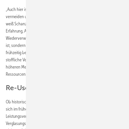
„Auch hier ist handwerkliche Präzision gefragt, um Spannungen zu
vermeiden und die Langlebigkeit des Gesamtsystems sicherzustellen“,
weiß Schanze. „Der gesamte Prozess ist anspruchsvoll und erfordert
Erfahrung, Abstimmung und Zeit – er zeigt aber auch, dass die
Wiederverwendung (Re-Use) von Glas kein theoretisches Konstrukt
ist, sondern eine handwerklich beherrschbare Option, wenn sie
frühzeitig berücksichtigt wird. Während ein Recycling auf die
stoffliche Verwertung abzielt, bietet der Re-Use einen deutlich
höheren Mehrwert in Bezug auf Authentizität und die
Ressourcenschonung.“
Re-Use frühzeitig prüfen macht Sinn
Ob historisches Glas wiederverwendet werden kann, entscheidet
sich im frühen Projektverlauf. Ausschreibungen,
Leistungsverzeichnisse und technische Vorgaben legen fest, welches
Verglasungssystem zum Einsatz kommt. Wird die Wiederverwendung