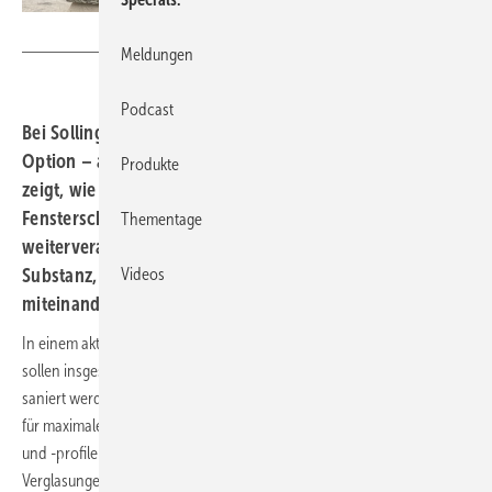
Sollingglas
Meldungen
Podcast
Bei Sollingglas wird Re-Use von Glas zur praxisnahen
Option – auch im Denkmalschutz. Ein aktuelles Projekt
Produkte
zeigt, wie über 100 Jahre alte, mundgeblasene
Fensterscheiben zu schlanken Isoliergläsern
Thementage
weiterverarbeitet werden. Damit lassen sich historische
Substanz, Energieeffizienz und Ressourcenschonung
Videos
miteinander verbinden.
In einem aktuellen Projekt eines der großen Baudenkmalsanierer
sollen insgesamt 50 Fenster eines historischen Gebäudes energetisch
saniert werden. Wegen des baugeschichtlich hohen Anspruchs und
für maximale Nachhaltigkeit sollen dabei nicht nur die Holzrahmen
und -profile aufgearbeitet werden, sondern auch die historischen
Verglasungen: Die im Zylinderverfahren mundgeblasenen und mehr