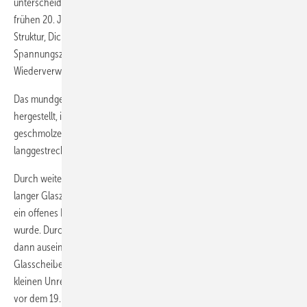
unterscheiden sich deutlich von den gezogenen Industriegläsern des
frühen 20. Jahrhunderts – in ihrer Materialzusammensetzung,
Struktur, Dicke, Oberflächenbeschaffenheit und ihrem
Spannungszustand. Diese Faktoren entscheiden, ob ein Glas zur
Wiederverwendung geeignet ist.“
Das mundgeblasene Fensterglas des umfangreichen Projektes wurde
hergestellt, indem der Glasmacher mit der „Pfeife“ einen Tropfen
geschmolzenes Glas aus dem Ofen aufnahm und daraus eine
langgestreckte Glasblase blies.
Durch weiteres Blasen, Schwenken und Strecken wurde daraus ein
langer Glaszylinder hergestellt und an beiden Enden geöffnet, sodass
ein offenes Rohr entstand, das anschließend längs aufgeschnitten
wurde. Durch das erneute Erhitzen im Streckofen konnte der Zylinder
dann auseinandergeklappt und geglättet werden, sodass eine flache
Glasscheibe entstand. Das Ergebnis: ein leicht welliges Fensterglas mit
kleinen Unregelmäßigkeiten – typisch für ältere historische Gebäude
vor dem 19. Jahrhundert.