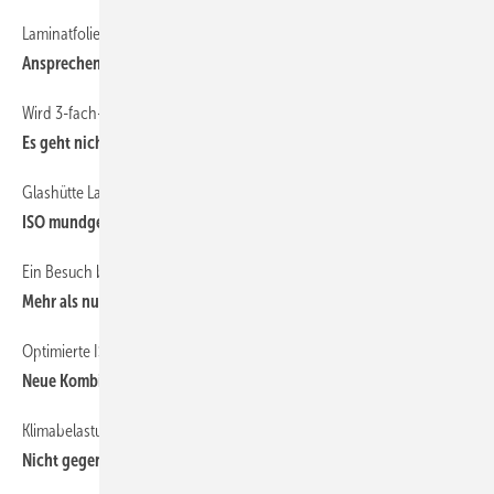
Laminatfolien
42
Ansprechende Vielfalt
Wird 3-fach-ISO ein Muss für Alufenster?
46
Es geht nicht mehr ohne
Glashütte Lamberts
48
ISO mundgeblasen
Ein Besuch bei Edgetech Europe
38
Mehr als nur ein Spacer-Hersteller
Optimierte ISO-Fertigung
40
Neue Kombi für mehr Produktivität
Klimabelastung von Dreifach-Isoliergläsern
44
Nicht gegen die Natur arbeiten