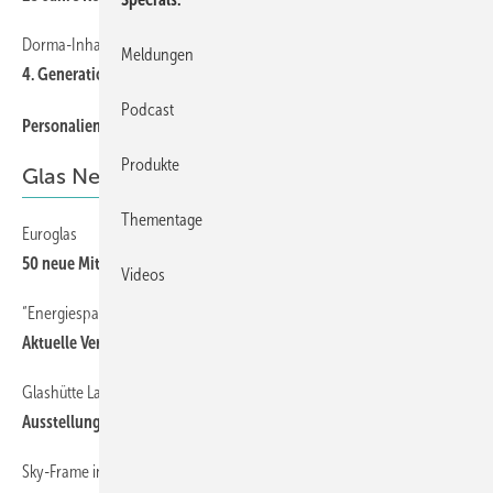
Dorma-Inhaber Mankel Leitet GenerationenÜbergang ein
6
Meldungen
4. Generation geht an den Start
Podcast
6
Personalien
Produkte
Glas News
Thementage
Euroglas
36
50 neue Mitarbeiter
Videos
“Energiesparen mit Glas“ —
36
Aktuelle Verkaufshilfen
Glashütte Lamberts
36
Ausstellung in Berlin
Sky-Frame in Architekturmuseum
36