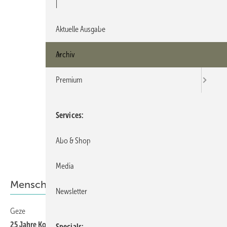
|
Aktuelle Ausgabe
Archiv
Premium
Services
Abo & Shop
Media
Menschen
Newsletter
Geze
6
25 Jahre Kontinuität — Jubiläum eines Erfinders
Specials