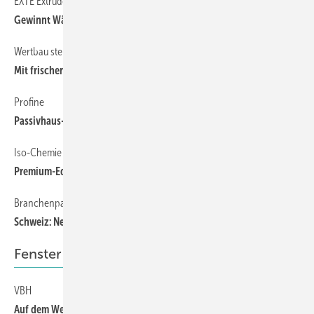
EXTE Extrudertechnik GmbH
18
Gewinnt Wärme hinzu
Wertbau stellt Konzept eines Zukunftsfensters
14
Mit frischen Konzepten weiter wachsen
Profine
19
Passivhaus-Varianten erhältlich
Iso-Chemie
18
Premium-Edition eines Klassikers
Branchenpanel Fenster 2008
15
Schweiz: Neubau ganz stark
Fenster und Fassade News
VBH
10
Auf dem Weg zur Weltmarke