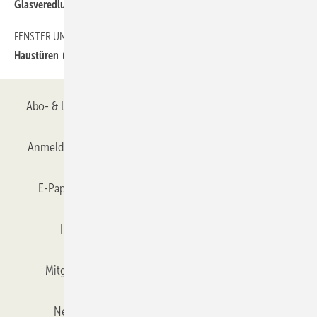
Glasveredlung
FENSTER UND FASSADE
58
Haustüren
Abo- & Leserservice
AGB
Alle Inhalte chronologisch
Anmelden
Anmeldung & Registrierung
Datenschutz
E-Paper
Gentner Verlag
GLASWELT abonnieren
Impressum
Karriere bei Gentner
Team
Mitgliedschaften und Engagement
Mediaservice
Newsletter
Objekt des Monats
RSS-Feed