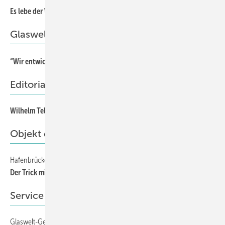
55
Es lebe der Wettbewerb
Glaswelt Gespräch
7
“Wir entwickeln uns zur Hightech-Branche“
Editorial
Wilhelm Tell zielt genauer
3
Objekt des Monats
Hafenbrücke in Bremerhaven
53
Der Trick mit dem Dreh
Service
Glaswelt-Gewinnspiel
52