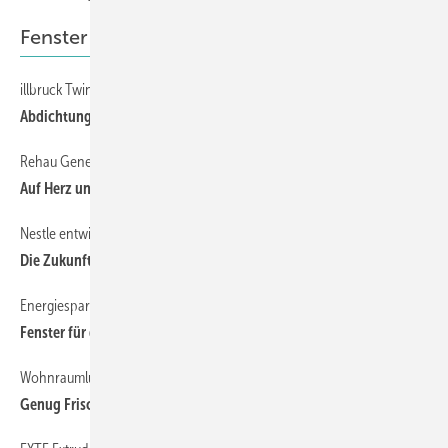
Fenster und Fassade
illbruck TwinAktiv-Programm wächst
18
Abdichtungsfolie zur mechanischen Befestigung
Rehau Geneo
19
Auf Herz und Nieren geprüft
Nestle entwickelt Passivhausfenster
21
Die Zukunft liegt bei 0,8
Energiesparende Häuser mit Wohnkomfort (1)
16
Fenster für das Passivhaus
Wohnraumlüftung (Folge 1)
20
Genug Frischluft im Haus?