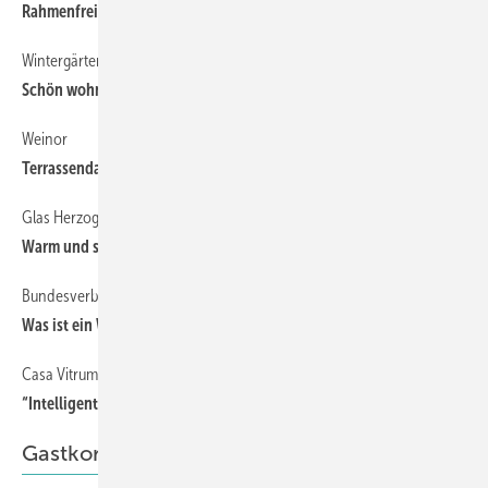
Rahmenfreie Verglasungen
Wintergärten von Höhbauer
22
Schön wohnen im Glashaus
Weinor
30
Terrassendach und Glasoase
Glas Herzog GmbH
29
Warm und schattig
Bundesverband Wintergarten
26
Was ist ein Wohn-Wintergarten?
Casa Vitrum Flachdachkonstruktion Planum
24
“Intelligente“ Wohn-Wintergärten
Gastkommentar