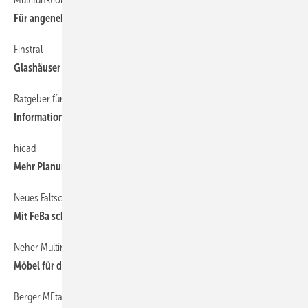
Für angenehmes Raumklima
Finstral
30
Glashäuser in PVC-Alu-Mix
Ratgeber für Wintergartenbauer
25
Information und Faszination
hicad
30
Mehr Planungssicherheit
Neues Faltschiebe-Element mit verdecktem Beschlag
32
Mit FeBa schön falten
Neher Multiraum
27
Möbel für den Multiraum
Berger MEtallbau
30