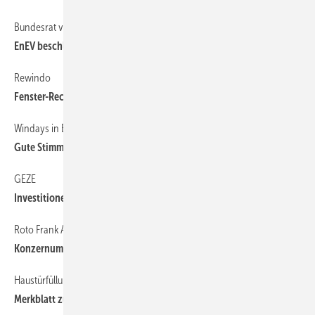
Bundesrat verlangte Änderungen
10
EnEV beschlossen
Rewindo
10
Fenster-Recycling hat Konjunktur
Windays in Biel
10
Gute Stimmung bei Schweizer Fenstermachern
GEZE
10
Investitionen trotz Finanzkrise
Roto Frank AG
10
Konzernumsatz 2008 gestiegen
Haustürfüllungs-hersteller unterstützen
10
Merkblatt zum CE-Zeichen