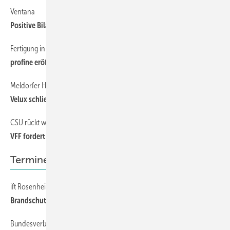
Ventana
10
Positive Bilanz für 2008
Fertigung in der Ukraine
10
profine eröffnet Werk
Meldorfer Holzverarbeitungs GmbH
10
Velux schließt Werk
CSU rückt wieder von Forderung ab
10
VFF fordert ermäßigte Mehrwertsteuer
Termine
ift Rosenheim
8
Brandschutzforum in Nürnberg
Bundesverband Wintergarten e.V.
8