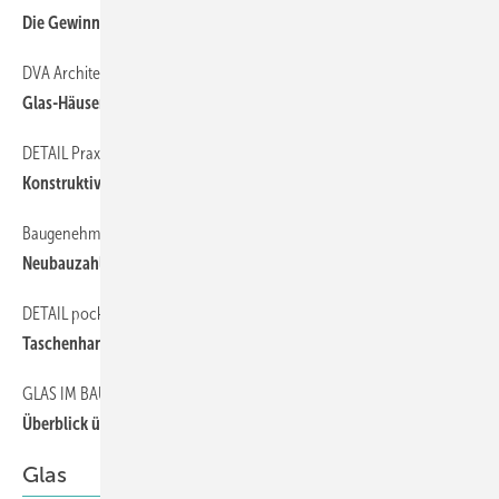
Die Gewinner sind gekürt
DVA ArchitektuR
54
Glas-Häuser
DETAIL Praxis
54
Konstruktiver Glasbau
Baugenehmigungen 2008
52
Neubauzahlen gesunken
DETAIL pocket
54
Taschenhandbuch VOB
GLAS IM BAUWESEN
54
Überblick über die technischen Normen
Glas