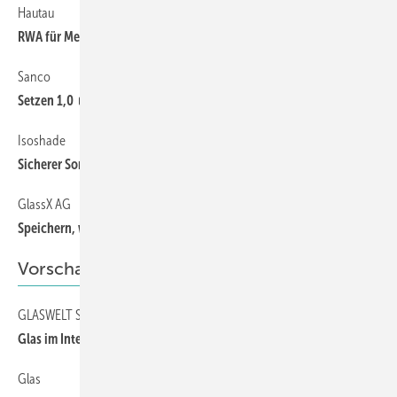
Hautau
49
RWA für Messefoyer in Salzburg
Sanco
48
Setzen 1,0
Isoshade
49
Sicherer Sonnenschutz
GlassX AG
48
Speichern, wärmen, kühlen
Vorschau
GLASWELT SPEZIAL
58
Glas im Interieur
Glas
58