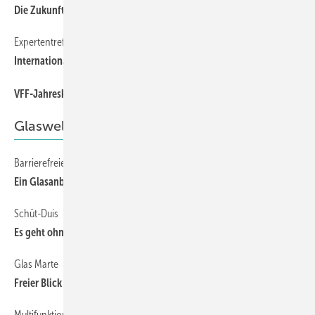
Die Zukunft des Wintergartenbaus
Expertentreffen am 17. und 18.April in Frankfurt
8
Internationale Passivhaustagung 2009
8
VFF-Jahreskongress in Brüssel
Glaswelt Spezial
Barrierefreier Wintergarten
28
Ein Glasanbau ohne Hindernisse
Schüt-Duis
29
Es geht ohne Krypton
Glas Marte
29
Freier Blick ins Freie
Multifunktionales Sonnenschutzglas für Wintergärten (Teil 2)
34