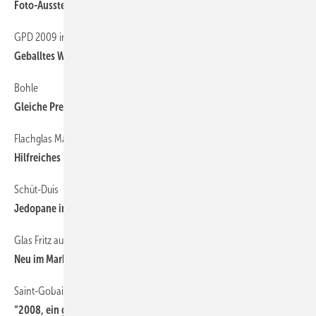
Foto-Ausstellung
GPD 2009 in Tampere
36
Geballtes Wissen
Bohle
36
Gleiche Preise wie ‘08
Flachglas Markenkreis
36
Hilfreiches Planungstool
Schüt-Duis
36
Jedopane investiert
Glas Fritz aus Lörrach
36
Neu im MarkenKreis
Saint-Gobain Deutsche Glas
36
“2008, ein gutes Jahr“