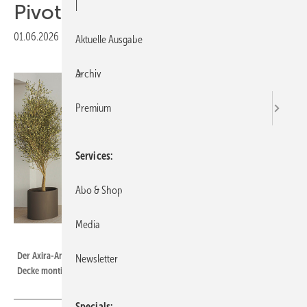
|
Pivot-Türen nach EN 16005
01.06.2026
|
Veröffentlicht in
Ausgabe 06-2026
Aktuelle Ausgabe
Archiv
Premium
Services
Abo & Shop
Media
Foto: Geze
Der Axira-Antrieb wird verdeckt im Türsturz oder in der abgehängten
Newsletter
Decke montiert
Specials