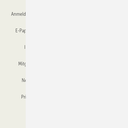
Anmelden
Anmeldung & Registrierung
Datenschutz
E-Paper
Gentner Verlag
GLASWELT abonnieren
Impressum
Karriere bei Gentner
Team
Mitgliedschaften und Engagement
Mediaservice
Newsletter
Objekt des Monats
RSS-Feed
Privacy Manager
Veranstaltungen / Webinare
Kataloge