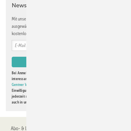
Newsletter!
Der Antrieb kann über BACnet oder OPC UA in ein
Gebäudemanagementsystem integriert werden. In Verbindung mit
Mit unserem Newsletter erhalten Sie regelmäßig von uns
den gängigen Geze Sensoren GC 342 und GC 342+ lässt sich zudem
ausgewählte Informationen und Neuigkeiten, gebündelt und
eine vollständige Absicherung der Pivot-Türen realisieren.
kostenlos direkt ins Postfach.
www.geze.de
Bei Anmeldung zu diesem Newsletter bin ich damit einverstanden, über
interessante Verlags- und Online-Angebote
der Marken der Alfons W.
Gentner Verlag GmbH & Co. KG
informiert zu werden. Diese
Einwilligung kann ich jederzeit widerrufen und eine Abmeldung ist
jederzeit möglich. Informationen zum Umgang mit Daten finden Sie
auch in unserer
Datenschutzerklärung
.
Abo- & Leserservice
AGB
Alle Inhalte chronologisch