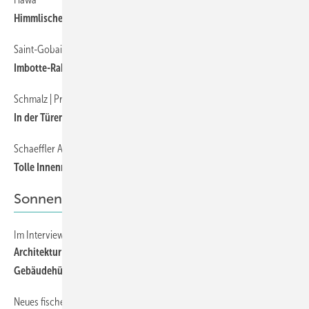
Himmlische Ruhe in den Dolomiten
Saint-Gobain Logli
Imbotte-Rahmensystem wertet Glastüren auf
Schmalz | Prüm
In der Türenfertigung zählt jede Sekunde
Schaeffler AG setzt auf feco-Systeme
Tolle Innenräume mit feco-Glaswänden
Sonnenschutz
Im Interview mit dem R+T Team
Architektur trifft Industrie: Wie die R+T 2027 die Zukunft der
Gebäudehülle gestaltet
Neues fischer Abstandsmontagesystem TherMax II