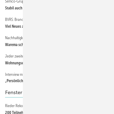
Semco-Gruppe
Stabil auch im Gegenwind
BVRS: Branche zwischen Konjunkturdämpfer und Klimavorsorge
Viel Neues aus Bonn?
Nachhaltigkeit weiterhin wichtiger Fokus
Warema schließt Geschäftsjahr 2025 stabil ab
Jeder zweite Versuch scheitert an Sicherheitstechnik
Wohnungseinbrüche nehmen 2025 weiter zu
Interview mit Daniel Feische
„Persönliche Begegnungen bleiben unersetzlich“
Fenster
Rieder Rekord-Rendezvous
200 Teilnehmer erlebten Ammon Fenstertage in Bestform