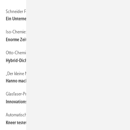
Schneider Fensterbau in Güglingen
Ein Unternehmen seit 125 Jahren in Bewegung
Iso-Chemie: Faktor4 im Praxistest
Enorme Zeitersparnis bei Fenstera bdichtung
Otto-Chemie stellt Praxislösungen vor
Hybrid-Dich tstoff und HiTack-Kleber
„Der kleine Montagehelfer“
H anno macht komplexe Abdichtung verständlich
Glasfaser-Profile, Digitaldruck und Artevo-Ausbau
Innova tions-Offensive bei Rehau
Automatisches Lüften trifft Einbruchschutz
Kneer testet neue Fenstertechnik