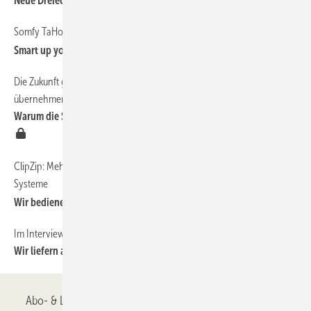
Neue Dreiecksbespannung für Glasdächer und Pergolen
Somfy TaHoma wird jetzt noch vielseitiger
Smart up your business
Die Zukunft gehört denjenigen, die Verantwortung für ihre Produkte
übernehmen
Warum die Sonnenschutzbranche jetzt langsam umdenken muss
ClipZip: Mehr Effizienz und Präzision für moderne ZIP-Screen-
Systeme
Wir bedienen alle Systeme
Im Interview mit Fabian Chichon von Lewens Markisen
Wir liefern alles mundgerecht
Abo- & Leserservice
AGB
Alle Inhalte chronologisch