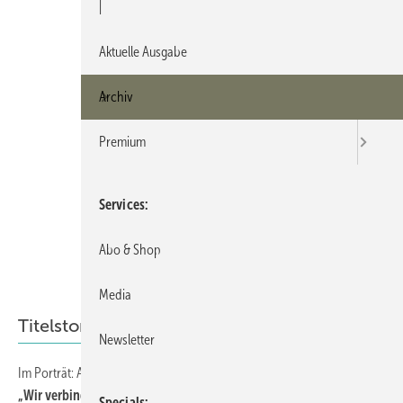
|
Aktuelle Ausgabe
Archiv
Premium
Services
Abo & Shop
Media
Titelstory
Newsletter
Im Porträt: Alexander Dupp International Independent Experts
„Wir verbinden Praxisnähe mit höchster Expertise“
Specials