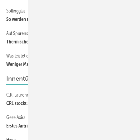
Sollingglas
So werden mundgeblasene Monogläser zu neuem Isolierglas
Auf Spurensuche: Die Glasbruch-Detektive im Einsatz
Thermische Glasbrüche (01)
Was leistet dünnes 3-fach-Isolierglas?
Weniger Material, optimierte Leistung
Innentüren & Trennwände
C.R. Laurence of Europe
CRL stockt sein Angebot für Glastüren auf
Geze Axira
Erstes Antriebssystem für Pivot-Türen nach EN 16005
Hawa