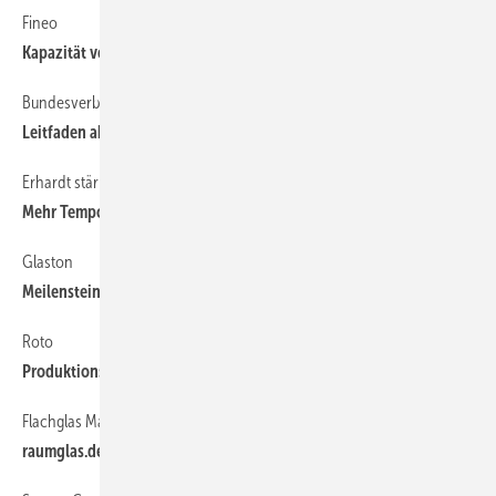
Fineo
Kapazität vervierfacht
Bundesverband Flachglas
Leitfaden aktualisiert
Erhardt stärkt Fachpartner
Mehr Tempo, mehr Auswahl
Glaston
Meilenstein erreicht
Roto
Produktionsfläche in den USA verdoppelt
Flachglas MarkenKreis
raumglas.de gelauncht