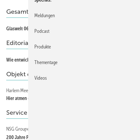
Gesamt-PDF der Ausgabe
Meldungen
Glaswelt 06/2026 als PDF
Podcast
Editorial
Produkte
Wie entwickelt sich der Markt?
Thementage
Objekt des Monats
Videos
Harlem Meer Davis Center im Central Park (NYC)
Hier atmen die New Yorker durch
Service
NSG Groupe
200 Jahre Pilkington