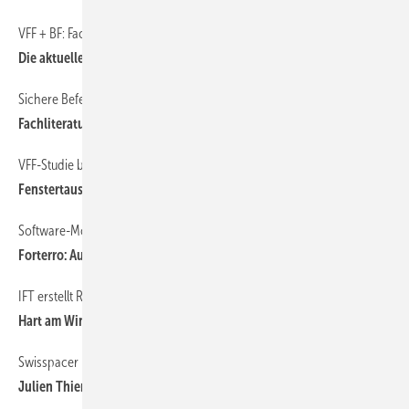
VFF + BF: Fachtagung Statistik und Markt
Die aktuellen Fenster- und Türenzahlen
Sichere Befestigung von Fenstern und Sonnenschutzsystemen
Fachliteratur im Fokus
VFF-Studie beweist
Fenstertausch amo rtisiert sich ganz schnell
Software-Monopol quasi komplettiert
Forterro: Auch 3E Datentechnik wird übernommen
IFT erstellt Richtlinie für „Dynamische Windlasten“
Hart am Wind
Swisspacer
Julien Thiery an Bord