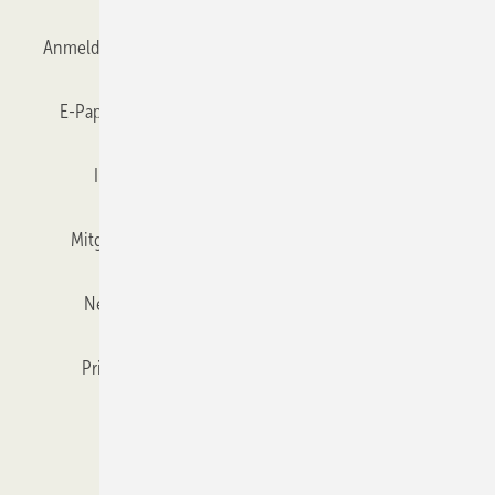
Anmelden
Anmeldung & Registrierung
Datenschutz
E-Paper
Gentner Verlag
GLASWELT abonnieren
Impressum
Karriere bei Gentner
Team
Mitgliedschaften und Engagement
Mediaservice
Newsletter
Objekt des Monats
RSS-Feed
Privacy Manager
Veranstaltungen / Webinare
Kataloge
© 2026 GLASWELT