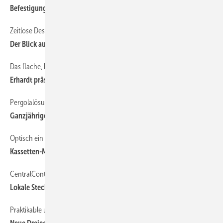
Befestigungen, die Energie sparen
Zeitlose Dessins und langlebige Materialien von markilux
Der Blick auf das Wesentliche
Das flache, kubische Terrassendach für höchste Ansprüche
Erhardt präsentiert Teracubic
Pergolalösung von KE mit integrierter Lüftungstechnik
Ganzjähriger Klimakomfort mit transparenter Leichtigkeit
Optisch ein absolutes Highlight
Kassetten-Markise Terrea K55 für höchste Designansprüche
CentralControl CC11: Inbetriebnahme einfach per Smartphone
Lokale Steckdosensteuerung
Praktikable und flexible Lösung von Lewens