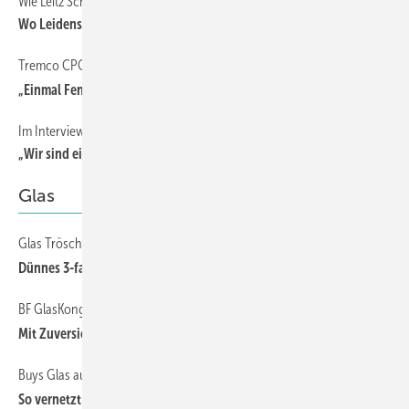
Wie Leitz Schreinerei Dandl unterstützt
Wo Leidenschaft auf Präzision trifft
Tremco CPG
„Einmal Fenstertauschen bitte“ ist k omplexer als gedacht
Im Interview mit Sebastian Wagner, Roto Geschäftsleitung DACH
„Wir sind ein stabiler Partner, der für den Kunden da ist“
Glas
Glas Trösch
Dünnes 3-fach-ISO jetzt in zwei Varianten
BF GlasKongress 2026
Mit Zuversicht in die Zukunft
Buys Glas aus Stramproy (NL)
So vernetzt Lisec die Produktion mit GPS.autofab