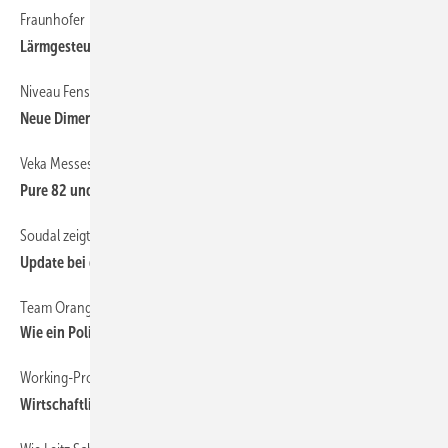
Fraunhofer
Lärmgesteuerte Fenster-Automatik entwickelt
Niveau Fenster
Neue D imensionen in der Holzfensterproduktion
Veka Messestand wird zum Publikumsmagneten
Pure 82 und Colour Edition überzeugen
Soudal zeigt erweiterte Version des MF 167
Update bei der Abdichtung
Team Orange aus Kassel
Wie ein Polizeiprojekt zur Systemumstellung führte
Working-Process überzeugt
Wirtschaftlich er als zwei Einzelanlagen