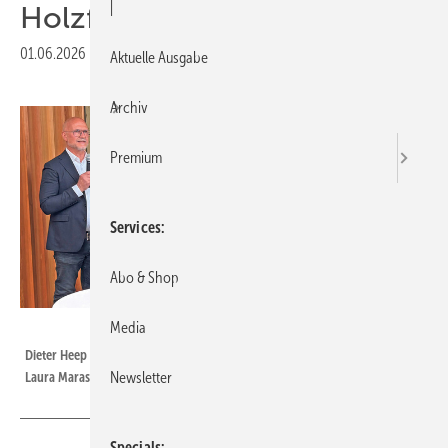
|
Holzfensterproduktion
01.06.2026
|
Veröffentlicht in
Ausgabe 06-2026
Aktuelle Ausgabe
Archiv
Premium
Services
Abo & Shop
Media
Foto: Daniel Mund / GW
Dieter Heep bei seiner Ansprache mit Vertriebsleiterin Lisa Bach (m.) und
Newsletter
Laura Marasci vom Marketing.
Specials