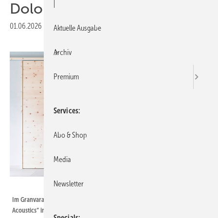
|
Dolomiten
01.06.2026
|
Veröffentlicht in
Ausgabe 06-2026
Aktuelle Ausgabe
Archiv
Premium
Services
Abo & Shop
Media
Newsletter
Foto: Hawa Sliding Solutions AG
Im Granvara kommt der schalldämmende Schiebebeschlag „Hawa Junior
Acoustics“ in einer beidseitigen Vorwandschiebetür ohne Einlaufpfosten
Specials