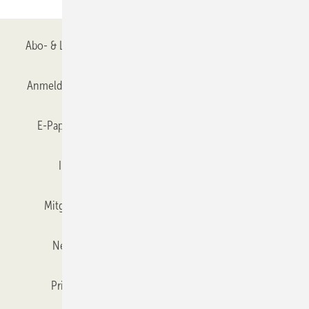
Abo- & Leserservice
AGB
Alle Inhalte chronologisch
Anmelden
Anmeldung & Registrierung
Datenschutz
E-Paper
Gentner Verlag
GLASWELT abonnieren
Foto: Hawa Sliding Solutions AG
Einige der Suiten des Hotel Granvara verfügen über ­einen großen
Impressum
Karriere bei Gentner
Team
Wohnraum, der sich durch eine doppelflügelige Schiebetür von
Hawa schalldämmend und lichtabschirmend vom Schlafbereich
trennen lässt.
Mitgliedschaften und Engagement
Mediaservice
Newsletter
Objekt des Monats
RSS-Feed
Privacy Manager
Veranstaltungen / Webinare