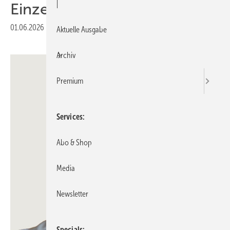
|
Einzelanlagen
01.06.2026
|
Veröffentlicht in
Ausgabe 06-2026
Aktuelle Ausgabe
Archiv
Premium
Services
Abo & Shop
Media
Newsletter
Specials