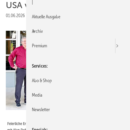
|
USA verdoppelt
01.06.2026
|
Veröffentlicht in
Ausgabe 06-2026
Aktuelle Ausgabe
Archiv
Premium
Services
Abo & Shop
Media
Newsletter
Foto: Roto
Feierliche Eröffnung des neuen Standorts: Roto CEO Marcus Sander (Mitte)
Specials