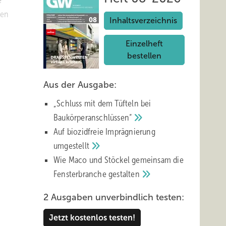
e
ren
Inhaltsverzeichnis
Einzelheft
bestellen
 was in
Aus der Ausgabe:
, um
nen uns
„Schluss mit d em Tüfteln bei
Baukörperanschlüssen“
Auf biozidfreie Imprägnierung
umgestellt
Wie Maco und Stöckel gemeinsam die
Fensterbranche
gestalten
2 Ausgaben unverbindlich testen:
en
Jetzt kostenlos testen!