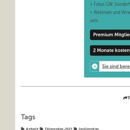
+ Fokus GW: Sonderh
Glaswelt
– Die Kosten solcher Gläser sind höher als be
+ Webinare und Vera
uvm.
Ruoff
– Unsere Händler-Kunden setzen die Dünngläser 
ein. Hier lassen sich u. a. Kosten bei den Beschlägen ei
Premium Mitglie
spielt ebenfalls eine wichtige Rolle bei der Beratung de
2 Monate kosten
Glaswelt
– Was verlangen Sie heute von einem Isoliergl
Ruoff
– Außer der reinen Produktqualität, die selbstver
bei der Isolierglas-Fertigung, ein guter Service, die pr
wir die Innovationsfreude unseres Isolierglas-Partners sc
Glaswelt
– Wenn ein Fensterbauer auf Dünngläser für 
T
Ruoff
– Dies schnellstmöglich zu tun.
Tags
Glaswelt
– Und worauf muss er noch achten, wo liegen 
Arbeit
Dünnglas-ISO
Isolierglas