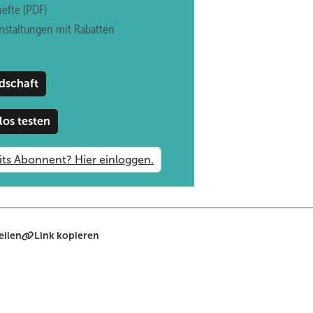
efte (PDF)
i 08/15-Isoliergläsern, wie gehen Sie damit um?
nstaltungen mit Rabatten
hauptsächlich bei Glasabmessungen über zwei Quadratmeter Fenste
nsparen. Der zusätzliche Sicherheitsaspekt durch das vorgespannte Gl
dschaft
r Endkunden.
los testen
ashersteller in Sachen Qualität?
ständlich immer stimmen muss, spielen die Zuverlässigkeit, die Komp
äzise und pünktliche Abwicklung eine ebenso große Rolle. Dazu kommt,
hätzen.
seine Fenster umsteigen möchte, was würden Sie ihm empfehlen?
eilen
Link kopieren
Stolpersteine, die es zu vermeiden gilt?