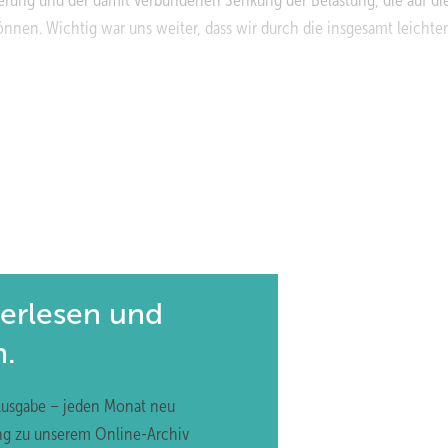
rung und der damit verbundenen Senkung der Belastung, die auf di
önnen. Wichtig war uns weiter, dass wir durch die insgesamt leichte
nngläser erreichen wir eine deutliche Verringerung des Glasbruchs,
eklamationen zu bearbeiten, ebenso fallen Fahrten zum Kunden weg
hen wir weniger Ersatzgläser. Dazu kommt, dass weniger Reklamatio
on weiter verbessern.
in Ihrer Fertigung, wenn ja, was musste angepasst werden?
terlesen und
ierglas verarbeitet.
n.
?
Ausgabe – jeden Monat neu
he Belastung der Monteure wird erheblich verringert und schont der
ng zu unserem Online-Archiv