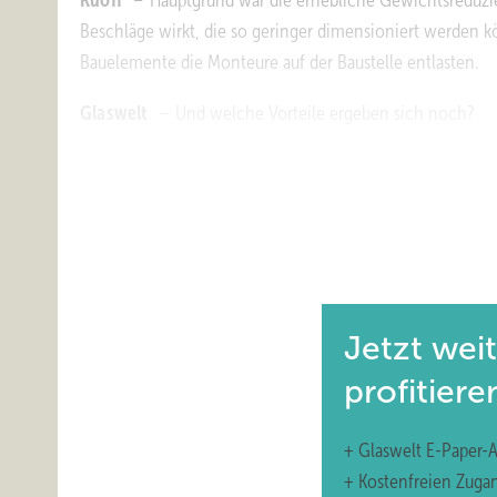
Ruoff
– Hauptgrund war die erhebliche Gewichtsreduzie
Beschläge wirkt, die so geringer dimensioniert werden k
Bauelemente die Monteure auf der Baustelle entlasten.
Glaswelt
– Und welche Vorteile ergeben sich noch?
Ruoff
– Durch die geschliffenen Glaskanten der TVG-Dü
mehrfacher Hinsicht Kosten senkt: Wir haben weniger R
die Reklamations-Scheiben auszutauschen. Weiter brauc
als zuverlässigen Partner bestätigen und unsere Reputati
Glaswelt
– Hatte die Umstellung für Sie Konsequenzen 
Jetzt wei
Ruoff
– Nein, die Gläser werden wie herkömmliches Isol
profitiere
Glaswelt
– Und was hat sich bei der Montage geändert
+ Glaswelt E-Paper-
Ruoff
– Wie bereits schon angesprochen, die körperlic
+ Kostenfreien Zuga
Gesundheit.