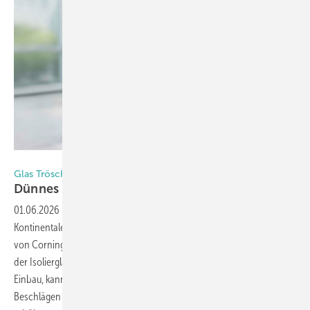
Foto: Glas Trösch
Glas Trösch
Dünnes 3-fach-ISO jetzt in zwei
Varianten
01.06.2026
-
Glas Trösch führt aktuell als erster Verarbeiter in
Kontinentaleuropa dünnes 3-fach-ISO mit ultradünner Mittelscheibe
von Corning (0,5 mm) ein. Dieser Glasaufbau reduziert das Gewicht
der Isolierglas-Einheit um bis zu 47 Prozent. Das erleichtert den
Einbau, kann sich positiv auf die Dimensionierung von Rahmen und
Beschlägen auswirken sowie die Langlebigkeit der ISO-Einheit