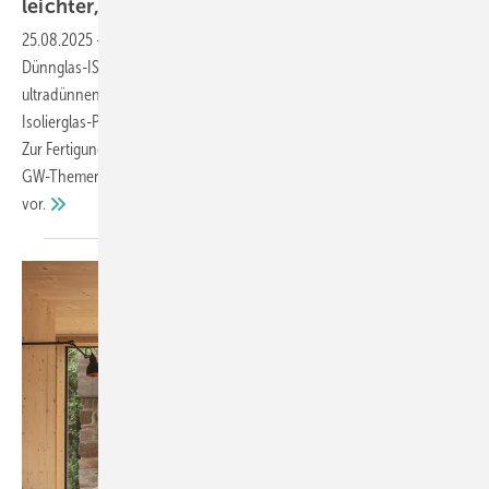
leichter,
effizienter“
25.08.2025
-
Am 25. September 2025 dreht sich beim GW-Thementag
Dünnglas-ISO alles um dünnes 3-fach-Isolierglas – mit einer
ultradünnen Mittelscheibe (0,5 mm Dicke). Ein spannendes neues
Isolierglas-Produkt, das auch für Fensterbauer hochinteressant ist.
Zur Fertigung der dünnen 3-fach-Isoliergläser stellt Uwe Risle beim
GW-Thementag die neue Ultra TPS Isolierglas-Linie von Glaston
vor.