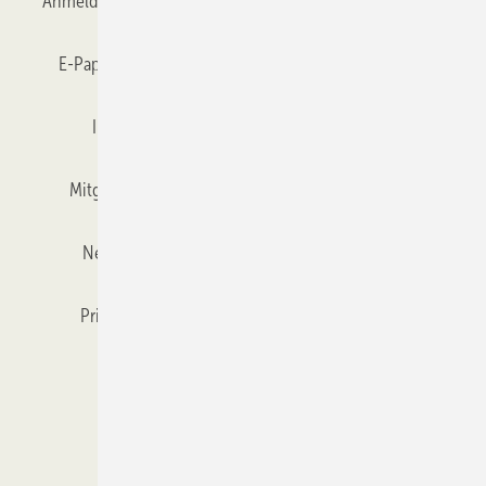
Anmelden
Anmeldung & Registrierung
Datenschutz
E-Paper
Gentner Verlag
GLASWELT abonnieren
Impressum
Karriere bei Gentner
Team
Mitgliedschaften und Engagement
Mediaservice
Newsletter
Objekt des Monats
RSS-Feed
Privacy Manager
Veranstaltungen / Webinare
Kataloge
© 2026 GLASWELT