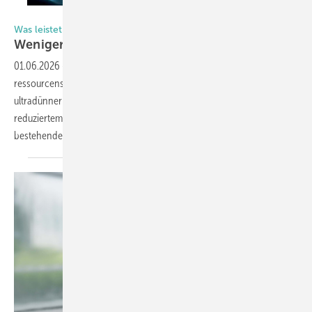
Foto: Forel
Was leistet dünnes 3-fach-Isolierglas?
Weniger Material, optimierte
Leistung
01.06.2026
-
Dünnglas-ISO eröffnet neue Möglichkeiten für
ressourcenschonende Sanierungen. Schlanke 3-fach-Isoliergläser mit
ultradünner Mittelscheibe verbinden hohe Dämmleistung mit
reduziertem Materialeinsatz. Besonders im Bestand lassen sich so
bestehende Fenster erhalten und energetisch deutlich
verbessern.