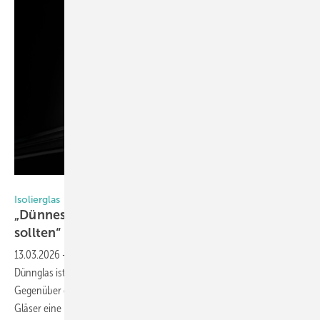
Glaston
Isolierglas
„Dünnes 3‑fach‑ISO: 8 Dinge, die Sie wissen
sollten“
13.03.2026
-
Dünnes 3-fach-Isolierglas mit einer Mittelscheibe aus
Dünnglas ist eine der neuesten Entwicklungen im Isolierglas-Segment.
Gegenüber einer klassischen 3-fach-Verglasung weisen die neuen
Gläser eine Reihe von Vorteilen auf, die wir hier aufzeigen. Hier acht