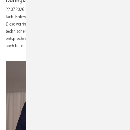
Dünnglas-ISO: Jetzt ist Sanco Light
erhältlich
22.07.2026
-
Mit Sanco Light bringt Sanco in Kontinentaleuropa ein 3-
fach-Isolierglas mit einer 0,5 mm dünnen Mittelscheibe auf den Markt.
Diese verringert das Gewicht der ISO-Einheit deutlich, und das bei
technischen Werten, die denen klassischer Standardlösungen fast
entsprechen. Damit eröffnet das neue Produkt sowohl im Neubau als
auch bei der Sanierung zusätzliche Spielräume für die
Planung.