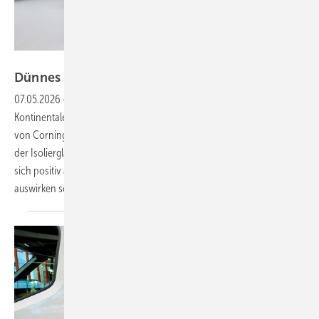
Glas Trösch
Dünnes 3-fach-ISO jetzt von Glas
Trösch
07.05.2026
-
Glas Trösch führt jetzt als erster Verarbeiter in
Kontinentaleuropa dünnes 3-fach-ISO mit ultradünner Mittelscheibe
von Corning (0,5 mm) ein. Dieser Glasaufbau reduziert das Gewicht
der Isolierglas-Einheit um bis zu 47%. Das erleichtert den Einbau, kann
sich positiv auf die Dimensionierung von Rahmen und Beschlägen
auswirken sowie die Langlebigkeit der ISO-Einheit
erhöhen.