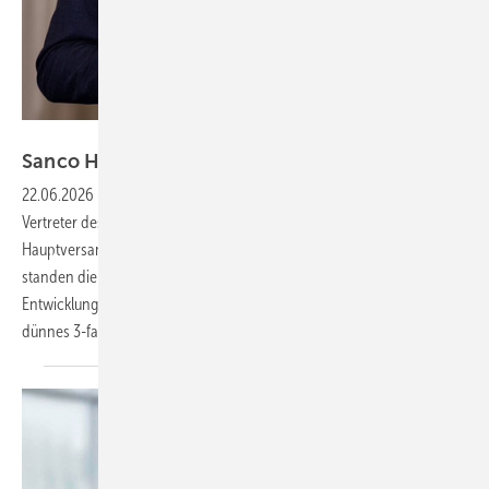
Sanco
Sanco Hauptversammlung
2026
22.06.2026
-
Ende Mai trafen sich über 100 Vertreterinnen und
Vertreter des europäischen Sanco-Partnernetzwerks zur 54.
Hauptversammlung auf Mallorca. Im Mittelpunkt der Veranstaltung
standen die strategische Ausrichtung der Allianz, technische
Entwicklungen sowie das anhaltende Wachstum der Gruppe. Auch
dünnes 3-fach-ISO stand auf der
Agenda.