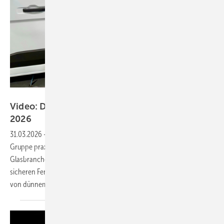
GW
Video: Das zeigte Hegla auf der Fensterbau
2026
31.03.2026
-
Auf der Messe in Nürnberg präsentierte die Hegla-
Gruppe praxisnahe Lösungen für Transport und Produktion in der
Glasbranche. Im Fokus standen eine neue Befestigungslösung für den
sicheren Fenstertransport sowie Zuschnitttechnik für die Fertigung
von dünnem 3-fach-Isolierglas mit ultradünner
Mittelscheibe.