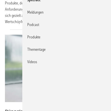
Produkte, den technischen Stand solcher Gläser, aktuelle
Anforderungen beim Einsatz uvm. Der GW Isolierglas-Kompass richtet
Meldungen
sich gezielt an Entscheider entlang der gesamten
Wertschöpfungskette bis hin zum
Einbau.
Podcast
Produkte
Thementage
Videos
Sanco