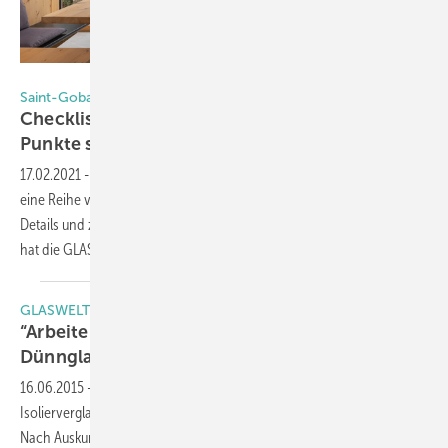
Daniel Vieser, Architekturfotografie, Hildesheim/Karlsruhe
Saint-Gobain Isolierglas
Checkliste leichtes Dünnglas-ISO, diese 6
Punkte sollten Sie
beachten
17.02.2021
-
Saint-Gobain Glass bietet mit seiner Climatop Light Serie
eine Reihe von leichten 3-fach-Isoliergläsern an. Zu den technischen
Details und zur Leistungsfähigkeit der leichten Isolierglas-Einheiten
hat die GLASWELT eine Check-Liste
aufgestellt.
GLASWELT im Gespräch
“Arbeiten Sie schnellstmöglich mit
Dünnglas-ISO“
16.06.2015
-
Ein Fensterbauer, der bei seinen Fensterprodukten auf
Isolierverglasungen aus Dünnglas setzt, ist die Wirus Fenster GmbH.
Nach Auskunft von Geschäftsführer Christoph Ruoff ist der Einsatz