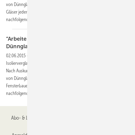
von Dünnglas-ISO ein richtiger Schritt. Warum er den Einsatz solcher
Gläser jedem Fensterbauer empfehlen kann, lesen Sie im
nachfolgenden
Interview.
“Arbeiten Sie schnellstmöglich mit
Dünnglas-ISO“
02.06.2015
-
Ein Fensterbauer, der bei seinen Fensterprodukten auf
Isolierverglasungen aus Dünnglas setzt ist die Wirus Fenster GmbH.
Nach Auskunft von Geschäftsführer Christoph Ruoff ist der Einsatz
von Dünnglas-ISO ein richtiger Schritt. Warum er dies jedem
Fensterbauer schnellstens empfehlen kann, lesen Sie im
nachfolgenden
Interview.
Abo- & Leserservice
AGB
Alle Inhalte chronologisch