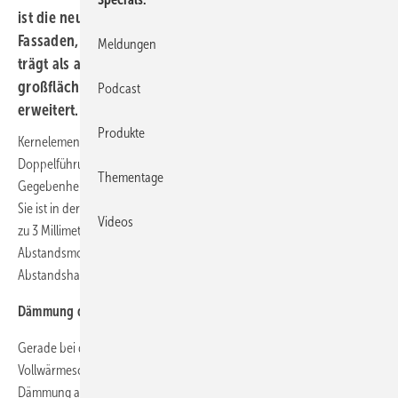
ist die neue Ausführung für moderne Pfosten-Riegel-
Fassaden, die sowohl dem aktuellen Bautrend Rechnung
Meldungen
trägt als auch die Einsatzmöglichkeiten der
großflächigen Fenstermarkise im Bereich Objektbau
Podcast
erweitert.
Produkte
Kernelement der zip_2.0 für Pfosten-Riegel-Fassaden ist eine spezielle
Doppelführungsschiene: Diese kann – je nach Objekt und baulichen
Thementage
Gegebenheiten – entweder direkt oder mit Abstand montiert werden.
Sie ist in der Lage, bau-
oder montageseitige Ungenauigkeiten von bis
Videos
zu 3 Millimetern pro Führungsschiene auszugleichen. Die
Abstandsmontage erfolgt mithilfe von Trägerplatten beziehungsweise
Abstandshalter.
Dämmung der Kassettenrückseite
Gerade bei der Sanierung älterer Gebäude spielt das Thema
Vollwärmeschutz eine zentrale Rolle. Durch die Anbringung einer
Dämmung auf der Kassettenrückseite lässt sich nun auch der