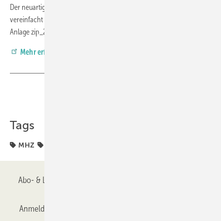
Der neuartige MHZ Montagehilfe-Aufkleber an der Führungsschiene
vereinfacht die Montage und sorgt für eine präzise Einstellung der
Anlage zip_2.0.
Mehr
erfahren Sie hier.
Teilen
Link kopieren
Tags
MHZ
Markise
Sonnenschutz
ZIP
Abo- & Leserservice
AGB
Alle Inhalte chronologisch
Anmelden
Anmeldung & Registrierung
Datenschutz