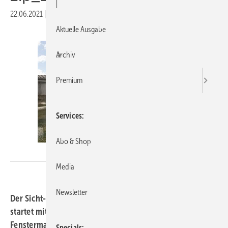
|
22.06.2021
|
Druckvorschau
Aktuelle Ausgabe
Archiv
Premium
Services
Abo & Shop
MHZ
Media
Newsletter
Der Sicht-, Sonnen- und Insektenschutzhersteller MHZ
startet mit einer Reihe von Neuerungen für die
Fenstermarkise zip_2.0 in die Sommersaison. Highlight
Specials