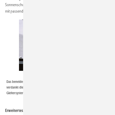
Sonnenschutz energetisch auf die Fassadendämmung abstimmen und
mit passenden L-Winkeln unauffällig verblenden.
MHZ
Das beneidenswert glatte Tuchbild und ein gleichmäßiges Wickelverhalten
verdankt die MHZ Fenstermarkise zip_2.0 dem patentierten Fibonacci-
Gleitersystem.
Erweitertes Motorisierungs-Sortiment