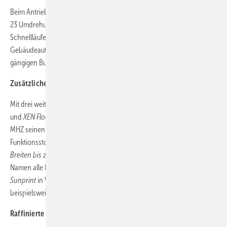
Beim Antrieb stehen ab sofort zwei weitere Motoren zur Auswahl: Mit
23 Umdrehungen pro Minute gehört der
elero SunTop/Z
zu den
Schnellläufern. Für Kunden, die den Komfort einer
Gebäudeautomatisierung genießen, ist der
Becker S18 SMI
mit den
gängigen Bus-Systemen koppelbaren Schnittstelle ausgestattet.
Zusätzliche Stoffe und Individualdruck-Option
Mit drei weiteren Blackout-Geweben (
JELA Satiné 21154
,
Kibo 8500
und
XEN Flocké 11201)
sowie dem halbtransparenten
Infinity
bietet
MHZ seinen Kunden zukünftig ein noch breiteres Spektrum an
Funktionsstoffen für verschiedenste Einsatzbereiche.
Infinity deckt
Breiten bis zu
3,20 Metern nahtlos ab und macht damit seinem
Namen alle Ehre. Zudem sind die beliebten Gewebe
Soltis
und
Sunprint
in Weiß jetzt vollflächig mit individuellen Motiven,
beispielsweise einem Firmenlogo, bedruckbar.
Raffinierte Montagehilfe