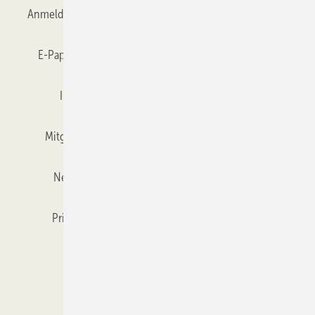
Anmelden
Anmeldung & Registrierung
Datenschutz
E-Paper
Gentner Verlag
GLASWELT abonnieren
Impressum
Karriere bei Gentner
Team
Mitgliedschaften und Engagement
Mediaservice
Newsletter
Objekt des Monats
RSS-Feed
Privacy Manager
Veranstaltungen / Webinare
Kataloge
© 2026 GLASWELT