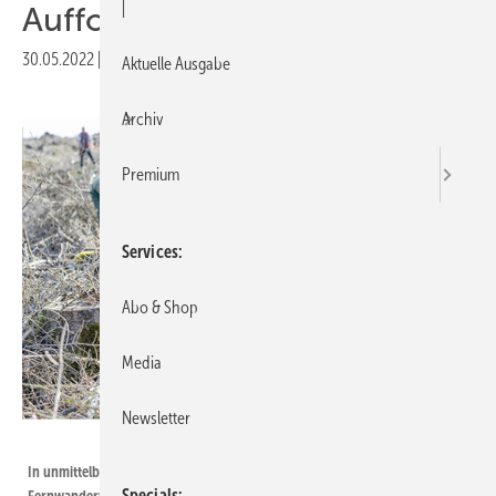
|
Aufforst ung
30.05.2022
|
Veröffentlicht in
Ausgabe 06-2022
Aktuelle Ausgabe
Archiv
Premium
Services
Abo & Shop
Media
Newsletter
Foto: Siegenia
In unmittelbarer Nähe zum Rothaarsteig, einem knapp 160 km langen
Specials