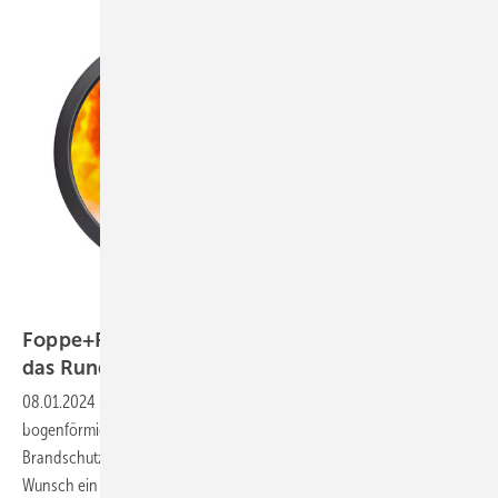
Foppe + Foppe
Foppe+Foppe: neben dem Eckigen jetzt auch
das
Runde
08.01.2024
-
Der Bauzulieferer Foppe + Foppe liefert kreis- und
bogenförmige Festverglasungen mit zertifizierten
Brandschutzeigenschaften. Metall- und Fensterbauer erhalten auf
Wunsch ein montagefertiges Element inklusive aller Zubehörteile.