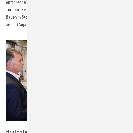
entsprechend geprüfte Abdichtungslösungen, sowie Lösungen zur
Tür- und Fassadenentwässerung: Dieses Fachforums Barrierefreies
Bauen in Stockdorf bei München mit Triflex, Alumat, Akotherm, Regel-
air und Siga am 14. November klärt auf und informiert
umfassend.
Kober / Alumat
Bodentief. Barrierefrei. Schwellenlos. – so lief