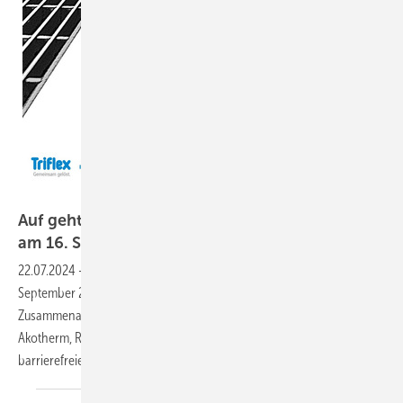
Triflex
Auf geht’s zum Fachforum barrierefreies Bauen
am 16. September in
Lünen
22.07.2024
-
Das Fachforum barrierefreies Bauen findet am 16.
September 2024 in Lünen statt und hebt sich durch die enge
Zusammenarbeit zahlreicher Partner hervor. Triflex, Alumat,
Akotherm, Regel-air und Siga tragen wesentlich dazu bei, dass
barrierefreies Bauen an Bedeutung
gewinnt.