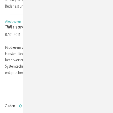
Budapest
unterzeichnet.
Akotherm
“Wir sprechen Ihre
Sprache“
07.01.2011
-
Mit diesem Slogan stellt Akotherm in München Neuheiten rund um
Fenster, Türen, Fassaden und Wintergärten vor. Am Messestand
beantworten die Mitarbeiter Interessierten Besuchern Fragen zur
Systemtechnik der hochwertigen Aluminium-Profilsysteme sowie zum
entsprechenden Zubehör.
Zu
den...