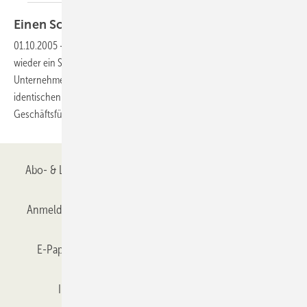
Einen Schritt
voraus
01.10.2005
-
Mit seinen Wintergarten-Neuerungen hat sich Akotherm
wieder ein Stück von anderen System-Anbietern abgegrenzt. “Ein
Unternehmen muss heute schnell sein, um im Wettbewerb mit
identischen Produkten zu bestehen“, so Frank Schneider,
Geschäftsführer von
Akotherm.
Abo- & Leserservice
AGB
Alle Inhalte chronologisch
Anmelden
Anmeldung & Registrierung
Datenschutz
E-Paper
Gentner Verlag
GLASWELT abonnieren
Impressum
Karriere bei Gentner
Team