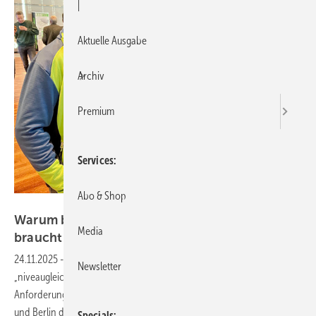
|
Aktuelle Ausgabe
Archiv
Premium
Services
Abo & Shop
Book Your Video
Warum barrierefreies Bauen Teamwork
Media
braucht
24.11.2025
-
Aus 2 cm werden 1 cm, aus „Nullschwelle" wird
Newsletter
„niveaugleicher Übergang": Die Normung verschärft die
Anforderungen an barrierefreies Bauen. Beim Fachforum in Fellbach
und Berlin diskutierten Experten, wie sich Fensterbauer darauf
Specials