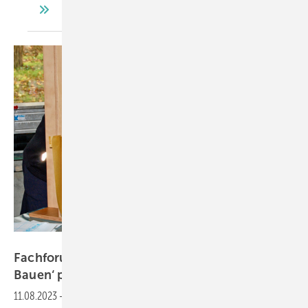
Kober / Alumat / Triflex
Fachforum: Wie Sie vom Trend ‚barrierefreies
Bauen‘
profitieren
11.08.2023
-
Wer mehr erfahren möchte über die Nullschwelle,