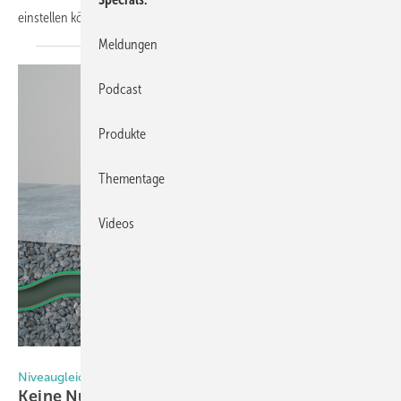
einstellen
können.
Meldungen
Podcast
Produkte
Thementage
Videos
Foto: Alumat
Niveaugleiche Übergänge für Aluminiumverarbeiter
Keine Nullschwelle – kein
Auftrag?