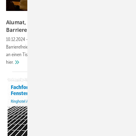
Kober
Alumat, Akotherm, Regel-air und Triflex:
Barrierefreies Bauen praxisnah
umgesetzt
10.12.2024
-
Von Nullschwellen bis Raumluftqualität: Das Fachforum
Barrierefreies Bauen brachte Architekten, Handwerker und Industrie
an einen Tisch. Welche Lösungen überzeugen konnten, erfahren Sie
hier.