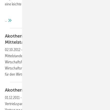
eine leichte Bedienbarkeit gehen soll.
...
Akotherm: Finalist beim “Großen Preis des
Mittelstandes“
02.10.2012
-
Mitte September wurde der “Große Preis des
Mittelstandes“ der Oskar-Patzelt-Stiftung vergeben. Die
Wirtschaftsförderungsgesellschaft Rheinland-Pfalz und das
Wirtschaftsministerium des Landes hatten Akotherm zur Nominierung
für den Wirtschaftspreis
vorgeschlagen.
Akotherm jetzt auch in
Ungarn
01.12.2011
-
Seit Ende November ist Akotherm mit einer
Vertriebspartnerschaft in Ungarn aktiv. Am 25.11.2011 wurde der
Vertrag zur strategischen Partnerschaft mit der Aluglass Kft in