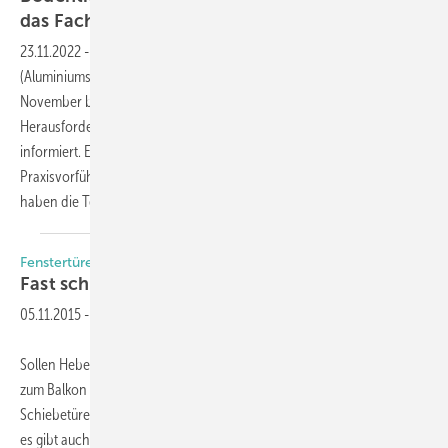
das Fachforum „barrierefreies
Bauen“
23.11.2022
-
Die Unternehmen Triflex (Abdichtung), Akotherm
(Aluminiumsysteme) und Alumat (Nullschwellen) haben Mitte
November beim Fachforum „barrierefreies Bauen“ über
Herausforderungen und Lösungen beim Bauen ohne Schwellen
informiert. Es gab spannende Vorträge, eine groß angelegte
Praxisvorführung und Informationsstände der beteiligten Firmen. Was
haben die Teilnehmer mitnehmen können von der
Veranstaltung?
Fenstertüren statt Hebe-Schiebe-Anlagen
Fast schwellenlos von drinnen nach
draußen
05.11.2015
-
Sollen Hebe-Schiebe-Elemente oder Dreh-Kipp-Türen den Zugang
zum Balkon erschließen? Momentan scheinen gerade die Hebe-
Schiebetüren hier klar die Favoritenrolle übernommen zu haben. Aber
es gibt auch Argumente pro Dreh-Kipp. Und zwar dann, wenn es um